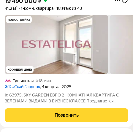
19 490 000
₽
41,2 м²
1-комн. квартира
18 этаж из 43
новостройка
хорошая цена
Тушинская
18 мин.
ЖК «Скай Гарден»
, 4 квартал 2025
Id 63975. SKY GARDEN ЕВРО 2- КОМНАТНАЯ КВАРТИРА С
ЗЕЛЁНАМИ ВИДАМИ В БИЗНЕС КЛАССЕ Предлагается
стильная евро 2-комнатная квартира площадью 41,2 м в
современном жилом комплексе бизнес-класса Sky Garden.
Позвонить
Квартира расположена на высоком 18 этаже из