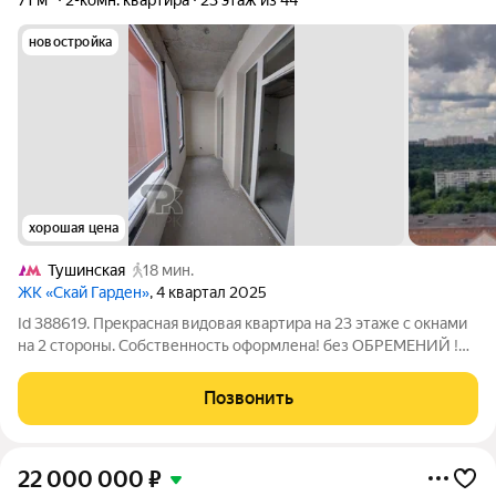
71 м²
2-комн. квартира
23 этаж из 44
новостройка
хорошая цена
Тушинская
18 мин.
ЖК «Скай Гарден»
, 4 квартал 2025
Id 388619. Прекрасная видовая квартира на 23 этаже с окнами
на 2 стороны. Собственность оформлена! без ОБРЕМЕНИЙ !
Ключи на руках! Общая площадь квартиры 70.7 кв.м., площадь
комнат 18,4 кв.м. и 17,4 кв.м., кухня-столовая 15,6 кв.м.,
Позвонить
раздельный с/у, 2
22 000 000
₽