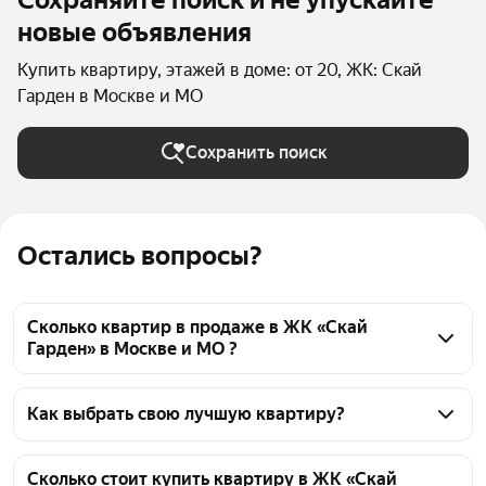
Сохраняйте поиск и не упускайте
новые объявления
Купить квартиру, этажей в доме: от 20, ЖК: Скай
Гарден в Москве и МО
Сохранить поиск
Остались вопросы?
Сколько квартир в продаже в ЖК «Скай
Гарден» в Москве и МО ?
На Яндекс Недвижимости в продаже в ЖК «Скай 
Гарден» в Москве и МО 41 квартира, из них 3 
Как выбрать свою лучшую квартиру?
объявления от собственников, 38 объявлений от 
Чтобы купить квартиру в высотках в ЖК «Скай 
агентств
Гарден», воспользуйтесь тепловой картой для 
Сколько стоит купить квартиру в ЖК «Скай