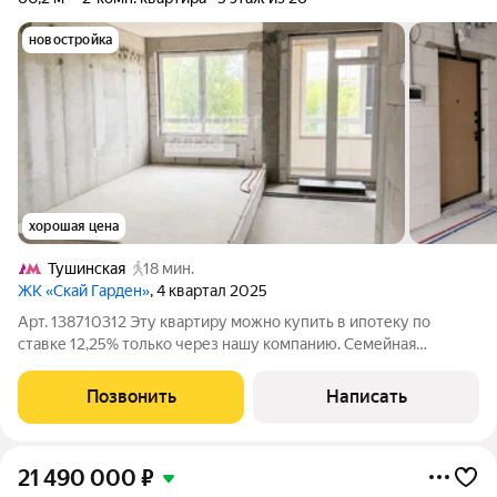
новостройка
хорошая цена
Тушинская
18 мин.
ЖК «Скай Гарден»
, 4 квартал 2025
Арт. 138710312 Эту квартиру можно купить в ипотеку по
ставке 12,25% только через нашу компанию. Семейная
квартира-распашонка в ЖК Sky Garden редкая планировка с
окнами на две стороны и возможностью создать интерьер
Позвонить
Написать
полностью под свои задачи. Что
21 490 000
₽