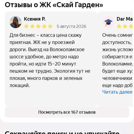
Отзывы о ЖК «Скай Гарден»
Ксения Р.
Dar Mal
5 августа 2026
Для бизнес – класса цена скажу
Очень сомнит
приятная. ЖК не у проезжей
доступность,
дороги. Выезд на Волоколамское
жизнь усложн
шоссе удобное, до метро надо
собирается ез
пройти, но идти 15–20 минут
Волоколамке, 
пешком не трудно. Экология тут не
будет еще ху
плохая, много парков и зеленых
человечники в
локаций.
еще надо добр
Читать далее
Посмотреть все 167 отзывов