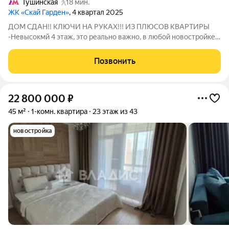
Тушинская
18 мин.
ЖК «Скай Гарден»
, 4 квартал 2025
ДОМ СДАН!! КЛЮЧИ НА РУКАХ!!! ИЗ ПЛЮСОВ КВАРТИРЫ
-Невысокмй 4 этаж, это реально важно, в любой новостройке
регулярно ломаются лифты, поэтому 4 этаж- оптимально для
жилья. В очереди на лифт стоять не нужно! - хорошие и
Позвонить
красивые виды из окон, окна
22 800 000
₽
45 м²
1-комн. квартира
23 этаж из 43
новостройка