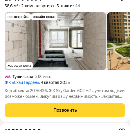
58,6 м²
2-комн. квартира
5 этаж из 44
новостройка
онлайн показ
хорошая цена
Тушинская
18 мин.
ЖК «Скай Гарден»
, 4 квартал 2025
Код объекта: 2076436. ЖК Sky Garden 60.2м2 с учётом лоджии.
Возможен обмен. Выкупим Вашу недвижимость. - Закрытая
территория с круглосуточной охраной и видеонаблюдением -
Подземный паркинг - Современные детские и спортивные
Позвонить
площадки - Просторные