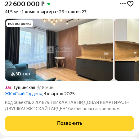
22 600 000
₽
41,5 м²
1-комн. квартира
26 этаж из 27
новостройка
3D-тур
Тушинская
18 мин.
ЖК «Скай Гарден»
, 4 квартал 2025
Код объекта: 2201875. ШИКАРНАЯ ВИДОВАЯ КВАРТИРА, Е-
ДВУШКА! ЖК "СКАЙ ГАРДЕН" бизнес-класса в зелёном
районе Покровское-Стрешнево! ОПИСАНИЕ КВАРТИРЫ: 41,5
Кв м, на 26 этаже 27 этажного дома! - Окна во двор и на
Позвонить
горизонт! - Высокие потолки - 3 м.; -