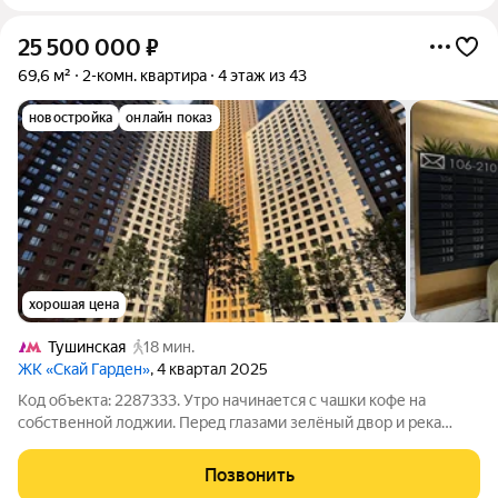
25 500 000
₽
69,6 м²
2-комн. квартира
4 этаж из 43
новостройка
онлайн показ
хорошая цена
Тушинская
18 мин.
ЖК «Скай Гарден»
, 4 квартал 2025
Код объекта: 2287333. Утро начинается с чашки кофе на
собственной лоджии. Перед глазами зелёный двор и река
Сходня, вдоль которой совсем скоро появится современная
прогулочная набережная. ДОМ СДАН. КЛЮЧИ НА РУКАХ.
Позвонить
Квартира уже принята с независимым