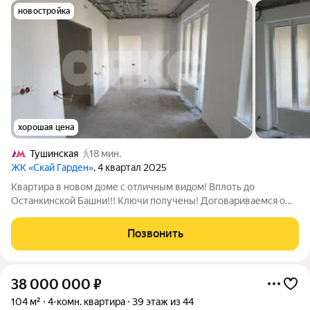
новостройка
хорошая цена
Тушинская
18 мин.
ЖК «Скай Гарден»
, 4 квартал 2025
Квартира в новом доме с отличным видом! Вплоть до
Останкинской Башни!!! Ключи получены! Договариваемся о
просмотре! Видео по запросу! Новостройка для проживания
или инвестиций. О квартире - Функциональная планировка. -
Позвонить
Два сан. узла. - Под чистовая
38 000 000
₽
104 м²
4-комн. квартира
39 этаж из 44