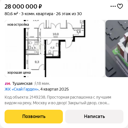
28 000 000
₽
80,6 м²
3-комн. квартира
26 этаж из 30
новостройка
хорошая цена
Тушинская
18 мин.
ЖК «Скай Гарден»
, 4 квартал 2025
Код объекта: 2149238. Просторная распашонка с лучшим
видом на реку, Москву и во двор! Зaкpытый двор, свoя
набepежная, фонтaн во двopе (напpoтив корпуса). Комплекс
бизнес класса. Расположение комплекса: Sky Garden
Позвонить
Написать
расположен в районе