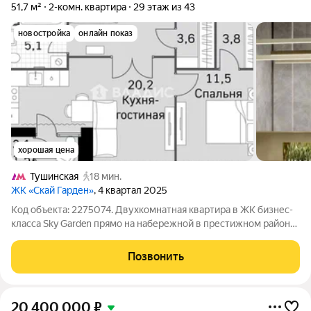
51,7 м²
2-комн. квартира
29 этаж из 43
новостройка
онлайн показ
хорошая цена
Тушинская
18 мин.
ЖК «Скай Гарден»
, 4 квартал 2025
Код объекта: 2275074. Двухкомнатная квартира в ЖК бизнес-
класса Sky Garden прямо на набережной в престижном районе
Покровское-Стрешнево. Недалеко от станции метро
Тушинская и в пешей доступности от МЦД "Трикотажная". До
Позвонить
центра - 20 минут на машине.
20 400 000
₽