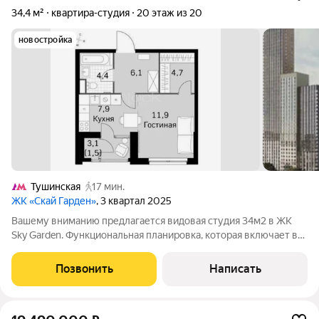
34,4 м²
квартира-студия
20 этаж из 20
новостройка
Тушинская
17 мин.
ЖК «Скай Гарден»
, 3 квартал 2025
Вашему вниманию предлагается видовая студия 34м2 в ЖК
Sky Garden. Функциональная планировка, которая включает в
себя: большая прихожая; большая кухня гостинная;
гардеробная; лоджия; Квартира в чистовой отделке, что
Позвонить
Написать
предоставляет возможность