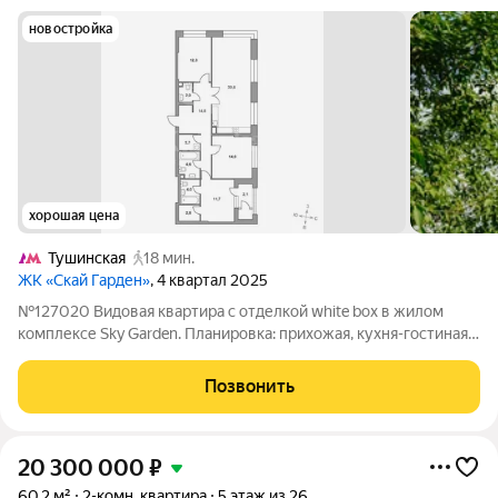
новостройка
хорошая цена
Тушинская
18 мин.
ЖК «Скай Гарден»
, 4 квартал 2025
№127020 Видовая квартира с отделкой white box в жилом
комплексе Sky Garden. Планировка: прихожая, кухня-гостиная,
мастер-спальня с лоджией, гардеробной и ванной комнатами,
спальня с ванной комнатой, кабинет или третья спальня,
Позвонить
гостевой санузел,
20 300 000
₽
60,2 м²
2-комн. квартира
5 этаж из 26