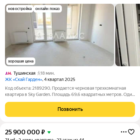
новостройка
онлайн показ
хорошая цена
Тушинская
18 мин.
ЖК «Скай Гарден»
, 4 квартал 2025
Код объекта: 2189290. Продается черновая трехкомнатная
квартира в Sky Garden. Площадь 69,6 квадратных метров. Один
взрослый собственник, полная стоимость в договоре,
отсутствие ипотечных обременений, мат. кап. не
Позвонить
использовался. Предоставление
25 900 000
₽