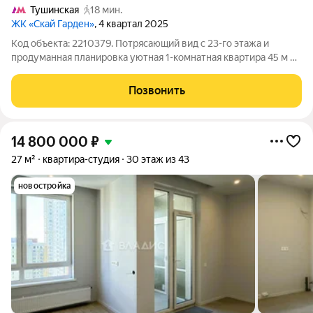
Тушинская
18 мин.
ЖК «Скай Гарден»
, 4 квартал 2025
Код объекта: 2210379. Потрясающий вид с 23-го этажа и
продуманная планировка уютная 1-комнатная квартира 45 м в
монолитном доме 2025 года на Строительном проезде, 9к1.
Свет и объем: потолки 3 м и продуманное зонирование
Позвонить
превращают площадку в
14 800 000
₽
27 м²
квартира-студия
30 этаж из 43
новостройка