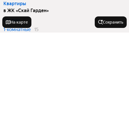
Квартиры
в ЖК «Скай Гарден»
Студии
5
На карте
Сохранить
1-комнатные
15
2-комнатные
13
3-комнатные
5
Вторичный рынок
в ЖК «Скай Гарден»
Студии
5
1-комнатные
15
2-комнатные
13
3-комнатные
5