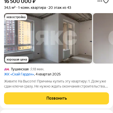
16 500 000
₽
34,5 м²
1-комн. квартира
20 этаж из 43
новостройка
хорошая цена
Тушинская
18 мин.
ЖК «Скай Гарден»
, 4 квартал 2025
Живите На Высоте! Причины купить эту квартиру: 1. Дом уже
сдан ключи сразу. Не нужно ждать окончания строительства.
Можно приступать к ремонту сразу после сделки или быстро
вывести квартиру в аренду. 2. White Box экономия времени и
Позвонить
денег. Все самые