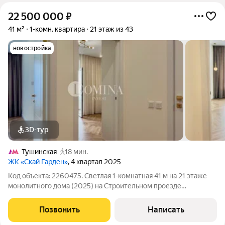
22 500 000
₽
41 м²
1-комн. квартира
21 этаж из 43
новостройка
3D-тур
Тушинская
18 мин.
ЖК «Скай Гарден»
, 4 квартал 2025
Код объекта: 2260475. Светлая 1-комнатная 41 м на 21 этаже
монолитного дома (2025) на Строительном проезде
продуманная планировка и качественный евроремонт, в
квартире сразу можно заехать и жить. Первое впечатление
Позвонить
Написать
Высокий 21-й этаж дарит открытый