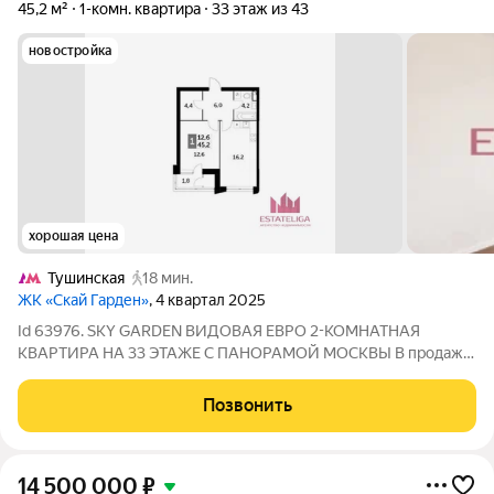
45,2 м²
1-комн. квартира
33 этаж из 43
новостройка
хорошая цена
Тушинская
18 мин.
ЖК «Скай Гарден»
, 4 квартал 2025
Id 63976. SKY GARDEN ВИДОВАЯ ЕВРО 2-КОМНАТНАЯ
КВАРТИРА НА 33 ЭТАЖЕ С ПАНОРАМОЙ МОСКВЫ В продаже
современная евро 2-комнатная квартира площадью 45,2 м в
жилом комплексе бизнес-класса Sky Garden. Квартира
Позвонить
находится на 33 этаже отсюда открываются
14 500 000
₽