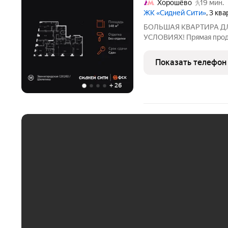
Хорошёво
19 мин.
ЖК «Сидней Сити»
, 3 кв
БОЛЬШАЯ КВАРТИРА Д
УСЛОВИЯХ! Прямая прод
премиум-класса. Продаё
площадью 148.2 кв.м. на 
Показать телефон
отделки. - Мастер-зона с
+
26
ЕЖЕМЕСЯЧНЫЙ ПЛАТЁ
До 30 тыс. ₽
До 50 тыс. ₽
До 70 тыс. ₽