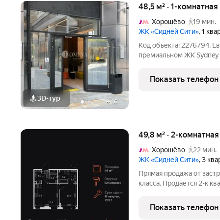
48,5 м² · 1-комнатна
Хорошёво
19 мин.
ЖК «Сидней Сити»
, 1 кв
Код объекта: 2276794. Е
премиальном ЖК Sydney C
евродвухкомнатная квар
15 этаже премиального ж
Показать телефон
полностью готова к
3D-тур
+
16
49,8 м² · 2-комнатна
Хорошёво
22 мин.
ЖК «Сидней Сити»
, 3 кв
Прямая продажа от заст
класса. Продаётся 2-к к
кв.м. на 25-м этаже 42 э
зона с санузлом и гарде
Показать телефон
удобства,