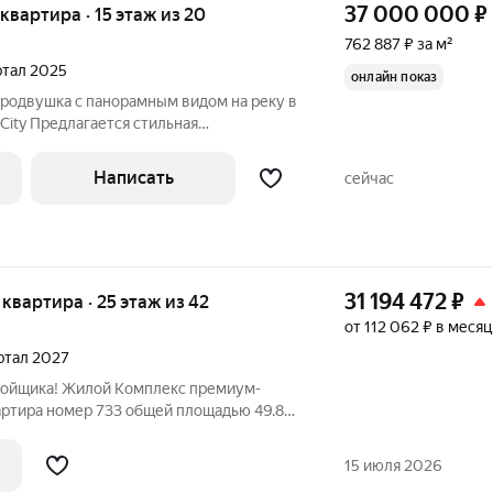
37 000 000
₽
я квартира · 15 этаж из 20
762 887 ₽ за м²
артал 2025
онлайн показ
вродвушка с панорамным видом на реку в
ity Предлагается стильная
тира площадью 48 м, расположенная на
илого комплекса Sydney City. Квартира
Написать
сейчас
31 194 472
₽
я квартира · 25 этаж из 42
от 112 062 ₽ в месяц
артал 2027
ройщика! Жилой Комплекс премиум-
вартира номер 733 общей площадью 49.8
тажного здания. Без отделки. - Мастер-
робной. Всё для вашего комфорта и
15 июля 2026