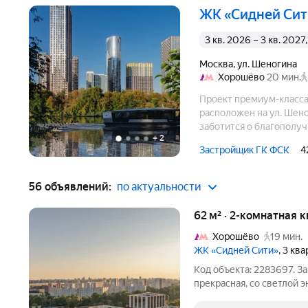
ЖК «Сидней Си
3 кв. 2026 – 3 кв. 202
Москва
,
ул. Шеногина
Хорошёво
20 мин.
Проект премиум-класса 
расположен на ул. Шено
заботится о благополуч
+
2
воде, собственной само
Застройщик ГК ФСК
4
ведущих операторов ст
56 объявлений:
по актуальности
62 м² · 2-комнатная 
Хорошёво
19 мин.
ЖК «Сидней Сити»
, 3 кв
Код объекта: 2283697. З
прекрасная, со светлой 
панораму Москвы-реки 