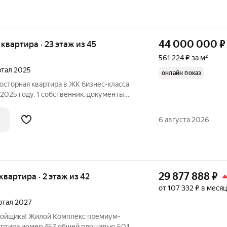
44 000 000
₽
я квартира · 23 этаж из 45
561 224 ₽ за м²
артал 2025
онлайн показ
росторная квартира в ЖК бизнес-класса
 2025 году. 1 собственник, документы
ременений. Никто не прописан. Без
делка. Оперативный показ квартиры.
6 августа 2026
29 877 888
₽
 квартира · 2 этаж из 42
от 107 332 ₽ в месяц
артал 2027
ройщика! Жилой Комплекс премиум-
вартира номер 457 общей площадью 50.1