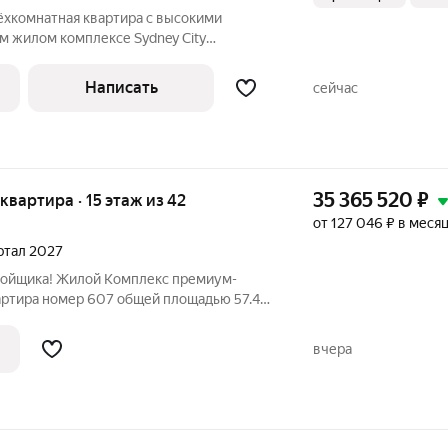
рёхкомнатная квартира с высокими
м жилом комплексе Sydney City
 просторная трёхкомнатная квартира
из самых престижных проектов Москвы
Написать
сейчас
35 365 520
₽
 квартира · 15 этаж из 42
от 127 046 ₽ в меся
артал 2027
ройщика! Жилой Комплекс премиум-
вартира номер 607 общей площадью 57.4
тажного здания. Предчистовая отделка. -
и гардеробной. Всё для вашего комфорта
вчера