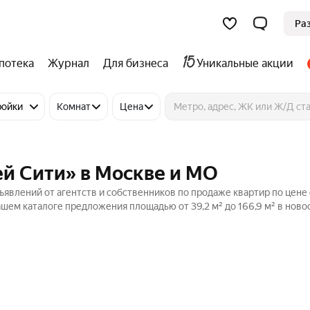
Ра
потека
Журнал
Для бизнеса
Уникальные акции
ройки
Комнат
Цена
й Сити» в Москве и МО
явлений от агентств и собственников по продаже квартир по цене 
ашем каталоге предложения площадью от 39,2 м² до 166,9 м² в ново