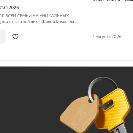
артал 2026
ЛЯ ВСЕЙ СЕМЬИ НА УНИКАЛЬНЫХ
ажа от застройщика! Жилой Комплекс
тся 5-к квартира номер 668 общей
41-м этаже 43 этажного здания. Без
1 августа 2026
 санузлом
Ж
До 100 тыс. ₽