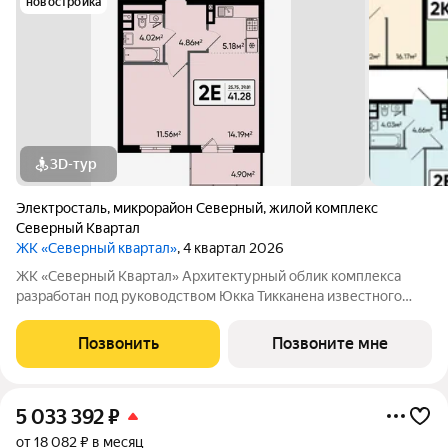
новостройка
3D-тур
Электросталь
,
микрорайон Северный
,
жилой комплекс
Северный Квартал
ЖК «Северный квартал»
, 4 квартал 2026
ЖК «Северный Квартал» Архитектурный облик комплекса
разработан под руководством Юкка Тикканена известного
финского архитектора, специализирующегося на гармоничном
сочетании современного дизайна и северной эстетики. В
Позвонить
Позвоните мне
данном проекте Тикканен удачно
5 033 392
₽
от 18 082 ₽ в месяц