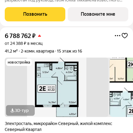
разработан под руководством Юкка Тикканена известного
финского архитектора, специализирующегося на гармоничном
сочетании современного дизайна и северной эстетики. В
Позвонить
Позвоните мне
данном проекте Тикканен удачно
6 788 762
₽
от 24 388 ₽ в месяц
41,2 м²
2-комн. квартира
15 этаж из 16
новостройка
3D-тур
Электросталь
,
микрорайон Северный
,
жилой комплекс
Северный Квартал