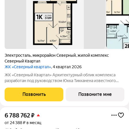
Электросталь
,
микрорайон Северный
,
жилой комплекс
Северный Квартал
ЖК «Северный квартал»
, 4 квартал 2026
ЖК «Северный Квартал» Архитектурный облик комплекса
разработан под руководством Юкка Тикканена известного
финского архитектора, специализирующегося на гармоничном
сочетании современного дизайна и северной эстетики. В
Позвонить
Позвоните мне
данном проекте Тикканен удачно
6 788 762
₽
от 24 388 ₽ в месяц