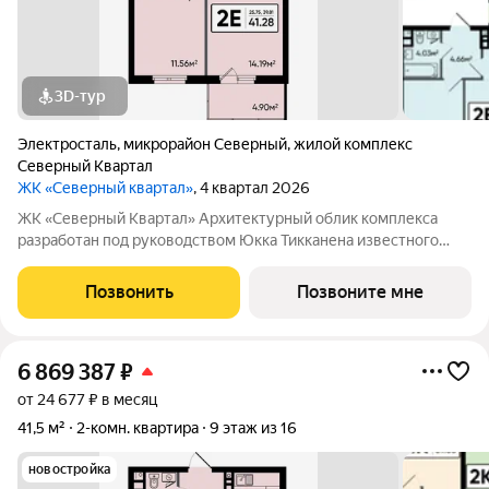
3D-тур
Электросталь
,
микрорайон Северный
,
жилой комплекс
Северный Квартал
ЖК «Северный квартал»
, 4 квартал 2026
ЖК «Северный Квартал» Архитектурный облик комплекса
разработан под руководством Юкка Тикканена известного
финского архитектора, специализирующегося на гармоничном
сочетании современного дизайна и северной эстетики. В
Позвонить
Позвоните мне
данном проекте Тикканен удачно
6 869 387
₽
от 24 677 ₽ в месяц
41,5 м²
2-комн. квартира
9 этаж из 16
новостройка