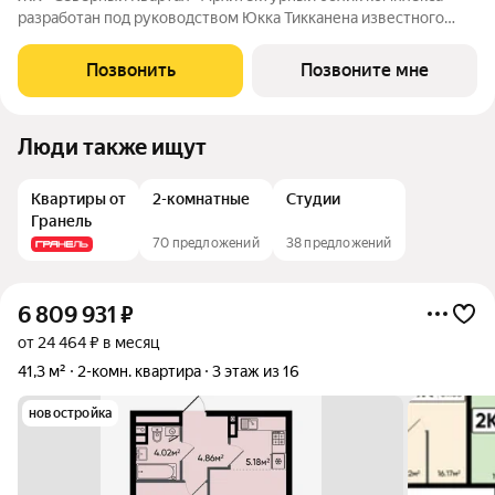
разработан под руководством Юкка Тикканена известного
финского архитектора, специализирующегося на гармоничном
сочетании современного дизайна и северной эстетики. В
Позвонить
Позвоните мне
данном проекте Тикканен удачно
Люди также ищут
Квартиры от
2-комнатные
Студии
Гранель
70 предложений
38 предложений
6 809 931
₽
от 24 464 ₽ в месяц
41,3 м²
2-комн. квартира
3 этаж из 16
новостройка