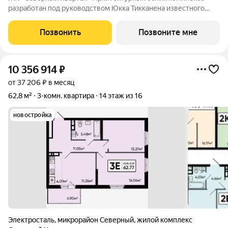
разработан под руководством Юкка Тикканена известного
финского архитектора, специализирующегося на гармоничном
сочетании современного дизайна и северной эстетики. В
Позвонить
Позвоните мне
данном проекте Тикканен удачно
10 356 914
₽
от 37 206 ₽ в месяц
62,8 м²
3-комн. квартира
14 этаж из 16
новостройка
Электросталь
,
микрорайон Северный
,
жилой комплекс