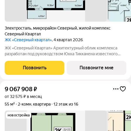
Электросталь
,
микрорайон Северный
,
жилой комплекс
Северный Квартал
ЖК «Северный квартал»
, 4 квартал 2026
ЖК «Северный Квартал» Архитектурный облик комплекса
разработан под руководством Юкка Тикканена известного
финского архитектора, специализирующегося на гармоничном
сочетании современного дизайна и северной эстетики. В
Позвонить
Позвоните мне
данном проекте Тикканен удачно
9 067 908
₽
от 32 575 ₽ в месяц
55 м²
2-комн. квартира
12 этаж из 16
новостройка