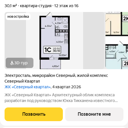
30,1 м²
квартира-студия
12 этаж из 16
новостройка
3D-тур
Электросталь
,
микрорайон Северный
,
жилой комплекс
Северный Квартал
ЖК «Северный квартал»
, 4 квартал 2026
ЖК «Северный Квартал» Архитектурный облик комплекса
разработан под руководством Юкка Тикканена известного
финского архитектора, специализирующегося на гармоничном
сочетании современного дизайна и северной эстетики. В
Позвонить
Позвоните мне
данном проекте Тикканен удачно