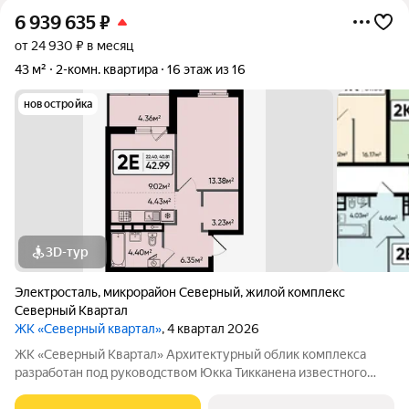
6 939 635
₽
от 24 930 ₽ в месяц
43 м²
2-комн. квартира
16 этаж из 16
новостройка
3D-тур
Электросталь
,
микрорайон Северный
,
жилой комплекс
Северный Квартал
ЖК «Северный квартал»
, 4 квартал 2026
ЖК «Северный Квартал» Архитектурный облик комплекса
разработан под руководством Юкка Тикканена известного
финского архитектора, специализирующегося на гармоничном