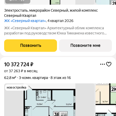
Электросталь
,
микрорайон Северный
,
жилой комплекс
Северный Квартал
ЖК «Северный квартал»
, 4 квартал 2026
ЖК «Северный Квартал» Архитектурный облик комплекса
разработан под руководством Юкка Тикканена известного
финского архитектора, специализирующегося на гармоничном
сочетании современного дизайна и северной эстетики. В
Позвонить
Позвоните мне
данном проекте Тикканен удачно
10 372 724
₽
от 37 263 ₽ в месяц
62,8 м²
3-комн. квартира
8 этаж из 16
новостройка