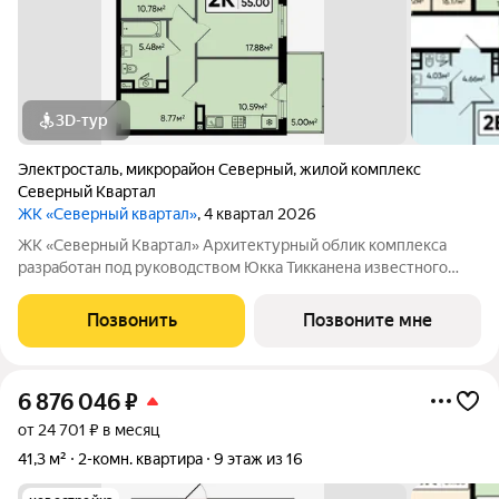
3D-тур
Электросталь
,
микрорайон Северный
,
жилой комплекс
Северный Квартал
ЖК «Северный квартал»
, 4 квартал 2026
ЖК «Северный Квартал» Архитектурный облик комплекса
разработан под руководством Юкка Тикканена известного
финского архитектора, специализирующегося на гармоничном
сочетании современного дизайна и северной эстетики. В
Позвонить
Позвоните мне
данном проекте Тикканен удачно
6 876 046
₽
от 24 701 ₽ в месяц
41,3 м²
2-комн. квартира
9 этаж из 16