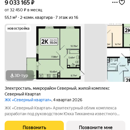
9 033 165
₽
от 32 450 ₽ в месяц
55,1 м²
2-комн. квартира
7 этаж из 16
новостройка
3D-тур
Электросталь
,
микрорайон Северный
,
жилой комплекс
Северный Квартал
ЖК «Северный квартал»
, 4 квартал 2026
ЖК «Северный Квартал» Архитектурный облик комплекса
разработан под руководством Юкка Тикканена известного
финского архитектора, специализирующегося на гармоничном
сочетании современного дизайна и северной эстетики. В
Позвонить
Позвоните мне