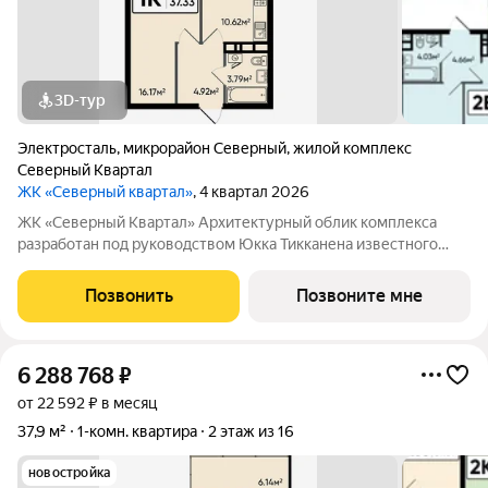
3D-тур
Электросталь
,
микрорайон Северный
,
жилой комплекс
Северный Квартал
ЖК «Северный квартал»
, 4 квартал 2026
ЖК «Северный Квартал» Архитектурный облик комплекса
разработан под руководством Юкка Тикканена известного
финского архитектора, специализирующегося на гармоничном
сочетании современного дизайна и северной эстетики. В
Позвонить
Позвоните мне
данном проекте Тикканен удачно
6 288 768
₽
от 22 592 ₽ в месяц
37,9 м²
1-комн. квартира
2 этаж из 16
новостройка