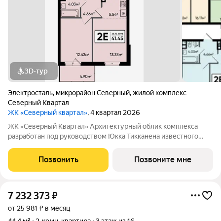
3D-тур
Электросталь
,
микрорайон Северный
,
жилой комплекс
Северный Квартал
ЖК «Северный квартал»
, 4 квартал 2026
ЖК «Северный Квартал» Архитектурный облик комплекса
разработан под руководством Юкка Тикканена известного
финского архитектора, специализирующегося на гармоничном
сочетании современного дизайна и северной эстетики. В
Позвонить
Позвоните мне
данном проекте Тикканен удачно
7 232 373
₽
от 25 981 ₽ в месяц