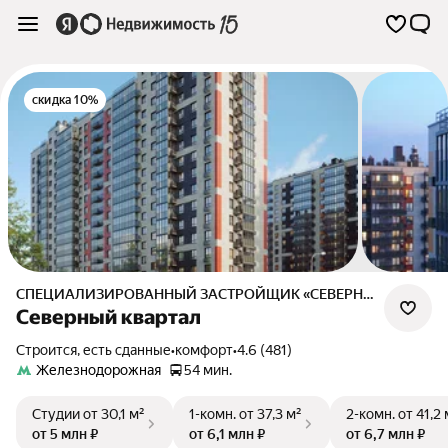
скидка 10%
СПЕЦИАЛИЗИРОВАННЫЙ ЗАСТРОЙЩИК «СЕВЕРНЫЙ КВАРТАЛ»
Северный квартал
Строится, есть сданные
•
комфорт
•
4.6 (481)
Железнодорожная
54 мин.
Студии
от 30,1 м²
1-комн.
от 37,3 м²
2-комн.
от 41,2 
от 5 млн ₽
от 6,1 млн ₽
от 6,7 млн ₽