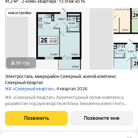
41,2 м²
2-комн. квартира
13 этаж из 16
новостройка
3D-тур
Электросталь
,
микрорайон Северный
,
жилой комплекс
Северный Квартал
ЖК «Северный квартал»
, 4 квартал 2026
ЖК «Северный Квартал» Архитектурный облик комплекса
разработан под руководством Юкка Тикканена известного
финского архитектора, специализирующегося на гармоничном
сочетании современного дизайна и северной эстетики. В
Позвонить
Позвоните мне
данном проекте Тикканен удачно