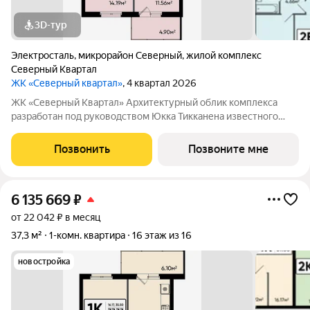
3D-тур
Электросталь
,
микрорайон Северный
,
жилой комплекс
Северный Квартал
ЖК «Северный квартал»
, 4 квартал 2026
ЖК «Северный Квартал» Архитектурный облик комплекса
разработан под руководством Юкка Тикканена известного
финского архитектора, специализирующегося на гармоничном
сочетании современного дизайна и северной эстетики. В
Позвонить
Позвоните мне
данном проекте Тикканен удачно
6 135 669
₽
от 22 042 ₽ в месяц
37,3 м²
1-комн. квартира
16 этаж из 16
новостройка