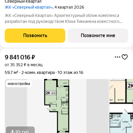
Северный Квартал
ЖК «Северный квартал»
, 4 квартал 2026
ЖК «Северный Квартал» Архитектурный облик комплекса
разработан под руководством Юкка Тикканена известного
финского архитектора, специализирующегося на гармоничном
сочетании современного дизайна и северной эстетики. В
Позвонить
Позвоните мне
данном проекте Тикканен удачно
9 841 016
₽
от 35 352 ₽ в месяц
59,7 м²
2-комн. квартира
10 этаж из 16
новостройка
3D-тур