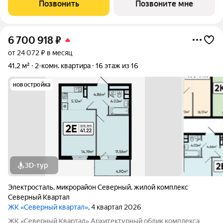
сочетании современного дизайна и северной эстетики. В
Позвонить
Позвоните мне
данном проекте Тикканен удачно
6 700 918
₽
от 24 072 ₽ в месяц
41,2 м²
2-комн. квартира
16 этаж из 16
новостройка
3D-тур
Электросталь
,
микрорайон Северный
,
жилой комплекс
Северный Квартал
ЖК «Северный квартал»
, 4 квартал 2026
ЖК «Северный Квартал» Архитектурный облик комплекса