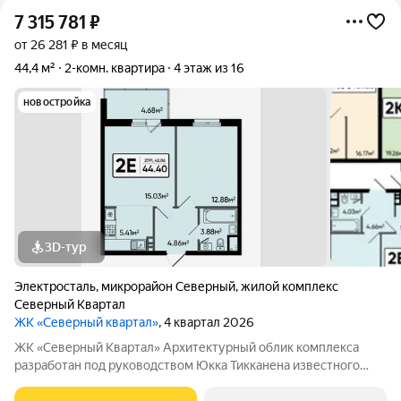
7 315 781
₽
от 26 281 ₽ в месяц
44,4 м²
2-комн. квартира
4 этаж из 16
новостройка
3D-тур
Электросталь
,
микрорайон Северный
,
жилой комплекс
Северный Квартал
ЖК «Северный квартал»
, 4 квартал 2026
ЖК «Северный Квартал» Архитектурный облик комплекса
разработан под руководством Юкка Тикканена известного
финского архитектора, специализирующегося на гармоничном