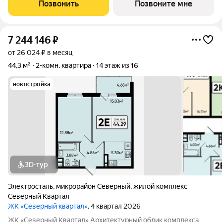
сочетании современного дизайна и северной эстетики. В
Позвонить
Позвоните мне
данном проекте Тикканен удачно
7 244 146
₽
от 26 024 ₽ в месяц
44,3 м²
2-комн. квартира
14 этаж из 16
новостройка
3D-тур
Электросталь
,
микрорайон Северный
,
жилой комплекс
Северный Квартал
ЖК «Северный квартал»
, 4 квартал 2026
ЖК «Северный Квартал» Архитектурный облик комплекса