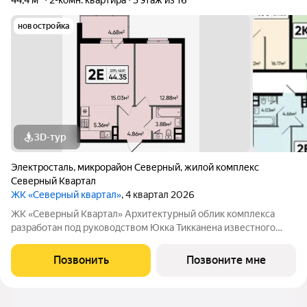
44,4 м²
2-комн. квартира
3 этаж из 16
новостройка
3D-тур
Электросталь
,
микрорайон Северный
,
жилой комплекс
Северный Квартал
ЖК «Северный квартал»
, 4 квартал 2026
ЖК «Северный Квартал» Архитектурный облик комплекса
разработан под руководством Юкка Тикканена известного
финского архитектора, специализирующегося на гармоничном
сочетании современного дизайна и северной эстетики. В
Позвонить
Позвоните мне
данном проекте Тикканен удачно