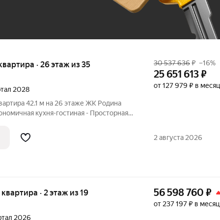
30 537 636
₽
–16%
 квартира · 26 этаж из 35
25 651 613
₽
от 127 979 ₽ в месяц
артал 2028
вартира 42.1 м на 26 этаже ЖК Родина
гономичная кухня-гостиная - Просторная
ощадь остекления - Гардеробная комната
ина Парк: экосистема для семьи, где
2 августа 2026
56 598 760
₽
я квартира · 2 этаж из 19
от 237 197 ₽ в месяц
артал 2026