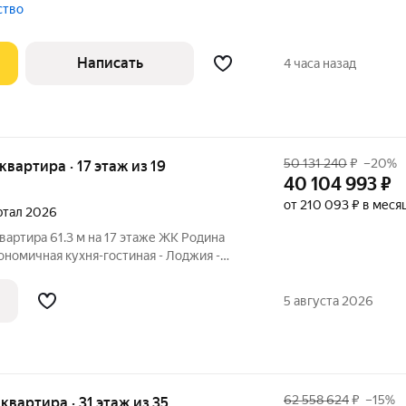
джию, ванная комната, гардеробная и
тство
Написать
4 часа назад
50 131 240
₽
–20%
 квартира · 17 этаж из 19
40 104 993
₽
от 210 093 ₽ в меся
артал 2026
вартира 61.3 м на 17 этаже ЖК Родина
гономичная кухня-гостиная - Лоджия -
арк: экосистема для семьи, где растут и
ти. Премиальный семейный кластер на
5 августа 2026
62 558 624
₽
–15%
я квартира · 31 этаж из 35