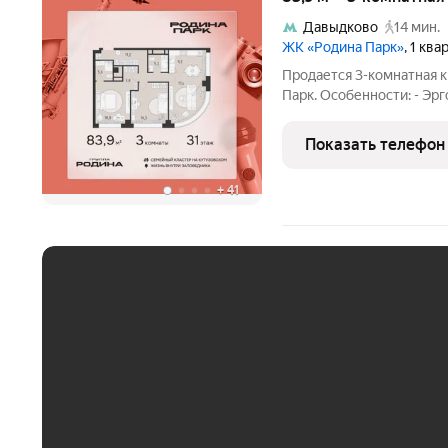
Давыдково
14 мин.
ЖК «Родина Парк»
, 1 кв
Продается 3-комнатная к
Парк. Особенности: - Эр
комната - 2 санузла - Па
Родина Парк: экосистема 
Показать телефон
+
41
ЕЖЕМЕСЯЧНЫЙ ПЛАТЁ
До 30 тыс. ₽
До 50 тыс. ₽
До 70 тыс. ₽