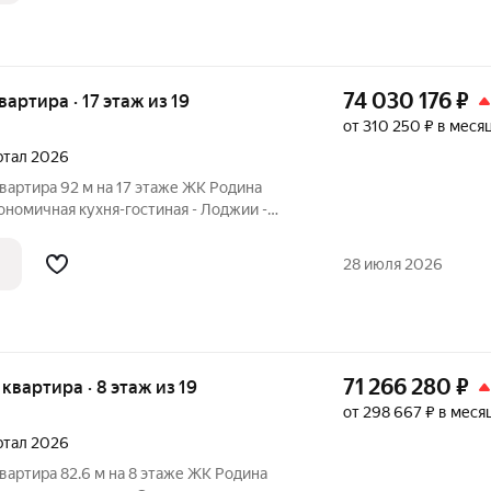
74 030 176
₽
квартира · 17 этаж из 19
от 310 250 ₽ в меся
артал 2026
вартира 92 м на 17 этаже ЖК Родина
гономичная кухня-гостиная - Лоджии -
арк: экосистема для семьи, где растут и
ти. Премиальный семейный кластер на
28 июля 2026
71 266 280
₽
я квартира · 8 этаж из 19
от 298 667 ₽ в меся
артал 2026
вартира 82.6 м на 8 этаже ЖК Родина