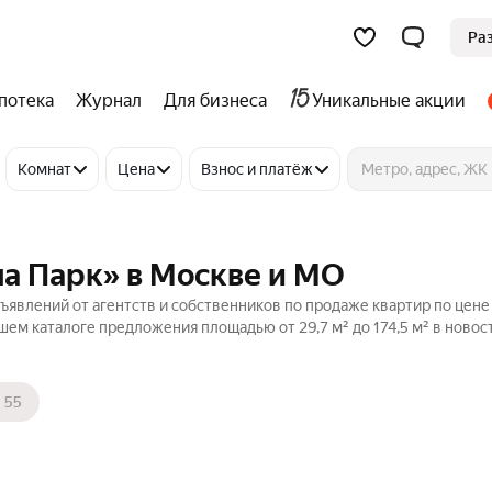
Ра
потека
Журнал
Для бизнеса
Уникальные акции
Комнат
Цена
Взнос и платёж
а Парк» в Москве и МО
ъявлений от агентств и собственников по продаже квартир по цене
шем каталоге предложения площадью от 29,7 м² до 174,5 м² в новос
55