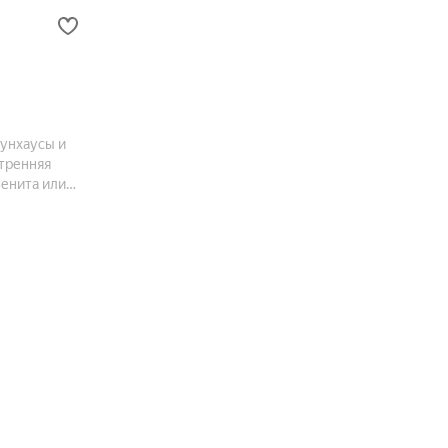
аунхаусы и
тренняя
зенита или