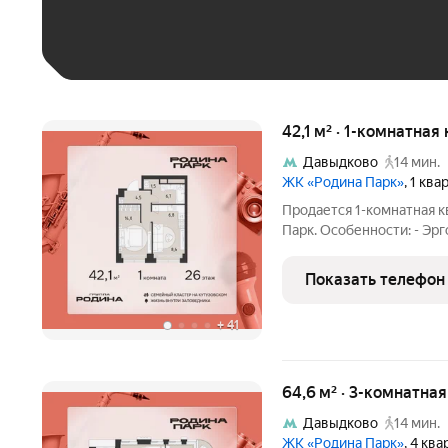
Больше 100 тыс. ₽
42,1 м² · 1-комнатная
Давыдково
14 мин.
ЖК «Родина Парк»
, 1 кв
Продается 1-комнатная к
Парк. Особенности: - Эр
ванная - Увеличенная пл
- Панорамная спальня Род
Показать телефон
растут
+
41
64,6 м² · 3-комнатна
Давыдково
14 мин.
ЖК «Родина Парк»
, 4 кв