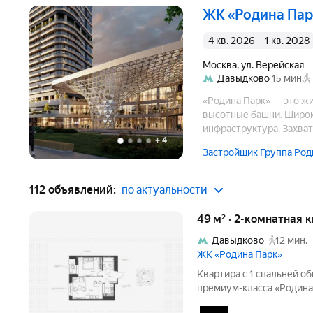
ЖК «Родина Па
4 кв. 2026 – 1 кв. 2028
Москва
,
ул. Верейская
Давыдково
15 мин.
«Родина Парк» — это ж
высотные башни. Широк
инфраструктура. Захват
+
4
рассвета.
Застройщик Группа Род
112 объявлений:
по актуальности
49 м² · 2-комнатная 
Давыдково
12 мин.
ЖК «Родина Парк»
Квартира с 1 спальней о
премиум-класса «Родина 
расположена на 8 этаже в