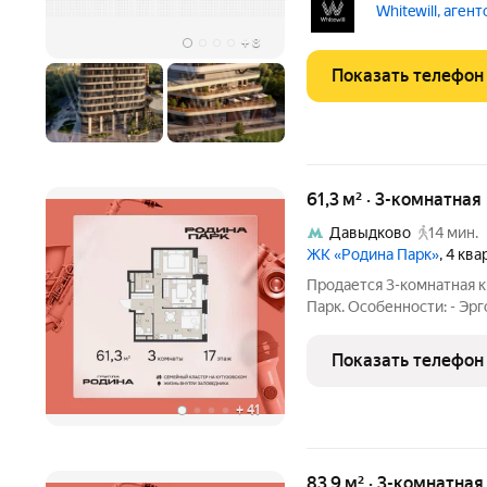
спальня с выходом на ло
Whitewill, аген
прихожая. Из окон
+
8
Показать телефон
61,3 м² · 3-комнатная
Давыдково
14 мин.
ЖК «Родина Парк»
, 4 кв
Продается 3-комнатная к
Парк. Особенности: - Эр
Мастер-спальня Родина П
дети, и ваши возможнос
Показать телефон
западе
+
41
83,9 м² · 3-комнатна