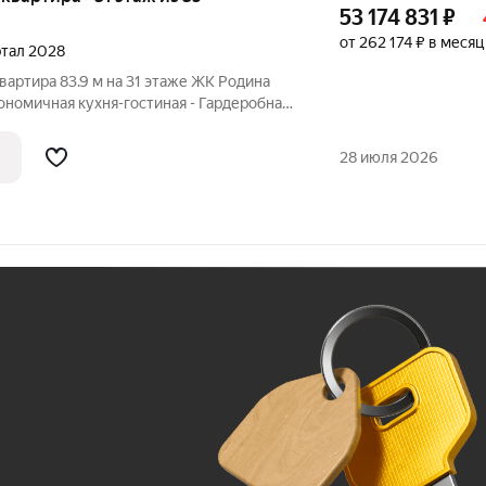
53 174 831
₽
от 262 174 ₽ в месяц
артал 2028
вартира 83.9 м на 31 этаже ЖК Родина
гономичная кухня-гостиная - Гардеробная
норамная спальня - Окна на 2 стороны
для семьи, где растут и дети, и ваши
28 июля 2026
Ж
До 100 тыс. ₽