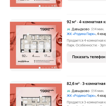
+
41
92 м² · 4-комнатная 
Давыдково
14 мин.
ЖК «Родина Парк»
, 4 кв
Продается 4-комнатная к
Парк. Особенности: - Эр
Мастер-спальня Родина П
дети, и ваши возможнос
Показать телефон
западе
+
41
82,6 м² · 3-комнатна
Давыдково
14 мин.
ЖК «Родина Парк»
, 4 кв
Продается 3-комнатная к