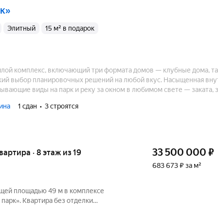
рк»
элитный
15 м² в подарок
илой комплекс, включающий три формата домов — клубные дома, т
ий выбор планировочных решений на любой вкус. Насыщенная вну
ывающие виды на парк и реку за окном в любимом свете — заката, 
ина
1 сдан
3 строятся
33 500 000
₽
квартира · 8 этаж из 19
683 673 ₽ за м²
бщей площадью 49 м в комплексе
парк». Квартира без отделки
 корпусе 3. Планировка: кухня-гостиная,