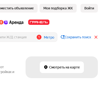
зместить объявление
Моя подборка ЖК
Войти
1
Сохранить поиск
Метро
 от
Смотреть на карте
тройках и