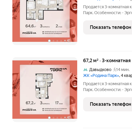
Продается 3-комнатная к
Парк. Особенности: - Эр
Мастер-спальня - Окна н
семьи, где растут и дет
Показать телефон
семейный
+
41
67,2 м² · 3-комнатная
Давыдково
14 мин.
ЖК «Родина Парк»
, 4 кв
Продается 3-комнатная к
Парк. Особенности: - Эр
Мастер-спальня Родина П
дети, и ваши возможнос
Показать телефон
западе
+
41