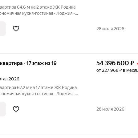
вартира 64.6 м на 2 этаже ЖК Родина
гономичная кухня-гостиная - Лоджия -
а 2 стороны Родина Парк: экосистема для
и, и ваши возможности. Премиальный
28 июля 2026
54 396 600
₽
 квартира · 17 этаж из 19
от 227 968 ₽ в меся
артал 2026
вартира 67.2 м на 17 этаже ЖК Родина
гономичная кухня-гостиная - Лоджия -
арк: экосистема для семьи, где растут и
ти. Премиальный семейный кластер на
28 июля 2026