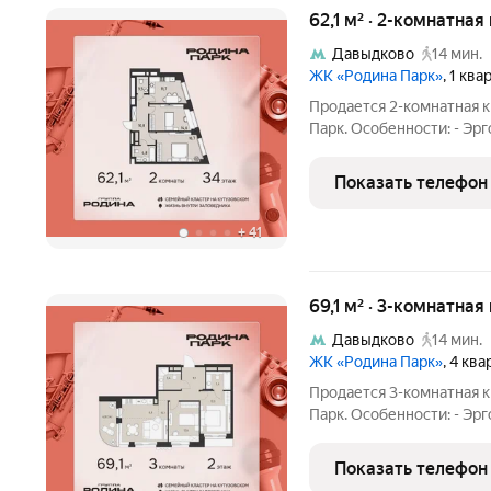
62,1 м² · 2-комнатна
Давыдково
14 мин.
ЖК «Родина Парк»
, 1 кв
Продается 2-комнатная к
Парк. Особенности: - Эрг
Гардеробная комната - П
экосистема для семьи, гд
Показать телефон
Премиальный
+
41
69,1 м² · 3-комнатная
Давыдково
14 мин.
ЖК «Родина Парк»
, 4 кв
Продается 3-комнатная к
Парк. Особенности: - Эр
Мастер-спальня - Окна н
семьи, где растут и дет
Показать телефон
семейный