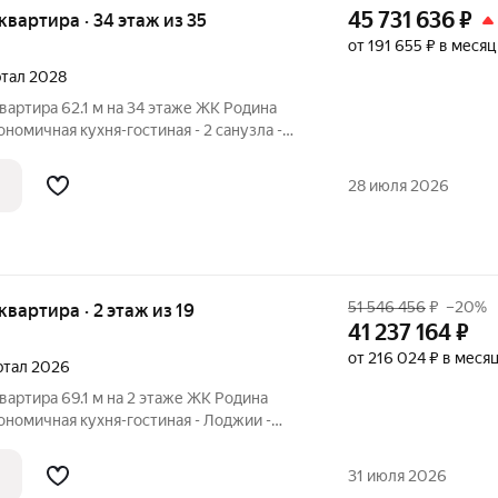
45 731 636
₽
я квартира · 34 этаж из 35
от 191 655 ₽ в месяц
артал 2028
вартира 62.1 м на 34 этаже ЖК Родина
ономичная кухня-гостиная - 2 санузла -
анорамная спальня Родина Парк:
е растут и дети, и ваши возможности.
28 июля 2026
51 546 456
₽
–20%
 квартира · 2 этаж из 19
41 237 164
₽
от 216 024 ₽ в меся
артал 2026
вартира 69.1 м на 2 этаже ЖК Родина
гономичная кухня-гостиная - Лоджии -
а 2 стороны Родина Парк: экосистема для
и, и ваши возможности. Премиальный
31 июля 2026