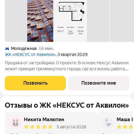
Молодёжная
6 мин.
ЖК «НЕКСУС от Аквилон»
, 3 квартал 2029
Продажа от застройщика. О проекте: В основе Нексус Аквилон
лежит принцип трехминутного города, где вся жизнь: работа,
отдых, здоровье, общение и культура сосредоточены в
шаговой доступности. Он не просто экономит время, а
Позвонить
Позвоните мне
кардинально
Отзывы о ЖК «НЕКСУС от Аквилон»
Никита Малютин
Маша 
5 августа 2026