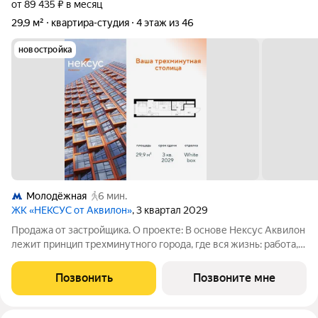
от 89 435 ₽ в месяц
29,9 м²
квартира-студия
4 этаж из 46
новостройка
Молодёжная
6 мин.
ЖК «НЕКСУС от Аквилон»
, 3 квартал 2029
Продажа от застройщика. О проекте: В основе Нексус Аквилон
лежит принцип трехминутного города, где вся жизнь: работа,
отдых, здоровье, общение и культура сосредоточены в
шаговой доступности. Он не просто экономит время, а
Позвонить
Позвоните мне
кардинально