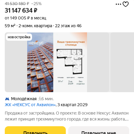
41 530 180
₽
–25%
31 147 634
₽
от 149 005 ₽ в месяц
59 м²
2-комн. квартира
22 этаж из 46
новостройка
Молодёжная
6 мин.
ЖК «НЕКСУС от Аквилон»
, 3 квартал 2029
Продажа от застройщика. О проекте: В основе Нексус Аквилон
лежит принцип трехминутного города, где вся жизнь: работа,
отдых, здоровье, общение и культура сосредоточены в
шаговой доступности. Он не просто экономит время, а
Позвонить
Позвоните мне