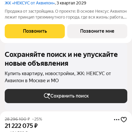
ЖК «НЕКСУС от Аквилон»
, 3 квартал 2029
Продажа от застройщика. О проекте: В основе Нексус Аквилон
лежит принцип трехминутного города, где вся жизнь: работа,
отдых, здоровье, общение и культура сосредоточены в
шаговой доступности. Он не просто экономит время, а
Позвонить
Позвоните мне
кардинально
Сохраняйте поиск и не упускайте
новые объявления
Купить квартиру, новостройки, ЖК: НЕКСУС от
Аквилон в Москве и МО
Сохранить поиск
28 296 100
₽
–25%
21 222 075
₽