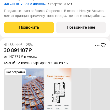
ЖК «НЕКСУС от Аквилон»
, 3 квартал 2029
Продажа от застройщика. О проекте: В основе Нексус Аквилон
лежит принцип трехминутного города, где вся жизнь: работа,
отдых, здоровье, общение и культура сосредоточены в
шаговой доступности. Он не просто экономит время, а
Позвонить
Позвоните мне
кардинально
41 188 144
₽
–25%
30 891 107
₽
от 147 778 ₽ в месяц
69,8 м²
2-комн. квартира
4 этаж из 46
новостройка