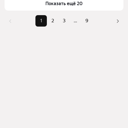
верхней части страницы есть самые частые 
Показать ещё 20
Самые 
«1-комнатные», «2-
комбинации фильтров, например «1-комнатные» 
популярные 
комнатные», «Студии»
или «2-комнатные»
1
2
3
...
9
запросы
Помимо удобной сортировки по цене продажи вы 
Самый дорогой 
54,67 млн ₽
можете отсортировать результаты по стоимости 
объект
квадратного метра или площади