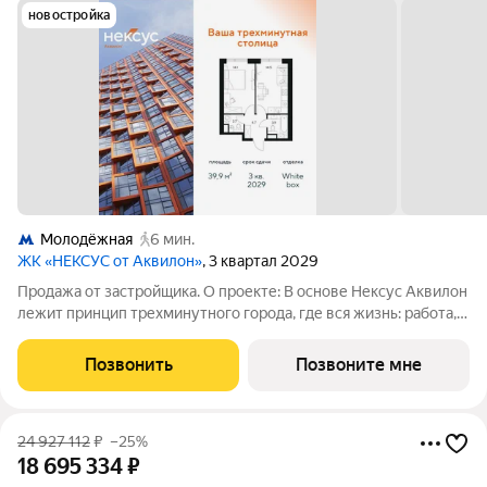
новостройка
Молодёжная
6 мин.
ЖК «НЕКСУС от Аквилон»
, 3 квартал 2029
Продажа от застройщика. О проекте: В основе Нексус Аквилон
лежит принцип трехминутного города, где вся жизнь: работа,
отдых, здоровье, общение и культура сосредоточены в
шаговой доступности. Он не просто экономит время, а
Позвонить
Позвоните мне
кардинально
24 927 112
₽
–25%
18 695 334
₽