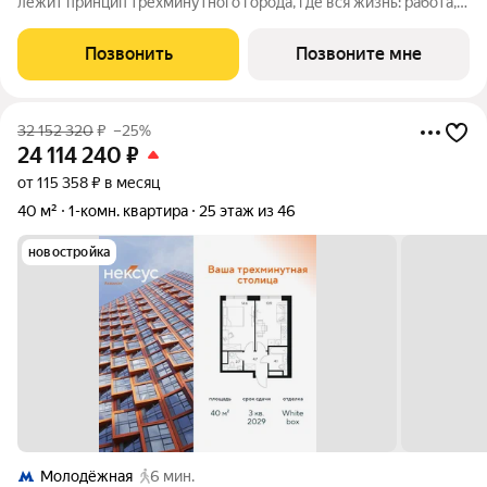
лежит принцип трехминутного города, где вся жизнь: работа,
отдых, здоровье, общение и культура сосредоточены в
шаговой доступности. Он не просто экономит время, а
Позвонить
Позвоните мне
кардинально
32 152 320
₽
–25%
24 114 240
₽
от 115 358 ₽ в месяц
40 м²
1-комн. квартира
25 этаж из 46
новостройка
Молодёжная
6 мин.