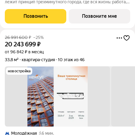
лежит принцип трехминутного города, где вся жизнь: работа,
отдых, здоровье, общение и культура сосредоточены в
шаговой доступности. Он не просто экономит время, а
Позвонить
Позвоните мне
кардинально
26 991 600
₽
–25%
20 243 699
₽
от 96 842 ₽ в месяц
33,8 м²
квартира-студия
10 этаж из 46
новостройка
Молодёжная
6 мин.