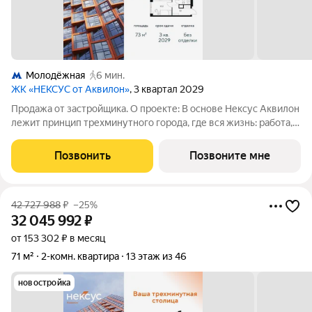
Молодёжная
6 мин.
ЖК «НЕКСУС от Аквилон»
, 3 квартал 2029
Продажа от застройщика. О проекте: В основе Нексус Аквилон
лежит принцип трехминутного города, где вся жизнь: работа,
отдых, здоровье, общение и культура сосредоточены в
шаговой доступности. Он не просто экономит время, а
Позвонить
Позвоните мне
кардинально
42 727 988
₽
–25%
32 045 992
₽
от 153 302 ₽ в месяц
71 м²
2-комн. квартира
13 этаж из 46
новостройка