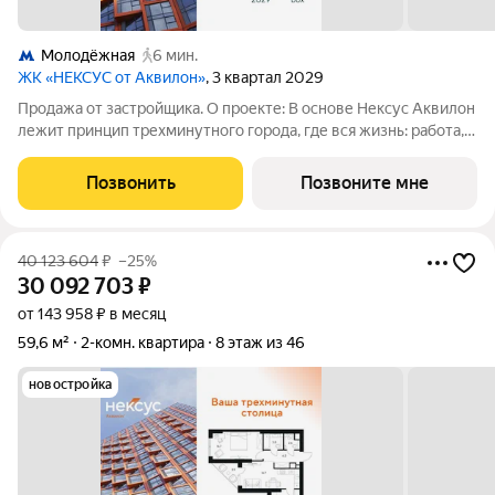
Молодёжная
6 мин.
ЖК «НЕКСУС от Аквилон»
, 3 квартал 2029
Продажа от застройщика. О проекте: В основе Нексус Аквилон
лежит принцип трехминутного города, где вся жизнь: работа,
отдых, здоровье, общение и культура сосредоточены в
шаговой доступности. Он не просто экономит время, а
Позвонить
Позвоните мне
кардинально
40 123 604
₽
–25%
30 092 703
₽
от 143 958 ₽ в месяц
59,6 м²
2-комн. квартира
8 этаж из 46
новостройка