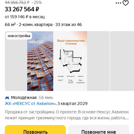
44 356 752
₽
–25%
33 267 564
₽
от 159 146 ₽ в месяц
66 м²
2-комн. квартира
33 этаж из 46
новостройка
Молодёжная
6 мин.
ЖК «НЕКСУС от Аквилон»
, 3 квартал 2029
Продажа от застройщика. О проекте: В основе Нексус Аквилон
лежит принцип трехминутного города, где вся жизнь: работа,
отдых, здоровье, общение и культура сосредоточены в
шаговой доступности. Он не просто экономит время, а
Позвонить
Позвоните мне