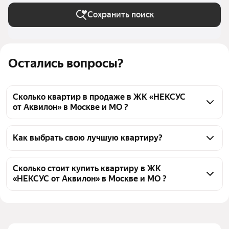
Сохранить поиск
Остались вопросы?
Сколько квартир в продаже в ЖК «НЕКСУС
от Аквилон» в Москве и МО ?
На Яндекс Недвижимости в продаже в ЖК 
«НЕКСУС от Аквилон» в Москве и МО 171 квартира 
Как выбрать свою лучшую квартиру?
171 объявление от застройщиков
Чтобы купить квартиру в новостройке с террасой в 
ЖК «НЕКСУС от Аквилон», воспользуйтесь 
Сколько стоит купить квартиру в ЖК
«НЕКСУС от Аквилон» в Москве и МО ?
тепловой картой для оценки инфраструктуры и 
транспортной доступности в выбранном районе в 
Цена за 
428 552 — 692 951 ₽
ЖК «НЕКСУС от Аквилон» в Москве и МО
квадратный метр
Для легкого выбора подходящей квартиры в 
Площадь
29 — 94 м²