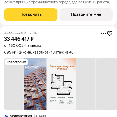
лежит принцип трехминутного города, где вся жизнь: работа,
отдых, здоровье, общение и культура сосредоточены в
шаговой доступности. Он не просто экономит время, а
Позвонить
Позвоните мне
кардинально
44 595 224
₽
–25%
33 446 417
₽
от 160 002 ₽ в месяц
69,9 м²
2-комн. квартира
18 этаж из 46
новостройка
Молодёжная
6 мин.