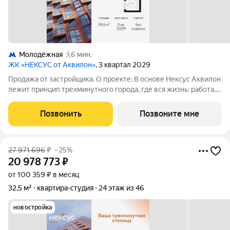
Молодёжная
6 мин.
ЖК «НЕКСУС от Аквилон»
, 3 квартал 2029
Продажа от застройщика. О проекте: В основе Нексус Аквилон
лежит принцип трехминутного города, где вся жизнь: работа,
отдых, здоровье, общение и культура сосредоточены в
шаговой доступности. Он не просто экономит время, а
Позвонить
Позвоните мне
кардинально
27 971 696
₽
–25%
20 978 773
₽
от 100 359 ₽ в месяц
32,5 м²
квартира-студия
24 этаж из 46
новостройка