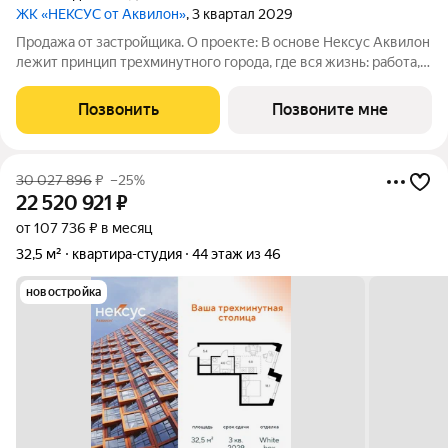
ЖК «НЕКСУС от Аквилон»
, 3 квартал 2029
Продажа от застройщика. О проекте: В основе Нексус Аквилон
лежит принцип трехминутного города, где вся жизнь: работа,
отдых, здоровье, общение и культура сосредоточены в
шаговой доступности. Он не просто экономит время, а
Позвонить
Позвоните мне
кардинально
30 027 896
₽
–25%
22 520 921
₽
от 107 736 ₽ в месяц
32,5 м²
квартира-студия
44 этаж из 46
новостройка