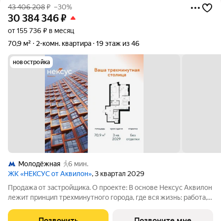
43 406 208
₽
–30%
30 384 346
₽
от 155 736 ₽ в месяц
70,9 м²
2-комн. квартира
19 этаж из 46
новостройка
Молодёжная
6 мин.
ЖК «НЕКСУС от Аквилон»
, 3 квартал 2029
Продажа от застройщика. О проекте: В основе Нексус Аквилон
лежит принцип трехминутного города, где вся жизнь: работа,
отдых, здоровье, общение и культура сосредоточены в
шаговой доступности. Он не просто экономит время, а
Позвонить
Позвоните мне