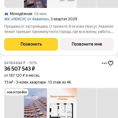
Молодёжная
6 мин.
ЖК «НЕКСУС от Аквилон»
, 3 квартал 2029
Продажа от застройщика. О проекте: В основе Нексус Аквилон
лежит принцип трехминутного города, где вся жизнь: работа,
отдых, здоровье, общение и культура сосредоточены в
шаговой доступности. Он не просто экономит время, а
Позвонить
Позвоните мне
кардинально
52 153 632
₽
–30%
36 507 543
₽
от 187 120 ₽ в месяц
73 м²
3-комн. квартира
13 этаж из 46
новостройка