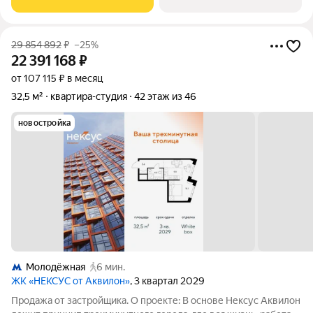
кардинально
29 854 892
₽
–25%
22 391 168
₽
от 107 115 ₽ в месяц
32,5 м²
квартира-студия
42 этаж из 46
новостройка
Молодёжная
6 мин.
ЖК «НЕКСУС от Аквилон»
, 3 квартал 2029
Продажа от застройщика. О проекте: В основе Нексус Аквилон