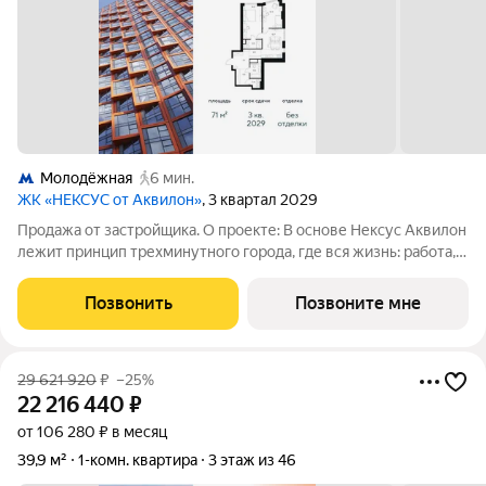
Молодёжная
6 мин.
ЖК «НЕКСУС от Аквилон»
, 3 квартал 2029
Продажа от застройщика. О проекте: В основе Нексус Аквилон
лежит принцип трехминутного города, где вся жизнь: работа,
отдых, здоровье, общение и культура сосредоточены в
шаговой доступности. Он не просто экономит время, а
Позвонить
Позвоните мне
кардинально
29 621 920
₽
–25%
22 216 440
₽
от 106 280 ₽ в месяц
39,9 м²
1-комн. квартира
3 этаж из 46