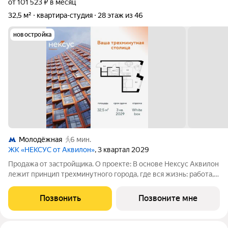
от 101 523 ₽ в месяц
32,5 м²
квартира-студия
28 этаж из 46
новостройка
Молодёжная
6 мин.
ЖК «НЕКСУС от Аквилон»
, 3 квартал 2029
Продажа от застройщика. О проекте: В основе Нексус Аквилон
лежит принцип трехминутного города, где вся жизнь: работа,
отдых, здоровье, общение и культура сосредоточены в
шаговой доступности. Он не просто экономит время, а
Позвонить
Позвоните мне
кардинально