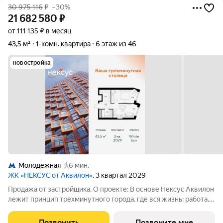
30 975 116
₽
–30%
21 682 580
₽
от 111 135 ₽ в месяц
43,5 м²
1-комн. квартира
6 этаж из 46
новостройка
Молодёжная
6 мин.
ЖК «НЕКСУС от Аквилон»
, 3 квартал 2029
Продажа от застройщика. О проекте: В основе Нексус Аквилон
лежит принцип трехминутного города, где вся жизнь: работа,
отдых, здоровье, общение и культура сосредоточены в
шаговой доступности. Он не просто экономит время, а
Позвонить
Позвоните мне