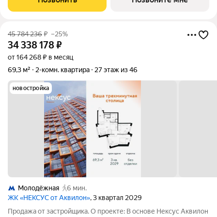
кардинально
45 784 236
₽
–25%
34 338 178
₽
от 164 268 ₽ в месяц
69,3 м²
2-комн. квартира
27 этаж из 46
новостройка
Молодёжная
6 мин.
ЖК «НЕКСУС от Аквилон»
, 3 квартал 2029
Продажа от застройщика. О проекте: В основе Нексус Аквилон