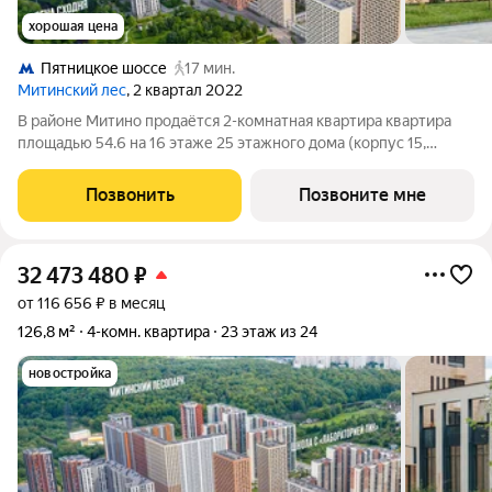
хорошая цена
Пятницкое шоссе
17 мин.
Митинский лес
, 2 квартал 2022
В районе Митино продаётся 2-комнатная квартира квартира
площадью 54.6 на 16 этаже 25 этажного дома (корпус 15,
секция 7) в проекте ПИК «Митинский лес». Удобное
расположение 20 минут пешком до станции метро
Позвонить
Позвоните мне
«Пятницкое шоссе». 8 минут на автомобиле до
32 473 480
₽
от 116 656 ₽ в месяц
126,8 м²
4-комн. квартира
23 этаж из 24
новостройка