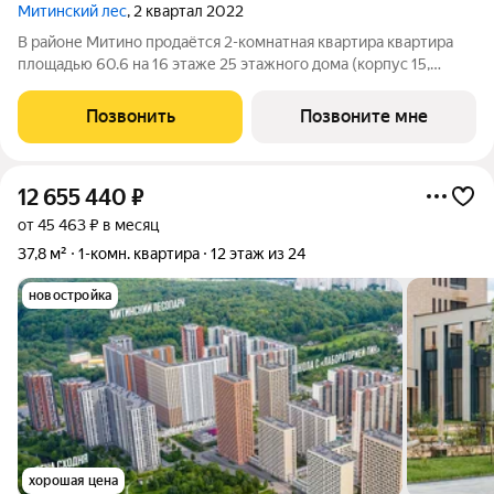
Митинский лес
, 2 квартал 2022
В районе Митино продаётся 2-комнатная квартира квартира
площадью 60.6 на 16 этаже 25 этажного дома (корпус 15,
секция 4) в проекте ПИК «Митинский лес». Удобное
расположение 20 минут пешком до станции метро
Позвонить
Позвоните мне
«Пятницкое шоссе». 8 минут на автомобиле до
12 655 440
₽
от 45 463 ₽ в месяц
37,8 м²
1-комн. квартира
12 этаж из 24
новостройка
хорошая цена