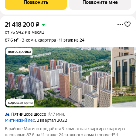
расположение 20 минут пешком до станции метро
Позвонить
Позвоните мне
«Пятницкое шоссе». 8 минут на автомобиле до
21 418 200
₽
от 76 942 ₽ в месяц
87,6 м²
3-комн. квартира
11 этаж из 24
новостройка
хорошая цена
Пятницкое шоссе
17 мин.
Митинский лес
, 2 квартал 2022
В районе Митино продаётся 3-комнатная квартира квартира
площадью 87.6 на 11 этаже 24 этажного дома (корпус 15.1,