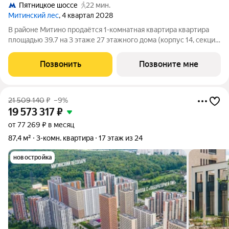
Пятницкое шоссе
22 мин.
Митинский лес
, 4 квартал 2028
В районе Митино продаётся 1-комнатная квартира квартира
площадью 39.7 на 3 этаже 27 этажного дома (корпус 14, секция
5) в проекте ПИК «Митинский лес». Удобное расположение 20
минут пешком до станции метро «Пятницкое шоссе». 8 минут
Позвонить
Позвоните мне
на автомобиле до
21 509 140
₽
–9%
19 573 317
₽
от 77 269 ₽ в месяц
87,4 м²
3-комн. квартира
17 этаж из 24
новостройка