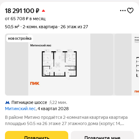
18 291 100
₽
от 65 708 ₽ в месяц
50,5 м²
2-комн. квартира
26 этаж из 27
новостройка
Пятницкое шоссе
22 мин.
Митинский лес
, 4 квартал 2028
В районе Митино продаётся 2-комнатная квартира квартира
площадью 50.5 на 26 этаже 27 этажного дома (корпус 14,
секция 5) в проекте ПИК «Митинский лес». Удобное
расположение 20 минут пешком до станции метро
Позвонить
Позвоните мне