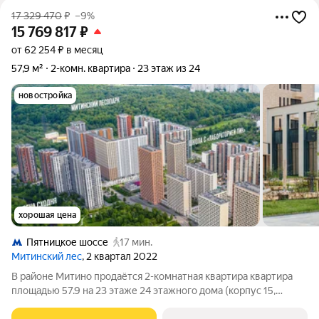
17 329 470
₽
–9%
15 769 817
₽
от 62 254 ₽ в месяц
57,9 м²
2-комн. квартира
23 этаж из 24
новостройка
хорошая цена
Пятницкое шоссе
17 мин.
Митинский лес
, 2 квартал 2022
В районе Митино продаётся 2-комнатная квартира квартира
площадью 57.9 на 23 этаже 24 этажного дома (корпус 15,
секция 2) в проекте ПИК «Митинский лес». Удобное