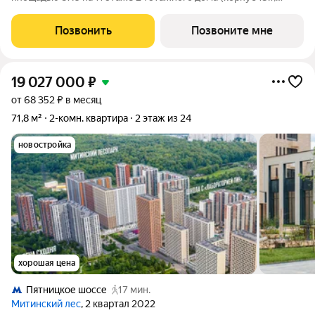
секция 1) в проекте ПИК «Митинский лес». Удобное
расположение 20 минут пешком до станции метро
Позвонить
Позвоните мне
«Пятницкое шоссе». 8 минут на автомобиле
19 027 000
₽
от 68 352 ₽ в месяц
71,8 м²
2-комн. квартира
2 этаж из 24
новостройка
хорошая цена
Пятницкое шоссе
17 мин.
Митинский лес
, 2 квартал 2022