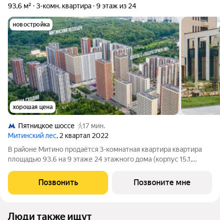
93,6 м²
3-комн. квартира
9 этаж из 24
новостройка
хорошая цена
Пятницкое шоссе
17 мин.
Митинский лес
, 2 квартал 2022
В районе Митино продаётся 3-комнатная квартира квартира
площадью 93.6 на 9 этаже 24 этажного дома (корпус 15.1,
секция 1) в проекте ПИК «Митинский лес». Удобное
расположение 20 минут пешком до станции метро
Позвонить
Позвоните мне
«Пятницкое шоссе». 8 минут на автомобиле до
Люди также ищут