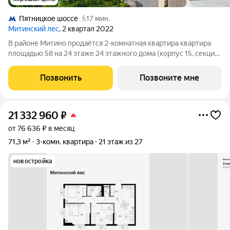
Пятницкое шоссе
17 мин.
Митинский лес
, 2 квартал 2022
В районе Митино продаётся 2-комнатная квартира квартира
площадью 58 на 24 этаже 24 этажного дома (корпус 15, секция
2) в проекте ПИК «Митинский лес». Удобное расположение 20
минут пешком до станции метро «Пятницкое шоссе». 8 минут
Позвонить
Позвоните мне
на автомобиле до
21 332 960
₽
от 76 636 ₽ в месяц
71,3 м²
3-комн. квартира
21 этаж из 27
новостройка