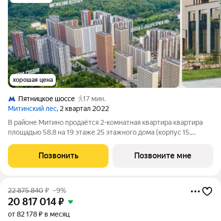
хорошая цена
Пятницкое шоссе
17 мин.
Митинский лес
, 2 квартал 2022
В районе Митино продаётся 2-комнатная квартира квартира
площадью 58.8 на 19 этаже 25 этажного дома (корпус 15,
секция 6) в проекте ПИК «Митинский лес». Удобное
расположение 20 минут пешком до станции метро
Позвонить
Позвоните мне
«Пятницкое шоссе». 8 минут на автомобиле до
22 875 840
₽
–9%
20 817 014
₽
от 82 178 ₽ в месяц