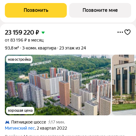
1) в проекте ПИК «Митинский лес». Удобное расположение 20
минут пешком до станции метро «Пятницкое шоссе». 8 минут
Позвонить
Позвоните мне
на автомобиле до
23 159 220
₽
от 83 196 ₽ в месяц
93,8 м²
3-комн. квартира
23 этаж из 24
новостройка
хорошая цена
Пятницкое шоссе
17 мин.
Митинский лес
, 2 квартал 2022