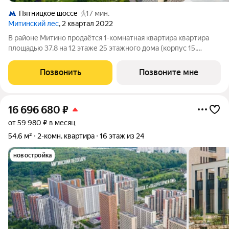
Пятницкое шоссе
17 мин.
Митинский лес
, 2 квартал 2022
В районе Митино продаётся 1-комнатная квартира квартира
площадью 37.8 на 12 этаже 25 этажного дома (корпус 15,
секция 3) в проекте ПИК «Митинский лес». Удобное
расположение 20 минут пешком до станции метро
Позвонить
Позвоните мне
«Пятницкое шоссе». 8 минут на автомобиле до
16 696 680
₽
от 59 980 ₽ в месяц
54,6 м²
2-комн. квартира
16 этаж из 24
новостройка