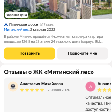
хорошая цена
Пятницкое шоссе
17 мин.
Митинский лес
, 2 квартал 2022
В районе Митино продаётся 4-комнатная квартира квартира
площадью 126.8 на 23 этаже 24 этажного дома (корпус 15.1,
секция 1) в проекте ПИК «Митинский лес». Удобное
расположение 20 минут пешком до станции метро
Позвонить
Позвоните мне
«Пятницкое шоссе». 8 минут на автомобиле
Отзывы о ЖК «Митинский лес»
Анастасия Михайлова
Анони
A
23 июня 2026
Оптимальное
качества. Ни
доступности 