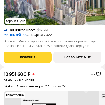
хорошая цена
Пятницкое шоссе
17 мин.
Митинский лес
, 2 квартал 2022
В районе Митино продаётся 2-комнатная квартира квартира
площадью 54.9 на 24 этаже 25 этажного дома (корпус 15,
секция 7) в проекте ПИК «Митинский лес». Удобное
расположение 20 минут пешком до станции метро
Позвонить
Позвоните мне
«Пятницкое шоссе». 8 минут на автомобиле до
12 951 600
₽
от 46 527 ₽ в месяц
34,4 м²
1-комн. квартира
27 этаж из 27
новостройка