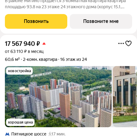
В районе Митино продаётся 3-комнатная квартира квартира
площадью 93.8 на 23 этаже 24 этажного дома (корпус 15.1,
секция 1) в проекте ПИК «Митинский лес». Удобное
расположение 20 минут пешком до станции метро
Позвонить
Позвоните мне
«Пятницкое шоссе». 8 минут на автомобиле
17 567 940
₽
от 63 110 ₽ в месяц
60,6 м²
2-комн. квартира
16 этаж из 24
новостройка
хорошая цена
Пятницкое шоссе
17 мин.