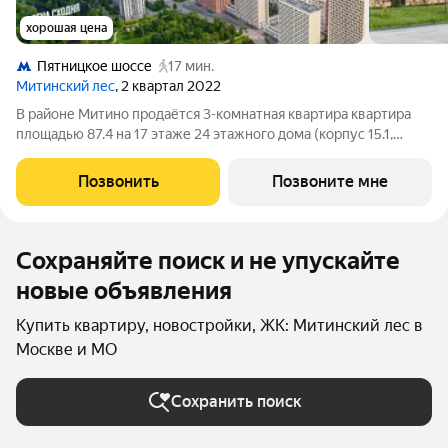
хорошая цена
Пятницкое шоссе
17 мин.
Митинский лес
, 2 квартал 2022
В районе Митино продаётся 3-комнатная квартира квартира
площадью 87.4 на 17 этаже 24 этажного дома (корпус 15.1,
секция 1) в проекте ПИК «Митинский лес». Удобное
расположение 20 минут пешком до станции метро
Позвонить
Позвоните мне
«Пятницкое шоссе». 8 минут на автомобиле
Сохраняйте поиск и не упускайте
новые объявления
Купить квартиру, новостройки, ЖК: Митинский лес в
Москве и МО
Сохранить поиск