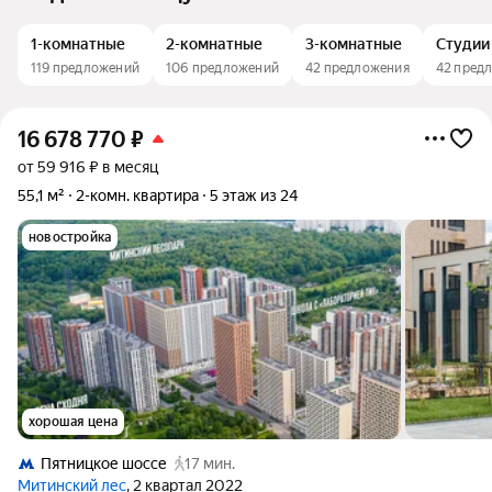
1-комнатные
2-комнатные
3-комнатные
Студии
119 предложений
106 предложений
42 предложения
42 пред
16 678 770
₽
от 59 916 ₽ в месяц
55,1 м²
2-комн. квартира
5 этаж из 24
новостройка
хорошая цена
Пятницкое шоссе
17 мин.
Митинский лес
, 2 квартал 2022