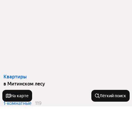
Квартиры
в Митинском лесу
Студии
42
На карте
Лёгкий поиск
1-комнатные
119
2-комнатные
104
3-комнатные
42