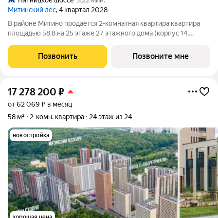
Пятницкое шоссе
22 мин.
Митинский лес
, 4 квартал 2028
В районе Митино продаётся 2-комнатная квартира квартира
площадью 58.8 на 25 этаже 27 этажного дома (корпус 14,
секция 1) в проекте ПИК «Митинский лес». Удобное
расположение 20 минут пешком до станции метро
Позвонить
Позвоните мне
«Пятницкое шоссе». 8 минут на автомобиле до
17 278 200
₽
от 62 069 ₽ в месяц
58 м²
2-комн. квартира
24 этаж из 24
новостройка
хорошая цена