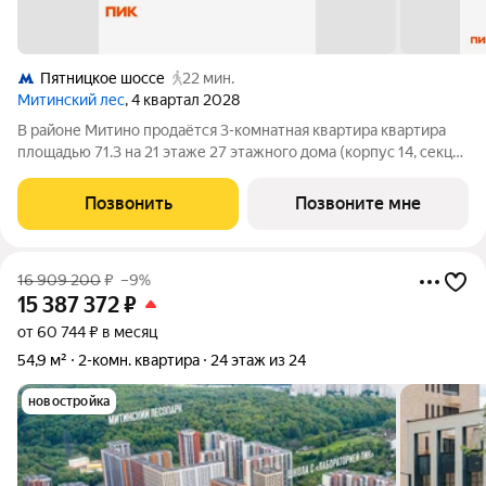
Пятницкое шоссе
22 мин.
Митинский лес
, 4 квартал 2028
В районе Митино продаётся 3-комнатная квартира квартира
площадью 71.3 на 21 этаже 27 этажного дома (корпус 14, секция
4) в проекте ПИК «Митинский лес». Удобное расположение 20
минут пешком до станции метро «Пятницкое шоссе». 8 минут
Позвонить
Позвоните мне
на автомобиле до
16 909 200
₽
–9%
15 387 372
₽
от 60 744 ₽ в месяц
54,9 м²
2-комн. квартира
24 этаж из 24
новостройка