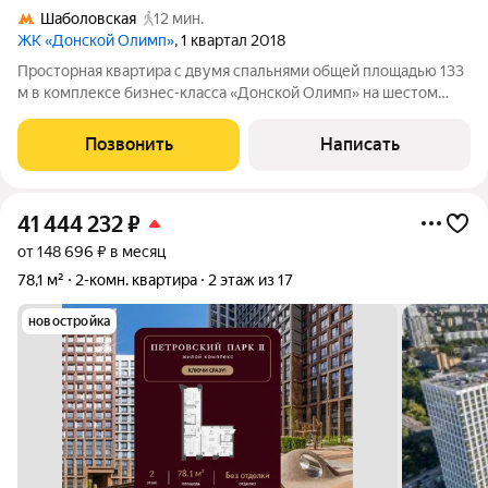
Шаболовская
12 мин.
ЖК «Донской Олимп»
, 1 квартал 2018
Просторная квартира с двумя спальнями общей площадью 133
м в комплексе бизнес-класса «Донской Олимп» на шестом
этаже. Выполнена авторская отделка в классическом стиле.
Интерьеры украшают пилястры, венчающие карнизы, лепные
Позвонить
Написать
детали и дизайнерские
41 444 232
₽
от 148 696 ₽ в месяц
78,1 м²
2-комн. квартира
2 этаж из 17
новостройка