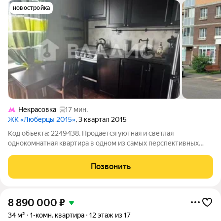
новостройка
Некрасовка
17 мин.
ЖК «Люберцы 2015»
, 3 квартал 2015
Код объекта: 2249438. Продаётся уютная и светлая
однокомнатная квартира в одном из самых перспективных
районов Люберец ЖК «Самолёт»! Квартира расположена на 12
этаже 17-этажного монолитного дома, построенного в 2015
Позвонить
году. Здесь вас порадует
8 890 000
₽
34 м²
1-комн. квартира
12 этаж из 17