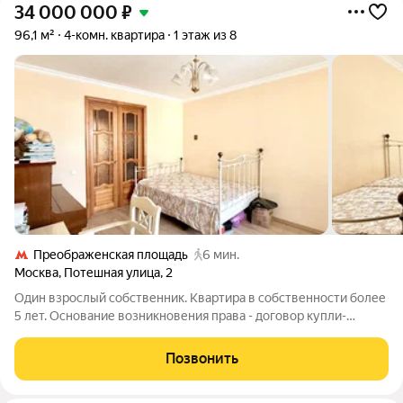
34 000 000
₽
96,1 м²
4-комн. квартира
1 этаж из 8
Преображенская площадь
6 мин.
Москва
,
Потешная улица
,
2
Один взрослый собственник. Квартира в собственности более
5 лет. Основание возникновения права - договор купли-
продажи. Полная стоимость в договоре. Все документы
подготовлены к сделке. Без долгов. Без обременений.
Позвонить
Альтернатива на другой район.