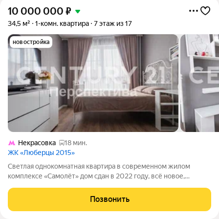
10 000 000
₽
34,5 м²
1-комн. квартира
7 этаж из 17
новостройка
Некрасовка
18 мин.
ЖК «Люберцы 2015»
Светлая однокомнатная квартира в современном жилом
комплексе «Самолёт» дом сдан в 2022 году, всё новое,
никакой «уставшей» вторички. Что Вы получаете: Просторная
кухня 12,4 м редкость для однушек. Полноценная обеденная
Позвонить
зона, а не «уголок у плиты».