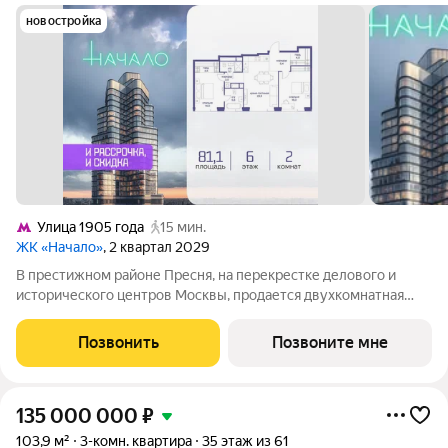
новостройка
Улица 1905 года
15 мин.
ЖК «Начало»
, 2 квартал 2029
В престижном районе Пресня, на перекрестке делового и
исторического центров Москвы, продается двухкомнатная
квартира площадью 81.10 кв. м без отделки. Квартира
находится на 6 этаже 24-этажного дома, в новом элитном
Позвонить
Позвоните мне
жилом комплексе «Начало» от
135 000 000
₽
103,9 м²
3-комн. квартира
35 этаж из 61