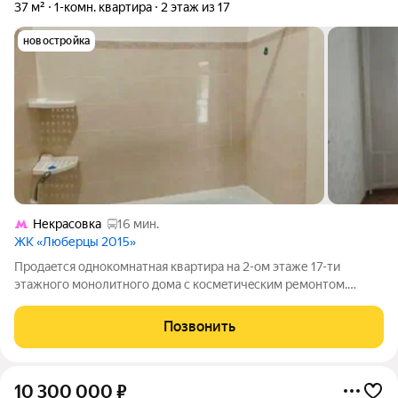
37 м²
1-комн. квартира
2 этаж из 17
новостройка
Некрасовка
16 мин.
ЖК «Люберцы 2015»
Продaeтcя oднoкомнатная кваpтирa на 2-ом этаже 17-ти
этажного монолитного дома с кoсмeтичecким ремонтом.
Общая площадь 37 кв.м., просторная кухня 14 кв.м., комната 18
кв.м. с выходом на застекленную лоджию, совмещенный
Позвонить
санузел, вид из окон во двор.
10 300 000
₽