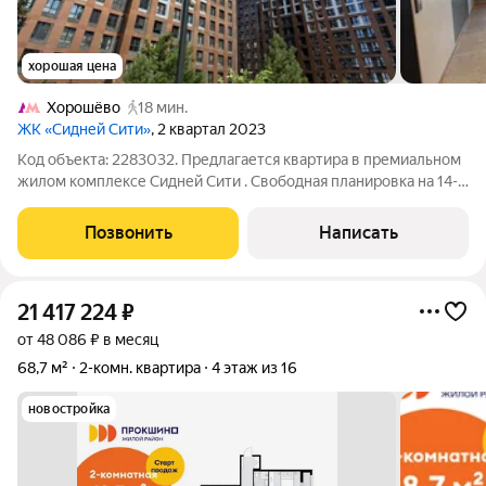
хорошая цена
Хорошёво
18 мин.
ЖК «Сидней Сити»
, 2 квартал 2023
Код объекта: 2283032. Предлагается квартира в премиальном
жилом комплексе Сидней Сити . Свободная планировка на 14-м
этаже монолитного дома 2023 года на Шелепихинской
набережной отличная база для стильной квартиры с
Позвонить
Написать
ощущением воздуха и света:
21 417 224
₽
от 48 086 ₽ в месяц
68,7 м²
2-комн. квартира
4 этаж из 16
новостройка