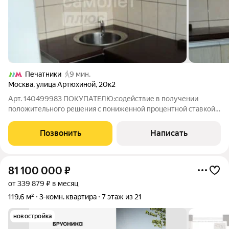
Печатники
9 мин.
Москва
,
улица Артюхиной
,
20к2
Арт. 140499983 ПОКУПАТЕЛЮ:содействие в получении
положительного решения с пониженной процентной ставкой
по ипотеке от 12,25 (консультация бесплатно); полное
юридическое сопровождение сделки под ключ ; безопасные
Позвонить
Написать
расчёты, юридическая и финансовая
81 100 000
₽
от 339 879 ₽ в месяц
119,6 м²
3-комн. квартира
7 этаж из 21
новостройка