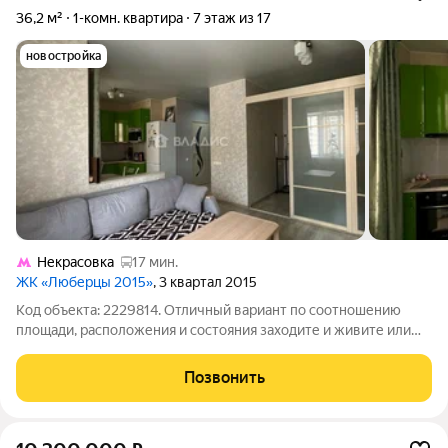
36,2 м²
1-комн. квартира
7 этаж из 17
новостройка
Некрасовка
17 мин.
ЖК «Люберцы 2015»
, 3 квартал 2015
Код объекта: 2229814. Отличный вариант по соотношению
площади, расположения и состояния заходите и живите или
ставьте на сдачу. Яркая и прагматичная однушка в ЖК
«Самолёт» Состояние и ремонт Косметический ремонт чистая,
Позвонить
ухоженная квартира, где