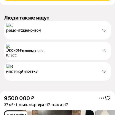
Люди также ищут
С ремонтом
15
Эконом класс
15
В ипотеку
15
9 500 000
₽
37 м²
1-комн. квартира
17 этаж из 17
новостройка