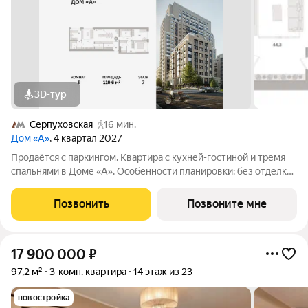
3D-тур
Серпуховская
16 мин.
Дом «А»
, 4 квартал 2027
Продаётся с паркингом. Квартира с кухней-гостиной и тремя
спальнями в Доме «А». Особенности планировки: без отделки,
вид во двор, гардеробная, мастер-спальня, окна на две
стороны, постирочная, разнесённые спальни. Срок сдачи IV кв.
Позвонить
Позвоните мне
2027 Дом А -
17 900 000
₽
97,2 м²
3-комн. квартира
14 этаж из 23
новостройка