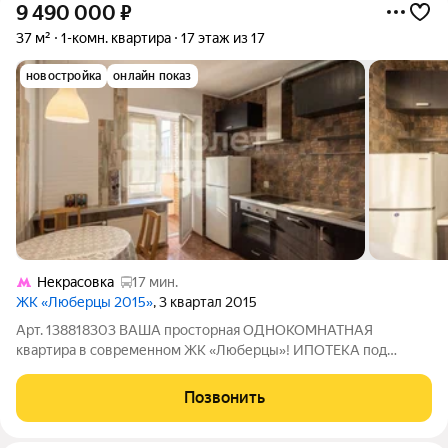
9 490 000
₽
37 м²
1-комн. квартира
17 этаж из 17
новостройка
онлайн показ
Некрасовка
17 мин.
ЖК «Люберцы 2015»
, 3 квартал 2015
Арт. 138818303 ВАША просторная ОДНОКОМНАТНАЯ
квартира в современном ЖК «Люберцы»! ИПОТЕКА под
12,25% ГОДОВЫХ от ЛИДЕРА рынка недвижимости. Квартира:
Светлая и уютная: полноценная 1-комнатная квартира в
Позвонить
надежном монолитно-кирпичном доме. Площадь 37