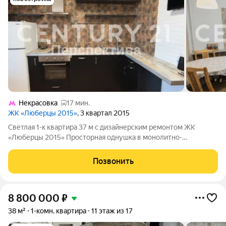
Некрасовка
17 мин.
ЖК «Люберцы 2015»
, 3 квартал 2015
Светлая 1-к квартира 37 м с дизайнерским ремонтом ЖК
«Люберцы 2015» Просторная однушка в монолитно-
кирпичном доме 2015 года постройки. Продуманная
планировка: кухня 10 м, жилая комната 19,5 м, высокие потолки
Позвонить
2,8 м воздуха много. Что внутри:
8 800 000
₽
38 м²
1-комн. квартира
11 этаж из 17