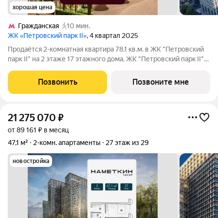
хорошая цена
Гражданская
10 мин.
ЖК «Петровский парк II»
, 4 квартал 2025
Продаётся 2-комнатная квартира 78.1 кв.м. в ЖК "Петровский
парк II" на 2 этаже 17 этажного дома. ЖК "Петровский парк II"
жилой комплекс в Савёловском районе, где город ощущается
иначе. Здесь история и масштаб Москвы не давят, а задают фон
Позвонить
Позвоните мне
для
21 275 070
₽
от 89 161 ₽ в месяц
47,1 м²
2-комн. апартаменты
27 этаж из 29
новостройка