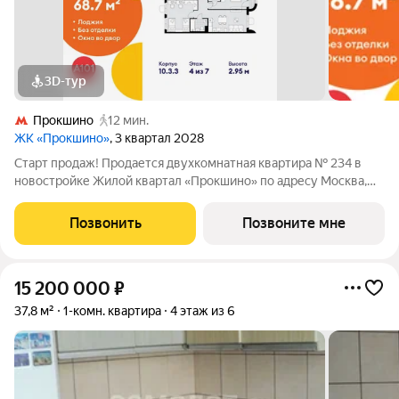
3D-тур
Прокшино
12 мин.
ЖК «Прокшино»
, 3 квартал 2028
Старт продаж! Продается двухкомнатная квартира № 234 в
новостройке Жилой квартал «Прокшино» по адресу Москва,
ТиНАО, Новомосковский АО, Сосенское С/П, Москва,
Новомосковский административный округ, район Коммунарка,
Позвонить
Позвоните мне
ЖК Прокшино, 7.1.3. Общая площадь
15 200 000
₽
37,8 м²
1-комн. квартира
4 этаж из 6