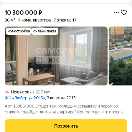
10 300 000
₽
36 м²
1-комн. квартира
7 этаж из 17
новостройка
онлайн показ
Некрасовка
17 мин.
ЖК «Люберцы 2015»
, 3 квартал 2015
Арт. 138831306 Студентам, молодым семьям или парам со
стажем подойдёт ли такая квартира? Конечно да! Интересная
перепланировка от предыдущего собственника с инженерным
образованием. Однокомнатная квартира превращена в
Позвонить
евродвукомнатную. Ремонт