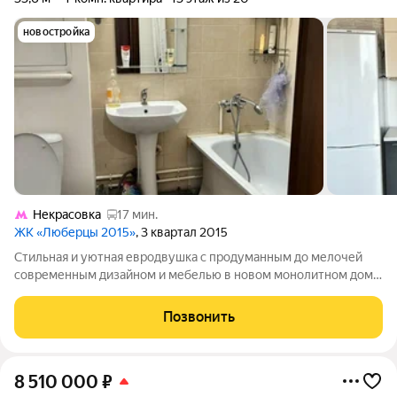
новостройка
Некрасовка
17 мин.
ЖК «Люберцы 2015»
, 3 квартал 2015
Стильная и уютная евродвушка с продуманным до мелочей
современным дизайном и мебелью в новом монолитном доме
в ЖК Самолёт. Уютная жилая комната 10 кв. м. Просторная
кухня- гостиная 14,5 кв. м. с встроенным кухонным
Позвонить
гарнитуром,обеденной зоной и
8 510 000
₽