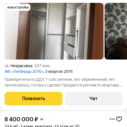
новостройка
Некрасовка
17 мин.
ЖК «Люберцы 2015»
, 3 квартал 2015
Приобретена по ДДУ, 1 собственник, нет обременений, нет
прописанных, готова к сделке! Продается уютная 1к квартира в
современном ЖК "Самолёт" в Люберцах. Общая площадь
составляет 34 кв. м, из них 11 кв. м жилой площади и 9 кв. м
Позвонить
Чат
отведено под кухню.
8 400 000
₽
33,6 м²
1-комн. квартира
13 этаж из 20