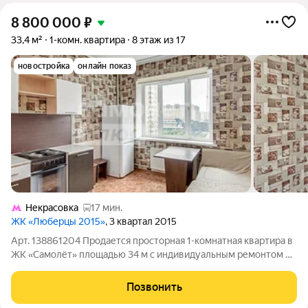
8 800 000
₽
33,4 м²
1-комн. квартира
8 этаж из 17
новостройка
онлайн показ
Некрасовка
17 мин.
ЖК «Люберцы 2015»
, 3 квартал 2015
Арт. 138861204 Продается просторная 1-комнатная квартира в
ЖК «Самолёт» площадью 34 м с индивидуальным ремонтом на
8 этаже 17-этаж. монолитного дома 2015 года постройки.
Жилая площадь 16 м, КУХНЯ - ГОСТИННАЯ 11.46 м- идеальное
Позвонить
место для семейных