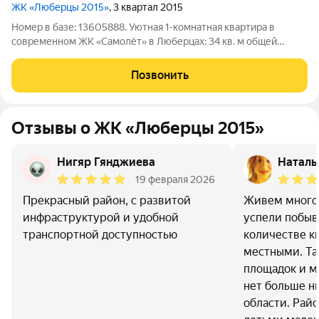
ЖК «Люберцы 2015»
, 3 квартал 2015
Номер в базе: 13605888. Уютная 1-комнатная квартира в
современном ЖК «Самолёт» в Люберцах: 34 кв. м общей
площади, из которых 11 кв. м жилая комната, а просторная
кухня занимает 9 кв. м. Квартира расположена на 9 этаже 20-
Позвонить
этажного монолитного дома
Отзывы о ЖК «Люберцы 2015»
Нигяр Гянджиева
Наталь
19 февраля 2026
Прекрасный район, с развитой
Живем много 
инфраструктурой и удобной
успели побыв
транспортной доступностью
количестве к
местными. Та
площадок и м
нет больше ни
области. Райо