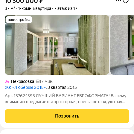
10 300 000
₽
37 м²
1-комн. квартира
7 этаж из 17
новостройка
Некрасовка
17 мин.
ЖК «Люберцы 2015»
, 3 квартал 2015
Арт. 137624593 ЛУЧШИЙ ВАРИАНТ ЕВРОФОРМАТА! Вашему
вниманию предлагается просторная, очень светлая, уютная
видовая квартира с современным евроремонтом на
комфортном 7-м этаже 17-этажного дома в ЖК «Самолет».
Позвонить
УДАЧНАЯ ПЛАНИРОВКА - ПРОСТОРНАЯ