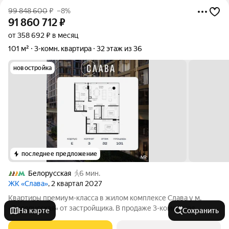
99 848 600
₽
–8%
91 860 712
₽
от 358 692 ₽ в месяц
101 м²
3-комн. квартира
32 этаж из 36
новостройка
последнее предложение
Белорусская
6 мин.
ЖК «Слава»
, 2 квартал 2027
Квартиры премиум-класса в жилом комплексе Слава у м.
«Белорусская» от застройщика. В продаже 3-комнатная
На карте
Сохранить
квартира площадью 101 м на 32-м этаже 39 этажного дома.
Новый современный жилой комплекс премиум-класса Слава