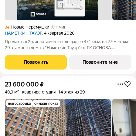
Новые Черёмушки
11 мин.
НАМЕТКИН ТАУЭР
, 4 квартал 2026
Продаются 2-к апартаменты площадью 47.1 кв.м. на 27-м этаже
29 этажного дома в "Наметкин Тауэр" от ГК ОСНОВА.
Наметкин Тауэр - комплекс бизнес-класса с премиальным
обслуживанием, располагается в районе Черёмушки на Юго-
Позвонить
Позвоните мне
Западе Москвы. Архитектура от
23 600 000
₽
40,9 м²
квартира-студия
14 этаж из 29
новостройка
онлайн показ