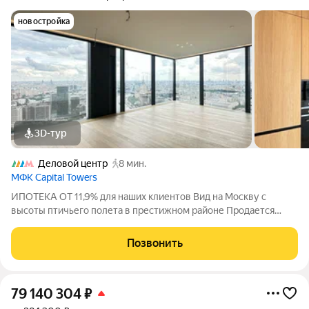
новостройка
3D-тур
Деловой центр
8 мин.
МФК Capital Towers
ИПОТЕКА ОТ 11,9% для наших клиентов Вид на Москву с
высоты птичьего полета в престижном районе Продается
видовая трехкомнатная квартира в башне Capital Towers на
Краснопресненской набережной. Общая площадь 103,9
Позвонить
квадратных метра, 35 этаж из 61. О
79 140 304
₽