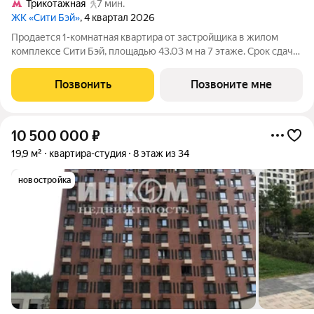
Трикотажная
7 мин.
ЖК «Сити Бэй»
, 4 квартал 2026
Продается 1-комнатная квартира от застройщика в жилом
комплексе Сити Бэй, площадью 43.03 м на 7 этаже. Срок сдачи
3 квартал 2025 года. Концепция жилого комплекса Сити Бэй -
настоящий город в городе с отлично развитой
Позвонить
Позвоните мне
инфраструктурой и собственной
10 500 000
₽
19,9 м²
квартира-студия
8 этаж из 34
новостройка