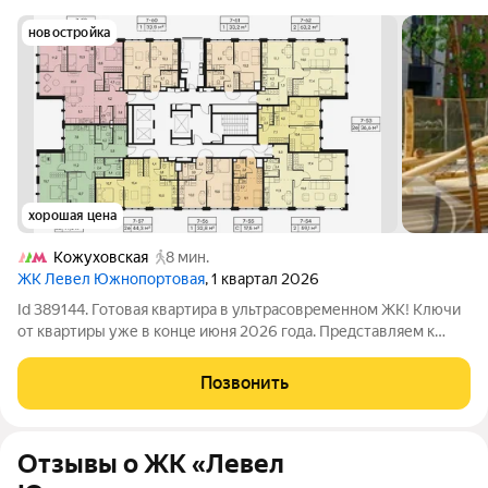
новостройка
хорошая цена
Кожуховская
8 мин.
ЖК Левел Южнопортовая
, 1 квартал 2026
Id 389144. Готовая квартира в ультрасовременном ЖК! Ключи
от квартиры уже в конце июня 2026 года. Представляем к
продаже светлую и просторную двухкомнатную квартиру
площадью 63,2 кв.м. в уже построенном корпусе жилого
Позвонить
комплекса Level Южнопортовая от
Отзывы о ЖК «Левел