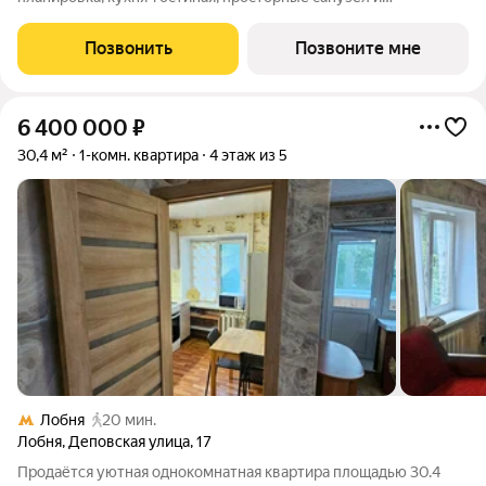
гардеробная. Квартира расположена на 20-м этаже 24-
этажного дома. Условия покупки: - Семейная ипотека от 3,5%
Позвонить
Позвоните мне
на весь срок; - Ипотека 0,11% на
6 400 000
₽
30,4 м²
1-комн. квартира
4 этаж из 5
Лобня
20 мин.
Лобня
,
Деповская улица
,
17
Продаётся уютная однокомнатная квартира площадью 30.4