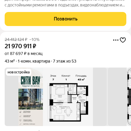
с достойными ремонтами в подъездах, видеонаблюдением и
шлагбаумами на въезде, детская и спортивная площадки с
мягкими покрытиями. Квартира с шикарными видами на запад -
Позвонить
панорама горизонт
24 412 124
₽
–10%
21 970 911
₽
от 87 697 ₽ в месяц
43 м²
1-комн. квартира
7 этаж из 53
новостройка