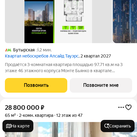
Бутырская
2 мин.
Квартал небоскребов Апсайд Тауэрс
, 2 квартал 2027
Продаётся 3-комнатная квартира площадью 97.71 кв.м на 3
этаже 46 этажного корпуса Монте Бьянко в квартале
небоскребов «Апсайд Тауэрс». В квартире предчистовая
отделка,с видом на Бизнес-парк Останкино, прогулочный
Позвонить
Позвоните мне
бульвар, детский сад, школу,
28 800 000
₽
65 м²
2-комн. квартира
12 этаж из 47
На карте
Сохранить
новостройка