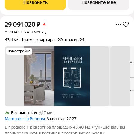
и Белой площади, - 20 мин. до аэропорта «Шереметьево» или
Позвонить
Позвоните мне
«Москва-Сити», - 4 парка
29 091 020
₽
от 104 505 ₽ в месяц
43,4 м²
1-комн. квартира
20 этаж из 24
новостройка
Беломорская
17 мин.
Мангазея на Речном
, 3 квартал 2027
В продаже 1-к квартира площадью 43.40 м2. Функциональная
планировка, кухня-гостиная, просторные санузел и