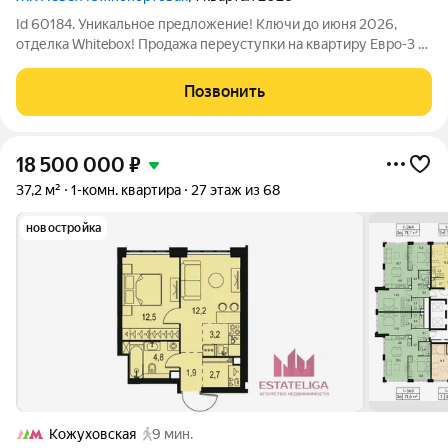
Id 60184. Уникальное предложение! Ключи до июня 2026,
отделка Whitebox! Продажа переуступки на квартиру Евро-3 в
ЖК Level Южнопортовый. Представляем уникальную
возможность приобрести квартиру в престижном ЖК Level
Позвонить
Южнопортовый по переуступке права
18 500 000
₽
37,2 м²
1-комн. квартира
27 этаж из 68
новостройка
Кожуховская
9 мин.