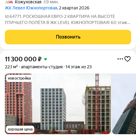
Кожуховская
9 мин.
ЖК Левел Южнопортовая
, 2 квартал 2026
Id 64771. РОСКОШНАЯ ЕВРО-2 КВАРТИРА НА ВЫСОТЕ
ПТИЧЬЕГО ПОЛЁТА В ЖК LEVEL ЮЖНОПОРТОВАЯ! 60 этаж
из 69 потрясающие видовые характеристики! Корпус 1, ввод в
эксплуатацию 2 квартал 2026 года (ключи уже совсем скоро!)
Позвонить
ПАРАМЕТРЫ КВАРТИРЫ: Транспортная
11 300 000
₽
22,1 м²
апартаменты-студия
14 этаж из 23
новостройка
хорошая цена