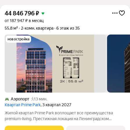
44 846 796
₽
от 187 947 ₽ в месяц
55,8 м²
2-комн. квартира
6 этаж из 35
новостройка
Аэропорт
13 мин.
Квартал Prime Park
, 3 квартал 2027
Жилой квартал Prime Park воплощает все преимущества
premium-living. Престижная локация на Ленинградском
проспекте, 37: - 5 мин. от Тверской улицы, Патриарших прудов