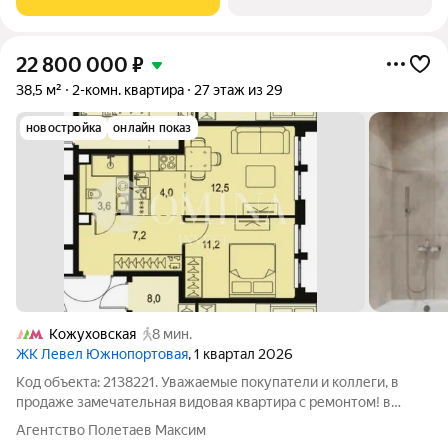
22 800 000
₽
38,5 м²
2-комн. квартира
27 этаж из 29
новостройка
онлайн показ
Кожуховская
8 мин.
ЖК Левел Южнопортовая
, 1 квартал 2026
Код объекта: 2138221. Уважаемые покупатели и коллеги, в
продаже замечательная видовая квартира с ремонтом! в
отделке Classic! на 27 этаже 7 корпуса. На фото представлен
Агентство Полетаев Максим
вариант отделки. Получение ключей до 31 июля 2026 года по