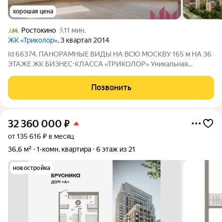
хорошая цена
Ростокино
11 мин.
ЖК «Триколор»
, 3 квартал 2014
Id 66374. ПАНОРАМНЫЕ ВИДЫ НА ВСЮ МОСКВУ 165 м НА 36
ЭТАЖЕ ЖК БИЗНЕС-КЛАССА «ТРИКОЛОР» Уникальная
квартира со свободной планировкой площадью 165 м в одном
из лучших корпусов жилого комплекса бизнес-класса
Позвонить
«Триколор». Расположена на 36-м этаже
32 360 000
₽
от 135 616 ₽ в месяц
36,6 м²
1-комн. квартира
6 этаж из 21
новостройка