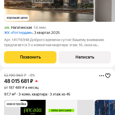
хорошая цена
Нагатинская
6 мин.
ЖК «Роттердам»
, 3 квартал 2025
Арт. 141716948 Доброго времени суток! Вашему вниманию
предлагается 3-х комнатная квартира: этаж: 16, окна на
набережную и Москва-реку площадь: 70,3 кв.м. ремонт: white
box от застройщика изолированная планировка: мастер -
Позвонить
Написать
спальня для родителей с
52 190 960
₽
–8%
48 015 681
₽
от 187 489 ₽ в месяц
97,7 м²
3-комн. квартира
3 этаж из 45
новостройка