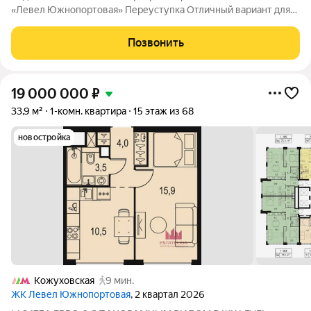
«Левел Южнопортовая» Переуступка Отличный вариант для
инвестиции или для жизни. ЖК расположен в перспективной и
активно развивающейся локации, рядом Остров мечты, начата
Позвонить
реализация благоустройства
19 000 000
₽
33,9 м²
1-комн. квартира
15 этаж из 68
новостройка
Кожуховская
9 мин.
ЖК Левел Южнопортовая
, 2 квартал 2026