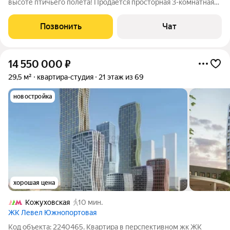
высоте птичьего полета! Продается просторная 3-комнатная
квартира евроформата на 67 этаже 69-этажного здания
(Корпус 3) в современном ЖК бизнес-класса Level
Позвонить
Чат
Южнопортовая. Этот лот настоящая
14 550 000
₽
29,5 м²
квартира-студия
21 этаж из 69
новостройка
хорошая цена
Кожуховская
10 мин.
ЖК Левел Южнопортовая
Код объекта: 2240465. Квартира в перспективном жк ЖК