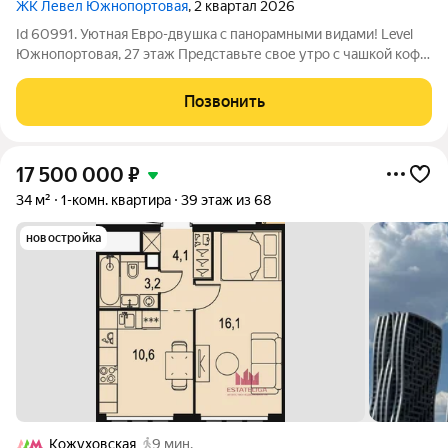
ЖК Левел Южнопортовая
, 2 квартал 2026
Id 60991. Уютная Евро-двушка с панорамными видами! Level
Южнопортовая, 27 этаж Представьте свое утро с чашкой кофе
на высоте 27 этажа с видом на город и Москву-реку. Это
возможно в моей новой квартире в ЖК Level Южнопортовая! В
Позвонить
продаже просторная
17 500 000
₽
34 м²
1-комн. квартира
39 этаж из 68
новостройка
Кожуховская
9 мин.