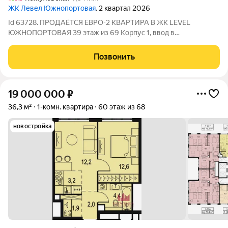
ЖК Левел Южнопортовая
, 2 квартал 2026
Id 63728. ПРОДАЁТСЯ ЕВРО-2 КВАРТИРА В ЖК LEVEL
ЮЖНОПОРТОВАЯ 39 этаж из 69 Корпус 1, ввод в
эксплуатацию 2 квартал 2026 год ПАРАМЕТРЫ КВАРТИРЫ:
Станция метро «Кожуховская» 10 минут пешком, «Угрешская»
Позвонить
20 минут, «Дубровка» 23 минуты Площадь: 34 м
19 000 000
₽
36,3 м²
1-комн. квартира
60 этаж из 68
новостройка