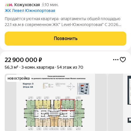
Кожуховская
10 мин.
ЖК Левел Южнопортовая
Продаётся уютная квартира -апартаменты обшей площадью
22.1 кв.м в современном ЖК" Level-Южнопортовая" С 2026
года в апартаментах официально разрешена регистрация
(Постановление 4-П от 3 февраля 2026г. Конституционного
Позвонить
суда России), вы сможете
22 900 000
₽
56,3 м²
3-комн. квартира
54 этаж из 70
новостройка