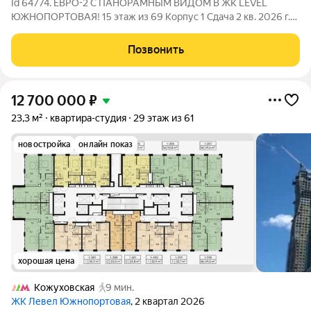
Id 64774. ЕВРО-2 С ПАНОРАМНЫМ ВИДОМ В ЖК LEVEL
ЮЖНОПОРТОВАЯ! 15 этаж из 69 Корпус 1 Сдача 2 кв. 2026 г.
(Ключи скоро!) ПАРАМЕТРЫ КВАРТИРЫ: Метро:
«Кожуховская» 10 мин. пешком, «Угрешская» 20 мин.,
Позвонить
«Дубровка» 23 мин. Площадь: Общая 33,9 м
12 700 000
₽
23,3 м²
квартира-студия
29 этаж из 61
новостройка
онлайн показ
хорошая цена
Кожуховская
9 мин.
ЖК Левел Южнопортовая
, 2 квартал 2026