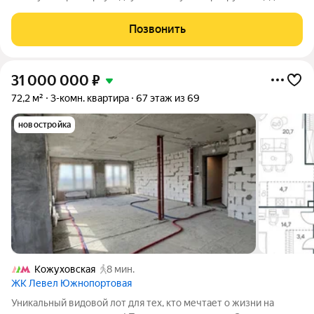
63,2 кв.м. в уже построенном корпусе жилого комплекса Level
Южнопортовая от надежного застройщика Level Group. Объект
Позвонить
расположен на 6 этаже
31 000 000
₽
72,2 м²
3-комн. квартира
67 этаж из 69
новостройка
Кожуховская
8 мин.
ЖК Левел Южнопортовая
Уникальный видовой лот для тех, кто мечтает о жизни на