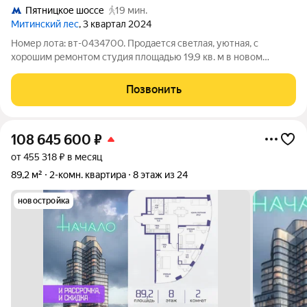
Пятницкое шоссе
19 мин.
Митинский лес
, 3 квартал 2024
Номер лота: вт-0434700. Продается светлая, уютная, с
хорошим ремонтом студия площадью 19,9 кв. м в новом
монолитном доме по адресу Москва, ул. Муравская, д. 38Б,
корпус 4, на 8 этаже 34-этажного дома. Дом входит в
Позвонить
масштабный жилой комплекс
108 645 600
₽
от 455 318 ₽ в месяц
89,2 м²
2-комн. квартира
8 этаж из 24
новостройка