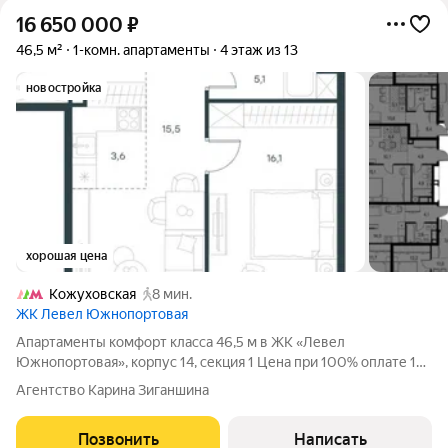
16 650 000
₽
46,5 м²
1-комн. апартаменты
4 этаж из 13
новостройка
хорошая цена
Кожуховская
8 мин.
ЖК Левел Южнопортовая
Апартаменты комфорт класса 46,5 м в ЖК «Левел
Южнопортовая», корпус 14, секция 1 Цена при 100% оплате 16
644 231 руб. (357 940 /м), базовая 25 606 509 руб. Большая
Агентство Карина Зиганшина
кухня 19,1 м, свободная планировка («без стен»), панорамные
окна, этаж 4 из 13.
Позвонить
Написать