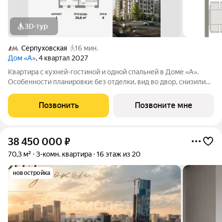
3D-тур
Серпуховская
16 мин.
Дом «А»
, 4 квартал 2027
Квартира с кухней-гостиной и одной спальней в Доме «А».
Особенности планировки: без отделки, вид во двор, снизили
цены до 31.08. Срок сдачи IV кв. 2027 Дом А - проект от
застройщика Брусника располагается на границе с ЦАО, рядом
Позвонить
Позвоните мне
с метро Павелецкая. В
38 450 000
₽
70,3 м²
3-комн. квартира
16 этаж из 20
новостройка