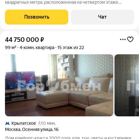
квадратных метра, расположенная на четвертом этаже
пятиэтажного кирпичного дома, построенного в 1967 году, по
адресу: город Лобня, микрорайон Депо, улица Деповская, дом
Позвонить
Чат
№17. Квартира имеет всё
44 750 000
₽
99 м²
4-комн. квартира
15 этаж из 22
Крылатское
10 мин.
Москва
,
Осенняя улица
,
16
Дом комфорт-класса 2000 года, ели, туи, цветы и кустарники,