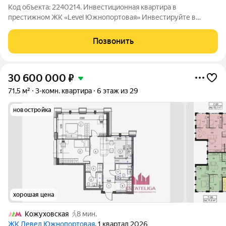
Код объекта: 2240214. Инвестиционная квартира в
престижном ЖК «Level Южнопортовая» Инвестируйте в
будущее! Уникальная возможность войти в перспективный
проект на выгодных условиях приобретите квартиру в
Позвонить
полностью распроданном корпусе ЖК «Level
30 600 000
₽
71,5 м²
3-комн. квартира
6 этаж из 29
новостройка
хорошая цена
Кожуховская
8 мин.
ЖК Левел Южнопортовая
, 1 квартал 2026