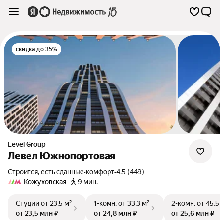
скидка до 35%
Level Group
Левел Южнопортовая
Строится, есть сданные
•
комфорт
•
4.5 (449)
Кожуховская
9 мин.
Студии
от 23,5 м²
1-комн.
от 33,3 м²
2-комн.
от 45,5
от 23,5 млн ₽
от 24,8 млн ₽
от 25,6 млн ₽