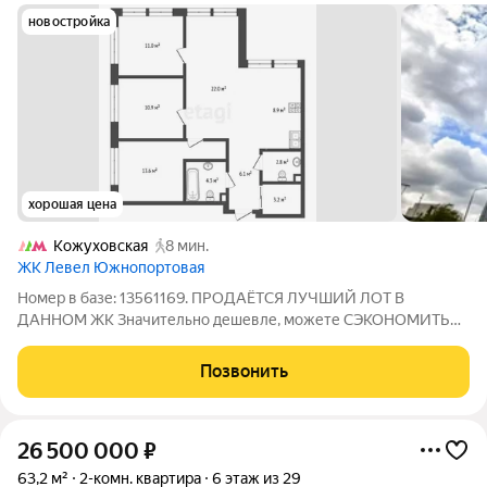
новостройка
хорошая цена
Кожуховская
8 мин.
ЖК Левел Южнопортовая
Номер в базе: 13561169. ПРОДАЁТСЯ ЛУЧШИЙ ЛОТ В
ДАННОМ ЖК Значительно дешевле, можете СЭКОНОМИТЬ
НЕ УПУСТИТЕ ОТЛИЧНУЮ ВОЗМОЖНОСТЬ Просторная
квартира 83,5 м в 4-м корпусе жилого комплекса Level
Позвонить
Южнопортовая вариант для тех, кто ищет баланс между
26 500 000
₽
63,2 м²
2-комн. квартира
6 этаж из 29