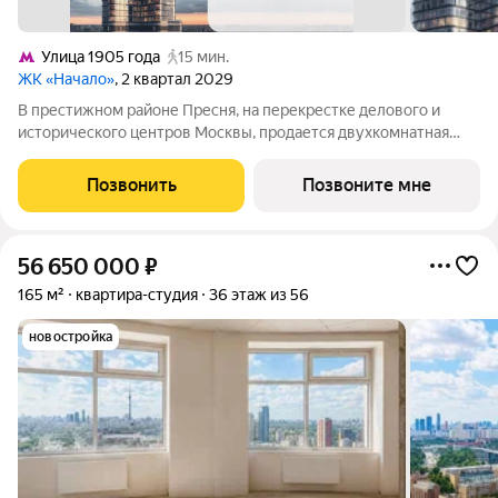
Улица 1905 года
15 мин.
ЖК «Начало»
, 2 квартал 2029
В престижном районе Пресня, на перекрестке делового и
исторического центров Москвы, продается двухкомнатная
квартира площадью 89.20 кв. м без отделки. Квартира
находится на 8 этаже 24-этажного дома, в новом элитном
Позвонить
Позвоните мне
жилом комплексе «Начало» от
56 650 000
₽
165 м²
квартира-студия
36 этаж из 56
новостройка