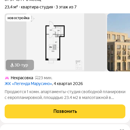
23,4 м²
квартира-студия
3 этаж из 7
новостройка
3D-тур
Некрасовка
23 мин.
ЖК «Легенда Марусино»
, 4 квартал 2026
Продаются 1 комн. апартаменты-студия свободной планировки
с европланировкой, площадью 23.4 м2 в малоэтажной в
монолитно-кирпичной новостройке в 12 мин. транспортом от
м. Некрасовка. Возможен вариант покупки с использованием
Позвонить
ипотечных средств, есть