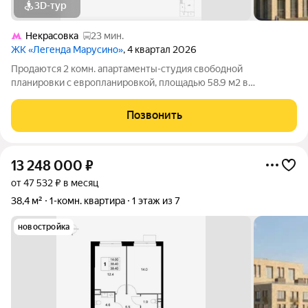
3D-тур
Некрасовка
23 мин.
ЖК «Легенда Марусино»
, 4 квартал 2026
Продаются 2 комн. апартаменты-студия свободной
планировки с европланировкой, площадью 58.9 м2 в
малоэтажной в монолитно-кирпичной новостройке в 12 мин.
транспортом от м. Некрасовка. Возможен вариант покупки с
Позвонить
использованием ипотечных средств, есть
13 248 000
₽
от 47 532 ₽ в месяц
38,4 м²
1-комн. квартира
1 этаж из 7
новостройка