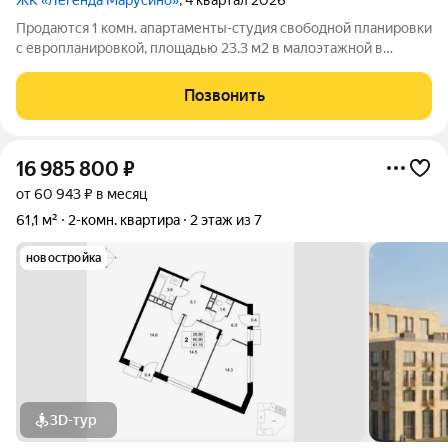
ЖК «Легенда Марусино»
, 4 квартал 2026
Продаются 1 комн. апартаменты-студия свободной планировки
с европланировкой, площадью 23.3 м2 в малоэтажной в
монолитно-кирпичной новостройке в 12 мин. транспортом от
м. Некрасовка. Возможен вариант покупки с использованием
Позвонить
ипотечных средств, есть
16 985 800
₽
от 60 943 ₽ в месяц
61,1 м²
2-комн. квартира
2 этаж из 7
новостройка
3D-тур