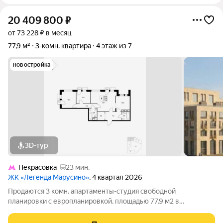
20 409 800
₽
от 73 228 ₽ в месяц
77,9 м²
3-комн. квартира
4 этаж из 7
новостройка
3D-тур
Некрасовка
23 мин.
ЖК «Легенда Марусино»
, 4 квартал 2026
Продаются 3 комн. апартаменты-студия свободной
планировки с европланировкой, площадью 77.9 м2 в
малоэтажной в монолитно-кирпичной новостройке в 12 мин.
транспортом от м. Некрасовка. Возможен вариант покупки с