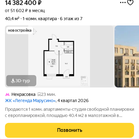
14 382 400
₽
от 51 602 ₽ в месяц
40,4 м²
1-комн. квартира
6 этаж из 7
новостройка
3D-тур
Некрасовка
23 мин.
ЖК «Легенда Марусино»
, 4 квартал 2026
Продаются 1 комн. апартаменты-студия свободной планировки
с европланировкой, площадью 40.4 м2 в малоэтажной в
монолитно-кирпичной новостройке в 12 мин. транспортом от
м. Некрасовка. Возможен вариант покупки с использованием
Позвонить
ипотечных средств, есть