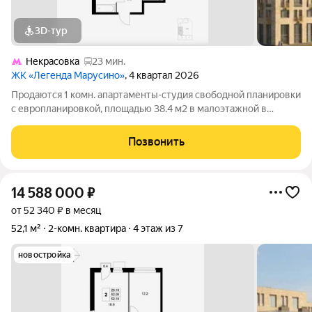
3D-тур
Некрасовка
23 мин.
ЖК «Легенда Марусино»
, 4 квартал 2026
Продаются 1 комн. апартаменты-студия свободной планировки
с европланировкой, площадью 38.4 м2 в малоэтажной в
монолитно-кирпичной новостройке в 12 мин. транспортом от
м. Некрасовка. Возможен вариант покупки с использованием
Позвонить
ипотечных средств, есть
14 588 000
₽
от 52 340 ₽ в месяц
52,1 м²
2-комн. квартира
4 этаж из 7
новостройка