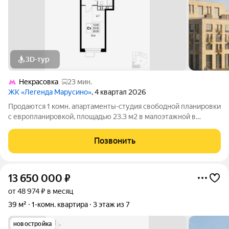
3D-тур
Некрасовка
23 мин.
ЖК «Легенда Марусино»
, 4 квартал 2026
Продаются 1 комн. апартаменты-студия свободной планировки
с европланировкой, площадью 23.3 м2 в малоэтажной в
монолитно-кирпичной новостройке в 12 мин. транспортом от
м. Некрасовка. Возможен вариант покупки с использованием
Позвонить
ипотечных средств, есть
13 650 000
₽
от 48 974 ₽ в месяц
39 м²
1-комн. квартира
3 этаж из 7
новостройка