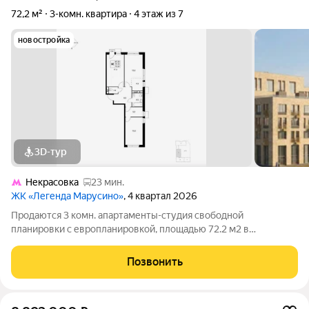
72,2 м²
3-комн. квартира
4 этаж из 7
новостройка
3D-тур
Некрасовка
23 мин.
ЖК «Легенда Марусино»
, 4 квартал 2026
Продаются 3 комн. апартаменты-студия свободной
планировки с европланировкой, площадью 72.2 м2 в
малоэтажной в монолитно-кирпичной новостройке в 12 мин.
транспортом от м. Некрасовка. Возможен вариант покупки с
Позвонить
использованием ипотечных средств, есть