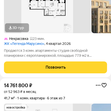
3D-тур
Некрасовка
23 мин.
ЖК «Легенда Марусино»
, 4 квартал 2026
Продаются 3 комн. апартаменты-студия свободной
планировки с европланировкой, площадью 77.9 м2 в
малоэтажной в монолитно-кирпичной новостройке в 12 мин.
транспортом от м. Некрасовка. Возможен вариант покупки с
Позвонить
использованием ипотечных средств, есть
14 761 800
₽
от 52 963 ₽ в месяц
41,7 м²
1-комн. квартира
6 этаж из 7
новостройка