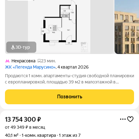
3D-тур
Некрасовка
23 мин.
ЖК «Легенда Марусино»
, 4 квартал 2026
Продаются 1 комн. апартаменты-студия свободной планировки
с европланировкой, площадью 39 м2 в малоэтажной в
монолитно-кирпичной новостройке в 12 мин. транспортом от
м. Некрасовка. Возможен вариант покупки с использованием
Позвонить
ипотечных средств, есть
13 754 300
₽
от 49 349 ₽ в месяц
40,1 м²
1-комн. квартира
1 этаж из 7