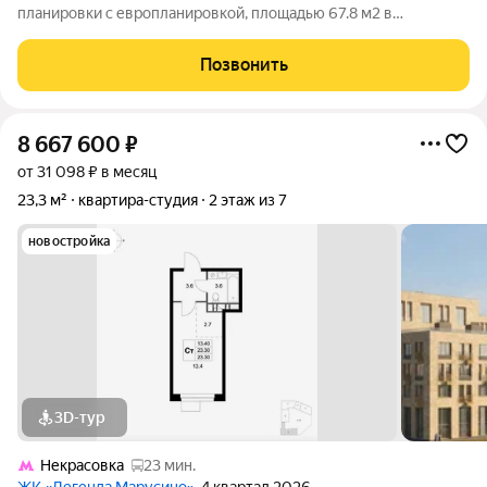
планировки с европланировкой, площадью 67.8 м2 в
малоэтажной в монолитно-кирпичной новостройке в 12 мин.
транспортом от м. Некрасовка. Возможен вариант покупки с
Позвонить
использованием ипотечных средств, есть
8 667 600
₽
от 31 098 ₽ в месяц
23,3 м²
квартира-студия
2 этаж из 7
новостройка
3D-тур
Некрасовка
23 мин.