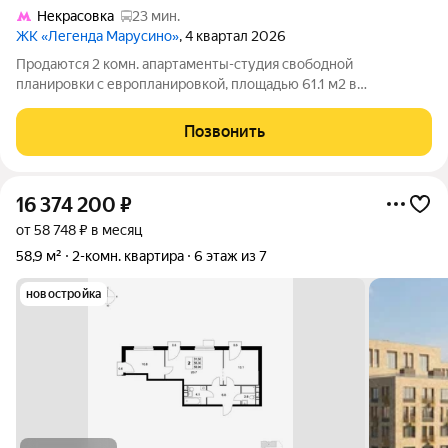
Некрасовка
23 мин.
ЖК «Легенда Марусино»
, 4 квартал 2026
Продаются 2 комн. апартаменты-студия свободной
планировки с европланировкой, площадью 61.1 м2 в
малоэтажной в монолитно-кирпичной новостройке в 12 мин.
транспортом от м. Некрасовка. Возможен вариант покупки с
Позвонить
использованием ипотечных средств, есть
16 374 200
₽
от 58 748 ₽ в месяц
58,9 м²
2-комн. квартира
6 этаж из 7
новостройка