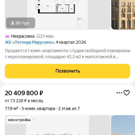
3D-тур
Некрасовка
23 мин.
ЖК «Легенда Марусино»
, 4 квартал 2026
Продаются 1 комн. апартаменты-студия свободной планировки
с европланировкой, площадью 42.3 м2 в малоэтажной в
монолитно-кирпичной новостройке в 12 мин. транспортом от
м. Некрасовка. Возможен вариант покупки с использованием
Позвонить
ипотечных средств, есть
20 409 800
₽
от 73 228 ₽ в месяц
77,9 м²
3-комн. квартира
2 этаж из 7
новостройка