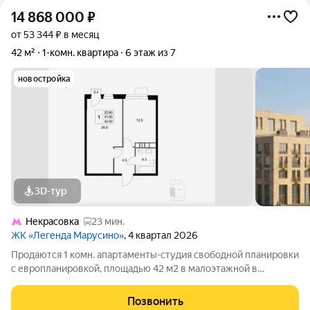
14 868 000
₽
от 53 344 ₽ в месяц
42 м²
1-комн. квартира
6 этаж из 7
новостройка
3D-тур
Некрасовка
23 мин.
ЖК «Легенда Марусино»
, 4 квартал 2026
Продаются 1 комн. апартаменты-студия свободной планировки
с европланировкой, площадью 42 м2 в малоэтажной в
монолитно-кирпичной новостройке в 12 мин. транспортом от
м. Некрасовка. Возможен вариант покупки с использованием
Позвонить