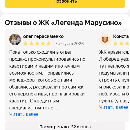
Позвонить
использованием ипотечных средств, есть
Отзывы о ЖК «Легенда Марусино»
олег герасименко
Конста
7 августа 2026
Пока только сходили в отдел
ЖК нравится.
продаж, проконсультировались по
Люберец уезж
квартирам и нашим ипотечным
тут неплохо ж
возможностям. Понравились
подумывали 
менеджеры, которые с нами
строить с нул
общались, рассказали про сам жк,
и рискованно.
его перспективы, про планировки
поблизости бу
квартир. С кредитным
гулять (у нас
Читать далее
специалистом тоже …
Читать далее
Посмотреть все 52 отзыва