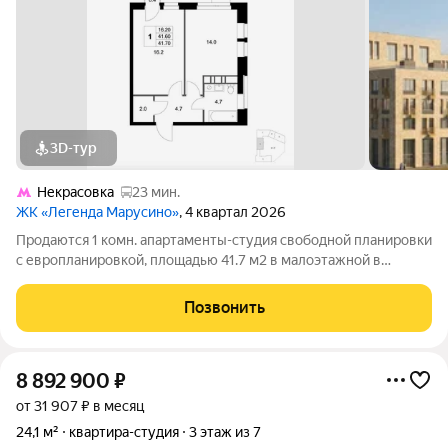
3D-тур
Некрасовка
23 мин.
ЖК «Легенда Марусино»
, 4 квартал 2026
Продаются 1 комн. апартаменты-студия свободной планировки
с европланировкой, площадью 41.7 м2 в малоэтажной в
монолитно-кирпичной новостройке в 12 мин. транспортом от
м. Некрасовка. Возможен вариант покупки с использованием
Позвонить
ипотечных средств, есть
8 892 900
₽
от 31 907 ₽ в месяц
24,1 м²
квартира-студия
3 этаж из 7