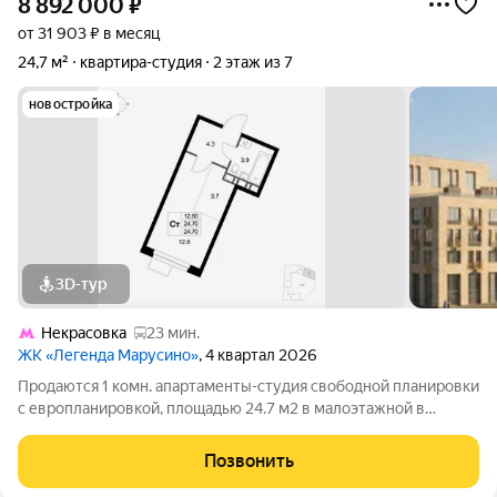
8 892 000
₽
от 31 903 ₽ в месяц
24,7 м²
квартира-студия
2 этаж из 7
новостройка
3D-тур
Некрасовка
23 мин.
ЖК «Легенда Марусино»
, 4 квартал 2026
Продаются 1 комн. апартаменты-студия свободной планировки
с европланировкой, площадью 24.7 м2 в малоэтажной в
монолитно-кирпичной новостройке в 12 мин. транспортом от
м. Некрасовка. Возможен вариант покупки с использованием
Позвонить
ипотечных средств, есть