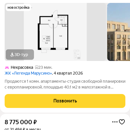
новостройка
3D-тур
Некрасовка
23 мин.
ЖК «Легенда Марусино»
, 4 квартал 2026
Продаются 1 комн. апартаменты-студия свободной планировки
с европланировкой, площадью 40.1 м2 в малоэтажной в
монолитно-кирпичной новостройке в 12 мин. транспортом от
м. Некрасовка. Возможен вариант покупки с использованием
Позвонить
ипотечных средств, есть
8 775 000
₽
от 31 484 ₽ в месяц