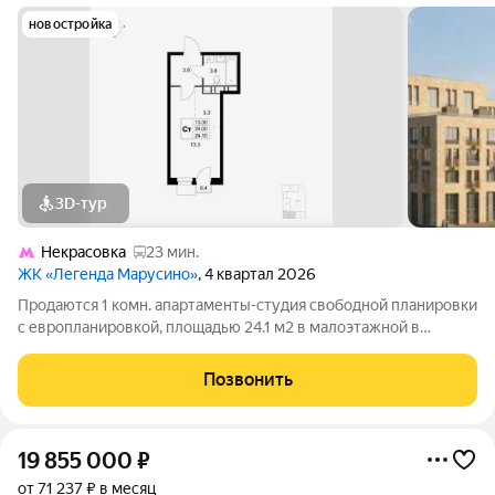
новостройка
3D-тур
Некрасовка
23 мин.
ЖК «Легенда Марусино»
, 4 квартал 2026
Продаются 1 комн. апартаменты-студия свободной планировки
с европланировкой, площадью 24.1 м2 в малоэтажной в
монолитно-кирпичной новостройке в 12 мин. транспортом от
м. Некрасовка. Возможен вариант покупки с использованием
Позвонить
ипотечных средств, есть
19 855 000
₽
от 71 237 ₽ в месяц