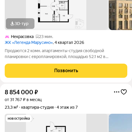
3D-тур
Некрасовка
23 мин.
ЖК «Легенда Марусино»
, 4 квартал 2026
Продаются 2 комн. апартаменты-студия свободной
планировки с европланировкой, площадью 52.1 м2 в
малоэтажной в монолитно-кирпичной новостройке в 12 мин.
транспортом от м. Некрасовка. Возможен вариант покупки с
Позвонить
использованием ипотечных средств, есть
8 854 000
₽
от 31 767 ₽ в месяц
23,3 м²
квартира-студия
4 этаж из 7
новостройка