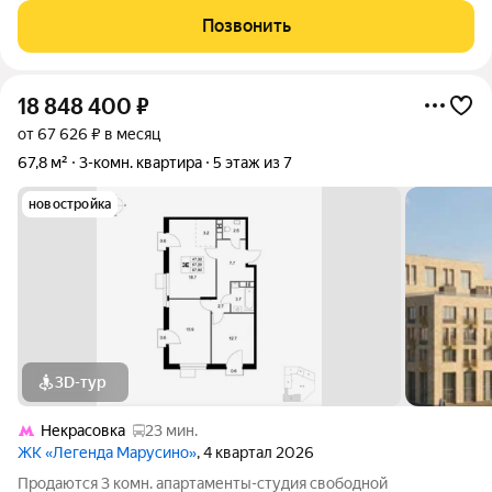
транспортом от м. Некрасовка. Возможен вариант покупки с
Позвонить
использованием ипотечных средств, есть
18 848 400
₽
от 67 626 ₽ в месяц
67,8 м²
3-комн. квартира
5 этаж из 7
новостройка
3D-тур
Некрасовка
23 мин.
ЖК «Легенда Марусино»
, 4 квартал 2026
Продаются 3 комн. апартаменты-студия свободной