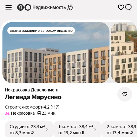
вознаграждение за рекомендацию
Некрасовка Девелопмент
Легенда Марусино
Строится
•
комфорт
•
4.2 (117)
Некрасовка
23 мин.
Студии
от 23,3 м²
1-комн.
от 38,4 м²
2-комн.
от 38,9
от 8,7 млн ₽
от 13,2 млн ₽
от 13,4 млн ₽