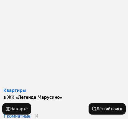
Квартиры
в ЖК «Легенда Марусино»
Студии
10
На карте
Лёгкий поиск
1-комнатные
14
2-комнатные
9