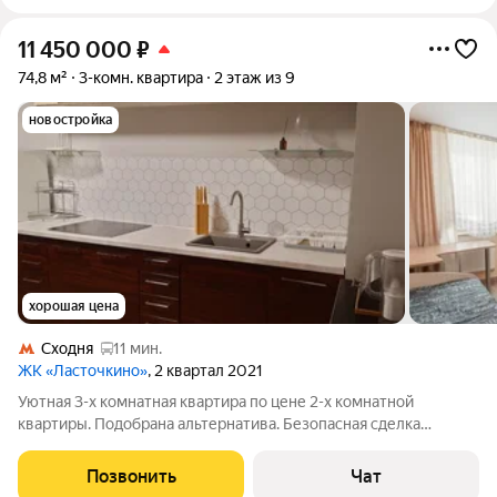
11 450 000
₽
74,8 м²
3-комн. квартира
2 этаж из 9
новостройка
хорошая цена
Сходня
11 мин.
ЖК «Ласточкино»
, 2 квартал 2021
Уютная 3-x комнатная квартира по цене 2-х комнатной
квартиры. Подобрана альтернатива. Безопасная сделка
гарантирована в сопровождении банка. Разрешение на
продажу от банка получено. Выход на сделку в максимально
Позвонить
Чат
короткий срок. Квартира с ремонтом и