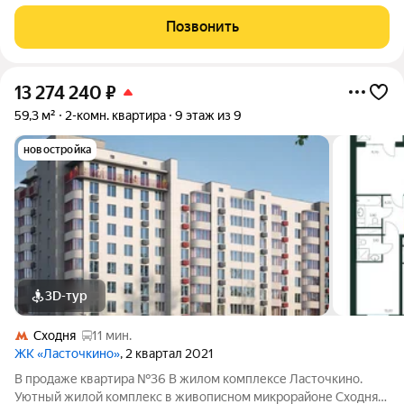
города Химки, расположенный на улице Первомайской.
Проект сочетает в себе гармонию природы и современные
Позвонить
городские удобства, создавая идеальное
13 274 240
₽
59,3 м²
2-комн. квартира
9 этаж из 9
новостройка
3D-тур
Сходня
11 мин.
ЖК «Ласточкино»
, 2 квартал 2021
В продаже квартира №36 В жилом комплексе Ласточкино.
Уютный жилой комплекс в живописном микрорайоне Сходня