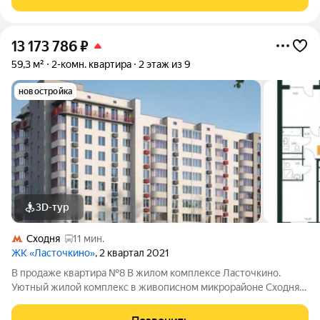
городские удобства, создавая идеальное
13 173 786
₽
59,3 м²
2-комн. квартира
2 этаж из 9
новостройка
3D-тур
Сходня
11 мин.
ЖК «Ласточкино»
, 2 квартал 2021
В продаже квартира №8 В жилом комплексе Ласточкино.
Уютный жилой комплекс в живописном микрорайоне Сходня
города Химки, расположенный на улице Первомайской.
Проект сочетает в себе гармонию природы и современные