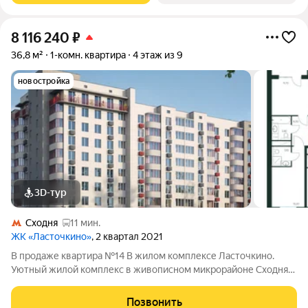
8 116 240
₽
36,8 м²
1-комн. квартира
4 этаж из 9
новостройка
3D-тур
Сходня
11 мин.
ЖК «Ласточкино»
, 2 квартал 2021
В продаже квартира №14 В жилом комплексе Ласточкино.
Уютный жилой комплекс в живописном микрорайоне Сходня
города Химки, расположенный на улице Первомайской.
Проект сочетает в себе гармонию природы и современные
Позвонить