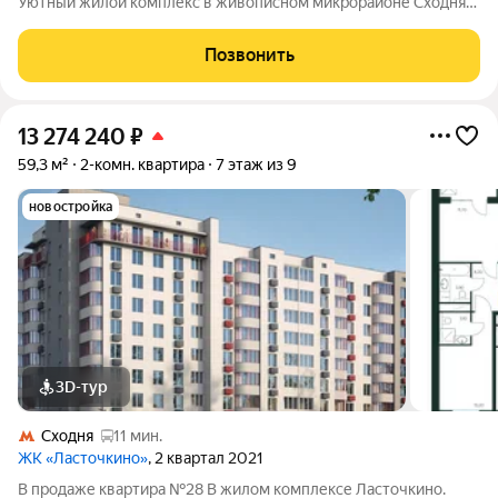
Уютный жилой комплекс в живописном микрорайоне Сходня
города Химки, расположенный на улице Первомайской.
Проект сочетает в себе гармонию природы и современные
Позвонить
городские удобства, создавая идеальное
13 274 240
₽
59,3 м²
2-комн. квартира
7 этаж из 9
новостройка
3D-тур
Сходня
11 мин.
ЖК «Ласточкино»
, 2 квартал 2021
В продаже квартира №28 В жилом комплексе Ласточкино.