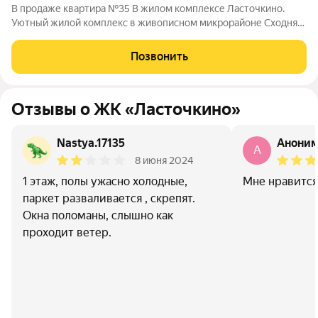
В продаже квартира №35 В жилом комплексе Ласточкино.
Уютный жилой комплекс в живописном микрорайоне Сходня
города Химки, расположенный на улице Первомайской.
Проект сочетает в себе гармонию природы и современные
Позвонить
городские удобства, создавая идеальное
Отзывы о ЖК «Ласточкино»
Nastya.17135
Анони
A
8 июня 2024
1 этаж, полы ужасно холодные,
Мне нравится.
паркет разваливается , скрепят.
Окна поломаны, слышно как
проходит ветер.