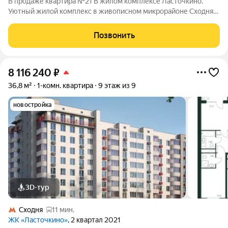
В продаже квартира №21 В жилом комплексе Ласточкино.
Уютный жилой комплекс в живописном микрорайоне Сходня
города Химки, расположенный на улице Первомайской.
Проект сочетает в себе гармонию природы и современные
Позвонить
городские удобства, создавая идеальное
8 116 240
₽
36,8 м²
1-комн. квартира
9 этаж из 9
новостройка
3D-тур
Сходня
11 мин.
ЖК «Ласточкино»
, 2 квартал 2021