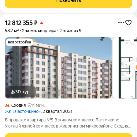
Позвонить
городские удобства, создавая идеальное
12 812 355
₽
58,7 м²
2-комн. квартира
2 этаж из 9
новостройка
3D-тур
Сходня
11 мин.
ЖК «Ласточкино»
, 2 квартал 2021
В продаже квартира №5 В жилом комплексе Ласточкино.
Уютный жилой комплекс в живописном микрорайоне Сходня
города Химки, расположенный на улице Первомайской.