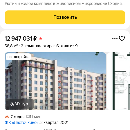
Уютный жилой комплекс в живописном микрорайоне Сходня
города Химки, расположенный на улице Первомайской.
Проект сочетает в себе гармонию природы и современные
Позвонить
городские удобства, создавая идеальное
12 947 031
₽
58,8 м²
2-комн. квартира
6 этаж из 9
новостройка
3D-тур
Сходня
11 мин.
ЖК «Ласточкино»
, 2 квартал 2021