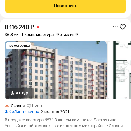
Проект сочетает в себе гармонию природы и современные
Позвонить
городские удобства, создавая идеальное
8 116 240
₽
36,8 м²
1-комн. квартира
9 этаж из 9
новостройка
3D-тур
Сходня
11 мин.
ЖК «Ласточкино»
, 2 квартал 2021
В продаже квартира №34 В жилом комплексе Ласточкино.
Уютный жилой комплекс в живописном микрорайоне Сходня