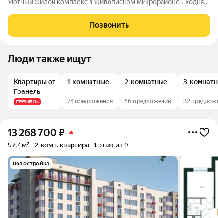
Уютный жилой комплекс в живописном микрорайоне Сходня
города Химки, расположенный на улице Первомайской.
Проект сочетает в себе гармонию природы и современные
Позвонить
городские удобства, создавая идеальное
Люди также ищут
Квартиры от
1-комнатные
2-комнатные
3-комнат
Гранель
74 предложения
56 предложений
32 предлож
13 268 700
₽
57,7 м²
2-комн. квартира
1 этаж из 9
новостройка