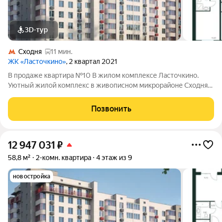
3D-тур
Сходня
11 мин.
ЖК «Ласточкино»
, 2 квартал 2021
В продаже квартира №10 В жилом комплексе Ласточкино.
Уютный жилой комплекс в живописном микрорайоне Сходня
города Химки, расположенный на улице Первомайской.
Проект сочетает в себе гармонию природы и современные
Позвонить
городские удобства, создавая идеальное
12 947 031
₽
58,8 м²
2-комн. квартира
4 этаж из 9
новостройка