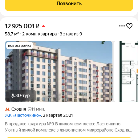
Проект сочетает в себе гармонию природы и современные
Позвонить
городские удобства, создавая идеальное
12 925 001
₽
58,7 м²
2-комн. квартира
3 этаж из 9
новостройка
3D-тур
Сходня
11 мин.
ЖК «Ласточкино»
, 2 квартал 2021
В продаже квартира №9 В жилом комплексе Ласточкино.
Уютный жилой комплекс в живописном микрорайоне Сходня
города Химки, расположенный на улице Первомайской.