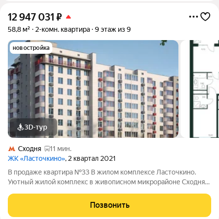
12 947 031
₽
58,8 м²
2-комн. квартира
9 этаж из 9
новостройка
3D-тур
Сходня
11 мин.
ЖК «Ласточкино»
, 2 квартал 2021
В продаже квартира №33 В жилом комплексе Ласточкино.
Уютный жилой комплекс в живописном микрорайоне Сходня
города Химки, расположенный на улице Первомайской.
Проект сочетает в себе гармонию природы и современные
Позвонить
городские удобства, создавая идеальное