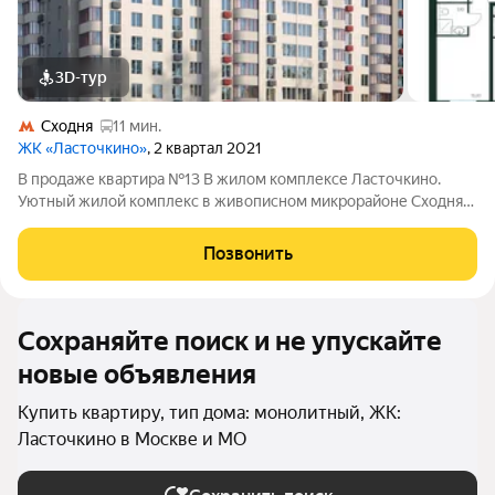
3D-тур
Сходня
11 мин.
ЖК «Ласточкино»
, 2 квартал 2021
В продаже квартира №13 В жилом комплексе Ласточкино.
Уютный жилой комплекс в живописном микрорайоне Сходня
города Химки, расположенный на улице Первомайской.
Проект сочетает в себе гармонию природы и современные
Позвонить
городские удобства, создавая идеальное
Сохраняйте поиск и не упускайте
новые объявления
Купить квартиру, тип дома: монолитный, ЖК:
Ласточкино в Москве и МО