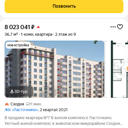
Проект сочетает в себе гармонию природы и современные
Позвонить
городские удобства, создавая идеальное
8 023 041
₽
36,7 м²
1-комн. квартира
2 этаж из 9
новостройка
3D-тур
Сходня
11 мин.
ЖК «Ласточкино»
, 2 квартал 2021
В продаже квартира №7 В жилом комплексе Ласточкино.
Уютный жилой комплекс в живописном микрорайоне Сходня