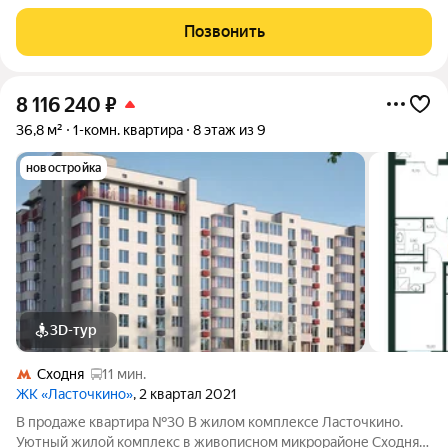
города Химки, расположенный на улице Первомайской.
Проект сочетает в себе гармонию природы и современные
Позвонить
городские удобства, создавая идеальное
8 116 240
₽
36,8 м²
1-комн. квартира
8 этаж из 9
новостройка
3D-тур
Сходня
11 мин.
ЖК «Ласточкино»
, 2 квартал 2021
В продаже квартира №30 В жилом комплексе Ласточкино.
Уютный жилой комплекс в живописном микрорайоне Сходня