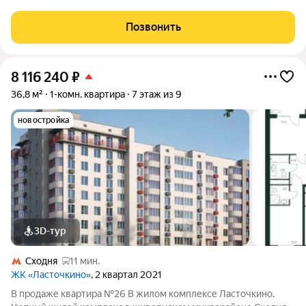
города Химки, расположенный на улице Первомайской.
Проект сочетает в себе гармонию природы и современные
Позвонить
городские удобства, создавая идеальное
8 116 240
₽
36,8 м²
1-комн. квартира
7 этаж из 9
новостройка
3D-тур
Сходня
11 мин.
ЖК «Ласточкино»
, 2 квартал 2021
В продаже квартира №26 В жилом комплексе Ласточкино.