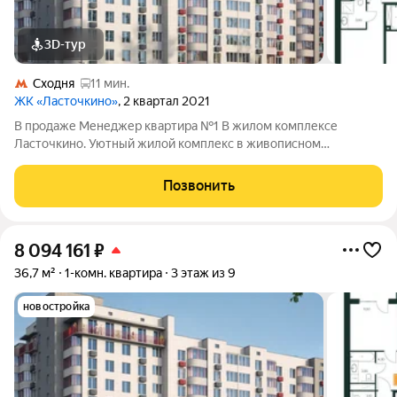
3D-тур
Сходня
11 мин.
ЖК «Ласточкино»
, 2 квартал 2021
В продаже Менеджер квартира №1 В жилом комплексе
Ласточкино. Уютный жилой комплекс в живописном
микрорайоне Сходня города Химки, расположенный на улице
Первомайской. Проект сочетает в себе гармонию природы и
Позвонить
современные городские удобства, создавая
8 094 161
₽
36,7 м²
1-комн. квартира
3 этаж из 9
новостройка