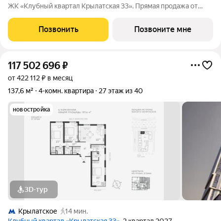
ЖК «Клубный квартал Крылатская 33». Прямая продажа от
застройщика! Крылатская 33 - проект премиум-класса на
западе Москвы от специализированного застройщика
Позвонить
Позвоните мне
«Сияние». Комплекс расположен
117 502 696
₽
от 422 112 ₽ в месяц
137,6 м²
4-комн. квартира
27 этаж из 40
новостройка
3D-тур
Крылатское
14 мин.