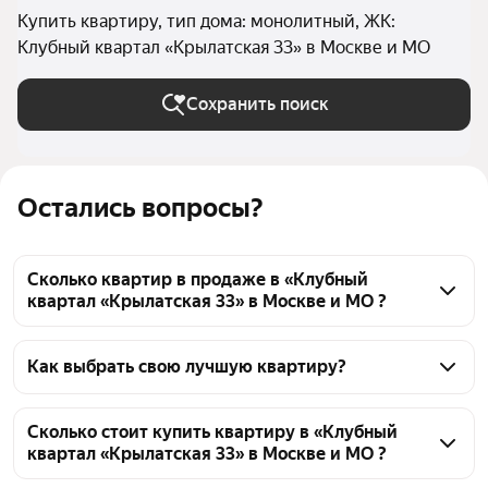
Купить квартиру, тип дома: монолитный, ЖК:
Клубный квартал «Крылатская 33» в Москве и МО
Сохранить поиск
Остались вопросы?
Сколько квартир в продаже в «Клубный
квартал «Крылатская 33» в Москве и МО ?
На Яндекс Недвижимости в продаже в «Клубный 
квартал «Крылатская 33» в Москве и МО 387 
Как выбрать свою лучшую квартиру?
квартир 387 объявлений от застройщиков
Чтобы купить квартиру в монолитном доме в 
«Клубный квартал «Крылатская 33», воспользуйтесь 
Сколько стоит купить квартиру в «Клубный
квартал «Крылатская 33» в Москве и МО ?
тепловой картой для оценки инфраструктуры и 
транспортной доступности в выбранном районе в 