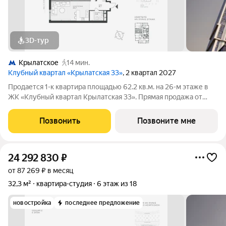
3D-тур
Крылатское
14 мин.
Клубный квартал «Крылатская 33»
, 2 квартал 2027
Продается 1-к квартира площадью 62.2 кв.м. на 26-м этаже в
ЖК «Клубный квартал Крылатская 33». Прямая продажа от
застройщика! Крылатская 33 - проект премиум-класса на
западе Москвы от специализированного застройщика
Позвонить
Позвоните мне
«Сияние». Комплекс расположен
24 292 830
₽
от 87 269 ₽ в месяц
32,3 м²
квартира-студия
6 этаж из 18
новостройка
последнее предложение