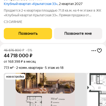
Клубный квартал «Крылатская 33»
, 2 квартал 2027
Продается 2-к квартира площадью 71.8 кв.м. на 4-м этаже в ЖК
«Клубный квартал Крылатская 33». Прямая продажа от
застройщика! Крылатская 33 - проект премиум-класса на
СЗ СИЯНИЕ
западе Москвы от специализированного застройщика
«Сияние». Комплекс расположен всего
Позвонить
Позвоните мне
46 876 800
₽
–5%
44 718 000
₽
от 168 398 ₽ в месяц
77,1 м²
2-комн. квартира
5 этаж из 18
новостройка