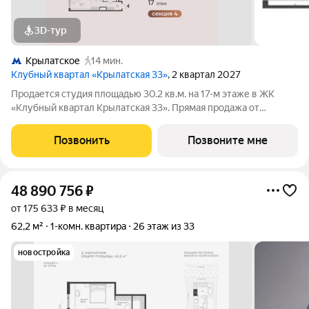
3D-тур
Крылатское
14 мин.
Клубный квартал «Крылатская 33»
, 2 квартал 2027
Продается студия площадью 30.2 кв.м. на 17-м этаже в ЖК
«Клубный квартал Крылатская 33». Прямая продажа от
застройщика! Крылатская 33 - проект премиум-класса на
западе Москвы от специализированного застройщика
Позвонить
Позвоните мне
«Сияние». Комплекс расположен всего в 15
48 890 756
₽
от 175 633 ₽ в месяц
62,2 м²
1-комн. квартира
26 этаж из 33
новостройка