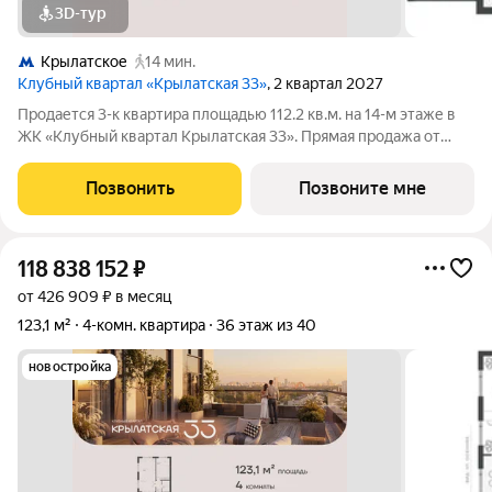
3D-тур
Крылатское
14 мин.
Клубный квартал «Крылатская 33»
, 2 квартал 2027
Продается 3-к квартира площадью 112.2 кв.м. на 14-м этаже в
ЖК «Клубный квартал Крылатская 33». Прямая продажа от
застройщика! Крылатская 33 - проект премиум-класса на
западе Москвы от специализированного застройщика
Позвонить
Позвоните мне
«Сияние». Комплекс расположен
118 838 152
₽
от 426 909 ₽ в месяц
123,1 м²
4-комн. квартира
36 этаж из 40
новостройка