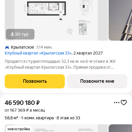
3D-тур
Крылатское
14 мин.
Клубный квартал «Крылатская 33»
, 2 квартал 2027
Продается студия площадью 32.3 кв.м. на 6-м этаже в ЖК
«Клубный квартал Крылатская 33». Прямая продажа от
застройщика! Крылатская 33 - проект премиум-класса на
западе Москвы от специализированного застройщика
Позвонить
Позвоните мне
«Сияние». Комплекс расположен всего в 15
46 590 180
₽
от 167 369 ₽ в месяц
58,8 м²
1-комн. квартира
8 этаж из 33
новостройка