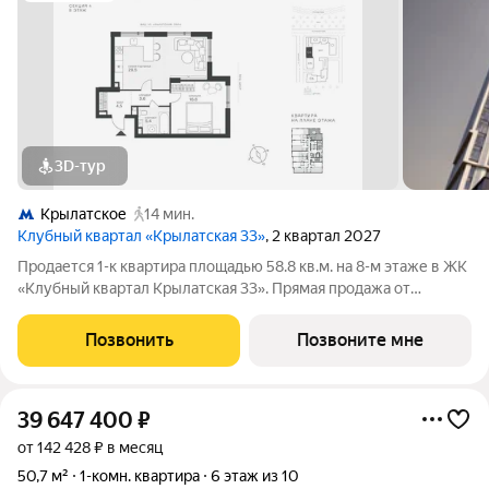
3D-тур
Крылатское
14 мин.
Клубный квартал «Крылатская 33»
, 2 квартал 2027
Продается 1-к квартира площадью 58.8 кв.м. на 8-м этаже в ЖК
«Клубный квартал Крылатская 33». Прямая продажа от
застройщика! Крылатская 33 - проект премиум-класса на
западе Москвы от специализированного застройщика
Позвонить
Позвоните мне
«Сияние». Комплекс расположен всего
39 647 400
₽
от 142 428 ₽ в месяц
50,7 м²
1-комн. квартира
6 этаж из 10