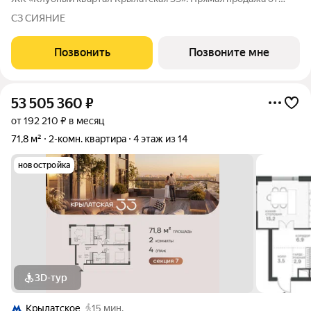
застройщика! Крылатская 33 - проект премиум-класса на
СЗ СИЯНИЕ
западе Москвы от специализированного застройщика
«Сияние». Комплекс расположен
Позвонить
Позвоните мне
53 505 360
₽
от 192 210 ₽ в месяц
71,8 м²
2-комн. квартира
4 этаж из 14
новостройка
3D-тур
Крылатское
15 мин.