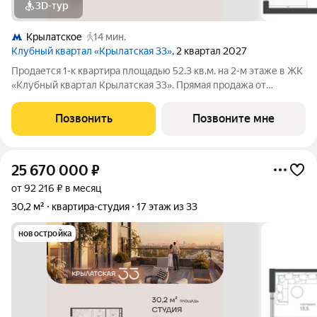
3D-тур
Крылатское
14 мин.
Клубный квартал «Крылатская 33»
, 2 квартал 2027
Продается 1-к квартира площадью 52.3 кв.м. на 2-м этаже в ЖК
«Клубный квартал Крылатская 33». Прямая продажа от
застройщика! Крылатская 33 - проект премиум-класса на
западе Москвы от специализированного застройщика
Позвонить
Позвоните мне
«Сияние». Комплекс расположен всего
25 670 000
₽
от 92 216 ₽ в месяц
30,2 м²
квартира-студия
17 этаж из 33
новостройка