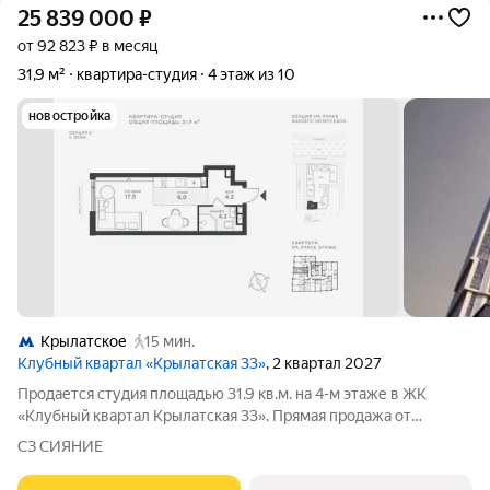
25 839 000
₽
от 92 823 ₽ в месяц
31,9 м²
квартира-студия
4 этаж из 10
новостройка
Крылатское
15 мин.
Клубный квартал «Крылатская 33»
, 2 квартал 2027
Продается студия площадью 31.9 кв.м. на 4-м этаже в ЖК
«Клубный квартал Крылатская 33». Прямая продажа от
застройщика! Крылатская 33 - проект премиум-класса на
СЗ СИЯНИЕ
западе Москвы от специализированного застройщика
«Сияние». Комплекс расположен всего в 15