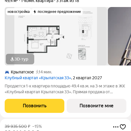
49,4 м²
1-комн. квартира
3 этаж из 18
новостройка
последнее предложение
3D-тур
Крылатское
14 мин.
Клубный квартал «Крылатская 33»
, 2 квартал 2027
Продается 1-к квартира площадью 49.4 кв.м. на 3-м этаже в ЖК
«Клубный квартал Крылатская 33». Прямая продажа от
застройщика! Крылатская 33 - проект премиум-класса на
западе Москвы от специализированного застройщика
Позвонить
Позвоните мне
«Сияние». Комплекс расположен всего
39 935 500
₽
–15%