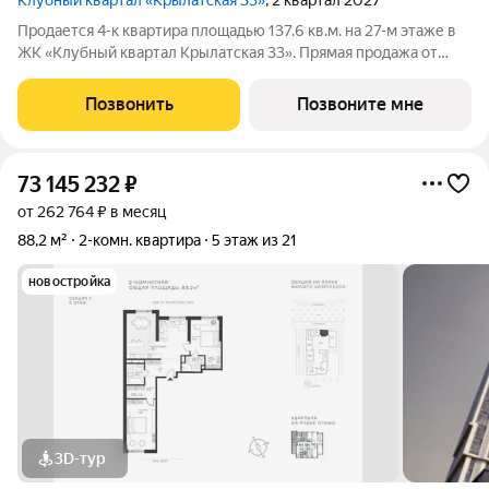
Клубный квартал «Крылатская 33»
, 2 квартал 2027
Продается 4-к квартира площадью 137.6 кв.м. на 27-м этаже в
ЖК «Клубный квартал Крылатская 33». Прямая продажа от
застройщика! Крылатская 33 - проект премиум-класса на
западе Москвы от специализированного застройщика
Позвонить
Позвоните мне
«Сияние». Комплекс расположен
73 145 232
₽
от 262 764 ₽ в месяц
88,2 м²
2-комн. квартира
5 этаж из 21
новостройка
3D-тур