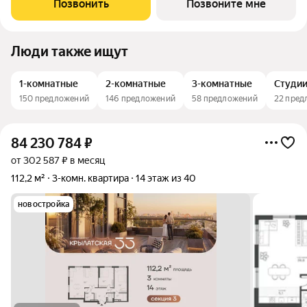
Позвонить
Позвоните мне
«Сияние». Комплекс расположен всего
Люди также ищут
1-комнатные
2-комнатные
3-комнатные
Студи
150 предложений
146 предложений
58 предложений
22 пред
84 230 784
₽
от 302 587 ₽ в месяц
112,2 м²
3-комн. квартира
14 этаж из 40
новостройка