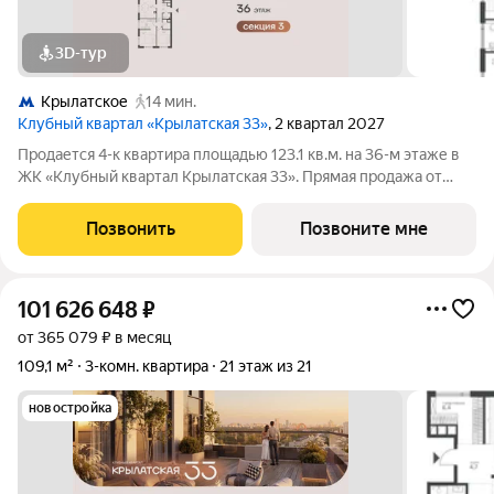
3D-тур
Крылатское
14 мин.
Клубный квартал «Крылатская 33»
, 2 квартал 2027
Продается 4-к квартира площадью 123.1 кв.м. на 36-м этаже в
ЖК «Клубный квартал Крылатская 33». Прямая продажа от
застройщика! Крылатская 33 - проект премиум-класса на
западе Москвы от специализированного застройщика
Позвонить
Позвоните мне
«Сияние». Комплекс расположен
101 626 648
₽
от 365 079 ₽ в месяц
109,1 м²
3-комн. квартира
21 этаж из 21
новостройка