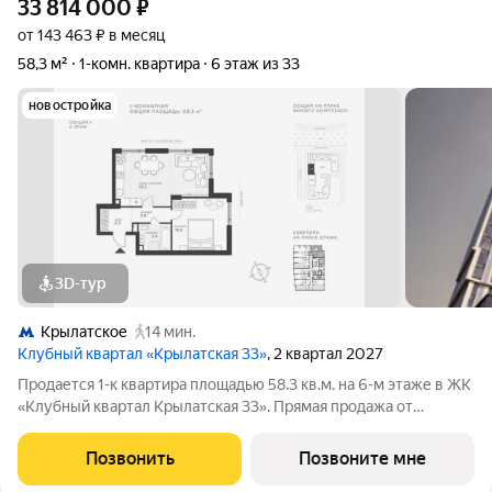
33 814 000
₽
от 143 463 ₽ в месяц
58,3 м²
1-комн. квартира
6 этаж из 33
новостройка
3D-тур
Крылатское
14 мин.
Клубный квартал «Крылатская 33»
, 2 квартал 2027
Продается 1-к квартира площадью 58.3 кв.м. на 6-м этаже в ЖК
«Клубный квартал Крылатская 33». Прямая продажа от
застройщика! Крылатская 33 - проект премиум-класса на
западе Москвы от специализированного застройщика
Позвонить
Позвоните мне
«Сияние». Комплекс расположен всего