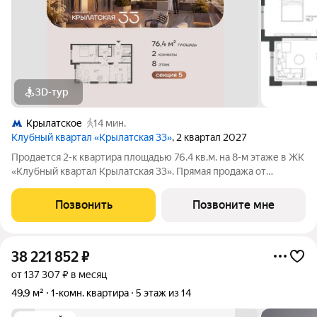
3D-тур
Крылатское
14 мин.
Клубный квартал «Крылатская 33»
, 2 квартал 2027
Продается 2-к квартира площадью 76.4 кв.м. на 8-м этаже в ЖК
«Клубный квартал Крылатская 33». Прямая продажа от
застройщика! Крылатская 33 - проект премиум-класса на
западе Москвы от специализированного застройщика
Позвонить
Позвоните мне
«Сияние». Комплекс расположен всего
38 221 852
₽
от 137 307 ₽ в месяц
49,9 м²
1-комн. квартира
5 этаж из 14