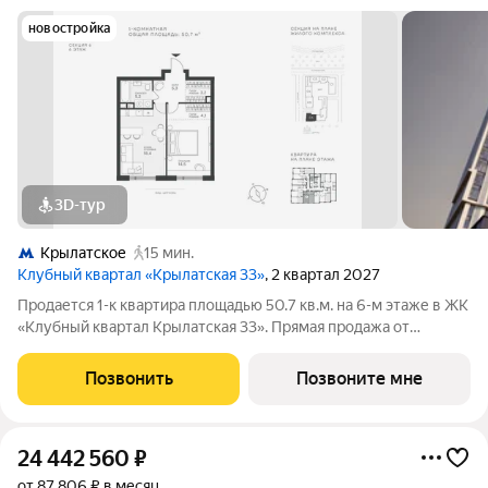
новостройка
3D-тур
Крылатское
15 мин.
Клубный квартал «Крылатская 33»
, 2 квартал 2027
Продается 1-к квартира площадью 50.7 кв.м. на 6-м этаже в ЖК
«Клубный квартал Крылатская 33». Прямая продажа от
застройщика! Крылатская 33 - проект премиум-класса на
западе Москвы от специализированного застройщика
Позвонить
Позвоните мне
«Сияние». Комплекс расположен всего
24 442 560
₽
от 87 806 ₽ в месяц