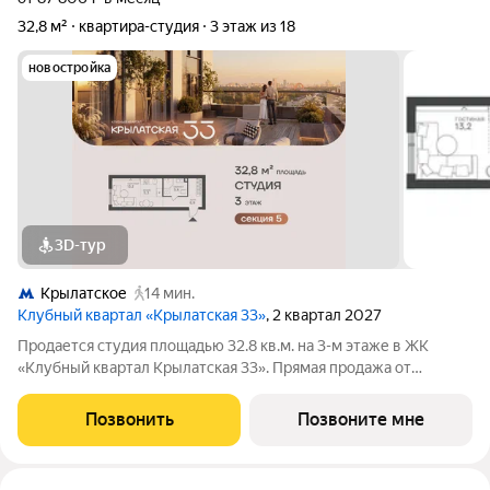
32,8 м²
квартира-студия
3 этаж из 18
новостройка
3D-тур
Крылатское
14 мин.
Клубный квартал «Крылатская 33»
, 2 квартал 2027
Продается студия площадью 32.8 кв.м. на 3-м этаже в ЖК
«Клубный квартал Крылатская 33». Прямая продажа от
застройщика! Крылатская 33 - проект премиум-класса на
западе Москвы от специализированного застройщика
Позвонить
Позвоните мне
«Сияние». Комплекс расположен всего в 15