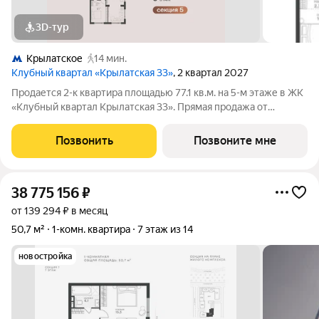
3D-тур
Крылатское
14 мин.
Клубный квартал «Крылатская 33»
, 2 квартал 2027
Продается 2-к квартира площадью 77.1 кв.м. на 5-м этаже в ЖК
«Клубный квартал Крылатская 33». Прямая продажа от
застройщика! Крылатская 33 - проект премиум-класса на
западе Москвы от специализированного застройщика
Позвонить
Позвоните мне
«Сияние». Комплекс расположен всего
38 775 156
₽
от 139 294 ₽ в месяц
50,7 м²
1-комн. квартира
7 этаж из 14
новостройка