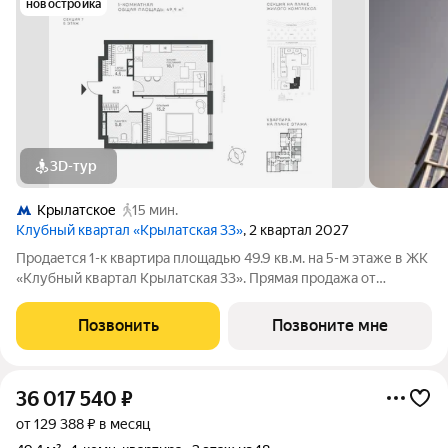
новостройка
3D-тур
Крылатское
15 мин.
Клубный квартал «Крылатская 33»
, 2 квартал 2027
Продается 1-к квартира площадью 49.9 кв.м. на 5-м этаже в ЖК
«Клубный квартал Крылатская 33». Прямая продажа от
застройщика! Крылатская 33 - проект премиум-класса на
западе Москвы от специализированного застройщика
Позвонить
Позвоните мне
«Сияние». Комплекс расположен всего
36 017 540
₽
от 129 388 ₽ в месяц