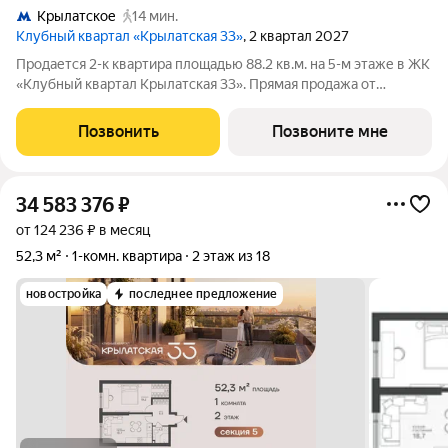
Крылатское
14 мин.
Клубный квартал «Крылатская 33»
, 2 квартал 2027
Продается 2-к квартира площадью 88.2 кв.м. на 5-м этаже в ЖК
«Клубный квартал Крылатская 33». Прямая продажа от
застройщика! Крылатская 33 - проект премиум-класса на
западе Москвы от специализированного застройщика
Позвонить
Позвоните мне
«Сияние». Комплекс расположен всего
34 583 376
₽
от 124 236 ₽ в месяц
52,3 м²
1-комн. квартира
2 этаж из 18
новостройка
последнее предложение