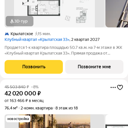
3D-тур
Крылатское
15 мин.
Клубный квартал «Крылатская 33»
, 2 квартал 2027
Продается 1-к квартира площадью 50.7 кв.м. на 7-м этаже в ЖК
«Клубный квартал Крылатская 33». Прямая продажа от
застройщика! Крылатская 33 - проект премиум-класса на
западе Москвы от специализированного застройщика
Позвонить
Позвоните мне
«Сияние». Комплекс расположен всего
45 503 840
₽
–8%
42 020 000
₽
от 163 466 ₽ в месяц
76,4 м²
2-комн. квартира
8 этаж из 18
новостройка