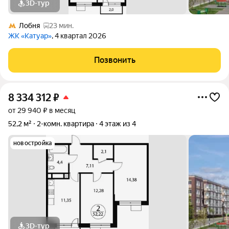
3D-тур
Лобня
23 мин.
ЖК «Катуар»
, 4 квартал 2026
Позвонить
8 334 312
₽
от 29 940 ₽ в месяц
52,2 м²
2-комн. квартира
4 этаж из 4
новостройка
3D-тур