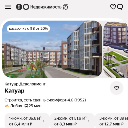
рассрочка с ПВ от 20%
Катуар Девелопмент
Катуар
Строится, есть сданные
•
комфорт
•
4.6 (1952)
Лобня
25 мин.
1-комн.
от 35,8 м²
2-комн.
от 51,9 м²
3-комн.
от 89 м
от 6,4 млн ₽
от 8,3 млн ₽
от 12,7 млн ₽