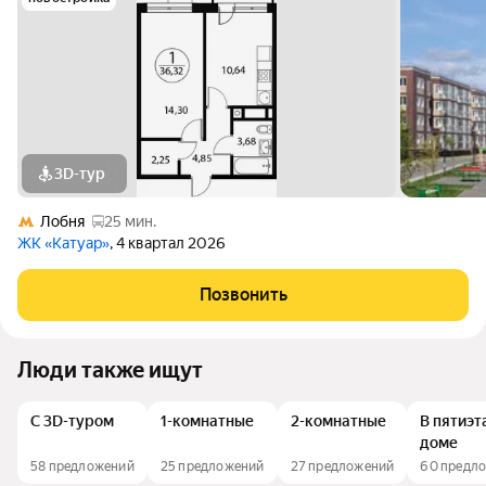
3D-тур
Лобня
25 мин.
ЖК «Катуар»
, 4 квартал 2026
Позвонить
Люди также ищут
С 3D-туром
1-комнатные
2-комнатные
В пятиэ
доме
58 предложений
25 предложений
27 предложений
60 предл