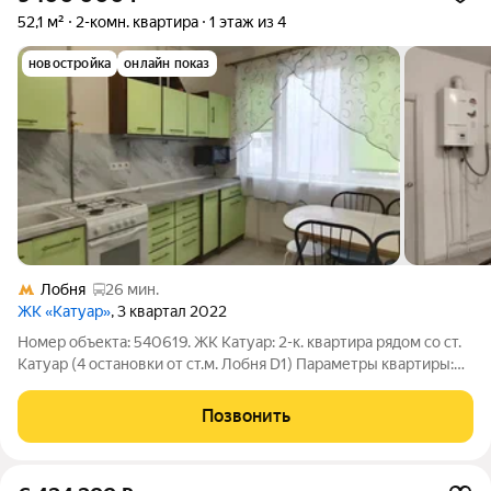
52,1 м²
2-комн. квартира
1 этаж из 4
новостройка
онлайн показ
Лобня
26 мин.
ЖК «Катуар»
, 3 квартал 2022
Номер объекта: 540619. ЖК Катуар: 2-к. квартира рядом со ст.
Катуар (4 остановки от ст.м. Лобня D1) Параметры квартиры:
тип: 2-х комнатная, вторичное жильё площади: жилая площадь:
29 м; две изолированные комнаты по 14,5 м, кухня: 10,5 м
Позвонить