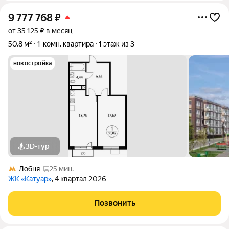
9 777 768
₽
от 35 125 ₽ в месяц
50,8 м²
1-комн. квартира
1 этаж из 3
новостройка
3D-тур
Лобня
25 мин.
ЖК «Катуар»
, 4 квартал 2026
Позвонить