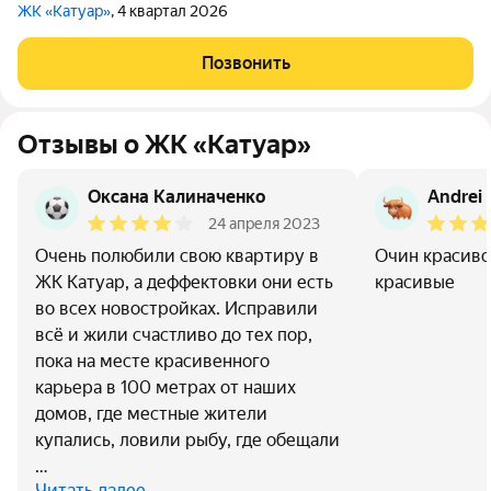
ЖК «Катуар»
, 4 квартал 2026
Позвонить
Отзывы о ЖК «Катуар»
Оксана Калиначенко
Andrei 
24 апреля 2023
Очень полюбили свою квартиру в
Очин красиво
ЖК Катуар, а деффектовки они есть
красивые
во всех новостройках. Исправили
всё и жили счастливо до тех пор,
пока на месте красивенного
карьера в 100 метрах от наших
домов, где местные жители
купались, ловили рыбу, где обещали
…
Читать далее