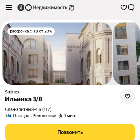
рассрочка с ПВ от 20%
Sminex
Ильинка 3/8
Сдан
•
элитный
•
4.6 (117)
Площадь Революции
4 мин.
Позвонить