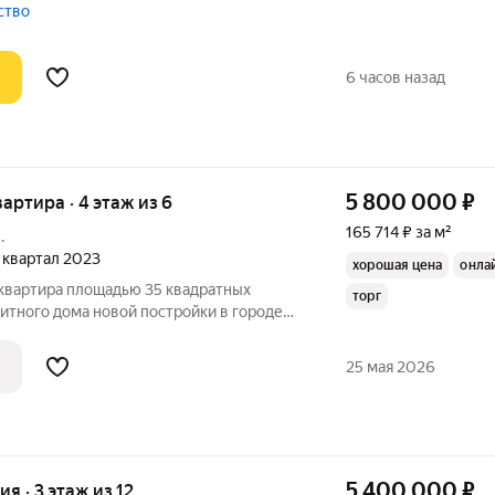
рский лифт Тип дома - монолитный Общая
ство
6 часов назад
5 800 000
₽
вартира · 4 этаж из 6
165 714 ₽ за м²
.
4 квартал 2023
хорошая цена
онла
-квартира площадью 35 квадратных
торг
итного дома новой постройки в городе
ая зона составляет 18 квадратных
9 квадратных метров, что создаёт
25 мая 2026
во
5 400 000
₽
ия · 3 этаж из 12