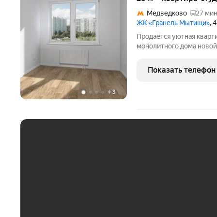
Медведково
27 мин
ЖК «Гранель Мытищи»
, 
Продаётся уютная кварти
монолитного дома новой
Просторная жилая зона с
занимает 6 квадратных м
Показать телефон
пространство как для пр
+
3
ЕЖЕМЕСЯЧНЫЙ ПЛАТЁ
До 30 тыс. ₽
До 50 тыс. ₽
До 70 тыс. ₽