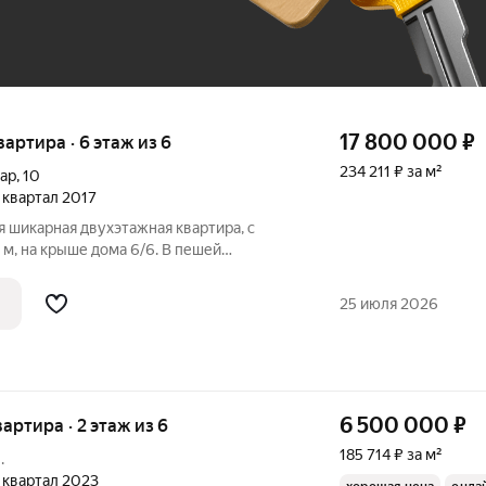
17 800 000
₽
вартира · 6 этаж из 6
234 211 ₽ за м²
вар
,
10
4 квартал 2017
 шикарная двухэтажная квартира, с
 м, на крыше дома 6/6. В пешей
дохранилища !!! Терраса как
странства, с великолепным видом и
25 июля 2026
на! В
6 500 000
₽
вартира · 2 этаж из 6
185 714 ₽ за м²
.
4 квартал 2023