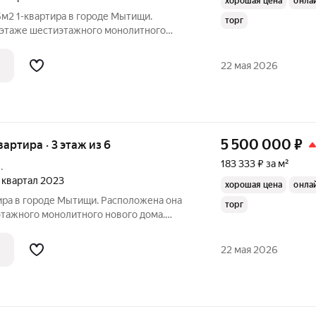
хорошая цена
онла
м2 1-квартира в городе Мытищи.
торг
 этаже шестиэтажного монолитного
 жилая зона занимает 18 квадратных
22 мая 2026
5 500 000
₽
вартира · 3 этаж из 6
183 333 ₽ за м²
.
4 квартал 2023
хорошая цена
онла
ира в городе Мытищи. Расположена она
торг
этажного монолитного нового дома.
нимает 16 квадратных метров, а кухня 6
узел совмещённый, что удобно и
22 мая 2026