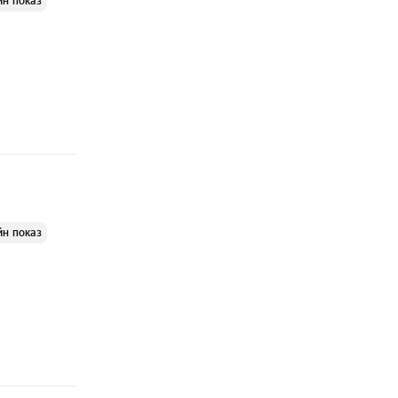
йн показ
йн показ