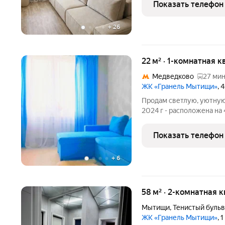
Показать телефон
ценящих
+
26
22 м² · 1-комнатная к
Медведково
27 мин
ЖК «Гранель Мытищи»
, 
Продам светлую, уютную,
2024 г - расположена на 
мебель остаётся в кварт
остановка расположена в
Показать телефон
+
6
58 м² · 2-комнатная 
Мытищи
,
Тенистый буль
ЖК «Гранель Мытищи»
, 