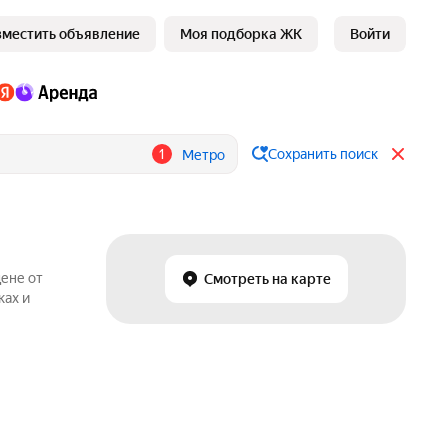
зместить объявление
Моя подборка ЖК
Войти
1
Сохранить поиск
Метро
ене от
Смотреть на карте
ках и