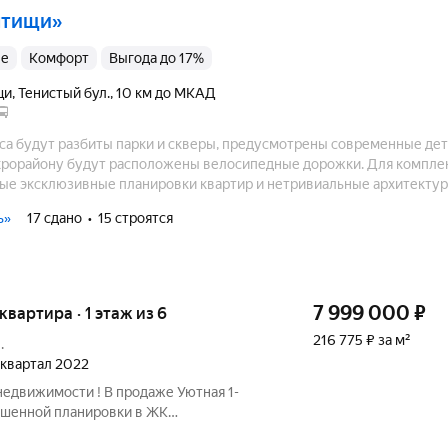
ытищи»
ые
комфорт
Выгода до 17%
щи
,
Тенистый бул.
,
10 км до МКАД
са будут разбиты парки и скверы, предусмотрены современные де
крорайону будут расположены велосипедные дорожки. Для компле
ые эксклюзивные планировки квартир и нетривиальные архитекту
ь»
17 сдано
15 строятся
7 999 000
₽
 квартира · 1 этаж из 6
216 775 ₽ за м²
.
1 квартал 2022
недвижимости ! В продаже Уютная 1-
чшенной планировки в ЖК
с параметрами : Этаж - 1 Этажей в доме