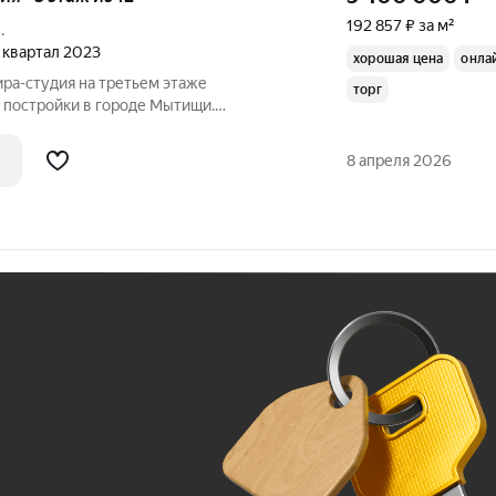
192 857 ₽ за м²
.
4 квартал 2023
хорошая цена
онла
ра-студия на третьем этаже
торг
 постройки в городе Мытищи.
оставляет 14 квадратных метров, кухня
етров, что создаёт комфортное
8 апреля 2026
иготовления
Ж
До 100 тыс. ₽