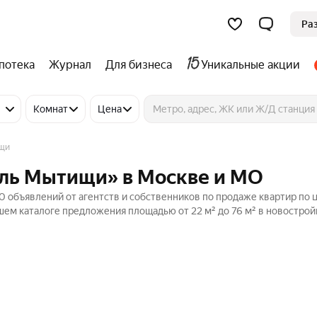
Ра
потека
Журнал
Для бизнеса
Уникальные акции
Комнат
Цена
щи
ель Мытищи» в Москве и МО
 объявлений от агентств и собственников по продаже квартир по ц
шем каталоге предложения площадью от 22 м² до 76 м² в новострой