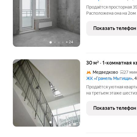
Продаётся просторная 35
Расположена она на 2ом
нового дома. Просторная
метров, а кухня 10 квадратных метров. Санузел совмещённый,
Показать телефон
что удобно и практично.
+
24
30 м² · 1-комнатная к
Медведково
27 мин
ЖК «Гранель Мытищи»
, 
Продаётся уютная кварт
на третьем этаже шести
Просторная жилая зона за
квадратных метров. Сан
Показать телефон
практично. Из окон
+
24