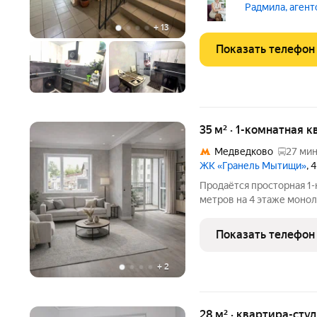
6 В доме грузо-пассажи
Радмила, агент
Площадь квартиры - 36,9
+
13
Показать телефон
35 м² · 1-комнатная к
Медведково
27 мин
ЖК «Гранель Мытищи»
, 
Продаётся просторная 1
метров на 4 этаже монол
Мытищи. Просторная жил
метров, кухня занимает 
Показать телефон
комфортное пространст
+
2
28 м² · квартира-студ