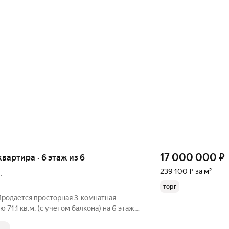
17 000 000
₽
 квартира · 6 этаж из 6
239 100 ₽ за м²
.
торг
Продается просторная 3-комнатная
71,1 кв.м. (с учетом балкона) на 6 этаже
артира с дизайнерским ремонтом и
не менять годами, ждет своих хозяев,