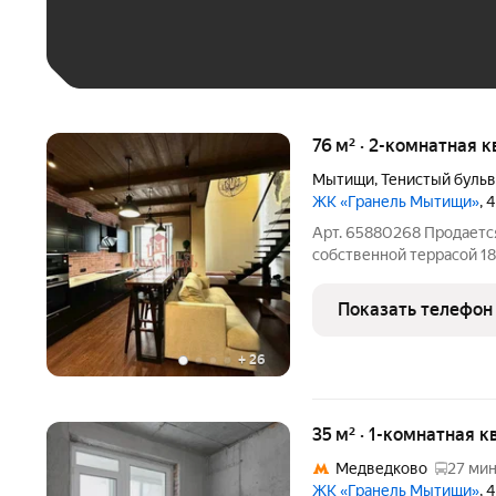
Больше 100 тыс. ₽
76 м² · 2-комнатная к
Мытищи
,
Тенистый буль
ЖК «Гранель Мытищи»
, 
Арт. 65880268 Продается
собственной террасой 18
доступности от леса и во
продолжение жилого про
Показать телефон
полностью укомплектова
+
26
35 м² · 1-комнатная к
Медведково
27 мин
ЖК «Гранель Мытищи»
, 