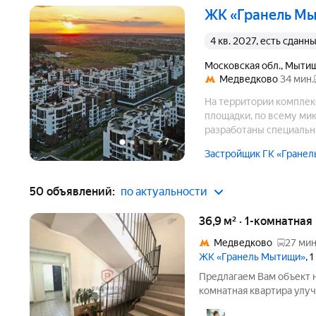
ЖК «Гранель М
4 кв. 2027, есть сданн
Московская обл.
,
Мыти
Медведково
34 мин.
На территории комплек
площадки, по всему ми
разработаны специальн
+
7
решения.
Застройщик ГК «Гранел
50 объявлений:
по актуальности
36,9 м² · 1-комнатная
Медведково
27 мин
ЖК «Гранель Мытищи»
, 
Предлагаем Вам объект 
комнатная квартира улу
"Императорские Мытищи" 