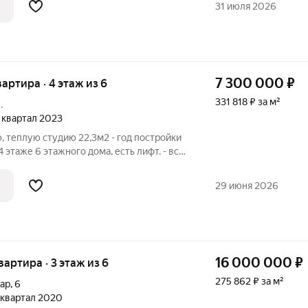
31 июля 2026
7 300 000
₽
вартира · 4 этаж из 6
331 818 ₽ за м²
.
4 квартал 2023
 теплую студию 22,3м2 - год постройки
4 этаже 6 этажного дома, есть лифт. - вся
ире -удобная транспортная доступность,
 2 минутах ходьбы от дома, можно
29 июня 2026
16 000 000
₽
квартира · 3 этаж из 6
275 862 ₽ за м²
вар
,
6
1 квартал 2020