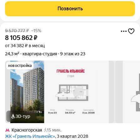
Красногорская 15 минут пешком, это реальное время средним
темпом. До м. Тушинская ездят маршрутки за 15 минут по
Позвонить
выделенной полосе.
9 570 777
₽
–15%
8 105 862
₽
от 34 382 ₽ в месяц
24,3 м²
квартира-студия
9 этаж из 23
новостройка
3D-тур
Красногорская
15 мин.
ЖК «Гранель Ильинойс»
, 3 квартал 2028