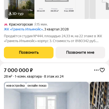
3D-тур
Красногорская
15 мин.
ЖК «Гранель Ильинойс»
, 3 квартал 2028
Продаётся студия №444, площадью 24,33 м, на 22 этаже в ЖК
«Гранель Ильинойс» корпус 3. Стоимость от 8180342 руб.
Квартира с отделкой, планировка односторонняя, окна во двор.
Новый уровень жизни в Красногорске. Проект впечатляет
Позвонить
Позвоните мне
архитектурой и
7 000 000
₽
28 м²
1-комн. квартира
8 этаж из 24
новостройка
онлайн показ