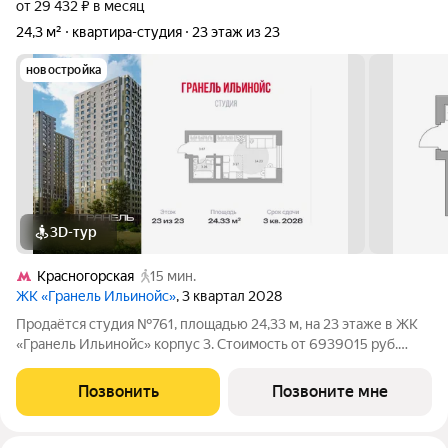
от 29 432 ₽ в месяц
24,3 м²
квартира-студия
23 этаж из 23
новостройка
3D-тур
Красногорская
15 мин.
ЖК «Гранель Ильинойс»
, 3 квартал 2028
Продаётся студия №761, площадью 24,33 м, на 23 этаже в ЖК
«Гранель Ильинойс» корпус 3. Стоимость от 6939015 руб.
Квартира без отделки, планировка односторонняя, окна во
двор. Новый уровень жизни в Красногорске. Проект
Позвонить
Позвоните мне
впечатляет архитектурой и