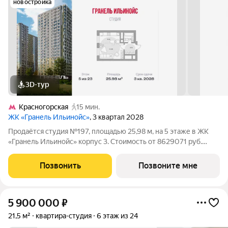
новостройка
3D-тур
Красногорская
15 мин.
ЖК «Гранель Ильинойс»
, 3 квартал 2028
Продаётся студия №197, площадью 25,98 м, на 5 этаже в ЖК
«Гранель Ильинойс» корпус 3. Стоимость от 8629071 руб.
Квартира с отделкой, планировка односторонняя, окна на
улицу. Новый уровень жизни в Красногорске. Проект
Позвонить
Позвоните мне
впечатляет архитектурой и
5 900 000
₽
21,5 м²
квартира-студия
6 этаж из 24