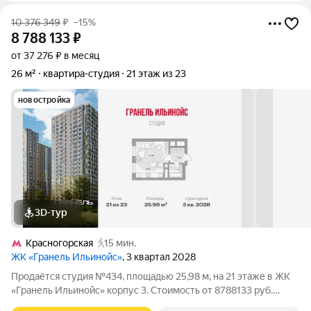
10 376 349
₽
–15%
8 788 133
₽
от 37 276 ₽ в месяц
26 м²
квартира-студия
21 этаж из 23
новостройка
3D-тур
Красногорская
15 мин.
ЖК «Гранель Ильинойс»
, 3 квартал 2028
Продаётся студия №434, площадью 25,98 м, на 21 этаже в ЖК
«Гранель Ильинойс» корпус 3. Стоимость от 8788133 руб.
Квартира с отделкой, планировка односторонняя, окна на