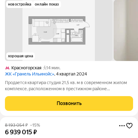
новостройка
онлайн показ
хорошая цена
Красногорская
14 мин.
ЖК «Гранель Ильинойс»
, 4 квартал 2024
Продается квартира студия 21,5 кв. м в современном жилом
комплексе, расположенном в престижном районе
Красногорска, всего в 4 км от МКАД по Новорижскому шоссе. -
Семейная ипотека и льготная ипотека. - Рассрочка. Жилой
Позвонить
комплекс сочетает авторские
8 193 054
₽
–15%
6 939 015
₽