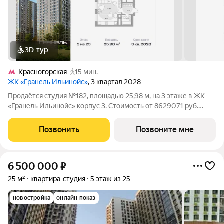
3D-тур
Красногорская
15 мин.
ЖК «Гранель Ильинойс»
, 3 квартал 2028
Продаётся студия №182, площадью 25,98 м, на 3 этаже в ЖК
«Гранель Ильинойс» корпус 3. Стоимость от 8629071 руб.
Квартира с отделкой, планировка односторонняя, окна на
улицу. Новый уровень жизни в Красногорске. Проект
Позвонить
Позвоните мне
впечатляет архитектурой и
6 500 000
₽
25 м²
квартира-студия
5 этаж из 25
новостройка
онлайн показ