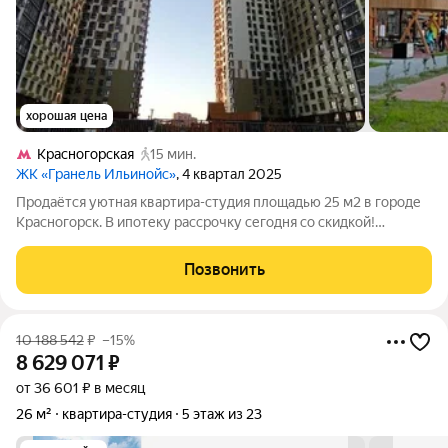
хорошая цена
Красногорская
15 мин.
ЖК «Гранель Ильинойс»
, 4 квартал 2025
Продаётся уютная квартира-студия площадью 25 м2 в городе
Красногорск. В ипотеку рассрочку сегодня со скидкой!
Звоните договоримся о визите. Расположена она всего в
пешей доступности от станций Красногорская (1.3 километра),
Позвонить
Павшино (2.4 километра) и
10 188 542
₽
–15%
8 629 071
₽
от 36 601 ₽ в месяц
26 м²
квартира-студия
5 этаж из 23