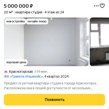
5 000 000
₽
20 м²
квартира-студия
4 этаж из 24
новостройка
онлайн показ
хорошая цена
Красногорская
14 мин.
ЖК «Гранель Ильинойс»
, 4 квартал 2024
Продаётся уютная квартира-студия в городе Красногорск.
Расположена она в пешей доступности от нескольких
ключевых точек города: до района Красногорская можно
добраться за приятные 15 минут пешком; до Павшино около
Позвонить
получаса спокойной прогулки; а до