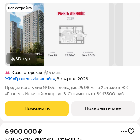
новостройка
3D-тур
Красногорская
15 мин.
ЖК «Гранель Ильинойс»
, 3 квартал 2028
Продаётся студия №155, площадью 25,98 м, на 2 этаже в ЖК
«Гранель Ильинойс» корпус 3. Стоимость от 8443500 руб.
Квартира с отделкой, планировка односторонняя, окна на
улицу. Новый уровень жизни в Красногорске. Проект
Позвонить
Позвоните мне
впечатляет архитектурой и
6 900 000
₽
27 м²
1-комн. квартира
3 этаж из 23