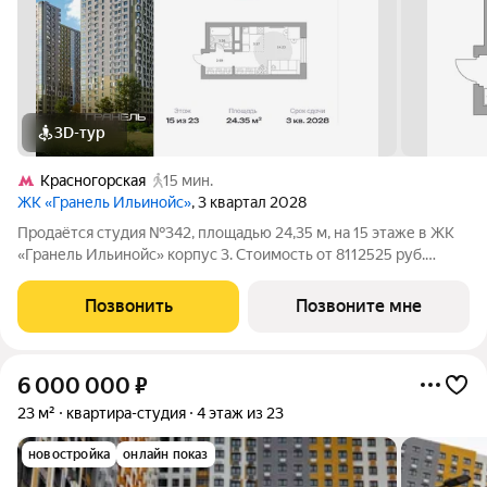
3D-тур
Красногорская
15 мин.
ЖК «Гранель Ильинойс»
, 3 квартал 2028
Продаётся студия №342, площадью 24,35 м, на 15 этаже в ЖК
«Гранель Ильинойс» корпус 3. Стоимость от 8112525 руб.
Квартира с отделкой, планировка односторонняя, окна во двор.
Новый уровень жизни в Красногорске. Проект впечатляет
Позвонить
Позвоните мне
архитектурой и
6 000 000
₽
23 м²
квартира-студия
4 этаж из 23
новостройка
онлайн показ