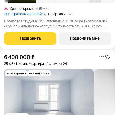
Красногорская
15 мин.
ЖК «Гранель Ильинойс»
, 3 квартал 2028
Продаётся студия №295, площадью 25,98 м, на 12 этаже в ЖК
«Гранель Ильинойс» корпус 3. Стоимость от 8708602 руб.
Квартира с отделкой, планировка односторонняя, окна на
улицу. Новый уровень жизни в Красногорске. Проект
Позвонить
Позвоните мне
впечатляет архитектурой и
6 400 000
₽
25 м²
1-комн. квартира
4 этаж из 24
новостройка
онлайн показ