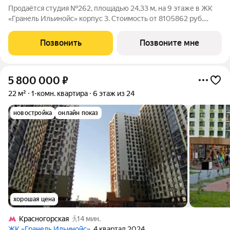
Продаётся студия №262, площадью 24,33 м, на 9 этаже в ЖК
«Гранель Ильинойс» корпус 3. Стоимость от 8105862 руб.
Квартира с отделкой, планировка односторонняя, окна во двор.
Новый уровень жизни в Красногорске. Проект впечатляет
Позвонить
Позвоните мне
архитектурой и удачным
5 800 000
₽
22 м²
1-комн. квартира
6 этаж из 24
новостройка
онлайн показ
хорошая цена
Красногорская
14 мин.
ЖК «Гранель Ильинойс»
, 4 квартал 2024