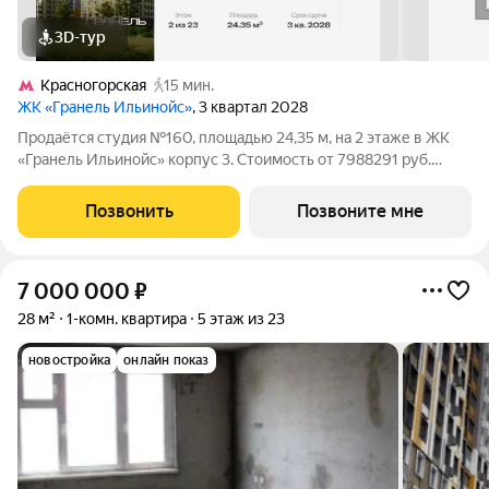
3D-тур
Красногорская
15 мин.
ЖК «Гранель Ильинойс»
, 3 квартал 2028
Продаётся студия №160, площадью 24,35 м, на 2 этаже в ЖК
«Гранель Ильинойс» корпус 3. Стоимость от 7988291 руб.
Квартира с отделкой, планировка односторонняя, окна во двор.
Новый уровень жизни в Красногорске. Проект впечатляет
Позвонить
Позвоните мне
архитектурой и удачным
7 000 000
₽
28 м²
1-комн. квартира
5 этаж из 23
новостройка
онлайн показ