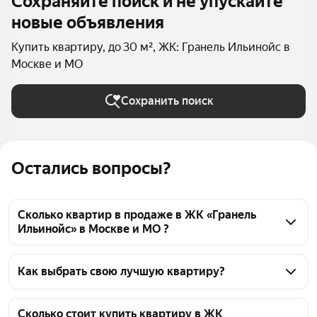
Сохраняйте поиск и не упускайте
новые объявления
Купить квартиру, до 30 м², ЖК: Гранель Ильинойс в
Москве и МО
Сохранить поиск
Остались вопросы?
Сколько квартир в продаже в ЖК «Гранель
Ильинойс» в Москве и МО ?
На Яндекс Недвижимости в продаже в ЖК «Гранель 
Ильинойс» в Москве и МО 126 квартир, из них 18 
Как выбрать свою лучшую квартиру?
объявлений от агентств, 108 объявлений от 
Чтобы купить квартиру маленькую в ЖК «Гранель 
застройщиков
Ильинойс», воспользуйтесь тепловой картой для 
Сколько стоит купить квартиру в ЖК