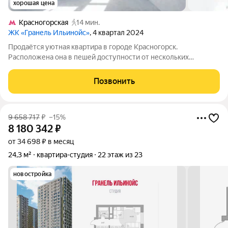
хорошая цена
Красногорская
14 мин.
ЖК «Гранель Ильинойс»
, 4 квартал 2024
Продаётся уютная квартира в городе Красногорск.
Расположена она в пешей доступности от нескольких
ключевых точек города: до района Красногорская можно
добраться за приятные 15 минут пешком; до Павшино около
Позвонить
получаса спокойной прогулки; а до
9 658 717
₽
–15%
8 180 342
₽
от 34 698 ₽ в месяц
24,3 м²
квартира-студия
22 этаж из 23
новостройка