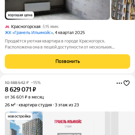
хорошая цена
Красногорская
15 мин.
ЖК «Гранель Ильинойс»
, 4 квартал 2025
Продаётся уютная квартира в городе Красногорск.
Расположена она в пешей доступности от нескольких
ключевых точек города: до района Красногорская можно
добраться за приятные 15 минут пешком; до Павшино около
Позвонить
получаса спокойной прогулки; а до
10 188 542
₽
–15%
8 629 071
₽
от 36 601 ₽ в месяц
26 м²
квартира-студия
3 этаж из 23
новостройка