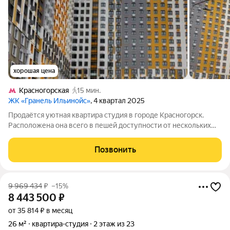
хорошая цена
Красногорская
15 мин.
ЖК «Гранель Ильинойс»
, 4 квартал 2025
Продаётся уютная квартира студия в городе Красногорск.
Расположена она всего в пешей доступности от нескольких
ключевых точек города: до района Красногорская можно
добраться за приятные 15 минут пешком; до Павшино около
Позвонить
получаса спокойной прогулки;
9 969 434
₽
–15%
8 443 500
₽
от 35 814 ₽ в месяц
26 м²
квартира-студия
2 этаж из 23