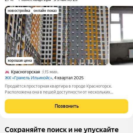
новостройка
онлайн показ
хорошая цена
Красногорская
15 мин.
ЖК «Гранель Ильинойс»
, 4 квартал 2025
Продаётся просторная квартира в городе Красногорск.
Расположена она в пешей доступности от нескольких
ключевых точек города: до района Красногорская можно
добраться за приятные 15 минут пешком; до Павшино около
Позвонить
получаса спокойной прогулки; а до
Сохраняйте поиск и не упускайте