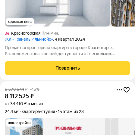
хорошая цена
Красногорская
14 мин.
ЖК «Гранель Ильинойс»
, 4 квартал 2024
Продаётся просторная квартира в городе Красногорск.
Расположена она в пешей доступности от нескольких
ключевых точек города: до района Красногорская можно
добраться за приятные 15 минут пешком; до Павшино около
Позвонить
получаса спокойной прогулки; а до
9 578 644
₽
–15%
8 112 525
₽
от 34 410 ₽ в месяц
24,4 м²
квартира-студия
15 этаж из 23
новостройка