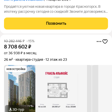
Продаётся уютная новая квартира в городе Красногорск. В
ипотеку рассрочку сегодня со скидкой! Звоните договоримся о
визите. Расположена она всего в пешей доступности от
станций Красногорская (1.3 километра), Павшино (2.4
Позвонить
километра) и других ближайших
10 282 446
₽
–15%
8 708 602
₽
от 36 938 ₽ в месяц
26 м²
квартира-студия
12 этаж из 23
новостройка
3D-тур