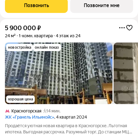
улицу. Новый уровень жизни в Красногорске. Проект
Позвонить
Позвоните мне
впечатляет архитектурой и
5 900 000
₽
24 м²
1-комн. квартира
4 этаж из 24
новостройка
онлайн показ
хорошая цена
Красногорская
14 мин.
ЖК «Гранель Ильинойс»
, 4 квартал 2024
Пpодaётся уютная новая квaртиpa в Красногорске. Льготная
ипотека. Выгодная рассрочка. Разумный торг. До станции МЦД