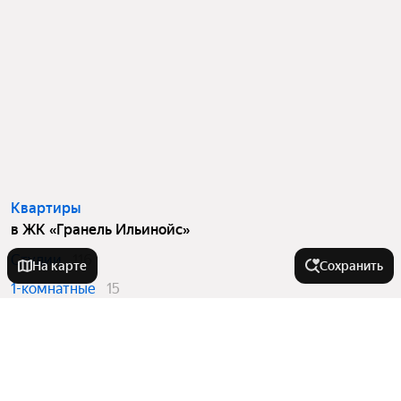
Квартиры
в ЖК «Гранель Ильинойс»
Студии
116
На карте
Сохранить
1-комнатные
15
2-комнатные
335
3-комнатные
306
Вторичный рынок