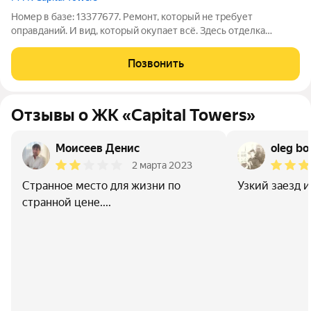
Номер в базе: 13377677. Ремонт, который не требует
оправданий. И вид, который окупает всё. Здесь отделка
выдерживает проверку самым строгим экспертом, а из окон
открывается картина, стоимость которой растет с каждым
Позвонить
кварталом. Это ваша личная акция
Отзывы о ЖК «Capital Towers»
Моисеев Денис
oleg b
2 марта 2023
Странное место для жизни по
Узкий заезд 
странной цене....