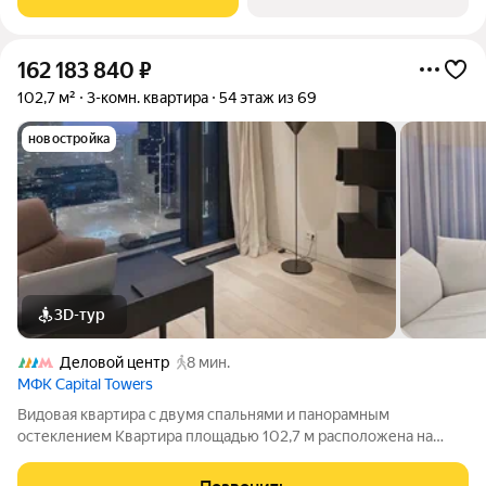
162 183 840
₽
102,7 м²
3-комн. квартира
54 этаж из 69
новостройка
3D-тур
Деловой центр
8 мин.
МФК Capital Towers
Видовая квартира с двумя спальнями и панорамным
остеклением Квартира площадью 102,7 м расположена на
пятьдесят четвёртом этаже башни Park Tower в ЖК Capital
Towers. Панорамные окна открывают виды на Москву-реку,