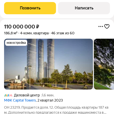
планировка: просторная кухня-столовая-гостиная, мастер-
спальня с собственной ванной и гардеробной комнатой, еще
Позвонить
Написать
две уютные спальни и два отдельных
110 000 000
₽
186,8 м²
4-комн. квартира
46 этаж из 60
новостройка
Деловой центр
6 мин.
МФК Capital Towers
, 2 квартал 2023
ОН 23219. Продается доля. 12. Общая площадь квартиры 187 кв
м. Дополнительно предлагаются к продаже машиноместа в