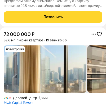
Предлагаем вашему вниманию 1- комнатную квартиру
площадью 29.5 кв.м. с дизайнерской отделкой, в доме премиум
класса ЖК «Capital Towers», башня Park Tower. Красивая виды,
панорамные окна в пол, премиум отделка и сантехника не
Позвонить
оставит вас равнодушными!
72 000 000
₽
52,6 м²
1-комн. квартира
19 этаж из 66
новостройка
Деловой центр
8 мин.
МФК Capital Towers