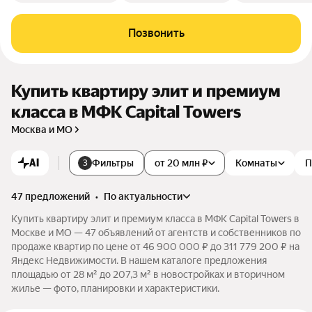
Позвонить
Купить квартиру элит и премиум
класса в МФК Capital Towers
Москва и МО
AI
Фильтры
от 20 млн ₽
Комнаты
П
3
47 предложений
•
по актуальности
Купить квартиру элит и премиум класса в МФК Capital Towers в
Москве и МО — 47 объявлений от агентств и собственников по
продаже квартир по цене от 46 900 000 ₽ до 311 779 200 ₽ на
Яндекс Недвижимости. В нашем каталоге предложения
площадью от 28 м² до 207,3 м² в новостройках и вторичном
жилье — фото, планировки и характеристики.