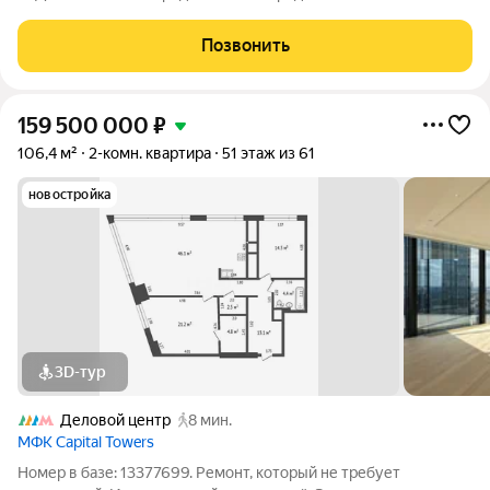
подземном паркинге.
Позвонить
159 500 000
₽
106,4 м²
2-комн. квартира
51 этаж из 61
новостройка
3D-тур
Деловой центр
8 мин.
МФК Capital Towers
Номер в базе: 13377699. Ремонт, который не требует