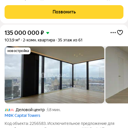
премиум класса ЖК «Capital Towers», башня River Tower.
ПРЕИМУЩЕСТВА: Удобная функциональная планировка
Позвонить
правильной геометрической формой с
135 000 000
₽
103,9 м²
2-комн. квартира
35 этаж из 61
новостройка
Деловой центр
8 мин.
МФК Capital Towers
Код объекта: 2256583. Исключительное предложение для