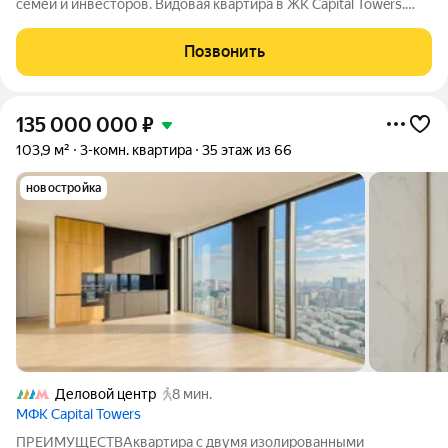
семей и инвесторов. Видовая квартира в ЖК Capital Towers.
Адрес: Москва, Краснопресненская набережная, 14Ак3.
Описание: - Расположение: квартира на 35-м этаже с видом на
Позвонить
парк Красная Пресня и
135 000 000
₽
103,9 м²
3-комн. квартира
35 этаж из 66
новостройка
Деловой центр
8 мин.
МФК Capital Towers
ПРЕИМУЩЕСТВАквартира с двумя изолированными