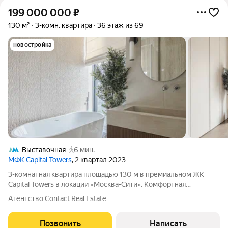
199 000 000
₽
130 м²
3-комн. квартира
36 этаж из 69
новостройка
Выставочная
6 мин.
МФК Capital Towers
, 2 квартал 2023
3-комнатная квартира площадью 130 м в премиальном ЖК
Capital Towers в локации «Москва-Сити». Комфортная
планировка: просторная кухня-столовая-гостиная, мастер-
Агентство Contact Real Estate
спальня с собственной ванной и гардеробной комнатой, еще
две уютные спальни и два отдельных
Позвонить
Написать