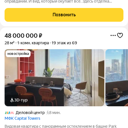
оправданий. И вид, который окупает всё. Здесь отделка
выдерживает проверку самым строгим экспертом, а из окон
открывается картина, стоимость которой растет с каждым
Позвонить
кварталом. Это ваша личная акция
48 000 000
₽
28 м²
1-комн. квартира
19 этаж из 69
новостройка
3D-тур
Деловой центр
8 мин.
МФК Capital Towers
Видовая квартира с панорамным остеклением в башне Park