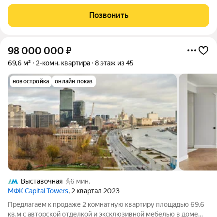
Towers (Капитал Тауэрс)", 35/61 этаж. Характеристики
квартиры: -Полностью с отделкой, встроенная кухня. -Высокий
Позвонить
стиль жизни +
98 000 000
₽
69,6 м²
2-комн. квартира
8 этаж из 45
новостройка
онлайн показ
Выставочная
6 мин.
МФК Capital Towers
, 2 квартал 2023
Предлагаем к продаже 2 комнатную квартиру площадью 69,6
кв.м с авторской отделкой и эксклюзивной мебелью в доме