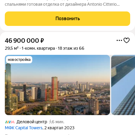
спальнями готовая отделка от дизайнера Antonio Citterio
панорамные виды на Москву консьерж 24/7 лифты Schindler
ЖК премиум класса «Capital Towers» 3-комнатная квартира с
Позвонить
полноценной мастер спальней.
46 900 000
₽
29,5 м²
1-комн. квартира
18 этаж из 66
новостройка
Деловой центр
6 мин.
МФК Capital Towers
, 2 квартал 2023