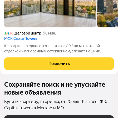
Деловой центр
8 мин.
МФК Capital Towers
К продаже предлагается квартира 109,3 кв.м. с готовой
отделкой и панорамным остеклением, впечатляющими
видовыми характеристиками статусного ЖК Capital Towers
премиум-класса на набережной Москва-реки. Преимущества: -
Позвонить
Панорамные окна в пол, много света
Сохраняйте поиск и не упускайте
новые объявления
Купить квартиру, вторичка, от 20 млн ₽ за всё, ЖК:
Capital Towers в Москве и МО