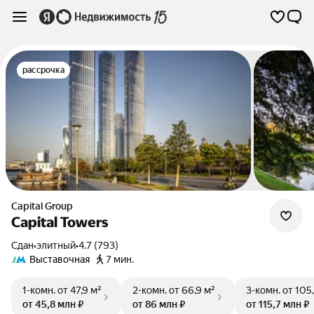
рассрочка
Capital Group
Capital Towers
Сдан
•
элитный
•
4.7 (793)
Выставочная
7 мин.
1-комн.
от 47,9 м²
2-комн.
от 66,9 м²
3-комн.
от 105
от 45,8 млн ₽
от 86 млн ₽
от 115,7 млн ₽