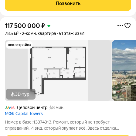
Краснопресненской набережной. Общая площадь 103,9
Позвонить
квадратных метра, 35 этаж из 61. О
117 500 000
₽
78,5 м²
2-комн. квартира
51 этаж из 61
новостройка
3D-тур
Деловой центр
8 мин.
МФК Capital Towers
Номер в базе: 13374313. Ремонт, который не требует
оправданий. И вид, который окупает всё. Здесь отделка
выдерживает проверку самым строгим экспертом, а из окон