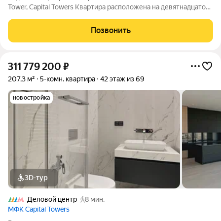
Tower, Capital Towers Квартира расположена на девятнадцатом
этаже башни Park Tower на Краснопресненской набережной.
Панорамные окна открывают виды на Москву-реку и Москва-
Позвонить
Сити, наполняя
311 779 200
₽
207,3 м²
5-комн. квартира
42 этаж из 69
новостройка
3D-тур
Деловой центр
8 мин.
МФК Capital Towers