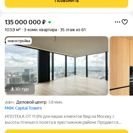
Позвонить
парк «Красная Пресня» и Москва-Сити.
135 000 000
₽
103,9 м²
3-комн. квартира
35 этаж из 61
новостройка
3D-тур
Деловой центр
8 мин.
МФК Capital Towers
ИПОТЕКА ОТ 11,9% для наших клиентов Вид на Москву с
высоты птичьего полета в престижном районе Продается
видовая трехкомнатная квартира в башне Capital Towers на