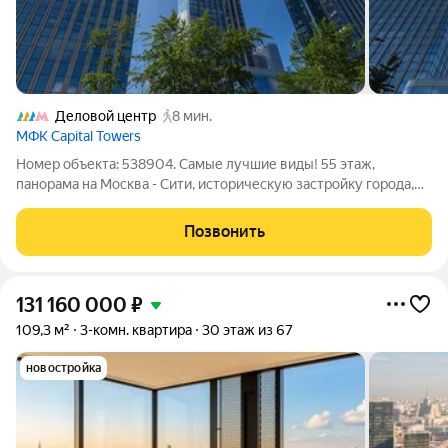
Деловой центр
8 мин.
МФК Capital Towers
Номер объекта: 538904. Самые лучшие виды! 55 этаж,
панорама на Москва - Сити, историческую застройку города,
набережную Москва - реки, парки и Воробьевы горы. В
продаже квартира с качественной отделкой в премиальном
Позвонить
ЖК Capital Towers. Планировка:
131 160 000
₽
109,3 м²
3-комн. квартира
30 этаж из 67
новостройка