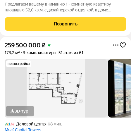
Предлагаем вашему вниманию 1 - комнатную квартиру
площадью 52,6 кв.м. с дизайнерской отделкой, в доме
премиум класса ЖК «Capital Towers», башня Park Tower.
Красивая виды на две стороны, панорамные окна в пол,
Позвонить
премиум отделка и сантехника не оставит
259 500 000
₽
173,2 м²
3-комн. квартира
51 этаж из 61
новостройка
3D-тур
Деловой центр
8 мин.
МФК Capital Towers