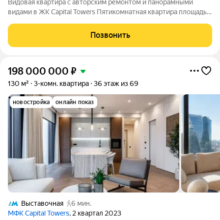
Видовая квартира с авторским ремонтом и панорамными
видами в ЖК Capital Towers Пятикомнатная квартира площадью
207,3 м расположена на сорок втором этаже ЖК делюкс-
класса Capital Towers. Панорамные окна открывают виды на
Позвонить
Москву-реку, Москва-Сити и
198 000 000
₽
130 м²
3-комн. квартира
36 этаж из 69
новостройка
онлайн показ
Выставочная
6 мин.
МФК Capital Towers
, 2 квартал 2023