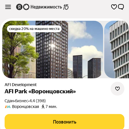
скидка 20% на машино-места
AFI Development
AFI Park «Воронцовский»
Сдан
•
бизнес
•
4.4 (398)
Воронцовская
7 мин.
Позвонить