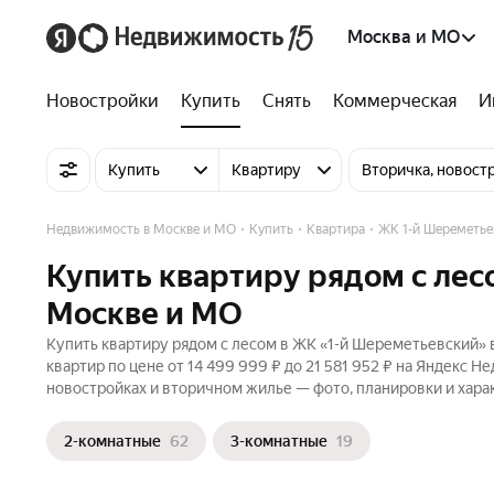
Москва и МО
Новостройки
Купить
Снять
Коммерческая
И
Купить
Квартиру
Вторичка, новост
Недвижимость в Москве и МО
Купить
Квартира
ЖК 1-й Шереметье
Купить квартиру рядом с лес
Москве и МО
Купить квартиру рядом с лесом в ЖК «1-й Шереметьевский» 
квартир по цене от 14 499 999 ₽ до 21 581 952 ₽ на Яндекс 
новостройках и вторичном жилье — фото, планировки и хара
2-комнатные
62
3-комнатные
19