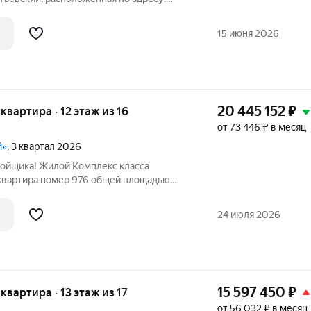
ки, микрорайон Подрезково,
! Квартира идеально подходит для
15 июня 2026
20 445 152
₽
 квартира · 12 этаж из 16
от 73 446 ₽ в месяц
й»
, 3 квартал 2026
ройщика! Жилой Комплекс класса
 квартира номер 976 общей площадью
16 этажного здания. Чистовая отделка. -
которой можно разместить большую
24 июля 2026
15 597 450
₽
 квартира · 13 этаж из 17
от 56 032 ₽ в месяц