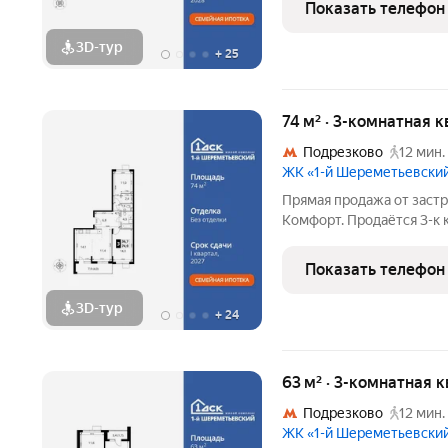
Показать телефон
удобного хранения
3D-тур
+
25
74 м² · 3-комнатная к
Подрезково
12 мин.
ЖК «1-й Шереметьевски
Прямая продажа от заст
Комфорт. Продаётся 3-к
кв.м. на 17-м этаже 17 эт
с гардеробной. Просторн
Показать телефон
хранения вещей.
3D-тур
+
24
63 м² · 3-комнатная 
Подрезково
12 мин.
ЖК «1-й Шереметьевски