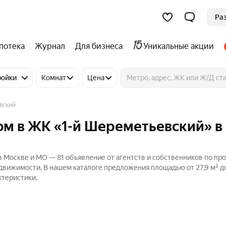
Ра
потека
Журнал
Для бизнеса
Уникальные акции
ройки
Комнат
Цена
вский
ом в ЖК «1-й Шереметьевский» в
в Москве и МО — 81 объявление от агентств и собственников по пр
Недвижимости. В нашем каталоге предложения площадью от 27,9 м² до
ктеристики.