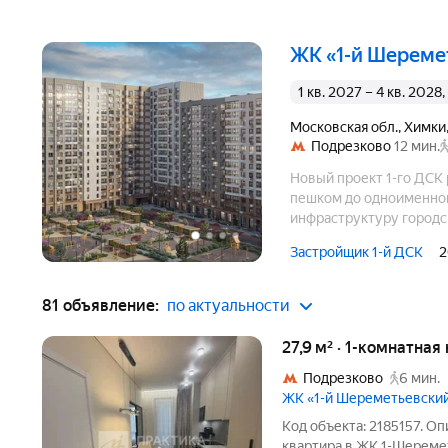
ЖК «1-й Шерем
1 кв. 2027 – 4 кв. 202
Московская обл.
,
Химки
Подрезково
12 мин.
Новый проект 1-го ДСК 
пешком до одноименной
инфраструктуру городс
свободное время на отд
Застройщик 1-й ДСК
2
развивающей среде.
81 объявление:
по актуальности
27,9 м² · 1-комнатная
Подрезково
6 мин.
ЖК «1-й Шереметьевски
Код объекта: 2185157. О
квартира в ЖК 1-Шереме