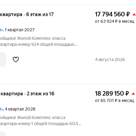
17 794 560
₽
 квартира · 6 этаж из 17
от 63 924 ₽ в месяц
й»
, 1 квартал 2027
ройщика! Жилой Комплекс класса
 квартира номер 924 общей площадью
1 этажного здания. Без отделки. -
которой можно разместить большую
4 августа 2026
18 289 150
₽
я квартира · 2 этаж из 16
от 65 701 ₽ в месяц
й»
, 4 квартал 2028
ройщика! Жилой Комплекс класса
квартира номер 1 общей площадью 60.5
ажного здания. Предчистовая отделка. -
ой. Просторное место для отдыха и