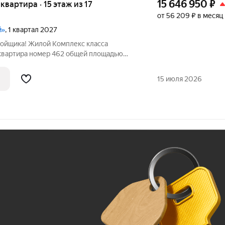
15 646 950
₽
 квартира · 15 этаж из 17
от 56 209 ₽ в месяц
й»
, 1 квартал 2027
ройщика! Жилой Комплекс класса
 квартира номер 462 общей площадью
17 этажного здания. Без отделки. - Мастер-
сторное место для отдыха и удобного
15 июля 2026
Ж
До 100 тыс. ₽