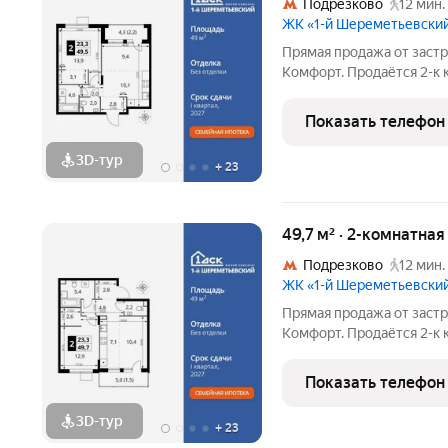
Подрезково
12 мин.
ЖК «1-й Шереметьевски
Прямая продажа от заст
Комфорт. Продаётся 2-к
49.5 кв.м. на 13-м этаже 
зона с гардеробной. Про
Показать телефон
хранения
3D-тур
+
23
49,7 м² · 2-комнатная
Подрезково
12 мин.
ЖК «1-й Шереметьевски
Прямая продажа от заст
Комфорт. Продаётся 2-к
49.7 кв.м. на 8-м этаже 1
зона с гардеробной. Про
Показать телефон
хранения вещей.
3D-тур
+
23