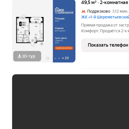
49,5 м² · 2-комнатная
Подрезково
12 мин.
ЖК «1-й Шереметьевски
Прямая продажа от заст
Комфорт. Продаётся 2-к
49.5 кв.м. на 15-м этаже 
зона с гардеробной. Про
Показать телефон
хранения
3D-тур
+
23
ЕЖЕМЕСЯЧНЫЙ ПЛАТЁ
До 30 тыс. ₽
До 50 тыс. ₽
До 70 тыс. ₽