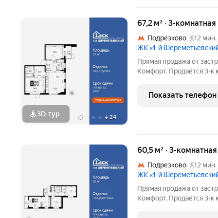
67,2 м² · 3-комнатная
Подрезково
12 мин.
ЖК «1-й Шереметьевски
Прямая продажа от заст
Комфорт. Продаётся 3-к
67.2 кв.м. на 6-м этаже 1
Просторная спальня, в 
Показать телефон
кровать. - Угловая
3D-тур
+
24
60,5 м² · 3-комнатна
Подрезково
12 мин.
ЖК «1-й Шереметьевски
Прямая продажа от заст
Комфорт. Продаётся 3-к 
кв.м. на 2-м этаже 16 эт
Мастер-зона с гардеробн