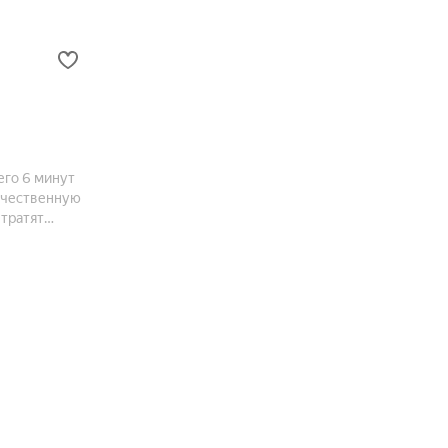
его 6 минут
качественную
 тратят
зопасной и