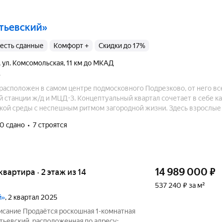
етьевский»
8, есть сданные
комфорт +
Скидки до 17%
,
ул. Комсомольская
,
11 км до МКАД
расположен в самом центре подмосковного Подрезково, от него вс
 станции ж/д и МЦД-3. Концептуальный квартал сочетает в себе 
кой среды с неспешным ритмом загородной жизни. Здесь взрослые
ых, а не на долгие разъезды по домашним делам, а дети растут в бе
0 сдано
7 строятся
14 989 000
₽
 квартира · 2 этаж из 14
537 240 ₽ за м²
й»
, 2 квартал 2025
писание Продаётся роскошная 1-комнатная
тьевский, расположенная по адресу: