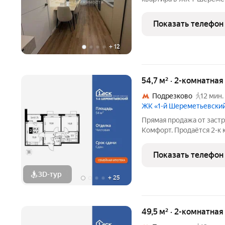
Московская область, Хим
Комсомольская улица, 14
Показать телефон
комфортной жизни!
+
12
54,7 м² · 2-комнатная
Подрезково
12 мин.
ЖК «1-й Шереметьевски
Прямая продажа от заст
Комфорт. Продаётся 2-к
54.4 кв.м. на 12-м этаже 
Просторная спальня, в 
Показать телефон
кровать. - Линейная
3D-тур
+
25
49,5 м² · 2-комнатная