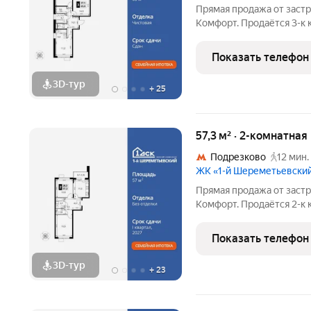
Прямая продажа от заст
Комфорт. Продаётся 3-к
62.9 кв.м. на 10-м этаже 
Просторная спальня, в 
Показать телефон
кровать. -
3D-тур
+
25
57,3 м² · 2-комнатная
Подрезково
12 мин.
ЖК «1-й Шереметьевски
Прямая продажа от заст
Комфорт. Продаётся 2-к
57.3 кв.м. на 17-м этаже 
Просторная спальня, в 
Показать телефон
кровать. - Распашная
3D-тур
+
23