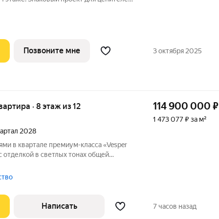
еды от Веспер. Квартал площадью 3,7 га
ком проспекте и воплощает новую
Позвоните мне
3 октября 2025
114 900 000
₽
квартира · 8 этаж из 12
1 473 077 ₽ за м²
квартал 2028
ями в квартале премиум-класса «Vesper
с отделкой в светлых тонах общей
на в корпусе 1, на восьмом этаже.
ра. Спланированы кухня-гостиная с
тство
Написать
7 часов назад