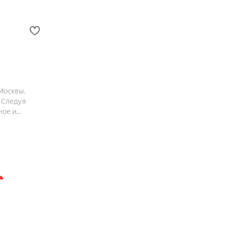
Москвы.
 Следуя
ное и