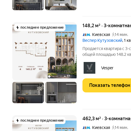
148,2 м² · 3-комнатна
последнее предложение
Киевская
14 мин.
Веспер Кутузовский
, 1 
Продается квартира с 3-
общей площадью 148.2 кв.
ценителей комфортной г
площадью 3,7 га располо
Vesper
воплощает новую
+
17
Показать телефон
462,3 м² · 3-комнатн
последнее предложение
Киевская
14 мин.