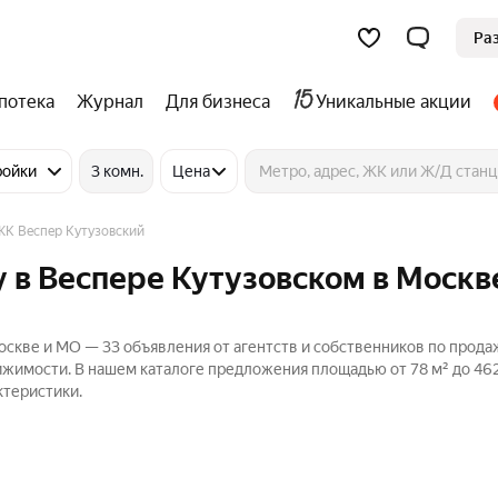
Ра
потека
Журнал
Для бизнеса
Уникальные акции
ройки
3 комн.
Цена
ЖК Веспер Кутузовский
 в Веспере Кутузовском в Москв
скве и МО — 33 объявления от агентств и собственников по прода
вижимости. В нашем каталоге предложения площадью от 78 м² до 462
ктеристики.