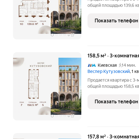
общей площадью 139,6 кв
ценителей комфортной г
площадью 3,7 га располо
Показать телефон
воплощает новую
+
17
158,5 м² · 3-комнатна
Киевская
14 мин.
Веспер Кутузовский
, 1 
Продается квартира с 3-м
общей площадью 158,5 кв.
ценителей комфортной г
площадью 3,7 га располо
Показать телефон
воплощает новую
+
17
157,8 м² · 3-комнатна