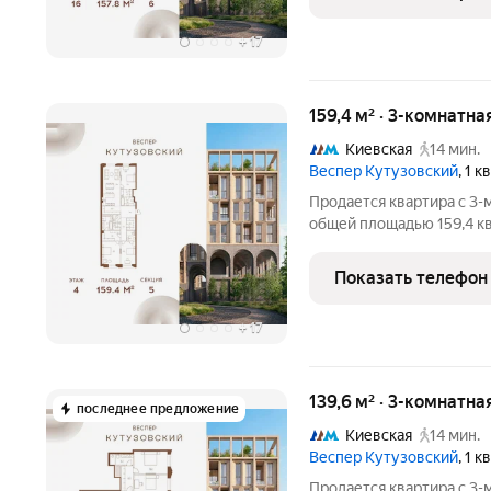
воплощает новую
+
17
159,4 м² · 3-комнатна
Киевская
14 мин.
Веспер Кутузовский
, 1 
Продается квартира с 3-м
общей площадью 159,4 кв.
ценителей комфортной г
площадью 3,7 га располо
Показать телефон
воплощает новую
+
17
139,6 м² · 3-комнатна
последнее предложение
Киевская
14 мин.
Веспер Кутузовский
, 1 
Продается квартира с 3-