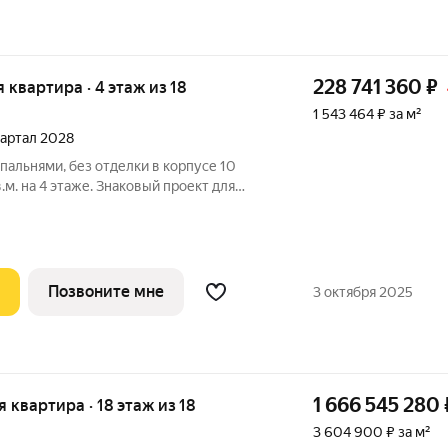
228 741 360
₽
я квартира · 4 этаж из 18
1 543 464 ₽ за м²
квартал 2028
спальнями, без отделки в корпусе 10
м. на 4 этаже. Знаковый проект для
ородской среды от Веспер. Квартал
жен на Кутузовском проспекте и
Позвоните мне
3 октября 2025
1 666 545 280
ая квартира · 18 этаж из 18
3 604 900 ₽ за м²