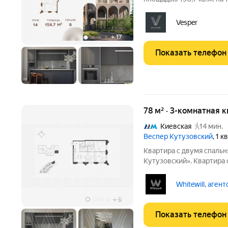
комфортной городской ср
расположен на Кутузовс
Vesper
+
17
Показать телефон
78 м² · 3-комнатная 
Киевская
14 мин.
Веспер Кутузовский
, 1 
Квартира с двумя спальн
Кутузовский». Квартира 
площадью 78 м расположе
Высота потолков 3,2 мет
Whitewill, аген
обеденной зоной
+
9
Показать телефон