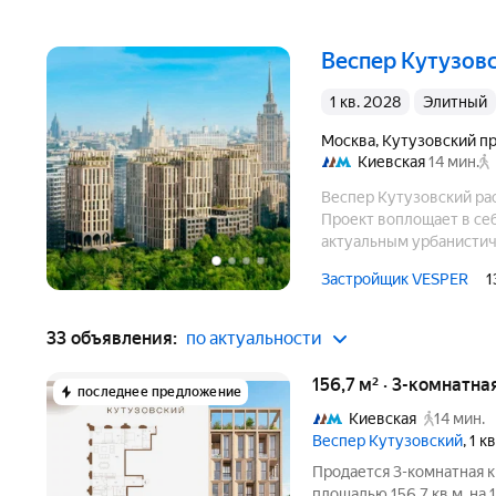
Веспер Кутузов
1 кв. 2028
элитный
Москва
,
Кутузовский пр
Киевская
14 мин.
Веспер Кутузовский ра
Проект воплощает в се
актуальным урбанистич
эргономичное пространс
Застройщик VESPER
1
33 объявления:
по актуальности
156,7 м² · 3-комнатна
последнее предложение
Киевская
14 мин.
Веспер Кутузовский
, 1 
Продается 3-комнатная к
площадью 156,7 кв.м. на