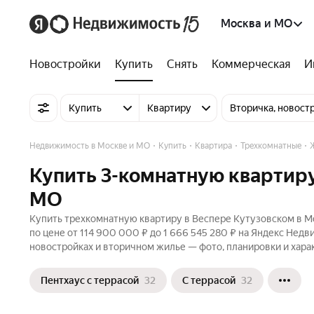
Москва и МО
Новостройки
Купить
Снять
Коммерческая
И
Купить
Квартиру
Вторичка, новост
Недвижимость в Москве и МО
Купить
Квартира
Трехкомнатные
Купить 3-комнатную квартиру
МО
Купить трехкомнатную квартиру в Веспере Кутузовском в Мо
по цене от 114 900 000 ₽ до 1 666 545 280 ₽ на Яндекс Нед
новостройках и вторичном жилье — фото, планировки и хара
Пентхаус с террасой
32
С террасой
32