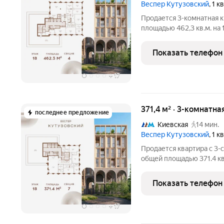
Веспер Кутузовский
, 1 
Продается 3-комнатная к
площадью 462,3 кв.м. на
комфортной городской ср
расположен на Кутузовс
Показать телефон
+
17
371,4 м² · 3-комнатна
последнее предложение
Киевская
14 мин.
Веспер Кутузовский
, 1 
Продается квартира с 3-с
общей площадью 371.4 кв.
ценителей комфортной г
площадью 3,7 га располо
Показать телефон
воплощает новую
+
17