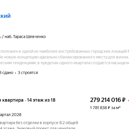
ский
. / наб. Тараса Шевченко
сположен в одной из наиболее востребованных городских локаций 
бе новую концепцию идеально сбалансированного места для жизни.
еским тенденциям, в пределах одного квартала создается насыщен
тво, где есть все, что нужно для комфорта жителей.
3 сдано
3 строятся
279 214 016
₽
я квартира · 14 этаж из 18
1 781 838 ₽ за м²
квартал 2028
вартира без отделки в корпусе 8.2 общей
 14 этаже. Знаковый проект для ценителей