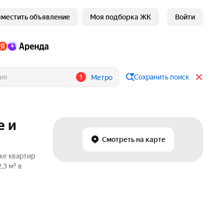
зместить объявление
Моя подборка ЖК
Войти
1
Сохранить поиск
Метро
е и
Смотреть на карте
же квартир
,3 м² в