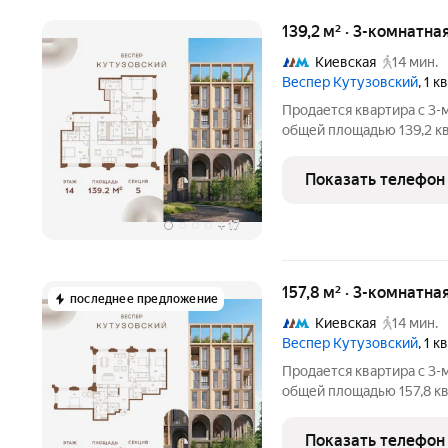
139,2 м² · 3-комнатна
Киевская
14 мин.
Веспер Кутузовский
, 1 
Продается квартира с 3-
общей площадью 139,2 кв.
ценителей комфортной г
площадью 3,7 га располо
Показать телефон
воплощает новую
+
17
157,8 м² · 3-комнатна
последнее предложение
Киевская
14 мин.
Веспер Кутузовский
, 1 
Продается квартира с 3-м
общей площадью 157,8 кв.
ценителей комфортной г
площадью 3,7 га располо
Показать телефон