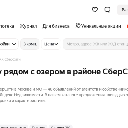
Ра
потека
Журнал
Для бизнеса
Уникальные акции
ройки
3 комн.
Цена
ЖК СберСити
 рядом с озером в районе СберС
ерСити в Москве и МО — 48 объявлений от агентств и собственник
на Яндекс Недвижимости. В нашем каталоге предложения площадью от
ровки и характеристики.