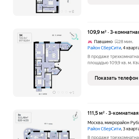
береговой
+
5
109,9 м² · 3-комнатна
Павшино
28 мин.
Район СберСити
, 4 квар
В продаже трехкомнатная квартира с чистовой отделкой, общей
площадью 109,9 кв. м. К
семиэтажного корпуса кл
района СберСити, который 
Показать телефон
квартиры.
+
1
111,5 м² · 3-комнатна
Москва
,
микрорайон Руб
Район СберСити
, 3 квар
В продаже трехкомнатная квартира с чистовой отделкой, общей