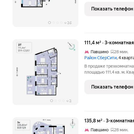
Балансд в квартале В16 
Сбер. Архитектуру кварт
Показать телефон
ARCHEA
+
26
111,4 м² · 3-комнатна
Павшино
28 мин.
Район СберСити
, 4 квар
В продаже трехкомнатная квартира с чистовой отделкой, общей
площадью 111,4 кв. м. К
одинадцатиэтажного кор
района СберСити, которы
Показать телефон
квартала
+
2
135,8 м² · 3-комнатна
Павшино
28 мин.