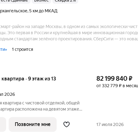
8, есть сданные
бизнес
Скидка 2%
Архангельское
,
5 км до МКАД
март-район на западе Москвы, в одном из самых экологически чист
ы. Это первая в России и крупнейшая в мире инновационная городс
одным стандартам зелёного проектирования. СберСити — это новац
куумное мусороудаление, тестирование зелёных технологий, сист
ити»
1 строится
82 199 840
₽
я квартира · 9 этаж из 13
от 332 779 ₽ в меся
тал 2026
Квартира расположена на девятом этаже
ии корпуса класса Адвансд в новом
й строит Сбер. Дом находится на второй
Позвоните мне
17 июля 2026