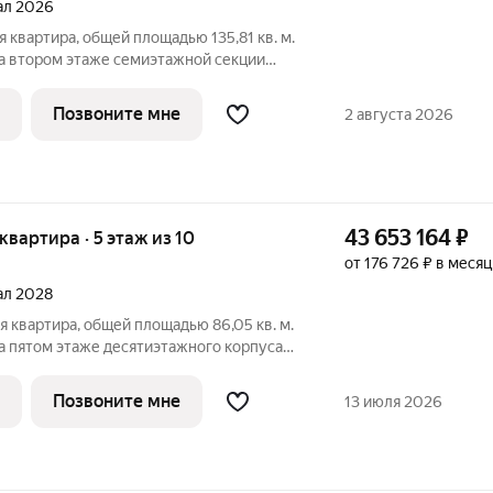
тал 2026
а втором этаже семиэтажной секции
перб в новом районе СберСити, который
тся на первой береговой линии Москвы-
Позвоните мне
2 августа 2026
43 653 164
₽
 квартира · 5 этаж из 10
от 176 726 ₽ в месяц
тал 2028
а пятом этаже десятиэтажного корпуса
нового района СберСити, который строит
ала В16 создало итальянское бюро
Позвоните мне
13 июля 2026