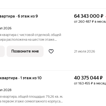
64 343 000
₽
квартира · 6 этаж из 9
от 260 487 ₽ в меся
тал 2026
тира расположена на шестом этаже
сса Оптимум в квартале В17 нового
оит Сбер. Всего в доме 48 квартир.
Позвоните мне
21 июля 2026
40 375 044
₽
 квартира · 1 этаж из 10
от 163 455 ₽ в месяц
тал 2028
а первом этаже семиэтажного корпуса