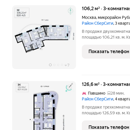
106,2 м² · 3-комнатна
Москва
,
микрорайон Руб
Район СберСити
, 3 квар
В продаже двухкомнатная квартира с чистовой отделкой, общей
площадью 106,21 кв. м. 
тринадцатиэтажной секц
СберСити, который строи
Показать телефон
береговой
+
7
126,6 м² · 3-комнатна
Павшино
28 мин.
Район СберСити
, 4 квар
В продаже трехкомнатная квартира с чистовой отделкой, общей
площадью 126,59 кв. м. 
одинадцатиэтажной секц
районе СберСити, которы
Показать телефон