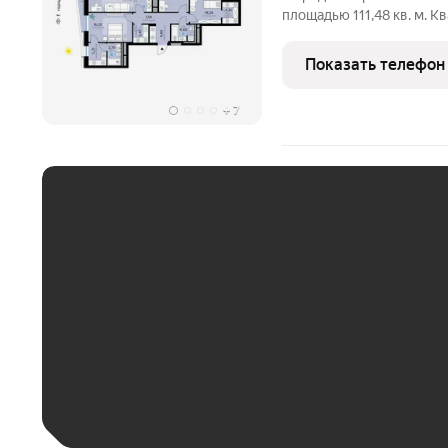
площадью 111,48 кв. м. 
тринадцатиэтажной секц
СберСити, который строи
Показать телефон
береговой
+
7
ЕЖЕМЕСЯЧНЫЙ ПЛАТЁ
До 30 тыс. ₽
До 50 тыс. ₽
До 70 тыс. ₽
Больше 100 тыс. ₽