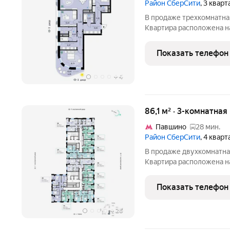
Район СберСити
, 3 квар
В продаже трехкомнатная квартира, общей площадью 135,81 кв. м.
Квартира расположена н
клубного дома класса Су
строит Сбер. Дом находи
Показать телефон
реки.
+
4
86,1 м² · 3-комнатная
Павшино
28 мин.
Район СберСити
, 4 квар
В продаже двухкомнатная квартира, общей площадью 86,05 кв. м.
Квартира расположена н
Балансд в квартале В16 
Сбер. Архитектуру кварт
Показать телефон
ARCHEA
+
26