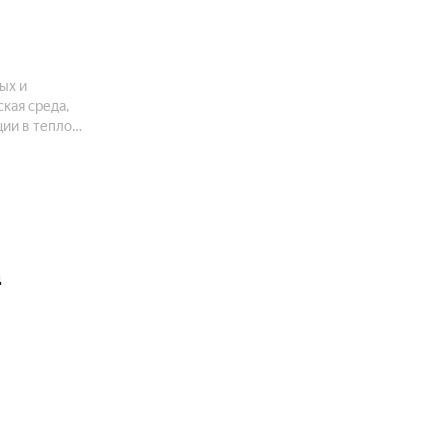
ых и
кая среда,
ии в тепло-
емы умный
ц