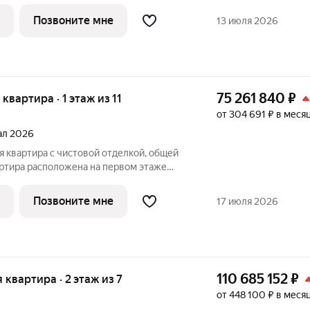
нового района СберСити, который строит
ала В16 создало итальянское бюро
Позвоните мне
13 июля 2026
75 261 840
₽
я квартира · 1 этаж из 11
от 304 691 ₽ в меся
тал 2026
вартира расположена на первом этаже
пуса Оптимум в квартале В14 нового
й строит Сбер. Архитектуру корпусов
Позвоните мне
17 июля 2026
110 685 152
₽
я квартира · 2 этаж из 7
от 448 100 ₽ в меся