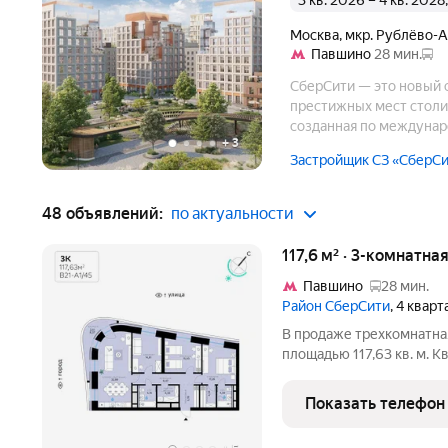
3 кв. 2026 – 4 кв. 202
Москва
,
мкр. Рублёво-
Павшино
28 мин.
СберСити — это новый с
престижных мест столиц
созданная по междунар
+
3
и энергоснабжении, ва
Застройщик СЗ «СберС
дом.
48 объявлений:
по актуальности
117,6 м² · 3-комнатна
Павшино
28 мин.
Район СберСити
, 4 квар
В продаже трехкомнатная квартира с чистовой отделкой, общей
площадью 117,63 кв. м. 
одинадцатиэтажной секц
районе СберСити, которы
Показать телефон
береговой