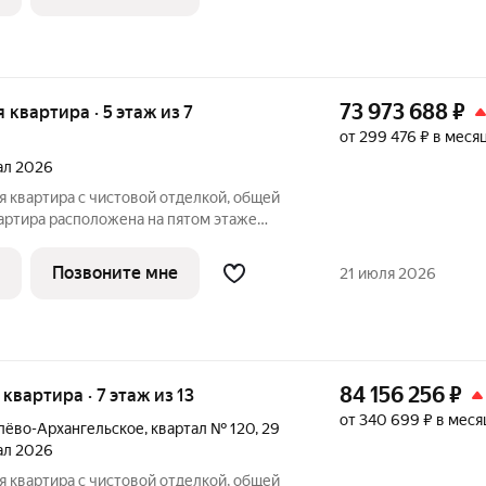
73 973 688
₽
я квартира · 5 этаж из 7
от 299 476 ₽ в меся
тал 2026
вартира расположена на пятом этаже
асса Балансд в квартале В17 нового
строит Сбер. Всего в доме 103
Позвоните мне
21 июля 2026
84 156 256
₽
я квартира · 7 этаж из 13
от 340 699 ₽ в меся
лёво-Архангельское
,
квартал № 120
,
29
тал 2026