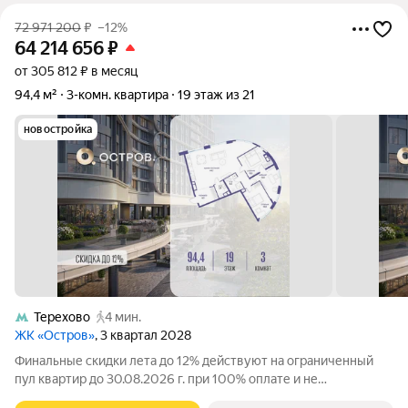
72 971 200
₽
–12%
64 214 656
₽
от 305 812 ₽ в месяц
94,4 м²
3-комн. квартира
19 этаж из 21
новостройка
Терехово
4 мин.
ЖК «Остров»
, 3 квартал 2028
Финальные скидки лета до 12% действуют на ограниченный
пул квартир до 30.08.2026 г. при 100% оплате и не
субсидированной ипотеке. Продаётся 3-комн. квартира от