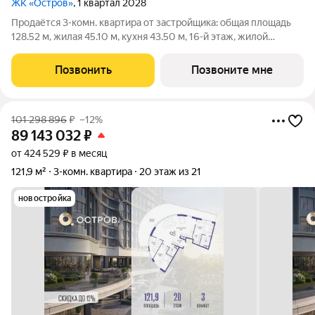
ЖК «Остров»
, 1 квартал 2028
Продаётся 3-комн. квартира от застройщика: общая площадь
128.52 м, жилая 45.10 м, кухня 43.50 м, 16-й этаж, жилой
квартал «Остров 7», корпус 1 (секция 2). Срок сдачи: 1 квартал
2028 года. 3 совмещенных санузла. В жилой зоне 2 больших
Позвонить
Позвоните мне
окна на одну
101 298 896
₽
–12%
89 143 032
₽
от 424 529 ₽ в месяц
121,9 м²
3-комн. квартира
20 этаж из 21
новостройка