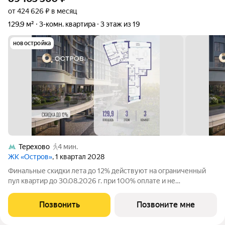
от 424 626 ₽ в месяц
129,9 м²
3-комн. квартира
3 этаж из 19
новостройка
Терехово
4 мин.
ЖК «Остров»
, 1 квартал 2028
Финальные скидки лета до 12% действуют на ограниченный
пул квартир до 30.08.2026 г. при 100% оплате и не
субсидированной ипотеке. Продаётся 3-комн. квартира от
застройщика: общая площадь 129.92 м, жилая 45.10 м, кухня
Позвонить
Позвоните мне
43.40 м, 3-й этаж, жилой квартал