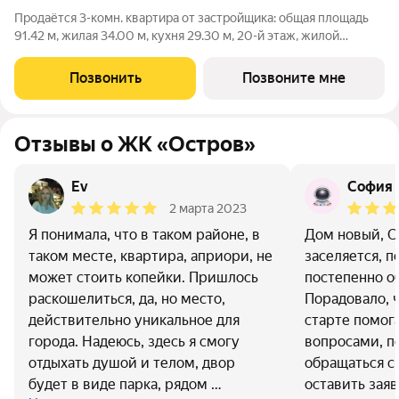
Продаётся 3-комн. квартира от застройщика: общая площадь
91.42 м, жилая 34.00 м, кухня 29.30 м, 20-й этаж, жилой
квартал «Остров 7», корпус 7 (секция 2). Срок сдачи: 3 квартал
2028 года. 3 санузла (1 раздельный и 2 совмещенных). В жилой
Позвонить
Позвоните мне
зоне 2
Отзывы о ЖК «Остров»
Ev
София 
2 марта 2023
Я понимала, что в таком районе, в
Дом новый, О
таком месте, квартира, априори, не
заселяется, 
может стоить копейки. Пришлось
постепенно о
раскошелиться, да, но место,
Порадовало, 
действительно уникальное для
старте помог
города. Надеюсь, здесь я смогу
вопросами, п
отдыхать душой и телом, двор
обращаться с
будет в виде парка, рядом …
оставить заяв