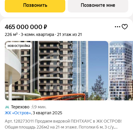
застройщика: общая площадь 91.52 м, жилая 34.00 м, кухня
Позвонить
Позвоните мне
29.30 м, 21-й этаж, жилой квартал
465 000 000
₽
226 м²
3-комн. квартира
21 этаж из 21
новостройка
Терехово
9 мин.
ЖК «Остров»
, 3 квартал 2025
Арт. 128273011 Продаем видовой ПЕНТХАУС в ЖК ОСТРОВ!
Общая площадь 226м2 на 21-м этаже. Потолки 6 м, 3 с/у,