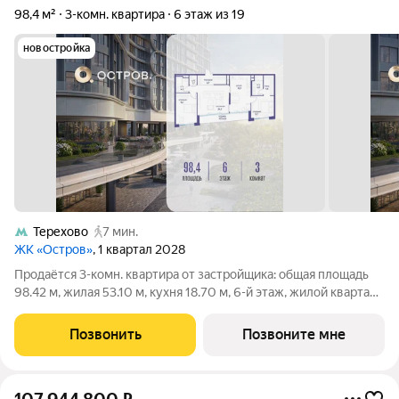
98,4 м²
3-комн. квартира
6 этаж из 19
новостройка
Терехово
7 мин.
ЖК «Остров»
, 1 квартал 2028
Продаётся 3-комн. квартира от застройщика: общая площадь
98.42 м, жилая 53.10 м, кухня 18.70 м, 6-й этаж, жилой квартал
«Остров 7», корпус 4 (секция 1). Срок сдачи: 1 квартал 2028
года. 2 совмещенных санузла. В жилой зоне 2 больших окна на
Позвонить
Позвоните мне
одну