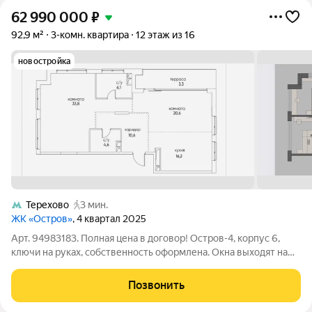
62 990 000
₽
92,9 м²
3-комн. квартира
12 этаж из 16
новостройка
Терехово
3 мин.
ЖК «Остров»
, 4 квартал 2025
Арт. 94983183. Полная цена в договор! Остров-4, корпус 6,
ключи на руках, собственность оформлена. Окна выходят на
три стороны. Вид на Серебряный бор, воду и красивый
пешеходный мост через реку. Уютная евро 3х-комнатная
Позвонить
квартира с террасой в