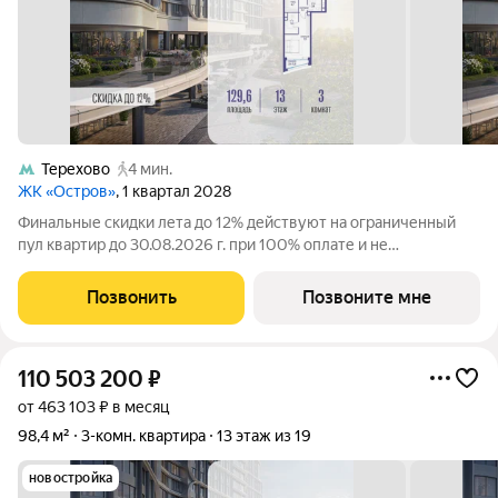
Терехово
4 мин.
ЖК «Остров»
, 1 квартал 2028
Финальные скидки лета до 12% действуют на ограниченный
пул квартир до 30.08.2026 г. при 100% оплате и не
субсидированной ипотеке. Продаётся 3-комн. квартира от
застройщика: общая площадь 129.62 м, жилая 45.10 м, кухня
Позвонить
Позвоните мне
43.50 м, 13-й этаж, жилой
110 503 200
₽
от 463 103 ₽ в месяц
98,4 м²
3-комн. квартира
13 этаж из 19
новостройка