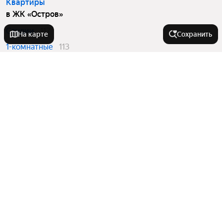
Квартиры
в ЖК «Остров»
Студии
117
На карте
Сохранить
1-комнатные
113
2-комнатные
223
3-комнатные
181
4 и более комнатные
235
Вторичный рынок
в ЖК «Остров»
Студии
11
1-комнатные
21
2-комнатные
50
3-комнатные
58
4 и более комнатные
28