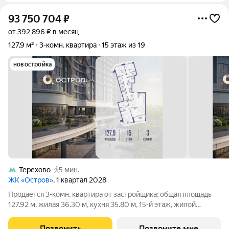
93 750 704
₽
от 392 896 ₽ в месяц
127,9 м²
3-комн. квартира
15 этаж из 19
новостройка
Терехово
5 мин.
ЖК «Остров»
, 1 квартал 2028
Продаётся 3-комн. квартира от застройщика: общая площадь
127.92 м, жилая 36.30 м, кухня 35.80 м, 15-й этаж, жилой
квартал «Остров 7», корпус 2 (секция 2). Срок сдачи: 1 квартал
2028 года. 3 совмещенных санузла. В жилой зоне 2 больших
Позвонить
Позвоните мне