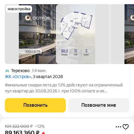
новостройка
Терехово
4 мин.
ЖК «Остров»
, 3 квартал 2028
Финальные скидки лета до 12% действуют на ограниченный
пул квартир до 30.08.2026 г. при 100% оплате и не
субсидированной ипотеке. Продаётся 3-комн. квартира от
застройщика: общая площадь 104.92 м, жилая 40.30 м, кухня
Позвонить
Позвоните мне
45.80 м, 21-й этаж, жилой
101 322 000
₽
–12%
89 163 360
₽