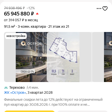
74 938 496
₽
–12%
65 945 880
₽
от 314 057 ₽ в месяц
91,5 м²
3-комн. квартира
21 этаж из 21
новостройка
Терехово
4 мин.
ЖК «Остров»
, 3 квартал 2028
Финальные скидки лета до 12% действуют на ограниченный
пул квартир до 30.08.2026 г. при 100% оплате и не
субсидированной ипотеке. Продаётся 3-комн. квартира от