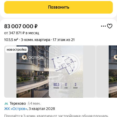
терраса. В стоимость входит 2 машиноместа на -1 этаже и
кладовка. Есть возможность продажи пентхауса, занимающего
Позвонить
21-й этаж целиком. Общая
83 007 000
₽
от 347 871 ₽ в месяц
103,5 м²
3-комн. квартира
17 этаж из 21
новостройка
Терехово
4 мин.
ЖК «Остров»
, 3 квартал 2028
Продаётся 3-комн. квартира от застройщика: общая площадь