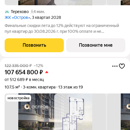
Терехово
4 мин.
ЖК «Остров»
, 3 квартал 2028
Финальные скидки лета до 12% действуют на ограниченный
пул квартир до 30.08.2026 г. при 100% оплате и не
субсидированной ипотеке. Продаётся 3-комн. квартира от
застройщика: общая площадь 121.92 м, жилая 41.20 м, кухня
Позвонить
Позвоните мне
44.20 м, 20-й этаж, жилой
122 335 000
₽
–12%
107 654 800
₽
от 512 689 ₽ в месяц
107,5 м²
3-комн. квартира
13 этаж из 19
новостройка