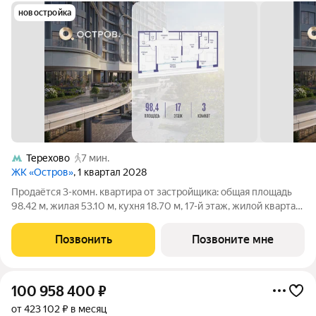
новостройка
Терехово
7 мин.
ЖК «Остров»
, 1 квартал 2028
Продаётся 3-комн. квартира от застройщика: общая площадь
98.42 м, жилая 53.10 м, кухня 18.70 м, 17-й этаж, жилой квартал
«Остров 7», корпус 4 (секция 1). Срок сдачи: 1 квартал 2028
года. 2 совмещенных санузла. В жилой зоне 2 больших окна на
Позвонить
Позвоните мне
одну
100 958 400
₽
от 423 102 ₽ в месяц