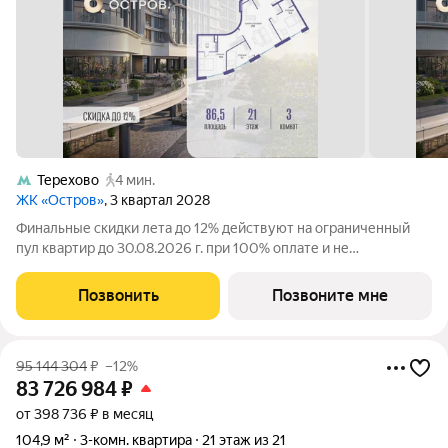
Терехово
4 мин.
ЖК «Остров»
, 3 квартал 2028
Финальные скидки лета до 12% действуют на ограниченный
пул квартир до 30.08.2026 г. при 100% оплате и не
субсидированной ипотеке. Продаётся 3-комн. квартира от
застройщика: общая площадь 86.52 м, жилая 42.90 м, кухня
Позвонить
Позвоните мне
29.80 м, 21-й этаж, жилой квартал
95 144 304
₽
–12%
83 726 984
₽
от 398 736 ₽ в месяц
104,9 м²
3-комн. квартира
21 этаж из 21