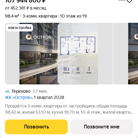
107 944 800
₽
от 452 381 ₽ в месяц
98,4 м²
3-комн. квартира
10 этаж из 19
новостройка
Терехово
7 мин.
ЖК «Остров»
, 1 квартал 2028
Продаётся 3-комн. квартира от застройщика: общая площадь
98.42 м, жилая 53.10 м, кухня 18.70 м, 10-й этаж, жилой квартал
«Остров 7», корпус 4 (секция 1). Срок сдачи: 1 квартал 2028
года. 2 совмещенных санузла. В жилой зоне 2 больших окна на
Позвонить
Позвоните мне
одну