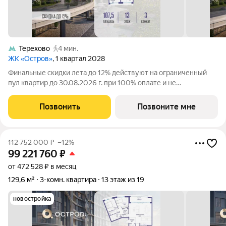
Терехово
4 мин.
ЖК «Остров»
, 1 квартал 2028
Финальные скидки лета до 12% действуют на ограниченный
пул квартир до 30.08.2026 г. при 100% оплате и не
субсидированной ипотеке. Продаётся 3-комн. квартира от
застройщика: общая площадь 107.52 м, жилая 56.60 м, кухня
Позвонить
Позвоните мне
14.00 м, 13-й этаж, жилой
112 752 000
₽
–12%
99 221 760
₽
от 472 528 ₽ в месяц
129,6 м²
3-комн. квартира
13 этаж из 19
новостройка