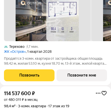
Терехово
7 мин.
ЖК «Остров»
, 1 квартал 2028
Продаётся 3-комн. квартира от застройщика: общая площадь
98.42 м, жилая 53.10 м, кухня 18.70 м, 13-й этаж, жилой квартал
«Остров 7», корпус 4 (секция 1). Срок сдачи: 1 квартал 2028
года. 2 совмещенных санузла. В жилой зоне 2 больших окна на
Позвонить
Позвоните мне
одну
114 537 600
₽
от 480 011 ₽ в месяц
98,4 м²
3-комн. квартира
17 этаж из 19