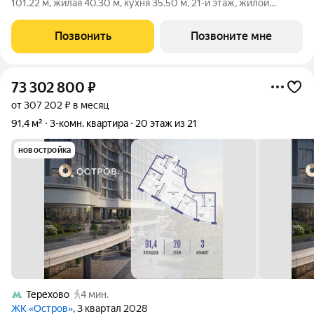
101.22 м, жилая 40.30 м, кухня 35.50 м, 21-й этаж, жилой
квартал «Остров 7», корпус 7 (секция 2). Срок сдачи: 3 квартал
2028 года. 3 санузла (1 раздельный и 2 совмещенных). В жилой
Позвонить
Позвоните мне
зоне 2
73 302 800
₽
от 307 202 ₽ в месяц
91,4 м²
3-комн. квартира
20 этаж из 21
новостройка
Терехово
4 мин.
ЖК «Остров»
, 3 квартал 2028