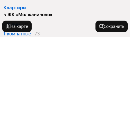
Квартиры
в ЖК «Молжаниново»
Студии
31
На карте
Сохранить
1-комнатные
73
2-комнатные
27
3-комнатные
40
Вторичный рынок
в ЖК «Молжаниново»
Студии
6
Квартиры в новостройках
в ЖК «Молжаниново»
Студии
25
1-комнатные
73