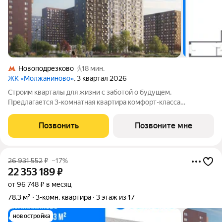
Новоподрезково
18 мин.
ЖК «Молжаниново»
, 3 квартал 2026
Строим кварталы для жизни с заботой о будущем.
Предлагается 3-комнатная квартира комфорт-класса
площадью 79.12 кв.м в Молжаниново, корпус 6КВ на 3-м этаже,
в жилом комплексе "Молжаниново".Для тех, кто ценит время,
Позвонить
Позвоните мне
предлагаем сделать готовую отделку:
26 931 552
₽
–17%
22 353 189
₽
от 96 748 ₽ в месяц
78,3 м²
3-комн. квартира
3 этаж из 17
новостройка