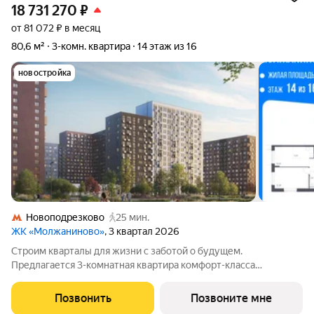
18 731 270
₽
от 81 072 ₽ в месяц
80,6 м²
3-комн. квартира
14 этаж из 16
новостройка
Новоподрезково
25 мин.
ЖК «Молжаниново»
, 3 квартал 2026
Строим кварталы для жизни с заботой о будущем.
Предлагается 3-комнатная квартира комфорт-класса
площадью 80.62 кв.м в Молжаниново, корпус 4КВ на 14-м
этаже, в жилом комплексе "Молжаниново".Для тех, кто ценит
Позвонить
Позвоните мне
время, предлагаем сделать готовую отделку: