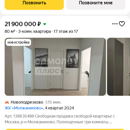
этаже, в жилом комплексе "Молжаниново".Для тех, кто ценит
Позвонить
Позвоните мне
время, предлагаем сделать готовую отделку:
21 900 000
₽
80 м²
3-комн. квартира
17 этаж из 17
новостройка
Новоподрезково
15 мин.
ЖК «Молжаниново»
, 4 квартал 2024
Арт. 138635488 Свободная продажа свободой квартиры! г.
Москва, р-н Молжаниново. Полноценные три комнаты.
Состояние отличное со всей мебелью и техникой. Все комнаты