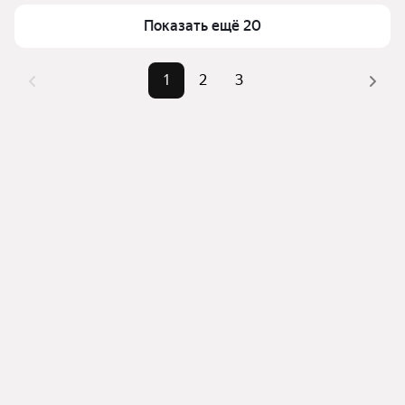
верхней части страницы есть самые частые 
Самый дорогой объект
22,35 млн ₽
Показать ещё 20
комбинации фильтров, например «» или «»
Помимо удобной сортировки по цене продажи вы 
можете отсортировать результаты по стоимости 
1
2
3
квадратного метра или площади