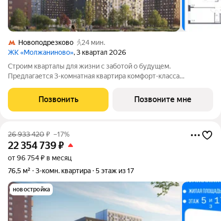
Новоподрезково
24 мин.
ЖК «Молжаниново»
, 3 квартал 2026
Строим кварталы для жизни с заботой о будущем.
Предлагается 3-комнатная квартира комфорт-класса
площадью 81.28 кв.м в Молжаниново, корпус 5КВ на 3-м этаже,
в жилом комплексе "Молжаниново".Для тех, кто ценит время,
Позвонить
Позвоните мне
предлагаем сделать готовую отделку:
26 933 420
₽
–17%
22 354 739
₽
от 96 754 ₽ в месяц
76,5 м²
3-комн. квартира
5 этаж из 17
новостройка