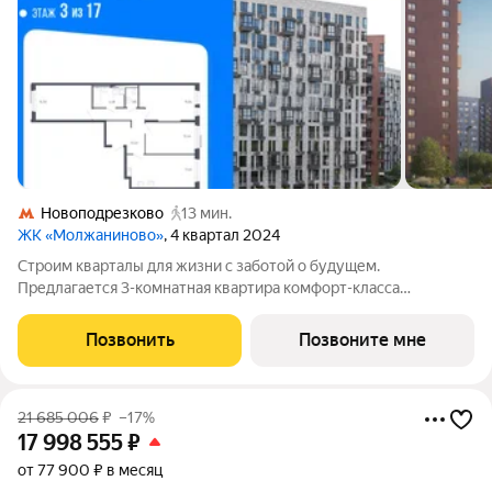
Новоподрезково
13 мин.
ЖК «Молжаниново»
, 4 квартал 2024
Строим кварталы для жизни с заботой о будущем.
Предлагается 3-комнатная квартира комфорт-класса
площадью 78.3 кв.м в Молжаниново, корпус 2КВ на 3-м этаже,
в жилом комплексе "Молжаниново".Для тех, кто ценит время,
Позвонить
Позвоните мне
предлагаем сделать готовую отделку:
21 685 006
₽
–17%
17 998 555
₽
от 77 900 ₽ в месяц