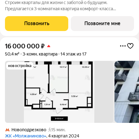
Строим кварталы для жизни с заботой о будущем.
Предлагается 3-комнатная квартира комфорт-класса
площадью 78.44 кв.м в Молжаниново, корпус 5КВ на 5-м этаже,
в жилом комплексе "Молжаниново".Для тех, кто ценит время,
Позвонить
Позвоните мне
предлагаем сделать готовую отделку:
16 000 000
₽
50,4 м²
3-комн. квартира
14 этаж из 17
новостройка
Новоподрезково
15 мин.
ЖК «Молжаниново»
, 4 квартал 2024