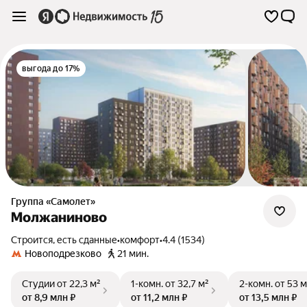
выгода до 17%
Группа «Самолет»
Молжаниново
Строится, есть сданные
•
комфорт
•
4.4 (1534)
Новоподрезково
21 мин.
Студии
от 22,3 м²
1-комн.
от 32,7 м²
2-комн.
от 53 м
от 8,9 млн ₽
от 11,2 млн ₽
от 13,5 млн ₽