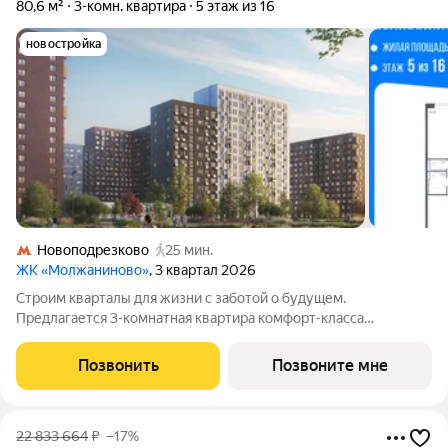
80,6 м²
3-комн. квартира
5 этаж из 16
новостройка
Новоподрезково
25 мин.
ЖК «Молжаниново»
, 3 квартал 2026
Строим кварталы для жизни с заботой о будущем.
Предлагается 3-комнатная квартира комфорт-класса
площадью 80.62 кв.м в Молжаниново, корпус 4КВ на 5-м
этаже, в жилом комплексе "Молжаниново".Для тех, кто ценит
Позвонить
Позвоните мне
время, предлагаем сделать готовую отделку:
22 833 664
₽
–17%