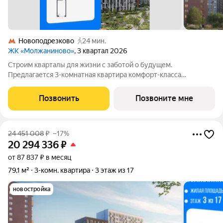
Новоподрезково
24 мин.
ЖК «Молжаниново»
, 3 квартал 2026
Строим кварталы для жизни с заботой о будущем.
Предлагается 3-комнатная квартира комфорт-класса
площадью 78.55 кв.м в Молжаниново, корпус 5КВ на 5-м этаже,
в жилом комплексе "Молжаниново".Для тех, кто ценит время,
Позвонить
Позвоните мне
предлагаем сделать готовую отделку:
24 451 008
₽
–17%
20 294 336
₽
от 87 837 ₽ в месяц
79,1 м²
3-комн. квартира
3 этаж из 17
новостройка