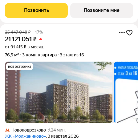
площадью 79.21 кв.м в Молжаниново, корпус 4КВ на 12-м
этаже, в жилом комплексе "Молжаниново".Для тех, кто ценит
Позвонить
Позвоните мне
время, предлагаем сделать готовую отделку:
25 447 048
₽
–17%
21 121 051
₽
от 91 415 ₽ в месяц
76,5 м²
3-комн. квартира
3 этаж из 16
новостройка
Новоподрезково
24 мин.
ЖК «Молжаниново»
, 3 квартал 2026