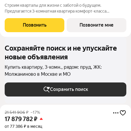
Строим кварталы для жизни с заботой о будущем.
Предлагается 3-комнатная квартира комфорт-класса
площадью 78.44 кв.м в Молжаниново, корпус 4КВ на 3-м этаже,
в жилом комплексе "Молжаниново".Для тех, кто ценит время,
Позвонить
Позвоните мне
предлагаем сделать готовую отделку:
Сохраняйте поиск и не упускайте
новые объявления
Купить квартиру, 3-комн., рядом: пруд, ЖК:
Молжаниново в Москве и МО
Сохранить поиск
21 541 906
₽
–17%
17 879 782
₽
от 77 386 ₽ в месяц