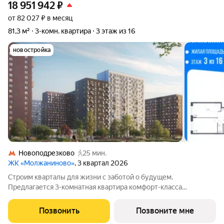
18 951 942
₽
от 82 027 ₽ в месяц
81,3 м²
3-комн. квартира
3 этаж из 16
новостройка
Новоподрезково
25 мин.
ЖК «Молжаниново»
, 3 квартал 2026
Строим кварталы для жизни с заботой о будущем.
Предлагается 3-комнатная квартира комфорт-класса
площадью 81.28 кв.м в Молжаниново, корпус 4КВ на 3-м этаже,
в жилом комплексе "Молжаниново".Для тех, кто ценит время,
Позвонить
Позвоните мне
предлагаем сделать готовую отделку: