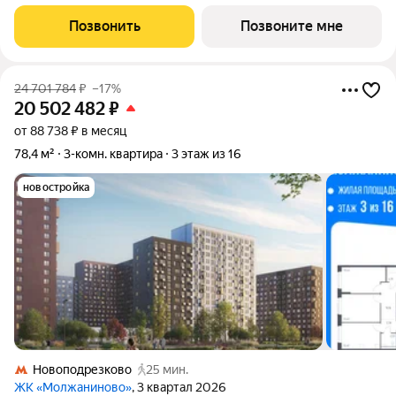
площадью 78.44 кв.м в Молжаниново, корпус 5КВ на 16-м
этаже, в жилом комплексе "Молжаниново".Для тех, кто ценит
Позвонить
Позвоните мне
время, предлагаем сделать готовую отделку:
24 701 784
₽
–17%
20 502 482
₽
от 88 738 ₽ в месяц
78,4 м²
3-комн. квартира
3 этаж из 16
новостройка
Новоподрезково
25 мин.
ЖК «Молжаниново»
, 3 квартал 2026