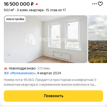
16 500 000
₽
50,1 м²
3-комн. квартира
15 этаж из 17
новостройка
Новоподрезково
13 мин.
ЖК «Молжаниново»
, 4 квартал 2024
Номер лота: 95360. Продается просторная и комфортная 3-
комнатная квартира в современном жилом комплексе на
Ленинградское ш., 229Ак2. Общая площадь составляет 50,1 м,
из которых 33,42 м - жилая. Квартира расположена на 15 этаже
Позвонить
17-этажного дома,