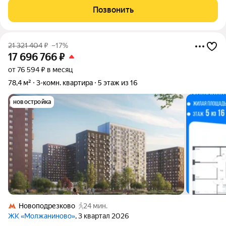
изолированные-удобная планировка. Правое крыло(окна на
Позвонить
улицу) - комната 18 кв.м,
21 321 404
₽
–17%
17 696 766
₽
от 76 594 ₽ в месяц
78,4 м²
3-комн. квартира
5 этаж из 16
новостройка
Новоподрезково
24 мин.
ЖК «Молжаниново»
, 3 квартал 2026