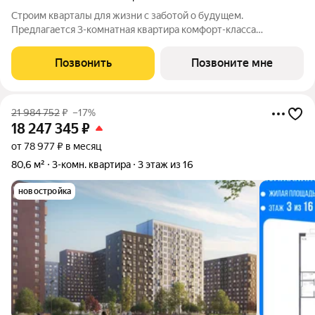
Строим кварталы для жизни с заботой о будущем.
Предлагается 3-комнатная квартира комфорт-класса
площадью 76.45 кв.м в Молжаниново, корпус 5КВ на 3-м этаже,
в жилом комплексе "Молжаниново".Для тех, кто ценит время,
Позвонить
Позвоните мне
предлагаем сделать готовую отделку:
21 984 752
₽
–17%
18 247 345
₽
от 78 977 ₽ в месяц
80,6 м²
3-комн. квартира
3 этаж из 16
новостройка