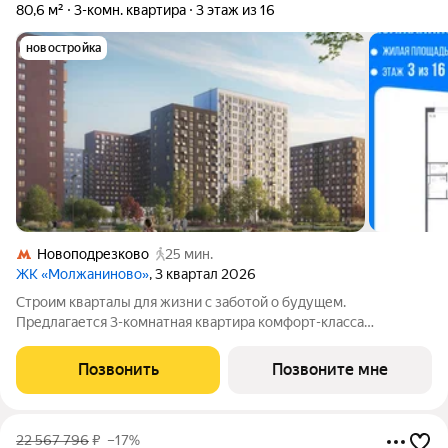
80,6 м²
3-комн. квартира
3 этаж из 16
новостройка
Новоподрезково
25 мин.
ЖК «Молжаниново»
, 3 квартал 2026
Строим кварталы для жизни с заботой о будущем.
Предлагается 3-комнатная квартира комфорт-класса
площадью 80.62 кв.м в Молжаниново, корпус 4КВ на 3-м
этаже, в жилом комплексе "Молжаниново".Для тех, кто ценит
Позвонить
Позвоните мне
время, предлагаем сделать готовую отделку:
22 567 796
₽
–17%