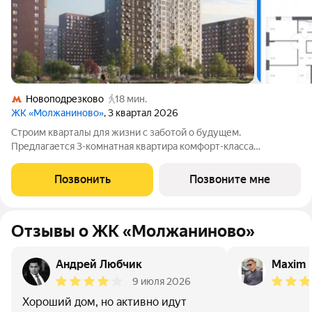
Новоподрезково
18 мин.
ЖК «Молжаниново»
, 3 квартал 2026
Строим кварталы для жизни с заботой о будущем.
Предлагается 3-комнатная квартира комфорт-класса
площадью 76.49 кв.м в Молжаниново, корпус 6КВ на 5-м
этаже, в жилом комплексе "Молжаниново".Для тех, кто ценит
Позвонить
Позвоните мне
время, предлагаем сделать готовую отделку:
Отзывы о ЖК «Молжаниново»
Андрей Любчик
Maxim 
9 июля 2026
Хороший дом, но активно идут