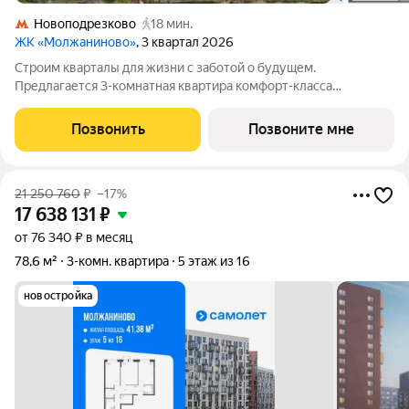
Новоподрезково
18 мин.
ЖК «Молжаниново»
, 3 квартал 2026
Строим кварталы для жизни с заботой о будущем.
Предлагается 3-комнатная квартира комфорт-класса
площадью 79.15 кв.м в Молжаниново, корпус 6КВ на 7-м этаже,
в жилом комплексе "Молжаниново".Для тех, кто ценит время,
Позвонить
Позвоните мне
предлагаем сделать готовую отделку:
21 250 760
₽
–17%
17 638 131
₽
от 76 340 ₽ в месяц
78,6 м²
3-комн. квартира
5 этаж из 16
новостройка