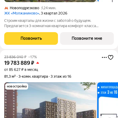
Новоподрезково
24 мин.
ЖК «Молжаниново»
, 3 квартал 2026
Строим кварталы для жизни с заботой о будущем.
Предлагается 3-комнатная квартира комфорт-класса
площадью 80.62 кв.м в Молжаниново, корпус 5КВ на 3-м
этаже, в жилом комплексе "Молжаниново".Для тех, кто ценит
Позвонить
Позвоните мне
время, предлагаем сделать готовую отделку:
23 836 010
₽
–17%
19 783 889
₽
от 85 627 ₽ в месяц
81,3 м²
3-комн. квартира
3 этаж из 16
новостройка