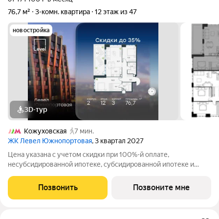
76,7 м²
3-комн. квартира
12 этаж из 47
новостройка
3D-тур
Кожуховская
7 мин.
ЖК Левел Южнопортовая
, 3 квартал 2027
Цена указана с учетом скидки при 100%-й оплате,
несубсидированной ипотеке, субсидированной ипотеке и
процентной рассрочке. Если вы агент зафиксируйте клиента в
личном кабинете до обращения за консультацией. В северной
Позвонить
Позвоните мне
части района Печатники