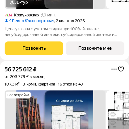
3D-тур
Кожуховская
9 мин.
ЖК Левел Южнопортовая
, 2 квартал 2026
Цена указана с учетом скидки при 100%-й оплате,
несубсидированной ипотеке, субсидированной ипотеке и
процентной рассрочке. Если вы агент зафиксируйте клиента в
личном кабинете до обращения за консультацией. В северной
Позвонить
Позвоните мне
части района Печатники
56 725 612
₽
от 203 779 ₽ в месяц
107,3 м²
3-комн. квартира
16 этаж из 49
новостройка