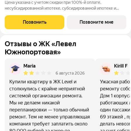
Цена указана с учетом скидки при 100%-й оплате,
несубсидированной ипотеке, субсидированной ипотеке и
процентной рассрочке. Если вы агент зафиксируйте клиента в
личном кабинете до обращения за консультацией. В северной
Позвонить
Позвоните мне
части района Печатники
Отзывы о ЖК «Левел
Южнопортовая»
Maria
Kirill F
6 августа 2026
Купили квартиру в ЖК Level и
Ужасная работ
столкнулись с крайне неприятной
ремонту собс
системой организации ремонта.
Дом 1 корпуса
Мы не делаем никакой
работающих л
перепланировки — только обычный
один пассажи
ремонт. Тем не менее управляющая
69 этажей , п
компания требует заплатить около
делать нево
80 000 рублей за какое-то
за счет собс