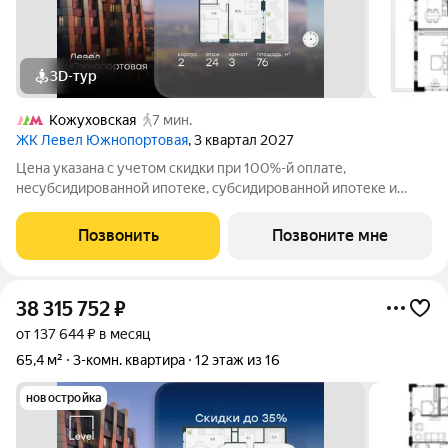
3D-тур
Кожуховская
7 мин.
ЖК Левел Южнопортовая
, 3 квартал 2027
Цена указана с учетом скидки при 100%-й оплате,
несубсидированной ипотеке, субсидированной ипотеке и
процентной рассрочке. Если вы агент зафиксируйте клиента в
личном кабинете до обращения за консультацией. В северной
Позвонить
Позвоните мне
части района Печатники
38 315 752
₽
от 137 644 ₽ в месяц
65,4 м²
3-комн. квартира
12 этаж из 16
новостройка