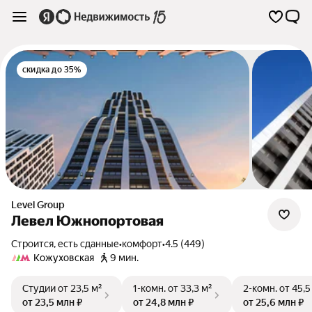
скидка до 35%
Level Group
Левел Южнопортовая
Строится, есть сданные
•
комфорт
•
4.5 (449)
Кожуховская
9 мин.
Студии
от 23,5 м²
1-комн.
от 33,3 м²
2-комн.
от 45,5
от 23,5 млн ₽
от 24,8 млн ₽
от 25,6 млн ₽