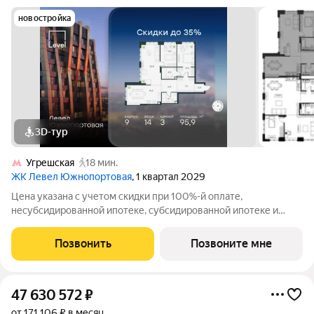
новостройка
3D-тур
Угрешская
18 мин.
ЖК Левел Южнопортовая
, 1 квартал 2029
Цена указана с учетом скидки при 100%-й оплате,
несубсидированной ипотеке, субсидированной ипотеке и
процентной рассрочке. Если вы агент зафиксируйте клиента в
личном кабинете до обращения за консультацией. В северной
Позвонить
Позвоните мне
части района Печатники
47 630 572
₽
от 171 106 ₽ в месяц