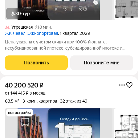
3D-тур
Угрешская
18 мин.
ЖК Левел Южнопортовая
, 1 квартал 2029
Цена указана с учетом скидки при 100%-й оплате,
несубсидированной ипотеке, субсидированной ипотеке и
процентной рассрочке. Если вы агент зафиксируйте клиента в
личном кабинете до обращения за консультацией. В северной
Позвонить
Позвоните мне
части района Печатники
40 200 520
₽
от 144 415 ₽ в месяц
63,5 м²
3-комн. квартира
32 этаж из 49
новостройка