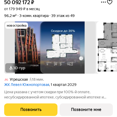
50 092 172
₽
от 179 949 ₽ в месяц
96,2 м²
3-комн. квартира
39 этаж из 49
новостройка
3D-тур
Угрешская
18 мин.
ЖК Левел Южнопортовая
, 1 квартал 2029
Цена указана с учетом скидки при 100%-й оплате,
несубсидированной ипотеке, субсидированной ипотеке и
процентной рассрочке. Если вы агент зафиксируйте клиента в
личном кабинете до обращения за консультацией. В северной
Позвонить
Позвоните мне
части района Печатники