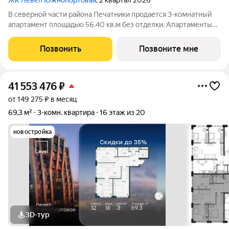
ЖК Левел Южнопортовая
, 2 квартал 2026
В северной части района Печатники продается 3-комнатный
апартамент площадью 56.40 кв.м без отделки. Апартаменты
расположены на 6 этаже 23-этажного корпуса № 13 в жилом
комплексе комфорт-класса Левел Южнопортовая (компания
Позвонить
Позвоните мне
Level Group/Левел групп).
41 553 476
₽
от 149 275 ₽ в месяц
69,3 м²
3-комн. квартира
16 этаж из 20
новостройка
3D-тур