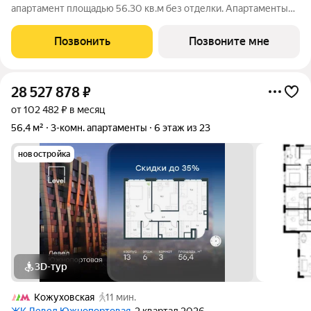
апартамент площадью 56.30 кв.м без отделки. Апартаменты
расположены на 4 этаже 23-этажного корпуса № 13 в жилом
комплексе комфорт-класса Левел Южнопортовая (компания
Позвонить
Позвоните мне
Level Group/Левел групп).
28 527 878
₽
от 102 482 ₽ в месяц
56,4 м²
3-комн. апартаменты
6 этаж из 23
новостройка
3D-тур
Кожуховская
11 мин.