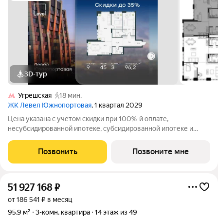
3D-тур
Угрешская
18 мин.
ЖК Левел Южнопортовая
, 1 квартал 2029
Цена указана с учетом скидки при 100%-й оплате,
несубсидированной ипотеке, субсидированной ипотеке и
процентной рассрочке. Если вы агент зафиксируйте клиента в
личном кабинете до обращения за консультацией. В северной
Позвонить
Позвоните мне
части района Печатники
51 927 168
₽
от 186 541 ₽ в месяц
95,9 м²
3-комн. квартира
14 этаж из 49