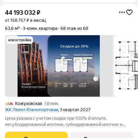
44 193 032
₽
от 158 757 ₽ в месяц
63,6 м²
3-комн. квартира
68 этаж из 68
новостройка
Кожуховская
8 мин.
ЖК Левел Южнопортовая
, 3 квартал 2027
Цена указана с учетом скидки при 100%-й оплате,
несубсидированной ипотеке, субсидированной ипотеке и
процентной рассрочке. Если вы агент зафиксируйте клиента в
личном кабинете до обращения за консультацией. В северной