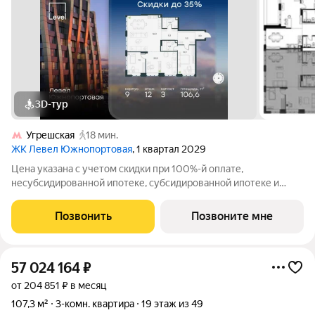
3D-тур
Угрешская
18 мин.
ЖК Левел Южнопортовая
, 1 квартал 2029
Цена указана с учетом скидки при 100%-й оплате,
несубсидированной ипотеке, субсидированной ипотеке и
процентной рассрочке. Если вы агент зафиксируйте клиента в
личном кабинете до обращения за консультацией. В северной
Позвонить
Позвоните мне
части района Печатники
57 024 164
₽
от 204 851 ₽ в месяц
107,3 м²
3-комн. квартира
19 этаж из 49