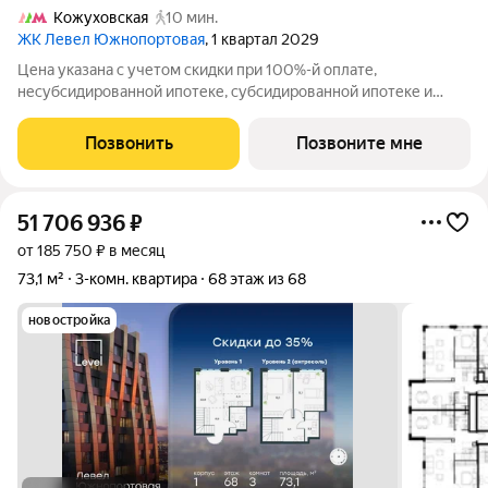
Кожуховская
10 мин.
ЖК Левел Южнопортовая
, 1 квартал 2029
Цена указана с учетом скидки при 100%-й оплате,
несубсидированной ипотеке, субсидированной ипотеке и
процентной рассрочке. Если вы агент зафиксируйте клиента в
личном кабинете до обращения за консультацией. В северной
Позвонить
Позвоните мне
части района Печатники
51 706 936
₽
от 185 750 ₽ в месяц
73,1 м²
3-комн. квартира
68 этаж из 68
новостройка