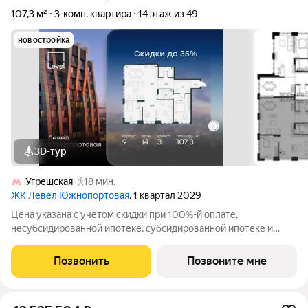
107,3 м²
3-комн. квартира
14 этаж из 49
новостройка
3D-тур
Угрешская
18 мин.
ЖК Левел Южнопортовая
, 1 квартал 2029
Цена указана с учетом скидки при 100%-й оплате,
несубсидированной ипотеке, субсидированной ипотеке и
процентной рассрочке. Если вы агент зафиксируйте клиента в
личном кабинете до обращения за консультацией. В северной
Позвонить
Позвоните мне
части района Печатники