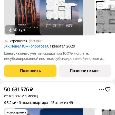
3D-тур
Угрешская
18 мин.
ЖК Левел Южнопортовая
, 1 квартал 2029
Цена указана с учетом скидки при 100%-й оплате,
несубсидированной ипотеке, субсидированной ипотеке и
процентной рассрочке. Если вы агент зафиксируйте клиента в
личном кабинете до обращения за консультацией. В северной
Позвонить
Позвоните мне
части района Печатники
50 631 576
₽
от 181 887 ₽ в месяц
96,2 м²
3-комн. квартира
45 этаж из 49
новостройка