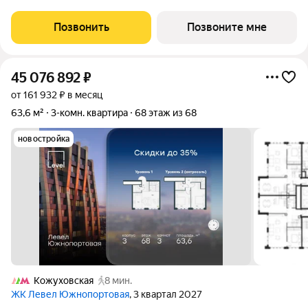
процентной рассрочке. Если вы агент зафиксируйте клиента в
личном кабинете до обращения за консультацией. В северной
Позвонить
Позвоните мне
части района Печатники
45 076 892
₽
от 161 932 ₽ в месяц
63,6 м²
3-комн. квартира
68 этаж из 68
новостройка
Кожуховская
8 мин.
ЖК Левел Южнопортовая
, 3 квартал 2027