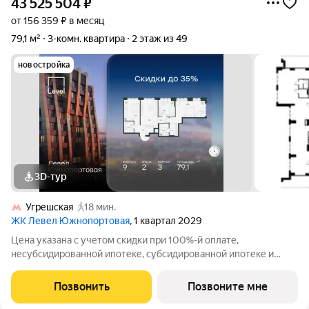
43 525 504
₽
от 156 359 ₽ в месяц
79,1 м²
3-комн. квартира
2 этаж из 49
новостройка
3D-тур
Угрешская
18 мин.
ЖК Левел Южнопортовая
, 1 квартал 2029
Цена указана с учетом скидки при 100%-й оплате,
несубсидированной ипотеке, субсидированной ипотеке и
процентной рассрочке. Если вы агент зафиксируйте клиента в
личном кабинете до обращения за консультацией. В северной
Позвонить
Позвоните мне
части района Печатники