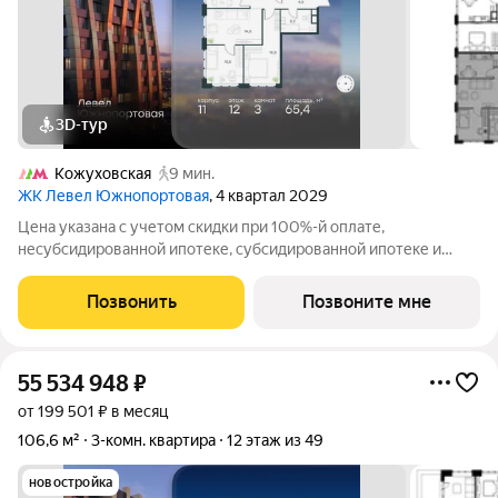
3D-тур
Кожуховская
9 мин.
ЖК Левел Южнопортовая
, 4 квартал 2029
Цена указана с учетом скидки при 100%-й оплате,
несубсидированной ипотеке, субсидированной ипотеке и
процентной рассрочке. Если вы агент зафиксируйте клиента в
личном кабинете до обращения за консультацией. В северной
Позвонить
Позвоните мне
части района Печатники
55 534 948
₽
от 199 501 ₽ в месяц
106,6 м²
3-комн. квартира
12 этаж из 49
новостройка