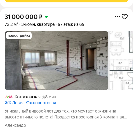
31 000 000
₽
72,2 м²
3-комн. квартира
67 этаж из 69
новостройка
Кожуховская
8 мин.
ЖК Левел Южнопортовая
Уникальный видовой лот для тех, кто мечтает о жизни на
высоте птичьего полета! Продается просторная 3-комнатная
квартира евроформата на 67 этаже 69-этажного здания
Александр
(Корпус 3) в современном ЖК бизнес-класса Level