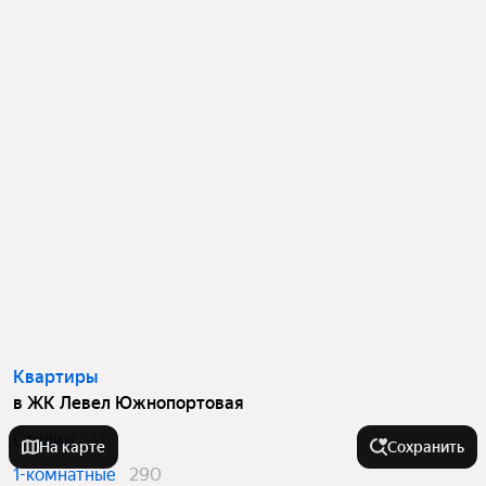
Квартиры
в ЖК Левел Южнопортовая
Студии
41
На карте
Сохранить
1-комнатные
290