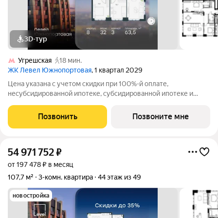
3D-тур
Угрешская
18 мин.
ЖК Левел Южнопортовая
, 1 квартал 2029
Цена указана с учетом скидки при 100%-й оплате,
несубсидированной ипотеке, субсидированной ипотеке и
процентной рассрочке. Если вы агент зафиксируйте клиента в
личном кабинете до обращения за консультацией. В северной
Позвонить
Позвоните мне
части района Печатники
54 971 752
₽
от 197 478 ₽ в месяц
107,7 м²
3-комн. квартира
44 этаж из 49
новостройка