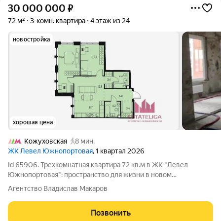
30 000 000
₽
72 м²
3-комн. квартира
4 этаж из 24
новостройка
хорошая цена
Кожуховская
8 мин.
ЖК Левел Южнопортовая
, 1 квартал 2026
Id 65906. Трехкомнатная квартира 72 кв.м в ЖК "Левел
Южнопортовая": пространство для жизни в новом
монолитном квартале Перед вами не просто квартира, а
Агентство Владислав Макаров
спроектированное пространство для комфортной жизни
семьи или занятого профессионала. Объект
Позвонить