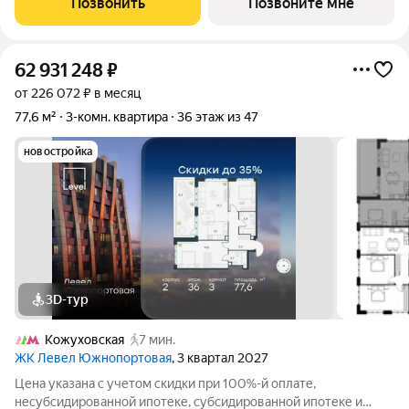
Позвонить
Позвоните мне
части района Печатники
62 931 248
₽
от 226 072 ₽ в месяц
77,6 м²
3-комн. квартира
36 этаж из 47
новостройка
3D-тур
Кожуховская
7 мин.
ЖК Левел Южнопортовая
, 3 квартал 2027
Цена указана с учетом скидки при 100%-й оплате,
несубсидированной ипотеке, субсидированной ипотеке и