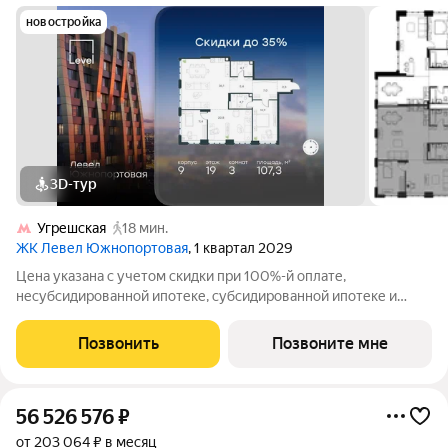
новостройка
3D-тур
Угрешская
18 мин.
ЖК Левел Южнопортовая
, 1 квартал 2029
Цена указана с учетом скидки при 100%-й оплате,
несубсидированной ипотеке, субсидированной ипотеке и
процентной рассрочке. Если вы агент зафиксируйте клиента в
личном кабинете до обращения за консультацией. В северной
Позвонить
Позвоните мне
части района Печатники
56 526 576
₽
от 203 064 ₽ в месяц