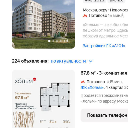
4 кв. 2028
бизнес
Москва
,
округ Новомос
Потапово
15 мин.
«Хольм» — это обособле
пешком от метро. Здес
образуя идеальное мест
+
6
урбан-вилл и клубных 
Застройщик ГК «А101»
224 объявления:
по актуальности
67,8 м² · 3-комнатна
Потапово
15 мин.
ЖК «Хольм»
, 4 квартал 
Продается трехкомнатна
«Хольм» по адресу Моск
Коммунарка пос., кв-л 166. Об
этаж 3 из 9, секция 4. Т
Показать телефон
монолит,