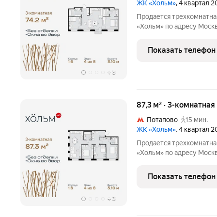
ЖК «Хольм»
, 4 квартал 
Продается трехкомнатна
«Хольм» по адресу Моск
Коммунарка пос., кв-л 166. Об
этаж 4 из 8, секция 14. 
Показать телефон
монолит,
+
3
87,3 м² · 3-комнатна
Потапово
15 мин.
ЖК «Хольм»
, 4 квартал 
Продается трехкомнатна
«Хольм» по адресу Моск
Коммунарка пос., кв-л 166. Об
этаж 4 из 8, секция 14. 
Показать телефон
монолит,
+
3