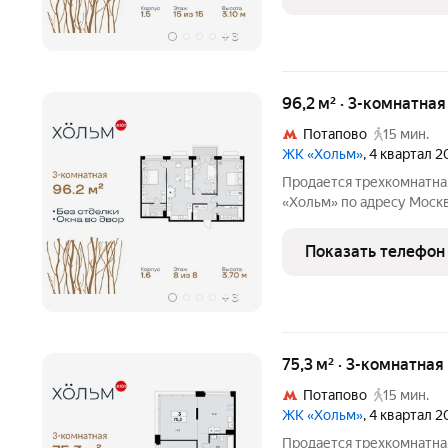
монолит,
+
3
96,2 м² · 3-комнатна
Потапово
15 мин.
ЖК «Хольм»
, 4 квартал 
Продается трехкомнатна
«Хольм» по адресу Моск
Коммунарка пос., кв-л 166. Об
этаж 8 из 8, секция 15. 
Показать телефон
монолит,
+
3
75,3 м² · 3-комнатная
Потапово
15 мин.
ЖК «Хольм»
, 4 квартал 
Продается трехкомнатна