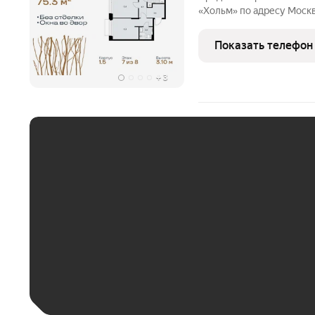
«Хольм» по адресу Моск
Коммунарка пос., кв-л 166. Об
этаж 7 из 8, секция 12. 
Показать телефон
монолит,
+
3
ЕЖЕМЕСЯЧНЫЙ ПЛАТЁ
До 30 тыс. ₽
До 50 тыс. ₽
До 70 тыс. ₽
Больше 100 тыс. ₽