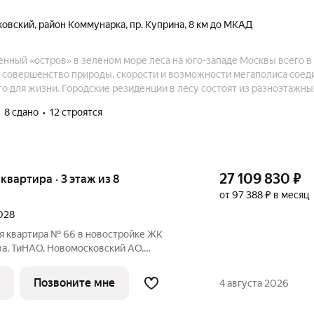
ковский
,
район Коммунарка
,
пр. Куприна
,
8 км до МКАД
нный «остров» в зелёном море леса на юго-западе Москвы всего в 
ь совершенство природы, скорости и возможности мегаполиса соед
о для жизни. Городские резиденции в лесу состоят из разноэтажны
домов.
8 сдано
12 строятся
27 109 830
₽
я квартира · 3 этаж из 8
от 97 388 ₽ в месяц
2028
я квартира № 66 в новостройке ЖК
ва, ТиНАО, Новомосковский АО,
щая площадь квартиры 67.80 кв. м.,
ип проекта, по которому построен дом
Позвоните мне
4 августа 2026