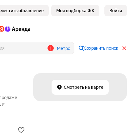
зместить объявление
Моя подборка ЖК
Войти
1
Сохранить поиск
Метро
Смотреть на карте
 продаже
 до