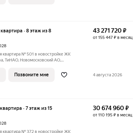
43 271 720
₽
я квартира · 8 этаж из 8
от 155 447 ₽ в месяц
2028
я квартира № 501 в новостройке ЖК
ва, ТиНАО, Новомосковский АО,
щая площадь квартиры 96.20 кв. м.,
Тип проекта, по которому построен дом
Позвоните мне
4 августа 2026
30 674 960
₽
 квартира · 7 этаж из 15
от 110 195 ₽ в месяц
2028
я квартира № 372 в новостройке ЖК