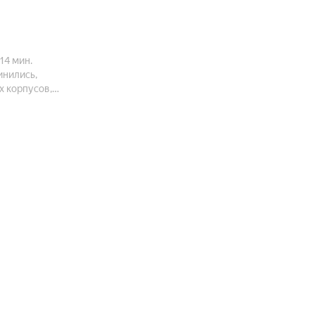
14 мин.
инились,
х корпусов,