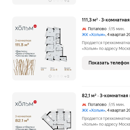
+
3
111,3 м² · 3-комнатна
Потапово
15 мин.
ЖК «Хольм»
, 4 квартал 
Продается трехкомнатна
«Хольм» по адресу Моск
Коммунарка пос., кв-л 166. Общ
этаж 2 из 6, секция 9. Т
Показать телефон
монолит,
+
3
82,1 м² · 3-комнатная
Потапово
15 мин.
ЖК «Хольм»
, 4 квартал 
Продается трехкомнатна
«Хольм» по адресу Моск