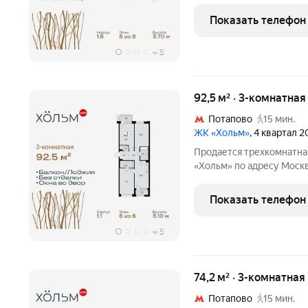
Коммунарка пос., кв-л 166. Об
этаж 8 из 8, секция 15. 
Показать телефон
монолит,
+
3
92,5 м² · 3-комнатна
Потапово
15 мин.
ЖК «Хольм»
, 4 квартал 
Продается трехкомнатна
«Хольм» по адресу Моск
Коммунарка пос., кв-л 166. Об
этаж 6 из 6, секция 2. Т
Показать телефон
монолит,
+
3
74,2 м² · 3-комнатная
Потапово
15 мин.