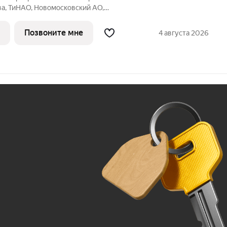
ва, ТиНАО, Новомосковский АО,
щая площадь квартиры 75.30 кв. м.,
Тип проекта, по которому построен дом
Позвоните мне
4 августа 2026
Ж
До 100 тыс. ₽