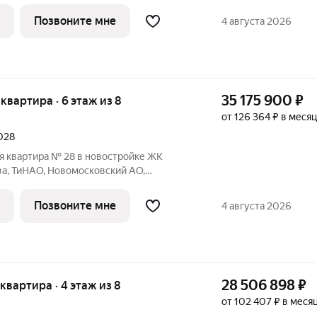
щая площадь квартиры 82.10 кв. м.,
Тип проекта, по которому построен дом
Позвоните мне
4 августа 2026
35 175 900
₽
я квартира · 6 этаж из 8
от 126 364 ₽ в месяц
2028
я квартира № 28 в новостройке ЖК
ва, ТиНАО, Новомосковский АО,
щая площадь квартиры 92.50 кв. м.,
ип проекта, по которому построен дом
Позвоните мне
4 августа 2026
28 506 898
₽
 квартира · 4 этаж из 8
от 102 407 ₽ в меся