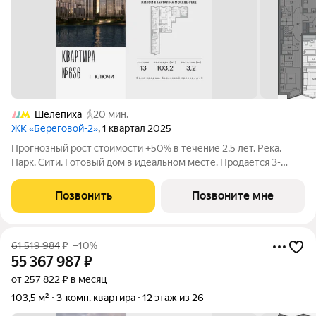
Шелепиха
20 мин.
ЖК «Береговой-2»
, 1 квартал 2025
Прогнозный рост стоимости +50% в течение 2,5 лет. Река.
Парк. Сити. Готовый дом в идеальном месте. Продается 3-
комнатная квартира на 11-м этаже с панорамным остеклением
и видом на закрытый парковый двор. Береговой - квартал-
Позвонить
Позвоните мне
курорт в центре столицы.
61 519 984
₽
–10%
55 367 987
₽
от 257 822 ₽ в месяц
103,5 м²
3-комн. квартира
12 этаж из 26