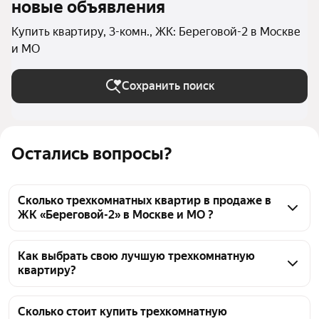
новые объявления
Купить квартиру, 3-комн., ЖК: Береговой-2 в Москве
и МО
Сохранить поиск
Остались вопросы?
Сколько трехкомнатных квартир в продаже в
ЖК «Береговой-2» в Москве и МО ?
На Яндекс Недвижимости в продаже в ЖК 
«Береговой-2» в Москве и МО 42 трехкомнатных 
Как выбрать свою лучшую трехкомнатную
квартиру?
квартиры 42 объявления от застройщиков
Чтобы купить 3-комнатную квартиру с террасой в 
ЖК «Береговой-2», воспользуйтесь тепловой 
Сколько стоит купить трехкомнатную