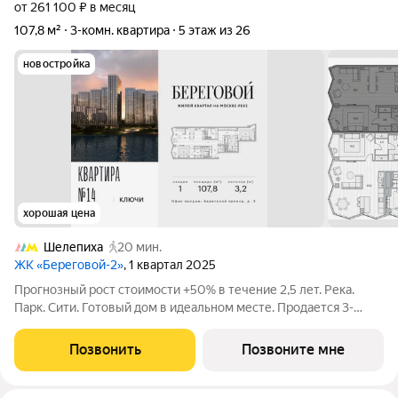
от 261 100 ₽ в месяц
107,8 м²
3-комн. квартира
5 этаж из 26
новостройка
хорошая цена
Шелепиха
20 мин.
ЖК «Береговой-2»
, 1 квартал 2025
Прогнозный рост стоимости +50% в течение 2,5 лет. Река.
Парк. Сити. Готовый дом в идеальном месте. Продается 3-
комнатная квартира на 5-м этаже с панорамным остеклением
и видом на Москву-реку. Береговой - квартал-курорт в центре
Позвонить
Позвоните мне
столицы. Пешеходная