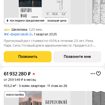
последнее предложение
хорошая цена
Шелепиха
20 мин.
ЖК «Береговой-2»
, 1 квартал 2025
Прогнозный рост стоимости +50% в течение 2,5 лет. Река.
Парк. Сити. Готовый дом в идеальном месте. Продается 3-
комнатная квартира на 5-м этаже с панорамным остеклением
и видом на школу. Береговой - квартал-курорт в центре
Позвонить
Позвоните мне
столицы. Пешеходная
61 932 280
₽
от 259 549 ₽ в месяц
103,2 м²
3-комн. квартира
11 этаж из 26
новостройка