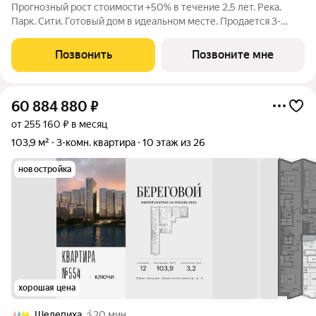
Прогнозный рост стоимости +50% в течение 2,5 лет. Река.
Парк. Сити. Готовый дом в идеальном месте. Продается 3-
комнатная квартира на 13-м этаже с панорамным остеклением
и видом на закрытый парковый двор. Береговой - квартал-
Позвонить
Позвоните мне
курорт в центре столицы.
60 884 880
₽
от 255 160 ₽ в месяц
103,9 м²
3-комн. квартира
10 этаж из 26
новостройка
хорошая цена
Шелепиха
20 мин.