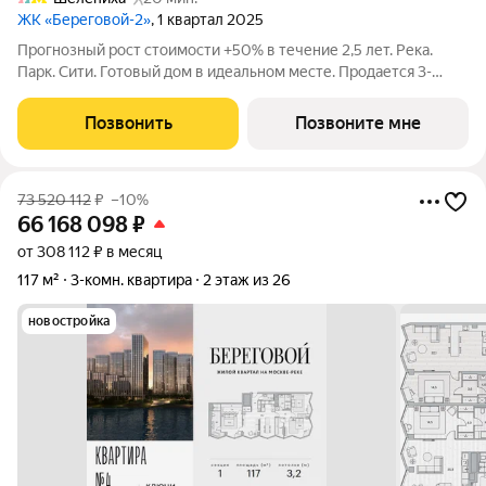
ЖК «Береговой-2»
, 1 квартал 2025
Прогнозный рост стоимости +50% в течение 2,5 лет. Река.
Парк. Сити. Готовый дом в идеальном месте. Продается 3-
комнатная квартира на 10-м этаже с панорамным остеклением
и видом на закрытый парковый двор. Береговой - квартал-
Позвонить
Позвоните мне
курорт в центре столицы.
73 520 112
₽
–10%
66 168 098
₽
от 308 112 ₽ в месяц
117 м²
3-комн. квартира
2 этаж из 26
новостройка