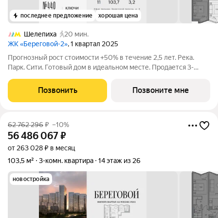
последнее предложение
хорошая цена
Шелепиха
20 мин.
ЖК «Береговой-2»
, 1 квартал 2025
Прогнозный рост стоимости +50% в течение 2,5 лет. Река.
Парк. Сити. Готовый дом в идеальном месте. Продается 3-
комнатная квартира на 4-м этаже с панорамным остеклением
и видом на школу. Береговой - квартал-курорт в центре
Позвонить
Позвоните мне
столицы. Пешеходная
62 762 296
₽
–10%
56 486 067
₽
от 263 028 ₽ в месяц
103,5 м²
3-комн. квартира
14 этаж из 26
новостройка