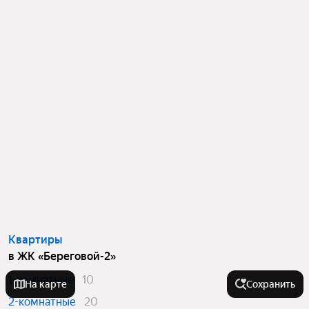
Квартиры
в ЖК «Береговой-2»
1-комнатные
10
На карте
Сохранить
2-комнатные
20