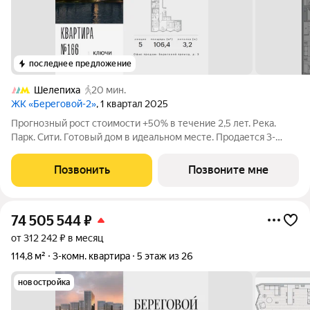
последнее предложение
Шелепиха
20 мин.
ЖК «Береговой-2»
, 1 квартал 2025
Прогнозный рост стоимости +50% в течение 2,5 лет. Река.
Парк. Сити. Готовый дом в идеальном месте. Продается 3-
комнатная квартира на 5-м этаже с панорамным остеклением
и видом на Москву-реку. Береговой - квартал-курорт в центре
Позвонить
Позвоните мне
столицы. Пешеходная
74 505 544
₽
от 312 242 ₽ в месяц
114,8 м²
3-комн. квартира
5 этаж из 26
новостройка