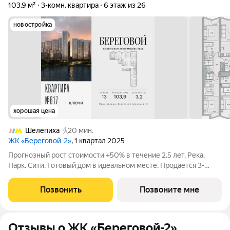
103,9 м²
3-комн. квартира
6 этаж из 26
новостройка
хорошая цена
Шелепиха
20 мин.
ЖК «Береговой-2»
, 1 квартал 2025
Прогнозный рост стоимости +50% в течение 2,5 лет. Река.
Парк. Сити. Готовый дом в идеальном месте. Продается 3-
комнатная квартира на 6-м этаже с панорамным остеклением
и видом на школу. Береговой - квартал-курорт в центре
Позвонить
Позвоните мне
столицы. Пешеходная
Отзывы о ЖК «Береговой-2»