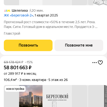
Шелепиха
20 мин.
ЖК «Береговой-2»
, 1 квартал 2025
Прогнозный рост стоимости +50% в течение 2,5 лет. Река.
Парк. Сити. Готовый дом в идеальном месте. Продается 3-
комнатная квартира на 10-м этаже с панорамным остеклением
Главстрой
и видом на закрытый парковый двор. Береговой - квартал-
курорт в центре столицы.
Позвонить
Позвоните мне
69 178 424
₽
–15%
58 801 663
₽
от 289 917 ₽ в месяц
106,4 м²
3-комн. квартира
5 этаж из 26
новостройка