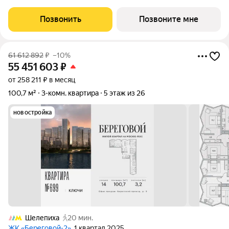
комнатная квартира на 20-м этаже с панорамным остеклением
и видом на Москву-реку. Береговой - квартал-курорт в центре
Позвонить
Позвоните мне
столицы. Пешеходная
61 612 892
₽
–10%
55 451 603
₽
от 258 211 ₽ в месяц
100,7 м²
3-комн. квартира
5 этаж из 26
новостройка
Шелепиха
20 мин.
ЖК «Береговой-2»
, 1 квартал 2025