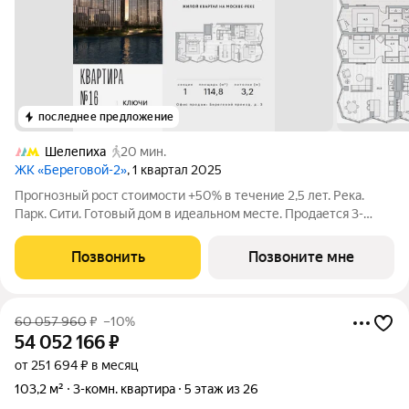
последнее предложение
Шелепиха
20 мин.
ЖК «Береговой-2»
, 1 квартал 2025
Прогнозный рост стоимости +50% в течение 2,5 лет. Река.
Парк. Сити. Готовый дом в идеальном месте. Продается 3-
комнатная квартира на 5-м этаже с панорамным остеклением
и видом на закрытый парковый двор. Береговой - квартал-
Позвонить
Позвоните мне
курорт в центре столицы.
60 057 960
₽
–10%
54 052 166
₽
от 251 694 ₽ в месяц
103,2 м²
3-комн. квартира
5 этаж из 26