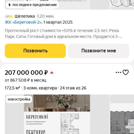
последнее предложение
Шелепиха
20 мин.
ЖК «Береговой-2»
, 1 квартал 2025
Прогнозный рост стоимости +50% в течение 2,5 лет. Река.
Парк. Сити. Готовый дом в идеальном месте. Продается 3-
комнатная квартира на 2-м этаже с панорамным остеклением
и видом на закрытый парковый двор. Береговой - квартал-
Позвонить
Позвоните мне
курорт в центре столицы.
207 000 000
₽
от 867 508 ₽ в месяц
172,5 м²
3-комн. квартира
24 этаж из 26
новостройка