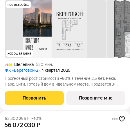
новостройка
хорошая цена
Шелепиха
20 мин.
ЖК «Береговой-2»
, 1 квартал 2025
Прогнозный рост стоимости +50% в течение 2,5 лет. Река.
Парк. Сити. Готовый дом в идеальном месте. Продается 3-
комнатная квартира на 5-м этаже с панорамным остеклением
и видом на школу. Береговой - квартал-курорт в центре
Позвонить
Позвоните мне
столицы. Пешеходная
62 302 256
₽
–10%
56 072 030
₽