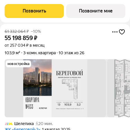
и видом на закрытый парковый двор. Береговой - квартал-
курорт в центре столицы.
Позвонить
Позвоните мне
61 332 064
₽
–10%
55 198 859
₽
от 257 034 ₽ в месяц
103,9 м²
3-комн. квартира
10 этаж из 26
новостройка
Шелепиха
20 мин.
ЖК «Береговой-2»
, 1 квартал 2025