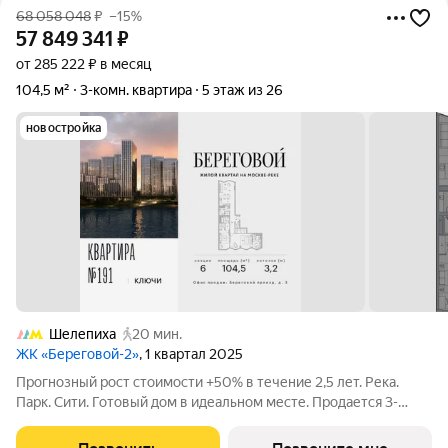
68 058 048
₽
–15%
57 849 341
₽
от 285 222 ₽ в месяц
104,5 м²
3-комн. квартира
5 этаж из 26
новостройка
Шелепиха
20 мин.
ЖК «Береговой-2»
, 1 квартал 2025
Прогнозный рост стоимости +50% в течение 2,5 лет. Река.
Парк. Сити. Готовый дом в идеальном месте. Продается 3-
комнатная квартира на 5-м этаже с панорамным остеклением
и видом на Москву-реку. Береговой - квартал-курорт в центре