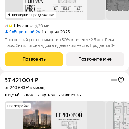
последнее предложение
Шелепиха
20 мин.
ЖК «Береговой-2»
, 1 квартал 2025
Прогнозный рост стоимости +50% в течение 2,5 лет. Река.
Парк. Сити. Готовый дом в идеальном месте. Продается 3-
комнатная квартира на 24-м этаже с панорамным остеклением
и видом на Москву-реку. Береговой - квартал-курорт в центре
Позвонить
Позвоните мне
столицы. Пешеходная
57 421 004
₽
от 240 643 ₽ в месяц
101,8 м²
3-комн. квартира
5 этаж из 26
новостройка