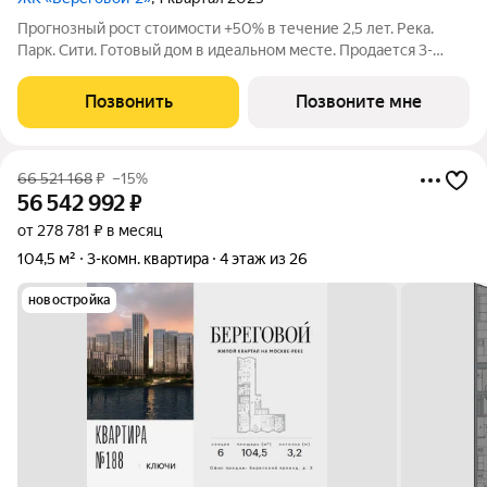
Прогнозный рост стоимости +50% в течение 2,5 лет. Река.
Парк. Сити. Готовый дом в идеальном месте. Продается 3-
комнатная квартира на 5-м этаже с панорамным остеклением
и видом на школу. Береговой - квартал-курорт в центре
Позвонить
Позвоните мне
столицы. Пешеходная
66 521 168
₽
–15%
56 542 992
₽
от 278 781 ₽ в месяц
104,5 м²
3-комн. квартира
4 этаж из 26
новостройка