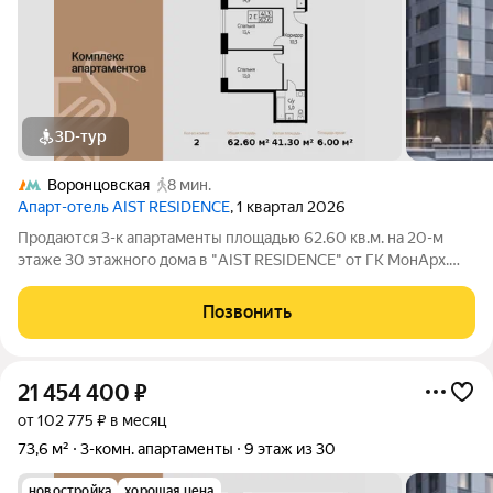
3D-тур
Воронцовская
8 мин.
Апарт-отель AIST RESIDENCE
, 1 квартал 2026
Продаются 3-к апартаменты площадью 62.60 кв.м. на 20-м
этаже 30 этажного дома в "AIST RESIDENCE" от ГК МонАрх.
AIST RESIDENCE это комплекс апартаментов для тех, кто
стремится к гармонии между динамичной городской жизнью и
Позвонить
отдыхом на природе.
21 454 400
₽
от 102 775 ₽ в месяц
73,6 м²
3-комн. апартаменты
9 этаж из 30
новостройка
хорошая цена