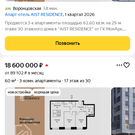
Воронцовская
8 мин.
Апарт-отель AIST RESIDENCE
, 1 квартал 2026
Продаются 3-к апартаменты площадью 62.60 кв.м. на 29-м
этаже 30 этажного дома в "AIST RESIDENCE" от ГК МонАрх.
AIST RESIDENCE это комплекс апартаментов для тех, кто
стремится к гармонии между динамичной городской жизнью и
Позвонить
отдыхом на природе.
18 600 000
₽
от 89 102 ₽ в месяц
60 м²
3-комн. апартаменты
17 этаж из 30
новостройка
хорошая цена