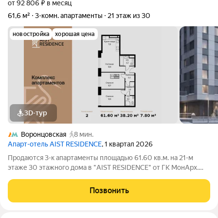
от 92 806 ₽ в месяц
61,6 м²
3-комн. апартаменты
21 этаж из 30
новостройка
хорошая цена
3D-тур
Воронцовская
8 мин.
Апарт-отель AIST RESIDENCE
, 1 квартал 2026
Продаются 3-к апартаменты площадью 61.60 кв.м. на 21-м
этаже 30 этажного дома в "AIST RESIDENCE" от ГК МонАрх.
AIST RESIDENCE это комплекс апартаментов для тех, кто
стремится к гармонии между динамичной городской жизнью и
Позвонить
отдыхом на природе.