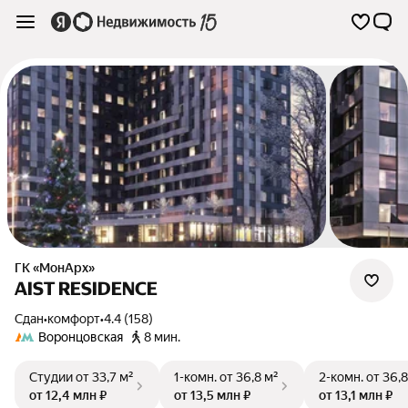
ГК «МонАрх»
AIST RESIDENCE
Сдан
•
комфорт
•
4.4 (158)
Воронцовская
8 мин.
Студии
от 33,7 м²
1-комн.
от 36,8 м²
2-комн.
от 36,8
от 12,4 млн ₽
от 13,5 млн ₽
от 13,1 млн ₽