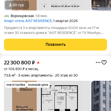
3D-тур
Воронцовская
8 мин.
Апарт-отель AIST RESIDENCE
, 1 квартал 2026
Продаются 3-к апартаменты площадью 60.00 кв.м. на 17-м
этаже 30 этажного дома в "AIST RESIDENCE" от ГК МонАрх.
AIST RESIDENCE это комплекс апартаментов для тех, кто
стремится к гармонии между динамичной городской жизнью и
Позвонить
отдыхом на природе.
22 300 800
₽
от 106 830 ₽ в месяц
73,6 м²
3-комн. апартаменты
20 этаж из 30
новостройка
хорошая цена