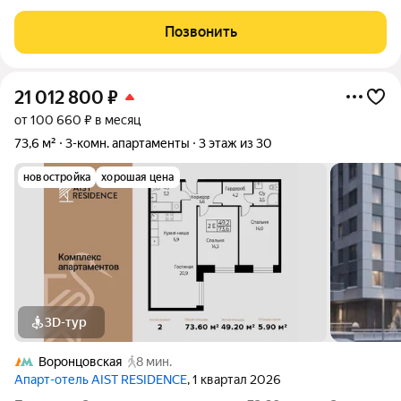
AIST RESIDENCE это комплекс апартаментов для тех, кто
стремится к гармонии между динамичной городской жизнью и
Позвонить
отдыхом на природе.
21 012 800
₽
от 100 660 ₽ в месяц
73,6 м²
3-комн. апартаменты
3 этаж из 30
новостройка
хорошая цена
3D-тур
Воронцовская
8 мин.
Апарт-отель AIST RESIDENCE
, 1 квартал 2026