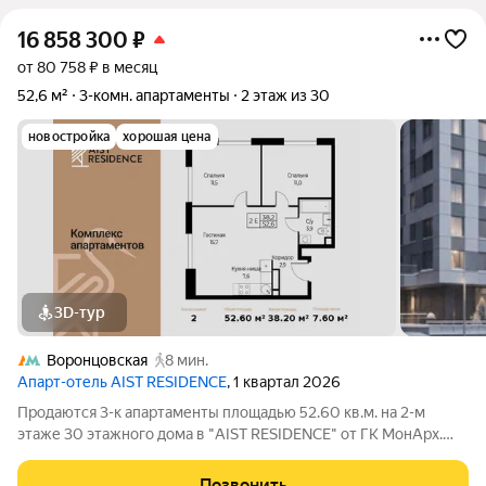
16 858 300
₽
от 80 758 ₽ в месяц
52,6 м²
3-комн. апартаменты
2 этаж из 30
новостройка
хорошая цена
3D-тур
Воронцовская
8 мин.
Апарт-отель AIST RESIDENCE
, 1 квартал 2026
Продаются 3-к апартаменты площадью 52.60 кв.м. на 2-м
этаже 30 этажного дома в "AIST RESIDENCE" от ГК МонАрх.
AIST RESIDENCE это комплекс апартаментов для тех, кто
стремится к гармонии между динамичной городской жизнью и
Позвонить