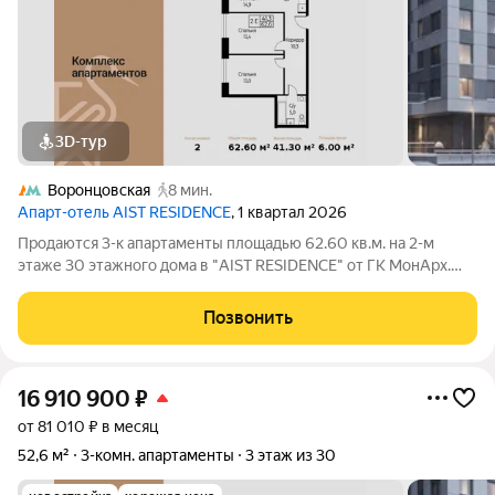
3D-тур
Воронцовская
8 мин.
Апарт-отель AIST RESIDENCE
, 1 квартал 2026
Продаются 3-к апартаменты площадью 62.60 кв.м. на 2-м
этаже 30 этажного дома в "AIST RESIDENCE" от ГК МонАрх.
AIST RESIDENCE это комплекс апартаментов для тех, кто
стремится к гармонии между динамичной городской жизнью и
Позвонить
отдыхом на природе.
16 910 900
₽
от 81 010 ₽ в месяц
52,6 м²
3-комн. апартаменты
3 этаж из 30