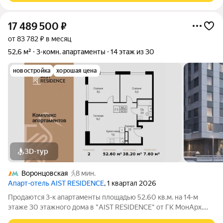
17 489 500
₽
от 83 782 ₽ в месяц
52,6 м²
3-комн. апартаменты
14 этаж из 30
новостройка
хорошая цена
3D-тур
Воронцовская
8 мин.
Апарт-отель AIST RESIDENCE
, 1 квартал 2026
Продаются 3-к апартаменты площадью 52.60 кв.м. на 14-м
этаже 30 этажного дома в "AIST RESIDENCE" от ГК МонАрх.
AIST RESIDENCE это комплекс апартаментов для тех, кто