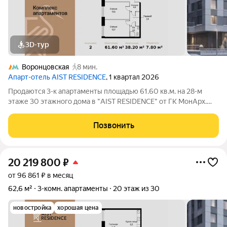
3D-тур
Воронцовская
8 мин.
Апарт-отель AIST RESIDENCE
, 1 квартал 2026
Продаются 3-к апартаменты площадью 61.60 кв.м. на 28-м
этаже 30 этажного дома в "AIST RESIDENCE" от ГК МонАрх.
AIST RESIDENCE это комплекс апартаментов для тех, кто
стремится к гармонии между динамичной городской жизнью и
Позвонить
отдыхом на природе.
20 219 800
₽
от 96 861 ₽ в месяц
62,6 м²
3-комн. апартаменты
20 этаж из 30
новостройка
хорошая цена