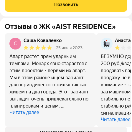
стремится к гармонии между динамичной городской жизнью и
Позвонить
отдыхом на природе.
Отзывы о ЖК «AIST RESIDENCE»
Саша Коваленко
Анаста
С
25 июля 2023
Апарт растет прям ударныим
БЕЗУМНО дор
темпами. Монарх явно старается с
200 руб./ква
этим проектом - первый их апарт.
продавать пар
Мы в этом районе ищем вариант
продажу не в
для периодического жилья так как
внимание - з
живем на два города. Этот вариант
заа машиноме
выглядит очень привлекательно по
стабильно не 
планировкам и ценам. …
стабильно ра
Читать далее
сигнализация
Читать далее