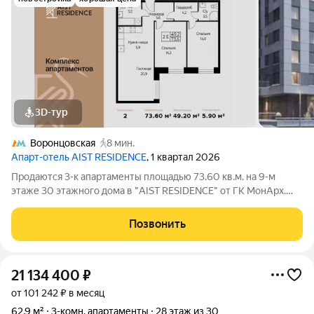
3D-тур
Воронцовская
8 мин.
Апарт-отель AIST RESIDENCE
, 1 квартал 2026
Продаются 3-к апартаменты площадью 73.60 кв.м. на 9-м
этаже 30 этажного дома в "AIST RESIDENCE" от ГК МонАрх.
AIST RESIDENCE это комплекс апартаментов для тех, кто
стремится к гармонии между динамичной городской жизнью и
Позвонить
отдыхом на природе.
21 134 400
₽
от 101 242 ₽ в месяц
62,9 м²
3-комн. апартаменты
28 этаж из 30