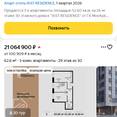
Апарт-отель AIST RESIDENCE
, 1 квартал 2026
Продаются 3-к апартаменты площадью 52.60 кв.м. на 26-м
этаже 30 этажного дома в "AIST RESIDENCE" от ГК МонАрх.
AIST RESIDENCE это комплекс апартаментов для тех, кто
стремится к гармонии между динамичной городской жизнью и
Позвонить
отдыхом на природе.
21 064 900
₽
от 100 909 ₽ в месяц
62,6 м²
3-комн. апартаменты
29 этаж из 30
новостройка
хорошая цена
3D-тур