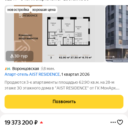
новостройка
хорошая цена
3D-тур
Воронцовская
8 мин.
Апарт-отель AIST RESIDENCE
, 1 квартал 2026
Продаются 3-к апартаменты площадью 62.90 кв.м. на 28-м
этаже 30 этажного дома в "AIST RESIDENCE" от ГК МонАрх.
AIST RESIDENCE это комплекс апартаментов для тех, кто
стремится к гармонии между динамичной городской жизнью и
Позвонить
отдыхом на природе.
19 373 200
₽