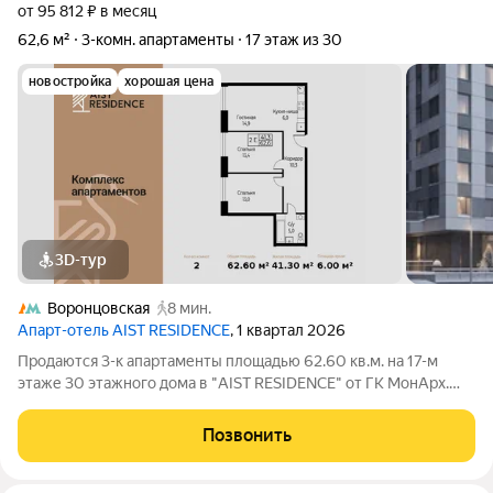
от 95 812 ₽ в месяц
62,6 м²
3-комн. апартаменты
17 этаж из 30
новостройка
хорошая цена
3D-тур
Воронцовская
8 мин.
Апарт-отель AIST RESIDENCE
, 1 квартал 2026
Продаются 3-к апартаменты площадью 62.60 кв.м. на 17-м
этаже 30 этажного дома в "AIST RESIDENCE" от ГК МонАрх.
AIST RESIDENCE это комплекс апартаментов для тех, кто
стремится к гармонии между динамичной городской жизнью и
Позвонить
отдыхом на природе.