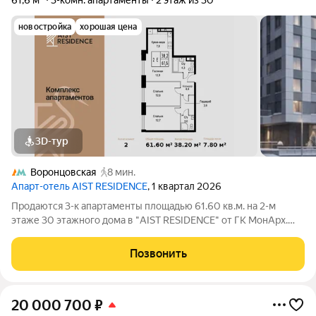
61,6 м²
3-комн. апартаменты
2 этаж из 30
новостройка
хорошая цена
3D-тур
Воронцовская
8 мин.
Апарт-отель AIST RESIDENCE
, 1 квартал 2026
Продаются 3-к апартаменты площадью 61.60 кв.м. на 2-м
этаже 30 этажного дома в "AIST RESIDENCE" от ГК МонАрх.
AIST RESIDENCE это комплекс апартаментов для тех, кто
стремится к гармонии между динамичной городской жизнью и
Позвонить
отдыхом на природе.
20 000 700
₽