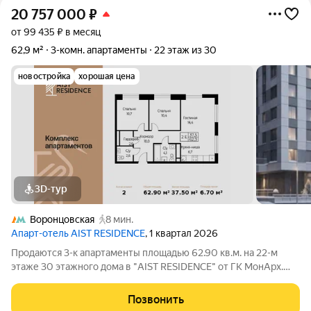
20 757 000
₽
от 99 435 ₽ в месяц
62,9 м²
3-комн. апартаменты
22 этаж из 30
новостройка
хорошая цена
3D-тур
Воронцовская
8 мин.
Апарт-отель AIST RESIDENCE
, 1 квартал 2026
Продаются 3-к апартаменты площадью 62.90 кв.м. на 22-м
этаже 30 этажного дома в "AIST RESIDENCE" от ГК МонАрх.
AIST RESIDENCE это комплекс апартаментов для тех, кто
стремится к гармонии между динамичной городской жизнью и
Позвонить
отдыхом на природе.