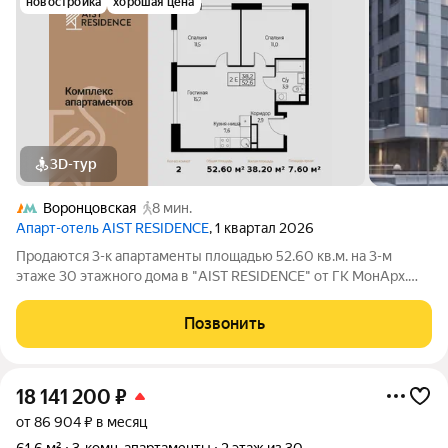
новостройка
хорошая цена
3D-тур
Воронцовская
8 мин.
Апарт-отель AIST RESIDENCE
, 1 квартал 2026
Продаются 3-к апартаменты площадью 52.60 кв.м. на 3-м
этаже 30 этажного дома в "AIST RESIDENCE" от ГК МонАрх.
AIST RESIDENCE это комплекс апартаментов для тех, кто
стремится к гармонии между динамичной городской жизнью и
Позвонить
отдыхом на природе.
18 141 200
₽
от 86 904 ₽ в месяц