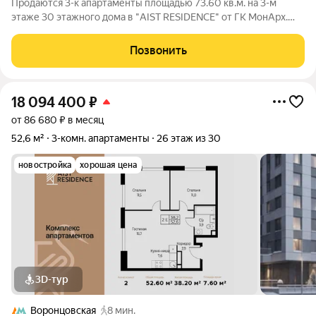
Продаются 3-к апартаменты площадью 73.60 кв.м. на 3-м
этаже 30 этажного дома в "AIST RESIDENCE" от ГК МонАрх.
AIST RESIDENCE это комплекс апартаментов для тех, кто
стремится к гармонии между динамичной городской жизнью и
Позвонить
отдыхом на природе.
18 094 400
₽
от 86 680 ₽ в месяц
52,6 м²
3-комн. апартаменты
26 этаж из 30
новостройка
хорошая цена
3D-тур
Воронцовская
8 мин.