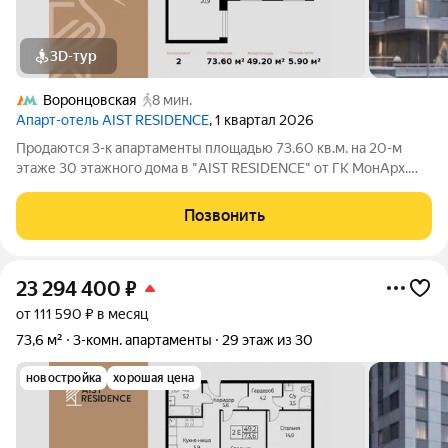
3D-тур
Воронцовская
8 мин.
Апарт-отель AIST RESIDENCE
, 1 квартал 2026
Продаются 3-к апартаменты площадью 73.60 кв.м. на 20-м
этаже 30 этажного дома в "AIST RESIDENCE" от ГК МонАрх.
AIST RESIDENCE это комплекс апартаментов для тех, кто
стремится к гармонии между динамичной городской жизнью и
Позвонить
отдыхом на природе.
23 294 400
₽
от 111 590 ₽ в месяц
73,6 м²
3-комн. апартаменты
29 этаж из 30
новостройка
хорошая цена