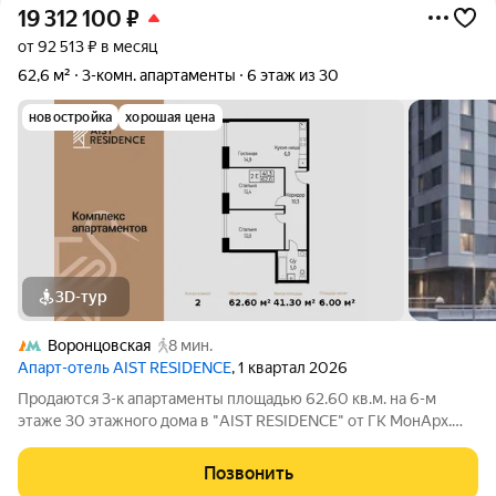
19 312 100
₽
от 92 513 ₽ в месяц
62,6 м²
3-комн. апартаменты
6 этаж из 30
новостройка
хорошая цена
3D-тур
Воронцовская
8 мин.
Апарт-отель AIST RESIDENCE
, 1 квартал 2026
Продаются 3-к апартаменты площадью 62.60 кв.м. на 6-м
этаже 30 этажного дома в "AIST RESIDENCE" от ГК МонАрх.
AIST RESIDENCE это комплекс апартаментов для тех, кто
стремится к гармонии между динамичной городской жизнью и
Позвонить
отдыхом на природе.