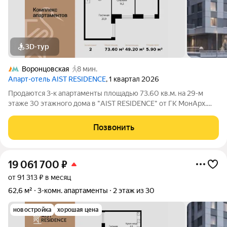
3D-тур
Воронцовская
8 мин.
Апарт-отель AIST RESIDENCE
, 1 квартал 2026
Продаются 3-к апартаменты площадью 73.60 кв.м. на 29-м
этаже 30 этажного дома в "AIST RESIDENCE" от ГК МонАрх.
AIST RESIDENCE это комплекс апартаментов для тех, кто
стремится к гармонии между динамичной городской жизнью и
Позвонить
отдыхом на природе.
19 061 700
₽
от 91 313 ₽ в месяц
62,6 м²
3-комн. апартаменты
2 этаж из 30
новостройка
хорошая цена