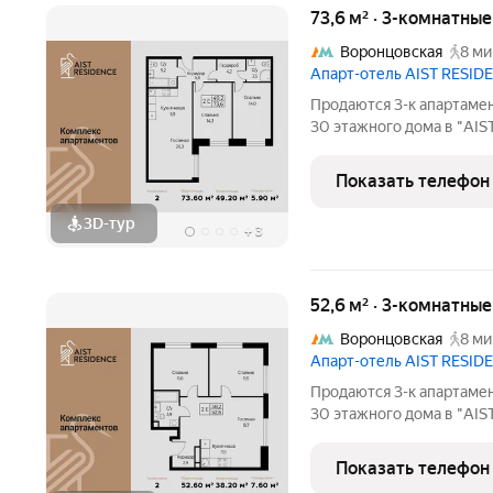
73,6 м² · 3-комнатны
Воронцовская
8 ми
Апарт-отель AIST RESID
Продаются 3-к апартамен
30 этажного дома в "AIS
RESIDENCE это комплекс апартаментов для тех, кто стремится к
гармонии между динамич
Показать телефон
природе.
3D-тур
+
3
52,6 м² · 3-комнатны
Воронцовская
8 ми
Апарт-отель AIST RESID
Продаются 3-к апартамен
30 этажного дома в "AIS
RESIDENCE это комплекс апартаментов для тех, кто стремится к
гармонии между динамич
Показать телефон
природе.