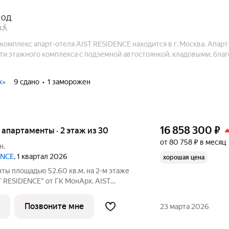
10Д
.
омплекс апарт-отеля AIST RESIDENCE находится в г. Москва. Апарт
-ти этажного комплекса с подземной автостоянкой, кладовыми, бла
х»
9 сдано
1 заморожен
16 858 300
₽
е апартаменты · 2 этаж из 30
от 80 758 ₽ в месяц
н.
ENCE
, 1 квартал 2026
хорошая цена
ты площадью 52.60 кв.м. на 2-м этаже
T RESIDENCE" от ГК МонАрх. AIST
ной городской жизнью и отдыхом на
Позвоните мне
23 марта 2026