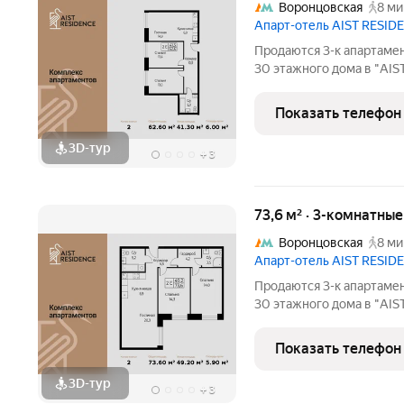
Воронцовская
8 ми
Апарт-отель AIST RESID
Продаются 3-к апартамен
30 этажного дома в "AIS
RESIDENCE это комплекс апартаментов для тех, кто стремится к
гармонии между динамич
Показать телефон
природе.
3D-тур
+
3
73,6 м² · 3-комнатны
Воронцовская
8 ми
Апарт-отель AIST RESID
Продаются 3-к апартамен
30 этажного дома в "AIS
RESIDENCE это комплекс апартаментов для тех, кто стремится к
гармонии между динамич
Показать телефон
природе.
3D-тур
+
3