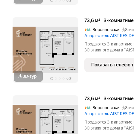
+
3
73,6 м² · 3-комнатны
Воронцовская
8 ми
Апарт-отель AIST RESID
Продаются 3-к апартамен
30 этажного дома в "AIS
RESIDENCE это комплекс апартаментов для тех, кто стремится к
гармонии между динамич
Показать телефон
природе.
3D-тур
+
3
73,6 м² · 3-комнатны
Воронцовская
8 ми
Апарт-отель AIST RESID
Продаются 3-к апартамен
30 этажного дома в "AIS