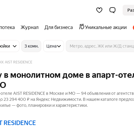
Ра
потека
Журнал
Для бизнеса
Уникальные акции
ройки
3 комн.
Цена
ЖК AIST RESIDENCE
 в монолитном доме в апарт-оте
МО
отеле AIST RESIDENCE в Москве и МО — 94 объявления от агентств
 до 23 294 400 ₽ на Яндекс Недвижимости. В нашем каталоге предл
жилье — фото, планировки и характеристики.
ST RESIDENCE