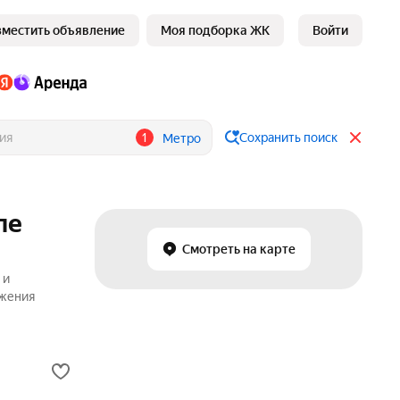
зместить объявление
Моя подборка ЖК
Войти
1
Сохранить поиск
Метро
ле
Смотреть на карте
 и
ожения