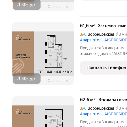
3D-тур
+
3
61,6 м² · 3-комнатны
Воронцовская
8 ми
Апарт-отель AIST RESID
Продаются 3-к апартамен
этажного дома в "AIST R
это комплекс апартамент
между динамичной город
Показать телефон
3D-тур
+
3
62,6 м² · 3-комнатны
Воронцовская
8 ми
Апарт-отель AIST RESID
Продаются 3-к апартамен