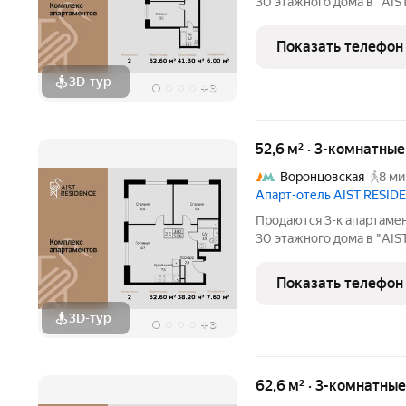
30 этажного дома в "AIS
RESIDENCE это комплекс апартаментов для тех, кто стремится к
гармонии между динамич
Показать телефон
природе.
3D-тур
+
3
52,6 м² · 3-комнатны
Воронцовская
8 ми
Апарт-отель AIST RESID
Продаются 3-к апартамен
30 этажного дома в "AIS
RESIDENCE это комплекс апартаментов для тех, кто стремится к
гармонии между динамич
Показать телефон
природе.
3D-тур
+
3
62,6 м² · 3-комнатны