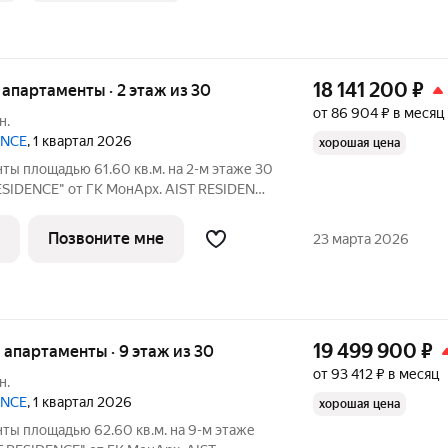
18 141 200
₽
е апартаменты · 2 этаж из 30
от 86 904 ₽ в месяц
н.
ENCE
, 1 квартал 2026
хорошая цена
ты площадью 61.60 кв.м. на 2-м этаже 30
ESIDENCE" от ГК МонАрх. AIST RESIDENCE
ов для тех, кто стремится к гармонии
ской жизнью и отдыхом на природе.
Позвоните мне
23 марта 2026
19 499 900
₽
е апартаменты · 9 этаж из 30
от 93 412 ₽ в месяц
н.
ENCE
, 1 квартал 2026
хорошая цена
ты площадью 62.60 кв.м. на 9-м этаже