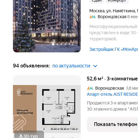
Сдан
комфорт
Москва
,
ул. Намёткина
,
Воронцовская
8 мин
Многофункциональный к
представлен в виде 30
территорией.
+
2
Застройщик ГК «МонАр
94 объявления:
по актуальности
52,6 м² · 3-комнатны
Воронцовская
8 ми
Апарт-отель AIST RESID
Продаются 3-к апартамен
30 этажного дома в "AIS
RESIDENCE это комплекс апартаментов для тех, кто стремится к
гармонии между динамич
Показать телефон
природе.
3D-тур