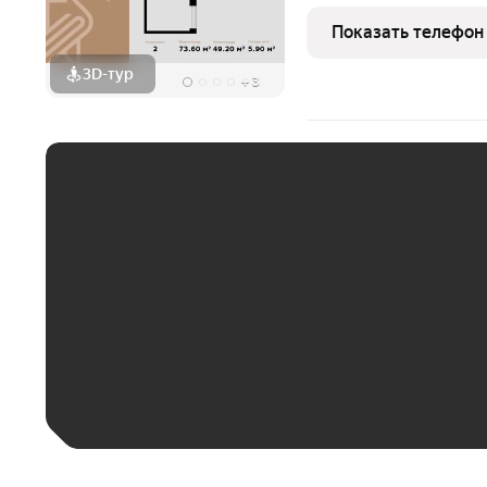
RESIDENCE это комплекс апартаментов для тех, кто стремится к
гармонии между динамич
Показать телефон
природе.
3D-тур
+
3
ЕЖЕМЕСЯЧНЫЙ ПЛАТЁ
До 30 тыс. ₽
До 50 тыс. ₽
До 70 тыс. ₽
Больше 100 тыс. ₽