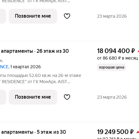
T RESIDENCE" от ГК МонАрх. AIST
ной городской жизнью и отдыхом на
Позвоните мне
23 марта 2026
18 094 400
₽
е апартаменты · 26 этаж из 30
от 86 680 ₽ в месяц
н.
ENCE
, 1 квартал 2026
хорошая цена
ты площадью 52.60 кв.м. на 26-м этаже
T RESIDENCE" от ГК МонАрх. AIST
ной городской жизнью и отдыхом на
Позвоните мне
23 марта 2026
19 249 500
₽
е апартаменты · 5 этаж из 30