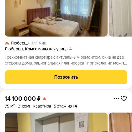
Люберцы
11 мин.
Люберцы
,
Комсомольская улица
,
4
Трёхкомнатная квартира с актуальным ремонтом, окна на две
стороны дома, рациональная планировка - при желании можно
сделать все комнаты изолированными с большой
гардеробной. Полностью остаётся мебель и техника. Школы
Позвонить
(Лицей 4 за забором соседнего
14 100 000
₽
75 м²
3-комн. квартира
5 этаж из 14