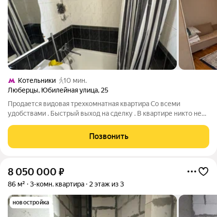
Котельники
10 мин.
Люберцы
,
Юбилейная улица
,
25
Продается видовая трехкомнатная квартира Со всеми
удобствами . Быстрый выход на сделку . В квартире никто не
прописан. Один несовершеннолетний ребенок - собственник .
Никаких трудностей по документам . Есть другая
Позвонить
недвижимость У ребенка . Ключи на
8 050 000
₽
86 м²
3-комн. квартира
2 этаж из 3
новостройка