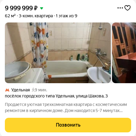
9 999 999
₽
62 м²
3-комн. квартира
1 этаж из 9
Удельная
9 мин.
посёлок городского типа Удельная
,
улица Шахова
,
3
Продается уютная трехкомнатная квартира с косметическим
ремонтом в кирпичном доме. Дом находится 5-7 минутах
ходьбы от МЦД3 Удельная. Рядом находится новая
поликлиника, школа, детские сады, продуктовые магазины.
Позвонить
Поселок зелёный с возможностью в