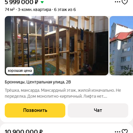
5 999 000
₽
74 м²
3-комн. квартира
6 этаж из 6
хорошая цена
Бронницы
,
Центральная улица
,
2В
Трёшка, мансарда. Мансардный этаж, жилой изначально. Не
переделка. Дом монолитно-кирпичный. Лифта нет.
Мусоропровода нет. Есть цокольный этаж, сухой, теплый. Для
хранения. Планировка есть на фото. Не угловая. Теплая. ТСЖ.
Позвонить
Чат
Перепланировка? Легко!
10 900 000
₽