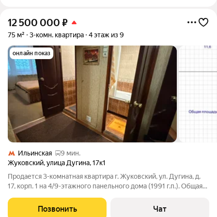
12 500 000
₽
75 м²
3-комн. квартира
4 этаж из 9
онлайн показ
Ильинская
9 мин.
Жуковский
,
улица Дугина
,
17к1
Продается 3-комнатная квартира г. Жуковский, ул. Дугина, д.
17, корп. 1 на 4/9-этажного панельного дома (1991 г.п.). Общая
площадь 75м2, жилая 42м2, кухня 12м2. Хорошее состояние,
современный ремонт, современная мебель. С/у раздельный,
Позвонить
Чат
отделан