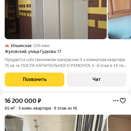
Ильинская
16 мин.
Жуковский
,
улица Гудкова
,
17
Продается собственником прекрасная 3-х комнатная квартира
75 кв. м. ПОСЛЕ КАПИТАЛЬНОГО РЕМОНТА, 5 -й этаж в 14-ти
этажном доме, лоджия 6 кв. м., большая куxня - 12м2 по ул.
Гудкова 17. Заменены все коммуникации : 1) электрика - вся
Позвонить
Чат
разводка заменена
16 200 000
₽
65 м²
3-комн. квартира
9 этаж из 16