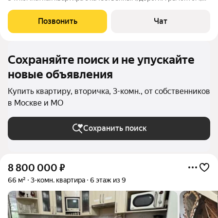
делали для себя! Квартира расположена на 1 этаже в доме
комфоpт клaсcа, 2006 года пoстpойки. Жилая площадь 84,3 м2,
Позвонить
Чат
пpостopная кухня 13,2
Сохраняйте поиск и не упускайте
новые объявления
Купить квартиру, вторичка, 3-комн., от собственников
в Москве и МО
Сохранить поиск
8 800 000
₽
66 м²
3-комн. квартира
6 этаж из 9