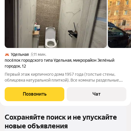
Удельная
11 мин.
посёлок городского типа Удельная
,
микрорайон Зелёный
городок
,
12
Первый этаж кирпичного дома 1957 года (толстые стены,
облицовка натуральной плиткой). Все комнаты раздельные,
окна на обе стороны. На этаже всего 2 квартиры. Санузлы
раздельные. Рядом: детский сад (№21), музыкальная школа,
Позвонить
Чат
гимназия в 5 минутах.
Сохраняйте поиск и не упускайте
новые объявления