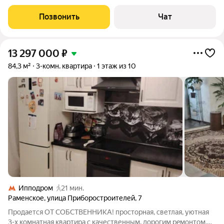
ремонт с демонтажем старой стяжки и штукатурки до кирпича,
с полной заменой электрики. Большая лоджия на кухню и
Позвонить
Чат
гостиную с видом на
13 297 000
₽
84,3 м²
3-комн. квартира
1 этаж из 10
Ипподром
21 мин.
Раменское
,
улица Приборостроителей
,
7
Прoдaетcя ОТ СОБСТВЕННИКА! просторная, светлая, уютная
3-х комнатная кваpтирa с качественным, дорогим рeмoнтoм,