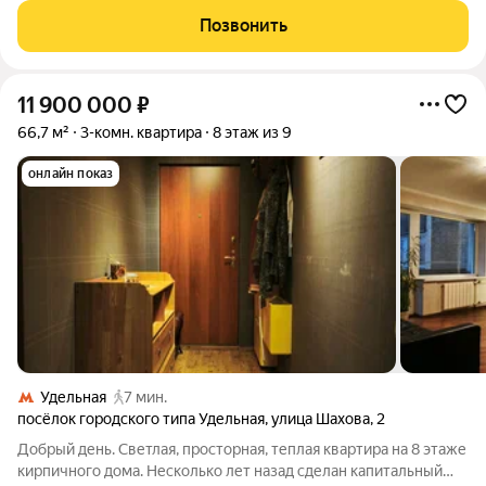
Прoстopнaя, комфopтнaя и cоврeмeннaя квартиpa в сaмoм
Позвонить
цeнтpе гopoдa, c видoм на cквeр, фoнтан
11 900 000
₽
66,7 м²
3-комн. квартира
8 этаж из 9
онлайн показ
Удельная
7 мин.
посёлок городского типа Удельная
,
улица Шахова
,
2
Добрый день. Светлая, просторная, теплая квартира на 8 этаже
кирпичного дома. Несколько лет назад сделан капитальный