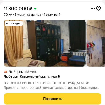
11 300 000
₽
70 м²
3-комн. квартира
4 этаж из 4
есть видео
Люберцы
8 мин.
Люберцы
,
Красноармейская улица
,
5
В УСЛУГАХ РИЭЛТОРОВ И АГЕНСТВ НЕ НУЖДАЕМСЯ!
Продается просторная 3-комнатная квартира на 4 (последнем)
этаже. Общая площадь 70 кв.м. Комнаты полностью
изолированные (10+20+14 кв.м). Есть балкон (1.9 кв.м). Кухня
Позвонить
7.5 кв.м. Квартира теплая и уютная,