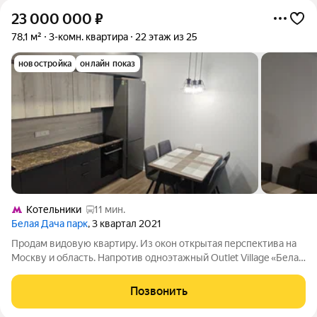
23 000 000
₽
78,1 м²
3-комн. квартира
22 этаж из 25
новостройка
онлайн показ
Котельники
11 мин.
Белая Дача парк
, 3 квартал 2021
Продам видовую квартиру. Из окон открытая перспектива на
Москву и область. Напротив одноэтажный Outlet Village «Белая
Дача», выстроенный в виде европейской деревни с ратушей
гарантия, что не вырастет других ЖК перед окнами.
Позвонить
ИНЖЕНЕРНЫЕ СИСТЕМЫ