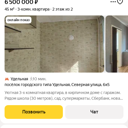
6 500 000
₽
45 м²
3-комн. квартира
2 этаж из 2
онлайн показ
Удельная
10 мин.
посёлок городского типа Удельная
,
Северная улица
,
6к5
Уютная 3-х комнатная квартира, в кирпичном доме с гаражом.
Рядом школа (30 метров), сад, супермаркеты, Сбербанк, новая
спортивная и детская площадки. Благоустроенный двор и дом
образцового содержания. Рядом станция Удельная МЦД-3
Позвонить
Чат
(800 метров, 5-7