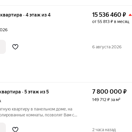
15 536 460
₽
я квартира · 4 этаж из 4
от 55 813 ₽ в месяц
2026
6 августа 2026
7 800 000
₽
 квартира · 5 этаж из 5
149 712 ₽ за м²
А
тную квартиру в панельном доме, на
олированные комнаты, позволят Вам с
пространство для себя и своих близких,
алкон, санузел раздельный. Установлены
2 часа назад