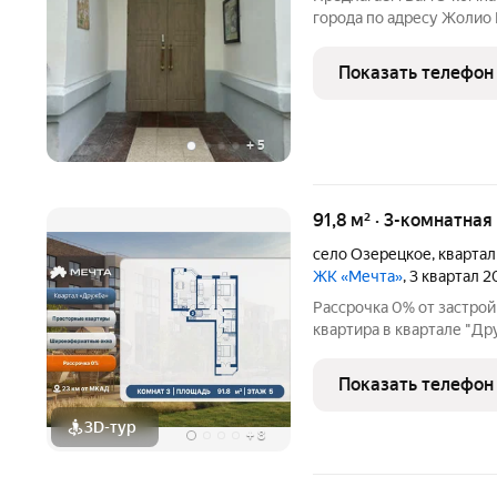
города по адресу Жолио 
новая входная группа с
видеонаблюдением при вх
Показать телефон
две стороны дома)
+
5
91,8 м² · 3-комнатная
село Озерецкое
,
кварта
ЖК «Мечта»
, 3 квартал 
Рассрочка 0% от застройщика! Продается тре
квартира в квартале "Д
площадь квартиры: 91.8 кв
2026 г. Отделка: Чистовая ОСОБЕННОСТИ: - Просторная ку
Показать телефон
гостиная -
3D-тур
+
8