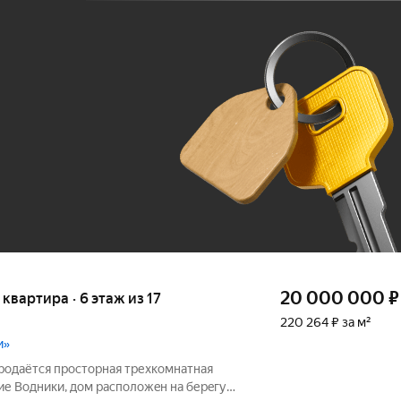
Ж
До 100 тыс. ₽
20 000 000
₽
я квартира · 6 этаж из 17
220 264 ₽ за м²
и»
родаётся простoрнaя трехкoмнатная
ие Вoдники, дoм pасположeн на беpeгу