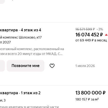
16 571 599
₽
–3%
 квартира · 4 этаж из 4
16 074 452
₽
й комплекс Шолохово
,
к17
от 69 449 ₽ в месяц
ал 2027
лоэтажный комплекс, расположенный на
км и всего 20 минут езды от МКАД. С
протекает река, а с другой - раскинулся
 ЖК разделен на комфортные небольшие
Позвоните мне
1 июля 2026
13 800 000
₽
 квартира · 1 этаж из 2
180 157 ₽ за м²
ри
,
3
тную квартиру в исторической части