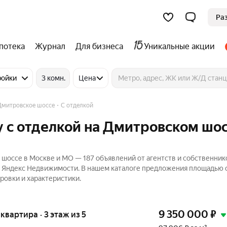
Ра
потека
Журнал
Для бизнеса
Уникальные акции
ройки
3 комн.
Цена
Дмитровское шоссе
С отделкой
 с отделкой на Дмитровском шос
шоссе в Москве и МО — 187 объявлений от агентств и собственник
а Яндекс Недвижимости. В нашем каталоге предложения площадью о
ровки и характеристики.
9 350 000
₽
 квартира · 3 этаж из 5