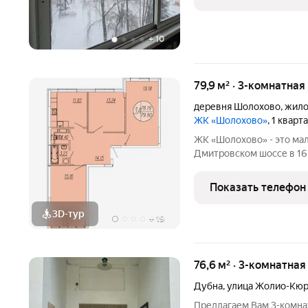
окна ПВХ,
+
10
79,9 м² · 3-комнатная
деревня Шолохово
,
жило
ЖК «Шолохово»
, 1 кварт
ЖК «Шолохово» - это ма
Дмитровском шоссе в 16 
одной стороны комплекса 
большой лесной массив.
Показать телефон
кварталы,
3D-тур
+
19
76,6 м² · 3-комнатная
Дубна
,
улица Жолио-Кю
Предлагаем Вам 3-комна