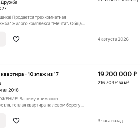
л Дружба
2027
хкомнатная
ружба" жилого комплекса "Мечта". Общая
в. м, этаж 1 из 5. Срок сдачи: 4 квартал
ня-
4 августа 2026
19 200 000
₽
я квартира · 10 этаж из 17
216 704 ₽ за м²
0
артал 2018
ЖЕНИЕ! Вашему вниманию
ветля, теплая квартира на левом берегу
анировка просторная кухня совмещена с
ами), два санузла, две изолированные
3 часа назад