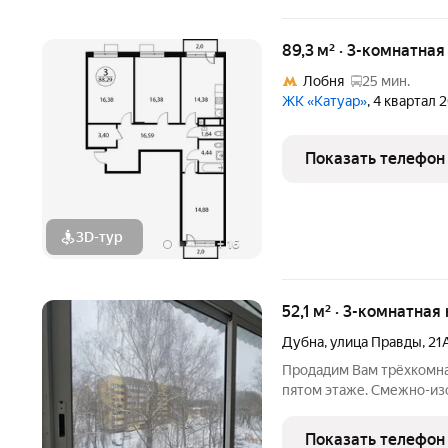
89,3 м² · 3-комнатна
Лобня
25 мин.
ЖК «Катуар»
, 4 квартал 
Показать телефон
3D-тур
+
16
52,1 м² · 3-комнатная
Дубна
,
улица Правды
,
21
Продадим Вам трёхкомна
пятом этаже. Смежно-из
легкостью организовать 
имеется застекленный б
Показать телефон