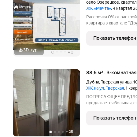
село Озерецкое
,
кварта
ЖК «Мечта»
, 4 квартал 
Рассрочка 0% от застройщика! Продается тре
квартира в квартале "Д
площадь квартиры: 91.48 к
2027 г. Отделка: Чистовая ОСОБЕННОСТИ: - Просторная кух
Показать телефон
гостиная -
3D-тур
+
8
88,6 м² · 3-комнатна
Дубна
,
Тверская улица
,
1
ЖК на ул. Тверская
, 1 кв
ПОТРЯСАЮЩЕЕ ПРЕДЛО
предлагается большая, с
города Дубны. Умная пл
гостиной (с теплыми пол
Показать телефон
комнаты. В хозяйской
+
25