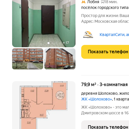
Лобня
18 мин.
посёлок городского тип
Простор для жизни: Ваша
Адpec: Московская облас
ул. Заводская, дом 39. Об
лоджий), с лоджиями 95,5. Этаж/этажность: 3/5 Тип дома:
КварталСити, а
кирпичный 2005
+
17
Показать телефон
79,9 м² · 3-комнатная
деревня Шолохово
,
жило
ЖК «Шолохово»
, 1 кварт
ЖК «Шолохово» - это ма
Дмитровском шоссе в 16 
одной стороны комплекса 
большой лесной массив.
Показать телефон