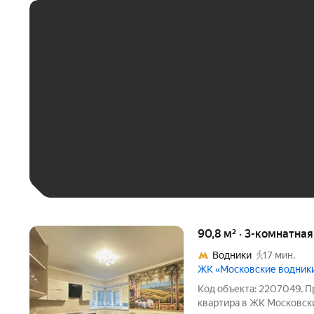
ЕЖЕМЕСЯЧНЫЙ ПЛАТЁ
До 30 тыс. ₽
До 50 тыс. ₽
До 70 тыс. ₽
Больше 100 тыс. ₽
90,8 м² · 3-комнатна
Водники
17 мин.
ЖК «Московские водник
Код объекта: 2207049. П
квaртирa в ЖK Mocковск