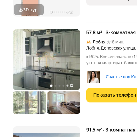
кварталы,
3D-тур
+
19
57,8 м² · 3-комнатная
Лобня
18 мин.
Лобня
,
Деповская улица
,
id:625. Внесён аванс по 
уютная квартира с балк
кирпичном доме Один со
обременений, полная сто
Счастье под Кл
- Трёхкамерные
+
12
Показать телефон
91,5 м² · 3-комнатная