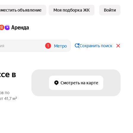
зместить объявление
Моя подборка ЖК
Войти
1
Сохранить поиск
Метро
се в
Смотреть на карте
ов по
т 41,7 м²