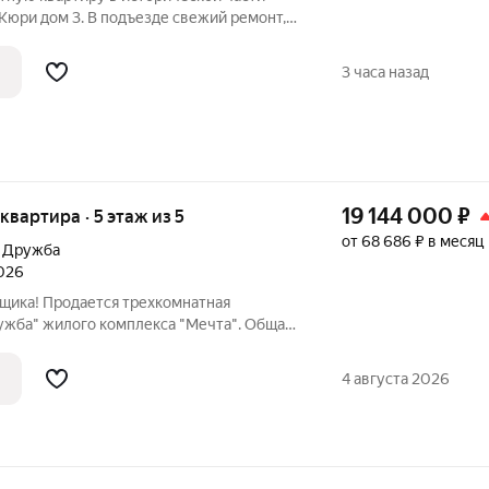
Кюри дом 3. В подъезде свежий ремонт,
 современным кодовым замком и
оде. Квартира "распашонка" (окна на
3 часа назад
19 144 000
₽
 квартира · 5 этаж из 5
от 68 686 ₽ в месяц
л Дружба
2026
хкомнатная
ружба" жилого комплекса "Мечта". Общая
. м, этаж 5 из 5. Срок сдачи: 2 квартал
хня-
4 августа 2026