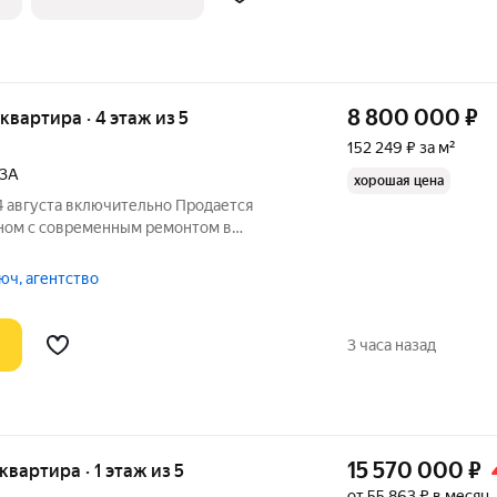
8 800 000
₽
 квартира · 4 этаж из 5
152 249 ₽ за м²
3А
хорошая цена
14 августа включительно Продается
оном с современным ремонтом в
бственник, свободная продажа без
имость в договоре продажи О квартире:
юч, агентство
3 часа назад
15 570 000
₽
 квартира · 1 этаж из 5
от 55 863 ₽ в месяц