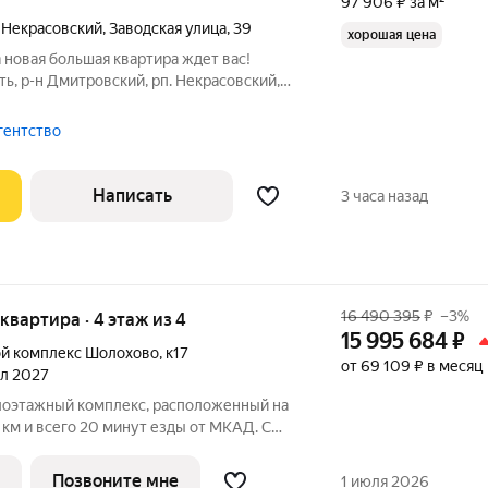
97 906 ₽ за м²
а Некрасовский
,
Заводская улица
,
39
хорошая цена
 новая большая квартира ждет вас!
ть, р-н Дмитровский, рп. Некрасовский,
щая площадь, кв.м.: 89 (без учета
гентство
Написать
3 часа назад
16 490 395
₽
–3%
 квартира · 4 этаж из 4
15 995 684
₽
й комплекс Шолохово
,
к17
от 69 109 ₽ в месяц
ал 2027
лоэтажный комплекс, расположенный на
км и всего 20 минут езды от МКАД. С
протекает река, а с другой - раскинулся
 ЖК разделен на комфортные небольшие
Позвоните мне
1 июля 2026