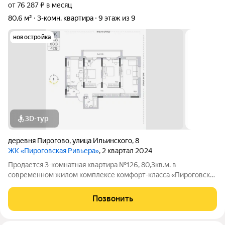
от 76 287 ₽ в месяц
80,6 м²
3-комн. квартира
9 этаж из 9
новостройка
3D-тур
деревня Пирогово
,
улица Ильинского
,
8
ЖК «Пироговская Ривьера»
, 2 квартал 2024
Продается 3-комнатная квартира №126, 80,3кв.м. в
современном жилом комплексе комфорт-класса «Пироговская
Ривьера». Проект реализуется авторитетным застройщиком
ООО «Специализированный застройщик «КомфортИнвест» на
Позвонить
просторной территории в 49 гектаров.