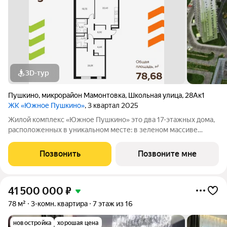
3D-тур
Пушкино
,
микрорайон Мамонтовка
,
Школьная улица
,
28Ак1
ЖК «Южное Пушкино»
, 3 квартал 2025
Жилой комплекс «Южное Пушкино» это два 17-этажных дома,
расположенных в уникальном месте: в зеленом массиве
района Мамонтовка на берегу Учинского водохранилища.
Главная особенность сочетание уединённости и развитой
Позвонить
Позвоните мне
инфраструктуры. «Южное Пушкино»
41 500 000
₽
78 м²
3-комн. квартира
7 этаж из 16
новостройка
хорошая цена