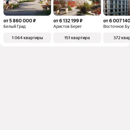
от 5 860 000 ₽
от 6 132 199 ₽
от 6 007 140
Белый Град
Аристов Берег
Восточное Бу
1 064 квартиры
151 квартира
372 ква