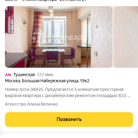
Тушинская
17 мин.
Москва
,
Большая Набережная улица
,
19к2
Номер лота: 98425. Предлагается 3-комнатная просторная
видовая квартира с дизайнерским ремонтом площадью 83,5 м
на 23 этаже 27-этажного монолитного дома. Квартира с
Агентство Алена Величко
идеальной планировкой, в отличной локации с шикарным
видом из окна. Квартира
Позвонить