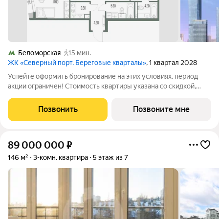
Беломорская
15 мин.
ЖК «Северный порт. Береговые кварталы»
, 1 квартал 2028
Успейте оформить бронирование на этих условиях, период
акции ограничен! Стоимость квартиры указана со скидкой,
ваша экономия составит 6,465,356 руб. По всем вопросам
звоните в офис продаж, мы вам все подробно расскажем.
Позвонить
Позвоните мне
Трехкомнатная квартира от
89 000 000
₽
146 м²
3-комн. квартира
5 этаж из 7