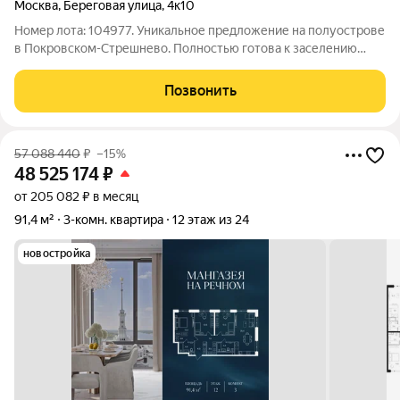
Москва
,
Береговая улица
,
4к10
Номер лота: 104977. Уникальное предложение на полуострове
в Покровском-Стрешнево. Полностью готова к заселению
продается со всей мебелью и премиальной техникой! О
квартире и планировке: расположена на 4 этаже 6-этажного
Позвонить
кирпичного дома
57 088 440
₽
–15%
48 525 174
₽
от 205 082 ₽ в месяц
91,4 м²
3-комн. квартира
12 этаж из 24
новостройка