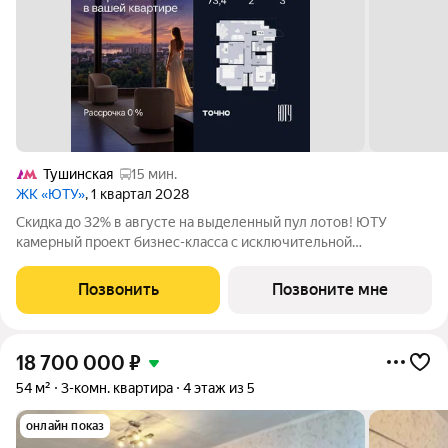
Тушинская
15 мин.
ЖК «ЮТУ»
, 1 квартал 2028
Скидка до 32% в августе на выделенный пул лотов! ЮТУ
камерный проект бизнес-класса с исключительной
архитектурой, видовыми квартирами и подходом к большой
благоустроенной набережной канала имени Москвы. Проект
Позвонить
Позвоните мне
создает идеальный баланс жизни в
18 700 000
₽
54 м²
3-комн. квартира
4 этаж из 5
онлайн показ