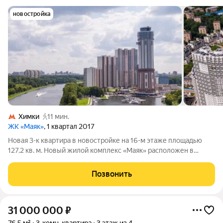
новостройка
Химки
11 мин.
ЖК «Маяк»
, 1 квартал 2017
Новая 3-к квартира в новостройке на 16-м этаже площадью
127.2 кв. м. Новый жилой комплекс «Маяк» расположен в
одном из самых уникальных и привлекательных мест Старых
Химок. С юга и востока огромная приватная территория 10,8 га,
Позвонить
которая с одной
31 000 000
₽