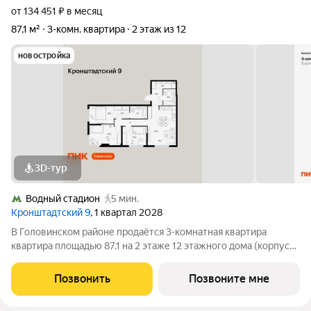
от 134 451 ₽ в месяц
87,1 м²
3-комн. квартира
2 этаж из 12
новостройка
3D-тур
Водный стадион
5 мин.
Кронштадтский 9
, 1 квартал 2028
В Головинском районе продаётся 3-комнатная квартира
квартира площадью 87.1 на 2 этаже 12 этажного дома (корпус
1.1.2, секция 2) в проекте ПИК «Кронштадтский 9». Удобное
расположение 3 минуты пешком до станции метро «Водный
Позвонить
Позвоните мне
стадион». 2 минуты на