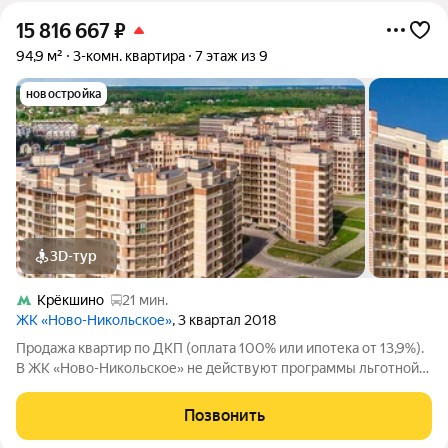
15 816 667
₽
94,9 м²
3-комн. квартира
7 этаж из 9
новостройка
3D-тур
Крёкшино
21 мин.
ЖК «Ново-Никольское»
, 3 квартал 2018
Продажа квартир по ДКП (оплата 100% или ипотека от 13,9%).
В ЖК «Ново-Никольское» не действуют программы льготной
ипотеки или господдержки. Расположение: 21 км от МКАД по
Киевскому шоссе, 15 мин от метро «Саларьево», экологически
Позвонить
чистый район с