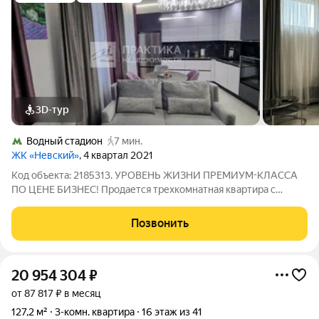
3D-тур
Водный стадион
7 мин.
ЖК «Невский»
, 4 квартал 2021
Код объекта: 2185313. УРОВЕНЬ ЖИЗНИ ПРЕМИУМ-КЛАССА
ПО ЦЕНЕ БИЗНЕС! Продается трехкомнатная квартира с
кухней-гостиной площадью 78 кв. м на 7-м этаже монолитного
дома в 6 минутах пешком от метро Водный стадион. Квартира
Позвонить
оборудована бытовой техникой.
20 954 304
₽
от 87 817 ₽ в месяц
127,2 м²
3-комн. квартира
16 этаж из 41