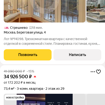
Стрешнево
18 мин.
Москва
,
Береговая улица
,
4
Лот №f4098. Трехкомнатная квартира с качественной
отделкой в современной стиле. Планировка: гостиная, кухня,
две спальни, две ванные комнаты, два застекленных балкона,
гардеробная. Квартира теплая и светлая, большие окна,
Позвонить
Написать
панорамный вид на лес.
41 090 000
₽
–15%
34 926 500
₽
от 172 202 ₽ в месяц
73,4 м²
3-комн. квартира
2 этаж из 29
новостройка