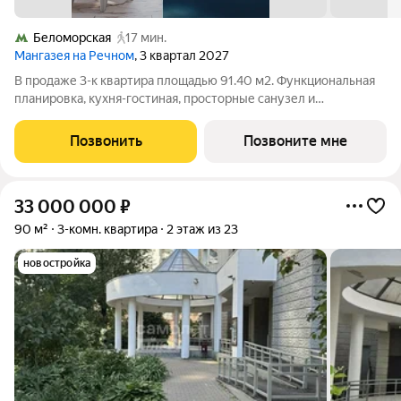
Беломорская
17 мин.
Мангазея на Речном
, 3 квартал 2027
В продаже 3-к квартира площадью 91.40 м2. Функциональная
планировка, кухня-гостиная, просторные санузел и
гардеробная. Квартира расположена на 12-м этаже 24-
этажного дома. Стоимость указана с учетом скидки 15%,
Позвонить
Позвоните мне
экономия составит 8 563 266 рублей!
33 000 000
₽
90 м²
3-комн. квартира
2 этаж из 23
новостройка