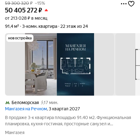
59 300 320
₽
–15%
50 405 272
₽
от 213 028 ₽ в месяц
91,4 м²
3-комн. квартира
22 этаж из 24
новостройка
Беломорская
17 мин.
Мангазея на Речном
, 3 квартал 2027
В продаже 3-к квартира площадью 91.40 м2. Функциональная
планировка, кухня-гостиная, просторные санузел и
гардеробная. Квартира расположена на 22-м этаже 24-
Мангазея
этажного дома. Стоимость указана с учетом скидки 15%,