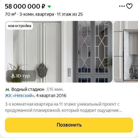
58 000 000
₽
70 м²
3-комн. квартира
11 этаж из 25
новостройка
3D-тур
Водный стадион
15 мин.
ЖК «Невский»
, 4 квартал 2016
3-х комнатная квартира на 11 этаже уникальный проект с
продуманной планировкой, который подарит ощущение
простора и комфорта. В ЖК "Невский" потрясающий сад - за
ним очень бережно смотрит УК, детская площадка,
Позвонить
футбольное поле, можно играть в теннис.