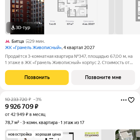
3D-тур
Битца
29 мин.
ЖК «Гранель Живописный»
, 4 квартал 2027
Продаётся 3-комнатная квартира №347, площадью 67,00 м, на
1 этаже в ЖК «Гранель Живописный» корпус 2. Стоимость от
16623150 руб. Квартира без отделки, планировка угловая, окна
во двор. Для ценителей природы и красоты всего в 3,6 км от
Позвонить
Позвоните мне
МКАД в
10 233 720
₽
–3%
9 926 709
₽
от 42 949 ₽ в месяц
78,7 м²
3-комн. квартира
1 этаж из 17
новостройка
хорошая цена