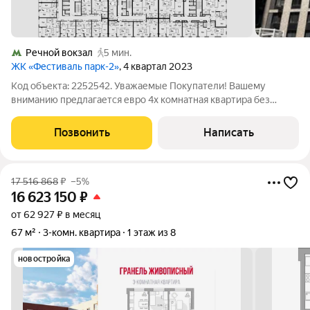
Речной вокзал
5 мин.
ЖК «Фестиваль парк-2»
, 4 квартал 2023
Код объекта: 2252542. Уважаемые Покупатели! Вашему
вниманию предлагается евро 4х комнатная квартира без
отделки 113,2 кв м в современном жилом комплексе бизнес-
класса Фестивальный парк 2 2023 года постройки. Дом-
Позвонить
Написать
монолитный, прекрасные входные группы,
17 516 868
₽
–5%
16 623 150
₽
от 62 927 ₽ в месяц
67 м²
3-комн. квартира
1 этаж из 8
новостройка