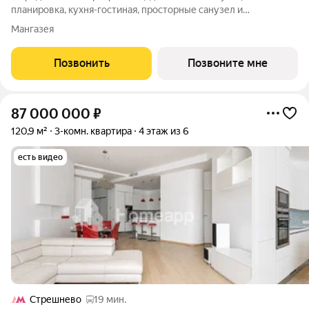
планировка, кухня-гостиная, просторные санузел и
гардеробная. Квартира расположена на 13-м этаже 24-
Мангазея
этажного дома. Условия покупки: - Семейная ипотека от 3,5%
на весь срок; - Ипотека 0,11% на
Позвонить
Позвоните мне
87 000 000
₽
120,9 м²
3-комн. квартира
4 этаж из 6
есть видео
Стрешнево
19 мин.