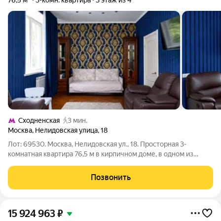
76,5 м²
3-комн. квартира
3 этаж из 4
Сходненская
3 мин.
Москва
,
Нелидовская улица
,
18
Лот: 69530. Москва, Нелидовская ул., 18. Просторная 3-
комнатная квартира 76,5 м в кирпичном доме, в одном из
самых зеленых и комфортных районов Москвы Южное
Тушино; 57 минут пешком до метро «Сходненская». Квартира
Позвонить
расположена на комфортном 3 этаже
15 924 963
₽