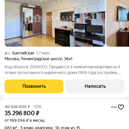
Балтийская
7 мин.
Москва
,
Ленинградское шоссе
,
36к1
Код объекта: 2094703. Продаётся 3-комнатная квартира на 4
этаже пятиэтажного кирпичного дома 1959 года постройки.
Общая площадь квартиры 54 м. Площадь комнат: 10 м, 17,3 м и
8,8 м. Кухня 5,7 м. Совмещённый санузел. Застекленный
Позвонить
Написать
балкон. Ремонт
40 339 200
₽
–13%
35 296 800
₽
от 169 056 ₽ в месяц
68,1 м²
3-комн. квартира
16 этаж из 35