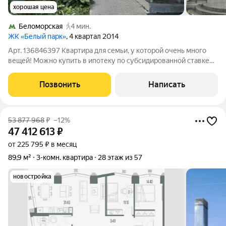
хорошая цена
Беломорская
4 мин.
ЖК «Белый парк»
, 4 квартал 2014
Арт. 136846397 Квартира для семьи, у которой очень много
вещей! Можно купить в ипотеку по субсидированной ставке
11,9% В ЖК "Белый Парк" 3-х комнатная квартира без ремонта,
свободной планировки на 2-м этаже. Соседи ремонт уже
Позвонить
Написать
сделали. Преимущества
53 877 968
₽
–12%
47 412 613
₽
от 225 795 ₽ в месяц
89,9 м²
3-комн. квартира
28 этаж из 57
новостройка