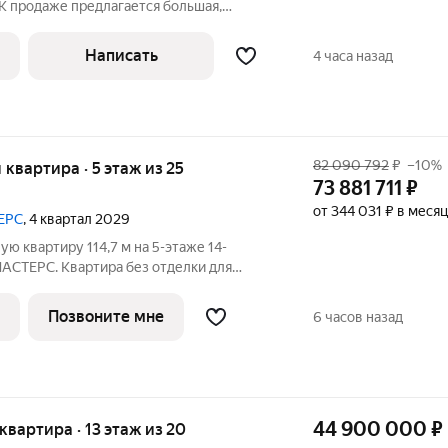
! К продаже предлагается большая,
ая и светлая 3-х комнатная квартира с
 расположенная в Хорошевском районе,
Написать
4 часа назад
82 090 792
₽
–10%
я квартира · 5 этаж из 25
73 881 711
₽
от 344 031 ₽ в месяц
ЕРС
, 4 квартал 2029
ю квартиру 114,7 м на 5-этаже 14-
МАСТЕРС. Квартира без отделки для
ого дизайн-проекта. Скидка 10% в июле!
Позвоните мне
6 часов назад
44 900 000
₽
я квартира · 13 этаж из 20