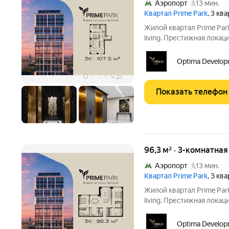
Аэропорт
13 мин.
Квартал Prime Park
, 3 кв
Жилой квартал Prime Pa
living. Престижная локац
мин. от Тверской улицы,
20 мин. до аэропорта «Ш
Optima Develop
парка
+
21
Показать телефон
96,3 м² · 3-комнатна
Аэропорт
13 мин.
Квартал Prime Park
, 3 кв
Жилой квартал Prime Pa
living. Престижная локац
мин. от Тверской улицы,
20 мин. до аэропорта «Ш
Optima Develop