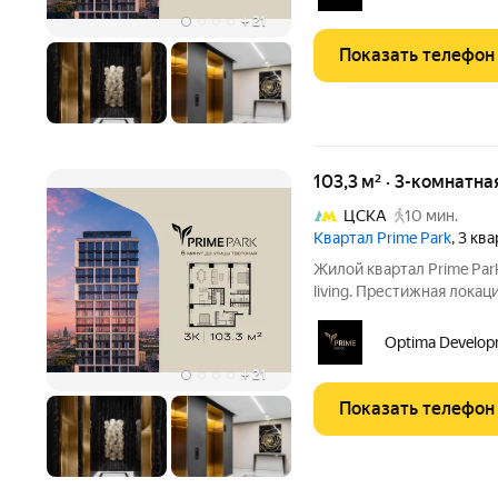
парка
+
21
Показать телефон
103,3 м² · 3-комнатна
ЦСКА
10 мин.
Квартал Prime Park
, 3 кв
Жилой квартал Prime Pa
living. Престижная локац
мин. от Тверской улицы,
20 мин. до аэропорта «Ш
Optima Develop
парка
+
21
Показать телефон