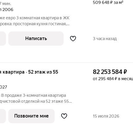
509 648 ₽ за м²
7 мин.
ал 2006
же евро 3 комнатная квартира в ЖК
ровка: просторная кухня гостиная,
комната и большая гардеробная с
кон открывается вид на Триумф Палас,
Написать
3 часа назад
82 253 584
₽
я квартира · 52 этаж из 55
от 295 484 ₽ в меся
2027
 В продаже 3-комнатная квартира
дчистовой отделкой на 52 этаже 55
расположена в корпусе Анна. Джойс это
лекс от девелопера MR в районе
Позвоните мне
15 июля 2026