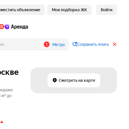
зместить объявление
Моя подборка ЖК
Войти
1
Сохранить поиск
Метро
оскве
Смотреть на карте
продаже
 м² до