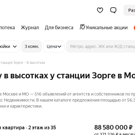
Ра
потека
Журнал
Для бизнеса
Уникальные акции
ройки
3 комн.
Цена
Станция Зорге
В высотках
 в высотках у станции Зорге в М
 в Москве и МО — 516 объявлений от агентств и собственников по 
кс Недвижимости. В нашем каталоге предложения площадью от 56,3
ки и характеристики.
88 580 000
₽
я квартира · 2 этаж из 35
от 371 226 ₽ в месяц