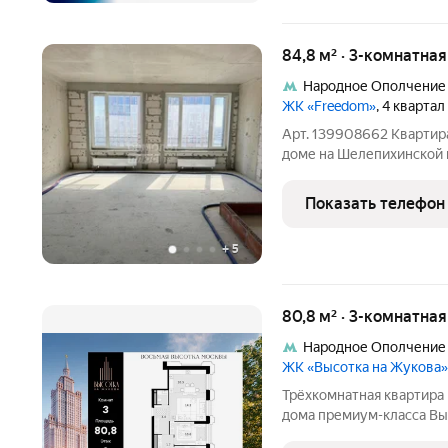
84,8 м² · 3-комнатна
Народное Ополчение
ЖК «Freedom»
, 4 кварта
Арт. 139908662 Квартир
доме на Шелепихинской 
комнатная квартира 84,
25 этаже с впечатляющим
Показать телефон
для тех,
+
5
80,8 м² · 3-комнатна
Народное Ополчение
ЖК «Высотка на Жукова»
Трёхкомнатная квартира 
дома премиум-класса Вы
это современный дом, к