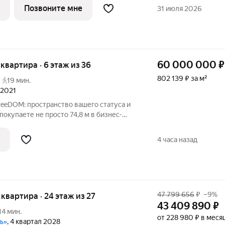
 величественность архитектуры
Позвоните мне
31 июля 2026
60 000 000
₽
я квартира · 6 этаж из 36
802 139 ₽ за м²
19 мин.
 2021
reeDOM: пространство вашего статуса и
окупаете не просто 74,8 м в бизнес-
ы приобретаете готовый сценарий
ритм мегаполиса идеально сбалансирован
4 часа назад
47 799 656
₽
–9%
я квартира · 24 этаж из 27
43 409 890
₽
14 мин.
от 228 980 ₽ в меся
ль»
, 4 квартал 2028