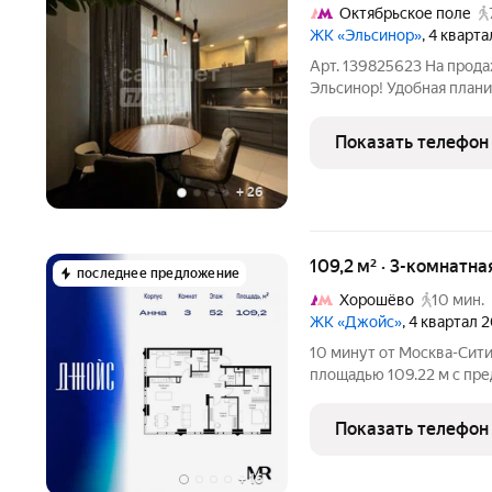
Октябрьское поле
ЖК «Эльсинор»
, 4 кварт
Арт. 139825623 На прода
Эльсинор! Удобная плани
мастерспальня, детская 
гостевым санузлом. Из о
Показать телефон
ВЭБ арену и городской
+
26
109,2 м² · 3-комнатна
последнее предложение
Хорошёво
10 мин.
ЖК «Джойс»
, 4 квартал 
10 минут от Москва-Сити
площадью 109.22 м с пре
этажного дома. Квартира 
премиальный жилой комп
Показать телефон
Хорошёво-Мнёвники. Он
+
16