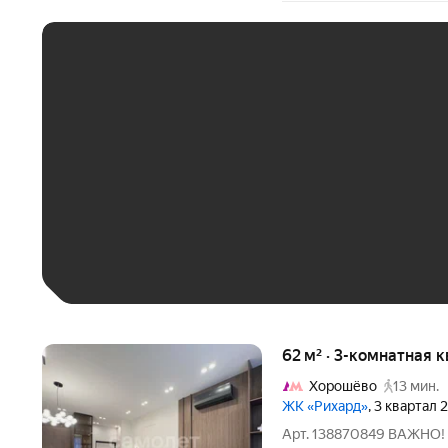
ЕЖЕМЕСЯЧНЫЙ ПЛАТЁ
До 30 тыс. ₽
До 50 тыс. ₽
До 70 тыс. ₽
Больше 100 тыс. ₽
62 м² · 3-комнатная 
Хорошёво
13 мин.
ЖК «Рихард»
, 3 квартал 
Арт. 138870849 ВАЖНО! 