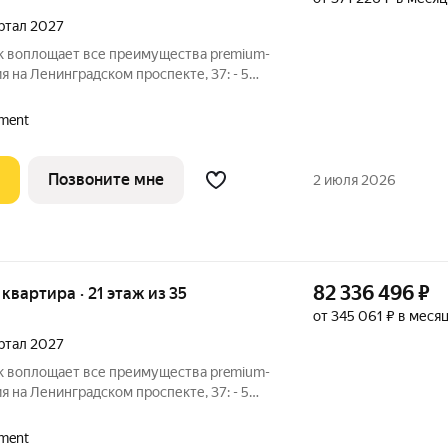
артал 2027
rk воплощает все преимущества premium-
ия на Ленинградском проспекте, 37: - 5
 Патриарших прудов и Белой площади, -
ереметьево» или «Москва-Сити», - 4
ment
Позвоните мне
2 июля 2026
82 336 496
₽
я квартира · 21 этаж из 35
от 345 061 ₽ в меся
артал 2027
rk воплощает все преимущества premium-
ия на Ленинградском проспекте, 37: - 5
 Патриарших прудов и Белой площади, -
ереметьево» или «Москва-Сити», - 4
ment