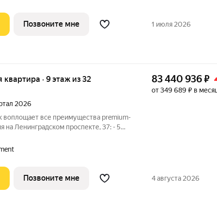
Позвоните мне
1 июля 2026
83 440 936
₽
я квартира · 9 этаж из 32
от 349 689 ₽ в меся
артал 2026
rk воплощает все преимущества premium-
ия на Ленинградском проспекте, 37: - 5
 Патриарших прудов и Белой площади, -
ереметьево» или «Москва-Сити», - 4
ment
Позвоните мне
4 августа 2026