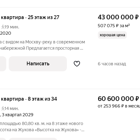
43 000 000
₽
я квартира · 25 этаж из 27
507 075 ₽ за м²
19 мин.
л 2020
хорошая цена
а с видом на Москву-реку в современном
набережной Предлагается просторная 3-
8 м в современном монолитном доме на
и видами на Москву-реку. Это вариант
Написать
6 часов назад
60 600 000
₽
я квартира · 8 этаж из 34
от 253 966 ₽ в меся
14 мин.
, 3 квартал 2029
площадью 80,80 кв. м. на 8 этаже нового
сотка на Жукова «Высотка на Жукова» -
оторый олицетворяет дух настоящей