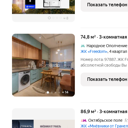
Москвы, сочетая в себе
Показать телефон
московского
+
8
74,8 м² · 3-комнатна
Народное Ополчение
ЖК «Freedom»
, 4 квартал
Номер лота: 97887. ЖК F
абсолютной свободы Вы п
классе от «Донстрой». В
комфортной жизни, где 
Показать телефон
приватностью и
+
14
86,9 м² · 3-комнатна
Октябрьское поле
ЖК «Мнёвники от Гране