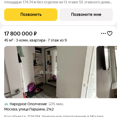
площадью 174.74 м без отделки на 13 этаже 55 этажного дома.
Квартира расположена в корпусе Анна. Джойс это
премиальный жилой комплекс от девелопера MR в районе
Позвонить
Позвоните мне
Хорошёво-Мнёвники. Он включает
17 800 000
₽
45 м²
3-комн. квартира
7 этаж из 9
Народное Ополчение
15 мин.
Москва
,
улица Паршина
,
21к2
Код объекта: 2116184. Уникальное предложение в Москве: