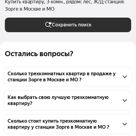
Купить квартиру, 3-комн., рядом: лес, Ж/Д станция:
Зорге в Москве и МО
Сохранить поиск
Остались вопросы?
Сколько трехкомнатных квартир в продаже у
станции Зорге в Москве и МО ?
На Яндекс Недвижимости в продаже у станции 
Зорге в Москве и МО 353 трехкомнатных квартиры, 
Как выбрать свою лучшую трехкомнатную
квартиру?
из них 10 объявлений от собственников, 84 
объявления от агентств, 259 объявлений от 
Чтобы купить 3-комнатную квартиру рядом с лесом 
застройщиков
у станции Зорге, воспользуйтесь тепловой картой 
Сколько стоит купить трехкомнатную
квартиру у станции Зорге в Москве и МО ?
для оценки инфраструктуры и транспортной 
доступности в выбранном районе у станции Зорге 