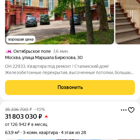
хорошая цена
Октябрьское поле
6 мин.
Москва
,
улица Маршала Бирюзова
,
30
ОН 22933. Квартира под ремонт ! Сталинский дом!
Железобетонные перекрытия, высоченные потолки, большие
окна - в квартире много света и воздуха. Окна на две стороны
дома. Кухня и комната 16 кв.метров выходят на
Позвонить
Проектируемый проезд (на юго-запад). Две
35 336 700
₽
–10%
31 803 030
₽
от 126 942 ₽ в месяц
63,9 м²
3-комн. квартира
4 этаж из 28