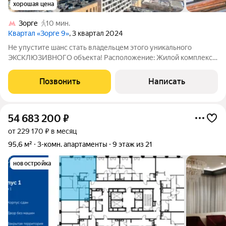
хорошая цена
Зорге
10 мин.
Квартал «Зорге 9»
, 3 квартал 2024
Не упустите шанс стать владельцем этого уникального
ЭКСКЛЮЗИВНОГО объекта! Расположение: Жилой комплекс
"Зорге № 9", центр Хорошевского района, СЗАО Москвы.
Апартаменты без отделки, располагаются в корпусе
Позвонить
Написать
MANHATTAN, ул. Зорге, д.9А, корпус 6.
54 683 200
₽
от 229 170 ₽ в месяц
95,6 м²
3-комн. апартаменты
9 этаж из 21
новостройка