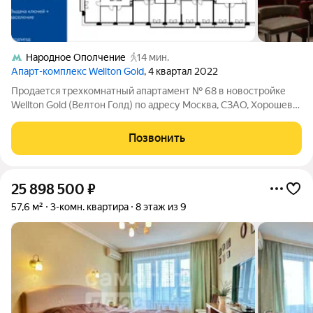
Народное Ополчение
14 мин.
Апарт-комплекс Wellton Gold
, 4 квартал 2022
Продается трехкомнатный апартамент № 68 в новостройке
Wellton Gold (Велтон Голд) по адресу Москва, СЗАО, Хорошево-
Мневники, ул. Народного Ополчения, д. 13. Общая площадь
апартамента 95.60 кв. м., этаж 9 из 21, секция 1. Тип проекта, по
Позвонить
которому
25 898 500
₽
57,6 м²
3-комн. квартира
8 этаж из 9