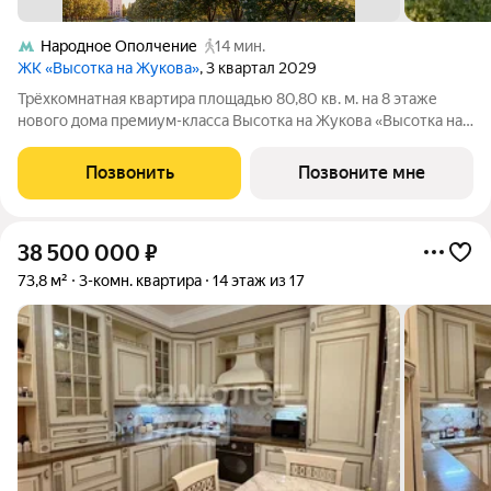
Народное Ополчение
14 мин.
ЖК «Высотка на Жукова»
, 3 квартал 2029
Трёхкомнатная квартира площадью 80,80 кв. м. на 8 этаже
нового дома премиум-класса Высотка на Жукова «Высотка на
Жукова» - это современный дом, который олицетворяет дух
настоящей Москвы, сочетая в себе величественность
Позвонить
Позвоните мне
архитектуры московского
38 500 000
₽
73,8 м²
3-комн. квартира
14 этаж из 17