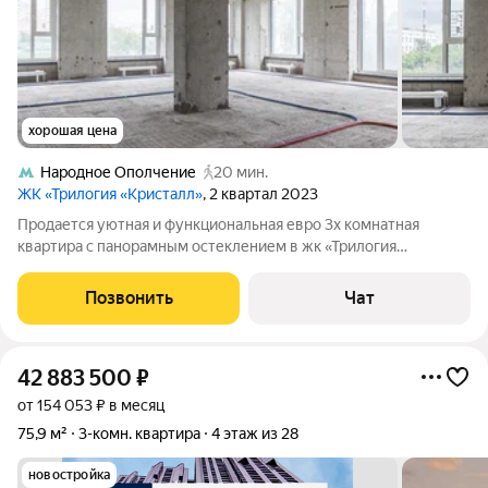
хорошая цена
Народное Ополчение
20 мин.
ЖК «Трилогия «Кристалл»
, 2 квартал 2023
Продается уютная и функциональная евро 3х комнатная
квартира с панорамным остеклением в жк «Трилогия
Кристалл» вблизи от новой станции метро «Бульвар Генерала
Карбышева», расположен в престижном районе Хорошево-
Позвонить
Чат
Мнёвники, на улице Генерала Глаголева,
42 883 500
₽
от 154 053 ₽ в месяц
75,9 м²
3-комн. квартира
4 этаж из 28
новостройка