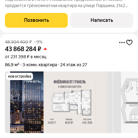
продается трёхкомнатная квартира на улице Паршина, 21к2
идеальное решение для тех, кто ищет комфорт и уют в одном
из самых удобных районов города. Эта квартира расположена
Позвонить
Написать
на седьмом этаже
48 304 400
₽
–9%
43 868 284
₽
от 231 398 ₽ в месяц
86,9 м²
3-комн. квартира
24 этаж из 27
новостройка