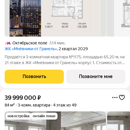
Октябрьское поле
14 мин.
ЖК «Мнёвники от Гранель»
, 2 квартал 2029
Продаётся 3-комнатная квартира №1175, площадью 65,20 м, на
21 этаже в ЖК «Мнёвники от Гранель» корпус 1. Стоимость от
30859325 руб. Квартира без отделки, планировка угловая,
окна во двор. «Мнёвники от Гранель» элитный жилой комплекс
Позвонить
Позвоните мне
в тихом и
39 999 000
₽
84 м²
3-комн. квартира
4 этаж из 49
новостройка
онлайн показ