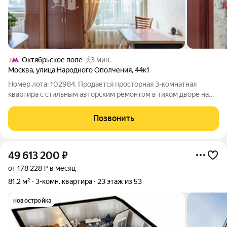
Октябрьское поле
3 мин.
Москва
,
улица Народного Ополчения
,
44к1
Номер лота: 102984. Продается просторная 3-комнатная
квартира с стильным авторским ремонтом в тихом дворе на
улице Народного Ополчения. Верхний этаж (8 из 9) никакого
шума с крыши и максимальная приватность. Локация одна из
Позвонить
лучших на северо-западе
49 613 200
₽
от 178 228 ₽ в месяц
81,2 м²
3-комн. квартира
23 этаж из 53
новостройка