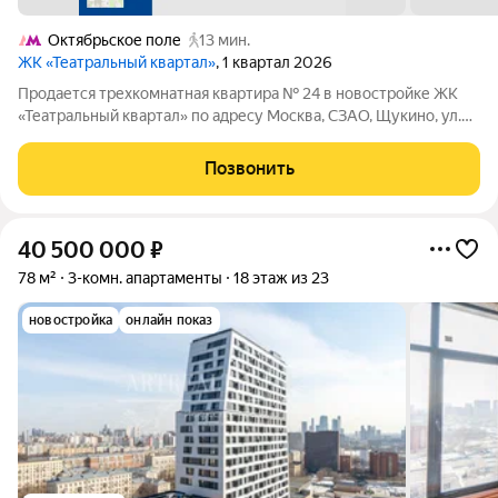
Октябрьское поле
13 мин.
ЖК «Театральный квартал»
, 1 квартал 2026
Продается трехкомнатная квартира № 24 в новостройке ЖК
«Театральный квартал» по адресу Москва, СЗАО, Щукино, ул.
Расплетина, корп. 4. Общая площадь квартиры 94.80 кв. м.,
этаж 4 из 19, секция 1. Тип проекта, по которому построен дом
Позвонить
монолит,
40 500 000
₽
78 м²
3-комн. апартаменты
18 этаж из 23
новостройка
онлайн показ