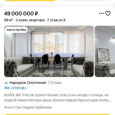
49 000 000
₽
88 м²
3-комн. квартира
7 этаж из 8
новостройка
Народное Ополчение
12 мин.
ЖК «Утесов»
id:589. ЖК Утесов проект бизнес класса на западе столицы, на
первой линии Москвы-реки, вблизи парков Крылатцкие Холмы
с горнолыжными склонами и велотрассой, Москворецкого
Агентство Лидия Горбачева
парка, уникального заповедника Серебряный бор с пляжами,