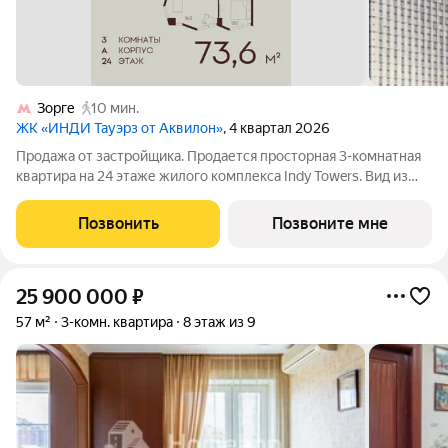
Зорге
10 мин.
ЖК «ИНДИ Тауэрз от Аквилон»
, 4 квартал 2026
Продажа от застройщика. Продается просторная 3-комнатная
квартира на 24 этаже жилого комплекса Indy Towers. Вид из
окон: на улицу. Срок сдачи: 4 кв. 2026 г. Расположение:
Комплекс расположен в Хорошевском районе Москвы, на
Позвонить
Позвоните мне
улице Куусенина, в
25 900 000
₽
57 м²
3-комн. квартира
8 этаж из 9