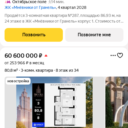
Октябрьское поле
14 мин.
ЖК «Мнёвники от Гранель»
, 4 квартал 2028
Продаётся 3-комнатная квартира №287, площадью 86,93 м, на
24 этаже в ЖК «Мнёвники от Гранель» корпус 1. Стоимость от
43868284 руб. Квартира без отделки, планировка угловая, окна
во двор. «Мнёвники от Гранель» элитный жилой комплекс в
Позвонить
Позвоните мне
тихом и
60 600 000
₽
от 253 966 ₽ в месяц
80,8 м²
3-комн. квартира
8 этаж из 34
новостройка