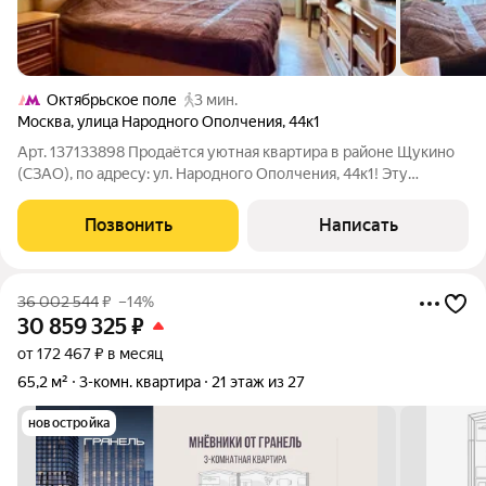
Октябрьское поле
3 мин.
Москва
,
улица Народного Ополчения
,
44к1
Арт. 137133898 Продаётся уютная квартира в районе Щукино
(СЗАО), по адресу: ул. Народного Ополчения, 44к1! Эту
квартиру можно купить в ипотеку по ставке 12,25 % только
через нашу компанию. Ищете комфортное жильё в спокойном,
Позвонить
Написать
но динамично
36 002 544
₽
–14%
30 859 325
₽
от 172 467 ₽ в месяц
65,2 м²
3-комн. квартира
21 этаж из 27
новостройка