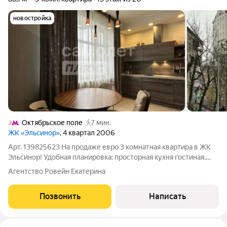
новостройка
Октябрьское поле
7 мин.
ЖК «Эльсинор»
, 4 квартал 2006
Арт. 139825623 На продаже евро 3 комнатная квартира в ЖК
Эльсинор! Удобная планировка: просторная кухня гостиная,
мастерспальня, детская комната и большая гардеробная с
Агентство Ровейн Екатерина
гостевым санузлом. Из окон открывается вид на Триумф
Палас, ВЭБ арену и городской
Позвонить
Написать