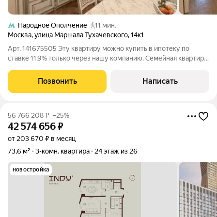
Народное Ополчение
11 мин.
Москва
,
улица Маршала Тухачевского
,
14к1
Арт. 141675505 Эту квартиру можно купить в ипотеку по
ставке 11,9% только через нашу компанию. Семейная квартира
с дизайнерским ремонтом в районе Хорошёво-Мнёвники
продуманная планировка, высокий этаж и готовое
Позвонить
Написать
пространство для жизни. Что
56 766 208
₽
–25%
42 574 656
₽
от 203 670 ₽ в месяц
73,6 м²
3-комн. квартира
24 этаж из 26
новостройка