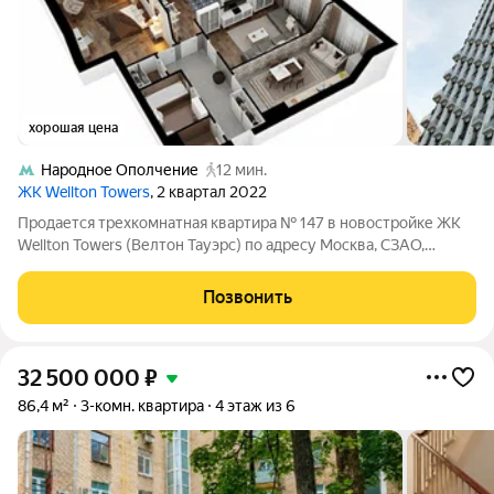
хорошая цена
Народное Ополчение
12 мин.
ЖК Wellton Towers
, 2 квартал 2022
Продается трехкомнатная квартира № 147 в новостройке ЖК
Wellton Towers (Велтон Тауэрс) по адресу Москва, СЗАО,
Хорошево-Мневники, ул. Народного Ополчения, 16к1. Общая
площадь квартиры 81.20 кв. м., этаж 23 из 53, секция 1. Тип
Позвонить
проекта, по которому
32 500 000
₽
86,4 м²
3-комн. квартира
4 этаж из 6