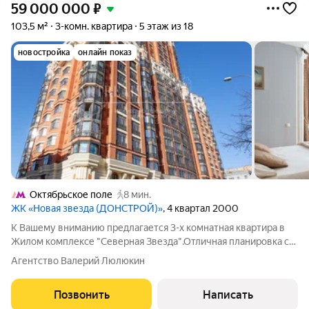
59 000 000
₽
103,5 м²
3-комн. квартира
5 этаж из 18
новостройка
онлайн показ
Октябрьское поле
8 мин.
ЖК «Новая звезда (ДОНСТРОЙ)»
, 4 квартал 2000
К Вашему вниманию предлагается 3-х комнатная квартира в
Жилом комплексе "Северная Звезда".Отличная планировка с
отдельными комнатами,большая гостинная с застекленным
Агентство Валерий Люлюкин
балконом и отделенная от кухни,2 санузла. Дизайнерский
ремонт с экологически чистыми
Позвонить
Написать