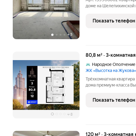
доме на Шелепихинской 
комнатная квартира 84,
25 этаже с впечатляющим
Показать телефон
для тех,
+
5
80,8 м² · 3-комнатна
Народное Ополчение
ЖК «Высотка на Жукова»
Трёхкомнатная квартира 
дома премиум-класса Вы
это современный дом, к
Москвы, сочетая в себе
Показать телефон
московского
+
8
120 м² · 3-комнатная 