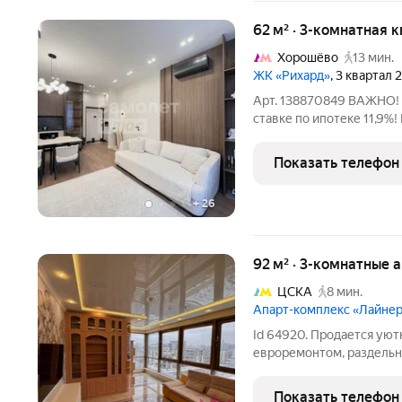
62 м² · 3-комнатная 
Хорошёво
13 мин.
ЖК «Рихард»
, 3 квартал 
Арт. 138870849 ВАЖНО! 
ставке по ипотеке 11,9%
просторная, теплая, уютн
высокими потолками 3м,
Показать телефон
который является
+
26
92 м² · 3-комнатные 
ЦСКА
8 мин.
Апарт-комплекс «Лайне
Id 64920. Продается уют
евроремонтом, раздельн
можно посмотреть когда
кухонным гарнитуром, м
Показать телефон