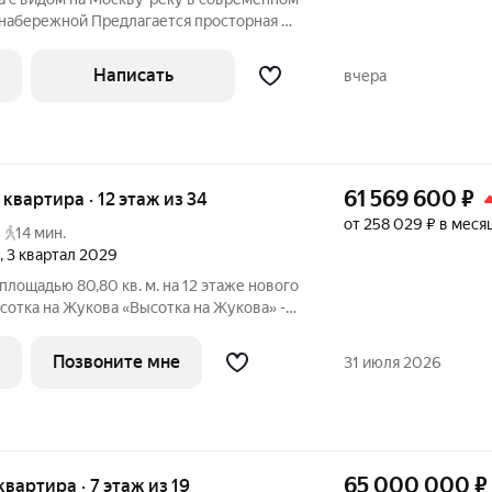
набережной Предлагается просторная 3-
8 м в современном монолитном доме на
и видами на Москву-реку. Это вариант
Написать
вчера
61 569 600
₽
я квартира · 12 этаж из 34
от 258 029 ₽ в меся
14 мин.
, 3 квартал 2029
площадью 80,80 кв. м. на 12 этаже нового
сотка на Жукова «Высотка на Жукова» -
оторый олицетворяет дух настоящей
 величественность архитектуры
Позвоните мне
31 июля 2026
65 000 000
₽
квартира · 7 этаж из 19