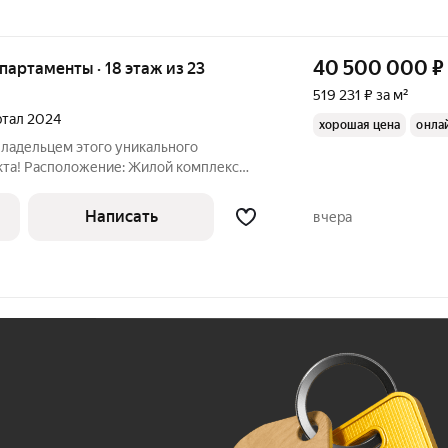
40 500 000
₽
апартаменты · 18 этаж из 23
519 231 ₽ за м²
артал 2024
хорошая цена
онла
владельцем этого уникального
а! Расположение: Жилой комплекс
шевского района, СЗАО Москвы.
и, располагаются в корпусе MANHATTAN,
Написать
вчера
Ж