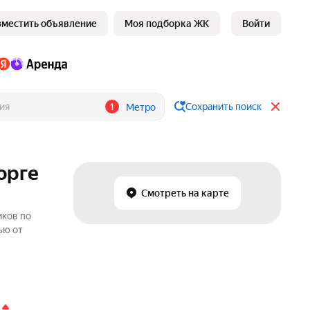
зместить объявление
Моя подборка ЖК
Войти
1
Сохранить поиск
Метро
орге
Смотреть на карте
иков по
ью от