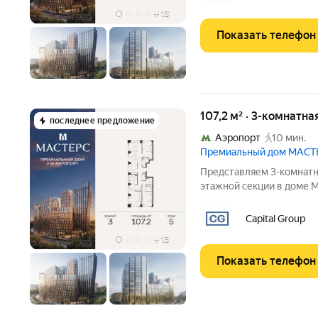
Гардеробная
+
13
Показать телефон
107,2 м² · 3-комнатна
последнее предложение
Аэропорт
10 мин.
Премиальный дом МАСТ
Представляем 3-комнатну
этажной секции в доме 
реализации индивидуальн
Подробности в офисе отдела продаж. - Виды на двор
Capital Group
Транспортная доступност
+
13
Показать телефон