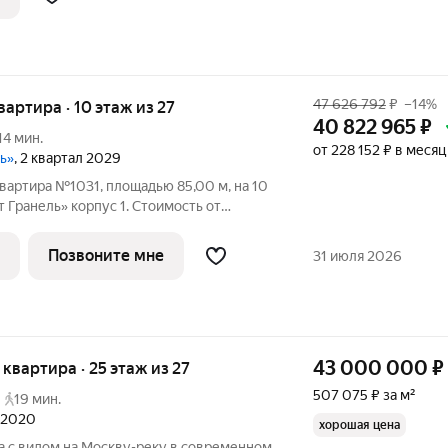
к,
47 626 792
₽
–14%
квартира · 10 этаж из 27
40 822 965
₽
14 мин.
от 228 152 ₽ в месяц
ль»
, 2 квартал 2029
вартира №1031, площадью 85,00 м, на 10
Гранель» корпус 1. Стоимость от
без отделки, планировка односторонняя,
ный жилой комплекс в
Позвоните мне
31 июля 2026
43 000 000
₽
я квартира · 25 этаж из 27
507 075 ₽ за м²
19 мин.
л 2020
хорошая цена
а с видом на Москву-реку в современном