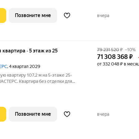
Позвоните мне
вчера
79 231 520
₽
–10%
я квартира · 5 этаж из 25
71 308 368
₽
от 332 048 ₽ в меся
ЕРС
, 4 квартал 2029
ю квартиру 107,2 м на 5-этаже 25-
МАСТЕРС. Квартира без отделки для
ого дизайн-проекта. Скидка 10% в июле!
ь:
Позвоните мне
вчера