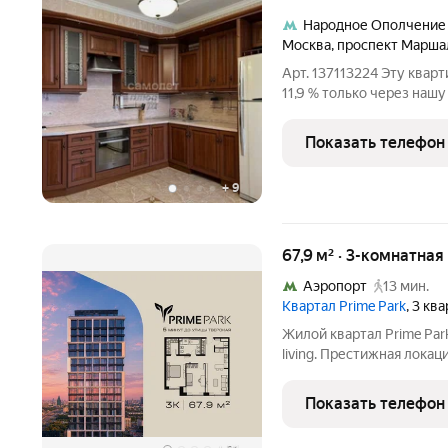
Народное Ополчение
Москва
,
проспект Марша
Арт. 137113224 Эту квар
11,9 % только через наш
преимущества:Простор и комфо
90 м2, кухня 26 м2 Высокие потолки (3 м) ощущение свободы и
Показать телефон
воздуха. Евроремонт
+
9
67,9 м² · 3-комнатная
Аэропорт
13 мин.
Квартал Prime Park
, 3 кв
Жилой квартал Prime Pa
living. Престижная локац
мин. от Тверской улицы,
20 мин. до аэропорта «Ш
Показать телефон
парка