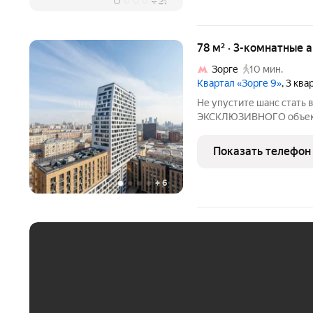
+
21
78 м² · 3-комнатные 
Зорге
10 мин.
Квартал «Зорге 9»
, 3 кв
Не упустите шанс стать 
ЭКСКЛЮЗИВНОГО объект
"Зорге № 9", центр Хоро
Апартаменты без отделк
Показать телефон
ул. Зорге, д.9А, корпус 6.
+
6
ЕЖЕМЕСЯЧНЫЙ ПЛАТЁ