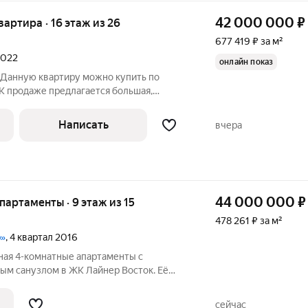
42 000 000
₽
квартира · 16 этаж из 26
677 419 ₽ за м²
2022
онлайн показ
Данную квартиру можно купить по
! К продаже предлагается большая,
ая и светлая 3-х комнатная квартира с
 расположенная в Хорошевском районе,
Написать
вчера
44 000 000
₽
апартаменты · 9 этаж из 15
478 261 ₽ за м²
р»
, 4 квартал 2016
ная 4-комнатные апартаменты с
ым санузлом в ЖК Лайнер Восток. Её
 Вам удобно. Квартира оборудована
ебелью и бытовой техникой. Есть
сейчас