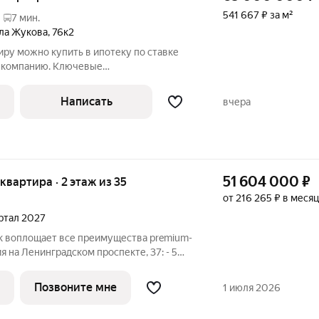
541 667 ₽ за м²
7 мин.
ла Жукова
,
76к2
тиру можно купить в ипотеку по ставке
у компанию. Ключевые
рт: общая площадь 120 м2, жилая
Написать
вчера
51 604 000
₽
 квартира · 2 этаж из 35
от 216 265 ₽ в месяц
артал 2027
rk воплощает все преимущества premium-
ия на Ленинградском проспекте, 37: - 5
 Патриарших прудов и Белой площади, -
ереметьево» или «Москва-Сити», - 4
Позвоните мне
1 июля 2026