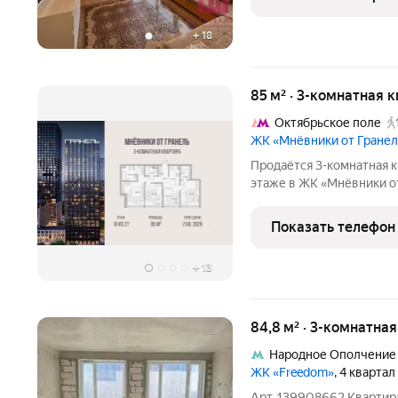
премиальный холодильни
+
18
85 м² · 3-комнатная 
Октябрьское поле
ЖК «Мнёвники от Гране
Продаётся 3-комнатная к
этаже в ЖК «Мнёвники от 
40822965 руб. Квартира 
окна во двор. «Мнёвники от Гранель» элит
Показать телефон
тихом и
+
13
84,8 м² · 3-комнатна
Народное Ополчение
ЖК «Freedom»
, 4 кварта
Арт. 139908662 Квартир