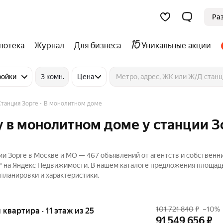
Ра
потека
Журнал
Для бизнеса
Уникальные акции
ройки
3 комн.
Цена
Станция Зорге
В монолитном доме
 в монолитном доме у станции З
и Зорге в Москве и МО — 467 объявлений от агентств и собственн
₽ на Яндекс Недвижимости. В нашем каталоге предложения площад
 планировки и характеристики.
101 721 840
₽
–10%
я квартира · 11 этаж из 25
91 549 656
₽