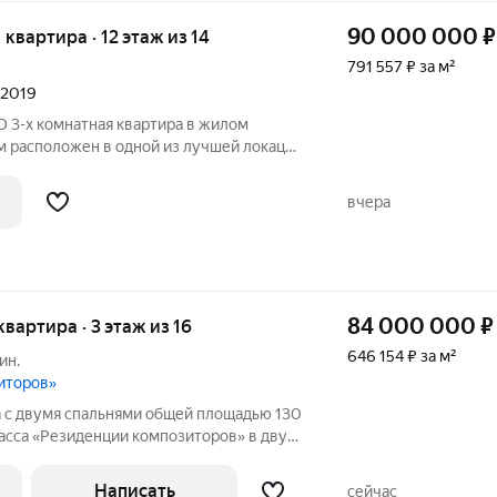
90 000 000
₽
я квартира · 12 этаж из 14
791 557 ₽ за м²
л 2019
О 3-х комнатная квартира в жилом
м расположен в одной из лучшей локации
вдали от магистралей, до парка
етров. ПРЕИМУЩЕСТВА - Комфортная
вчера
84 000 000
₽
квартира · 3 этаж из 16
646 154 ₽ за м²
ин.
иторов»
 с двумя спальнями общей площадью 130
асса «Резиденции композиторов» в двух
лецкой набережной. Квартира с
в современном стиле расположена на
Написать
сейчас