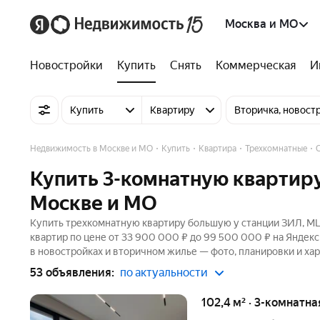
Москва и МО
Новостройки
Купить
Снять
Коммерческая
И
Купить
Квартиру
Вторичка, новост
Недвижимость в Москве и МО
Купить
Квартира
Трехкомнатные
Купить 3-комнатную квартир
Москве и МО
Купить трехкомнатную квартиру большую у станции ЗИЛ, МЦ
квартир по цене от 33 900 000 ₽ до 99 500 000 ₽ на Яндек
в новостройках и вторичном жилье — фото, планировки и хар
53 объявления:
по актуальности
102,4 м² · 3-комнатна