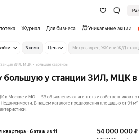
Ра
потека
Журнал
Для бизнеса
Уникальные акции
ройки
3 комн.
Цена
Станция ЗИЛ, МЦК
Большие квартиры
у большую у станции ЗИЛ, МЦК в
К в Москве и МО — 53 объявления от агентств и собственников по
с Недвижимости. В нашем каталоге предложения площадью от 91 м² 
актеристики.
54 000 000
₽
я квартира · 6 этаж из 11