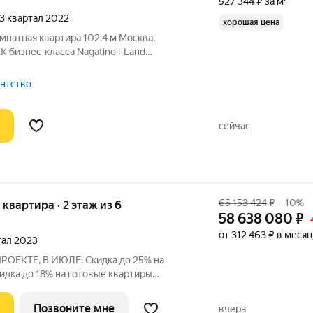
527 344 ₽ за м²
 3 квартал 2022
хорошая цена
омнатная квартира 102,4 м Москва,
К бизнес-класса Nagatino i-Land
Просторная 3-комнатная квартира в
гентство
сейчас
65 153 424
₽
–10%
я квартира · 2 этаж из 6
58 638 080
₽
от 312 463 ₽ в месяц
ртал 2023
ЕКТЕ, В ИЮЛЕ: Скидка до 25% на
идка до 18% на готовые квартиры
щика. Ключи в день покупки. На данную
ка 10% и она уже учтена в стоимости.
Позвоните мне
вчера