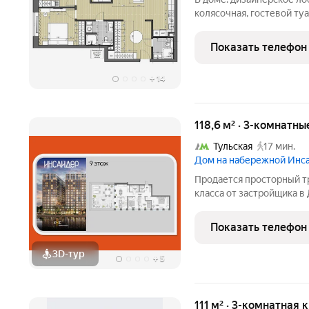
колясочная, гостевой ту
благоустроенный двор то
во дворе всё для комфо
Показать телефон
архитектура с
+
14
118,6 м² · 3-комнатн
Тульская
17 мин.
Дом на набережной Инс
Продается просторный т
класса от застройщика в
Сервисные лоты с систе
Москвы-реки. Лот распол
Показать телефон
Европланировка, просто
3D-тур
+
5
111 м² · 3-комнатная 