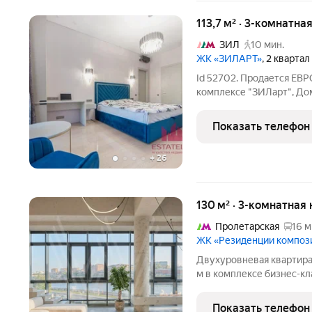
113,7 м² · 3-комнатна
ЗИЛ
10 мин.
ЖК «ЗИЛАРТ»
, 2 кварта
Id 52702. Продается ЕВР
комплексе "ЗИЛарт", До
района, в уютном дворе, 
"Тюфелева роща" 200 м
Показать телефон
планировка, 3 спальни,
+
26
130 м² · 3-комнатная 
Пролетарская
16 м
ЖК «Резиденции композ
Двухуровневая квартира
м в комплексе бизнес-кл
минутах ходьбы от Паве
дизайнерской отделкой 
Показать телефон