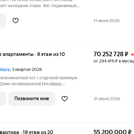
алет на первом этаже. ЖК: Охраняемый
лько для жителей, детский сад и школа
ртной жизни семьи. Современная
11 июня 2026
70 252 728
₽
ые апартаменты · 9 этаж из 10
от 294 419 ₽ в месяц
айдер
, 3 квартал 2026
рехкомнатный лот с отделкой премиум-
 Доме на набережной Инсайдер.
мой «умный дом» на первой линии
ожен на 9 этаже в секции 3.2.
Позвоните мне
31 июля 2026
рная
55 200 000
₽
квартира · 19 этаж из 20