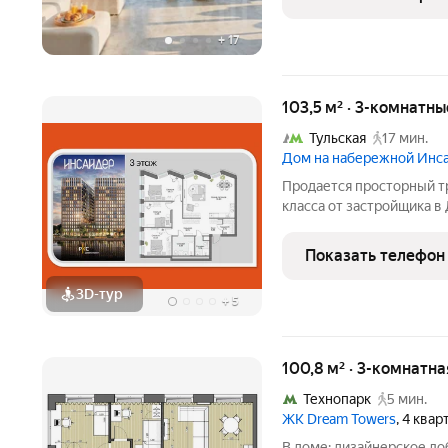
третьем этаже.
+
17
103,5 м² · 3-комнатн
Тульская
17 мин.
Дом на набережной Инс
Продается просторный т
класса от застройщика в
Сервисные лоты с систе
Москвы-реки. Лот распол
Показать телефон
Европланировка, просто
3D-тур
+
5
100,8 м² · 3-комнатн
Технопарк
5 мин.
ЖК Dream Towers
, 4 ква
В доме: дизайнерское ло