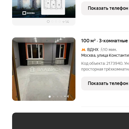
жизни. Проект состоит и
Показать телефон
стеклянными
+
14
100 м² · 3-комнатные
ВДНХ
10 мин.
Москва
,
улица Констант
Код объекта: 2173940. У
просторная трёхкомнатна
Квартира общей площадью 10
площадь, расположена н
Показать телефон
Здесь
+
4
ЕЖЕМЕСЯЧНЫЙ ПЛАТЁ