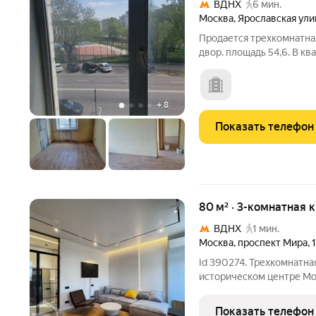
ВДНХ
6 мин.
Москва
,
Ярославская ули
Продается трехкомнатная
двор. площадь 54,6. В кв
кухня со столовой обье
перегородки. Заменены 
канализация,
+
8
Показать телефон
80 м² · 3-комнатная 
ВДНХ
1 мин.
Москва
,
проспект Мира
,
Id 390274. Трехкомнатна
историческом центре Москвы Эта кв
стать обладателем прост
Расположенная на восьм
Показать телефон