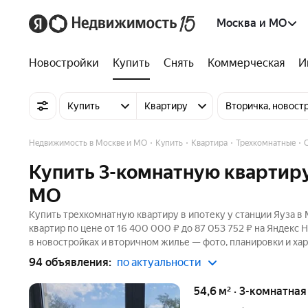
Москва и МО
Новостройки
Купить
Снять
Коммерческая
И
Купить
Квартиру
Вторичка, новост
Недвижимость в Москве и МО
Купить
Квартира
Трехкомнатные
Купить 3-комнатную квартиру 
МО
Купить трехкомнатную квартиру в ипотеку у станции Яуза в
квартир по цене от 16 400 000 ₽ до 87 053 752 ₽ на Яндекс 
в новостройках и вторичном жилье — фото, планировки и хар
94 объявления:
по актуальности
54,6 м² · 3-комнатная