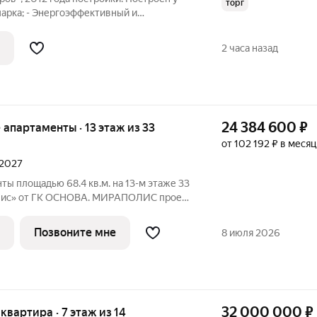
торг
арка; - Энергоэффективный и
. С использованием экологически
териалов с повышенными
2 часа назад
йствами, позволит
24 384 600
₽
е апартаменты · 13 этаж из 33
от 102 192 ₽ в месяц
 2027
ты площадью 68.4 кв.м. на 13-м этаже 33
с» от ГК ОСНОВА. МИРАПОЛИС проект
бы рядом было всё для работы, отдыха и
з четырех башен с авторскими
Позвоните мне
8 июля 2026
32 000 000
₽
 квартира · 7 этаж из 14