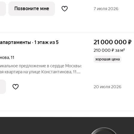
з четырех башен с авторскими
Позвоните мне
7 июля 2026
21 000 000
₽
 апартаменты · 1 этаж из 5
210 000 ₽ за м²
инова
,
11
хорошая цена
никальное предложение в сердце Москвы:
я квартира на улице Константинова, 11.
0 кв. м, из которых 80 кв. м жилая
а первом этаже пятиэтажного дома.
20 июля 2026
Ж