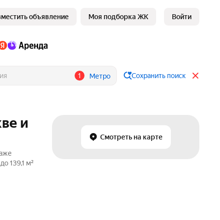
зместить объявление
Моя подборка ЖК
Войти
1
Сохранить поиск
Метро
кве и
Смотреть на карте
даже
о 139,1 м²