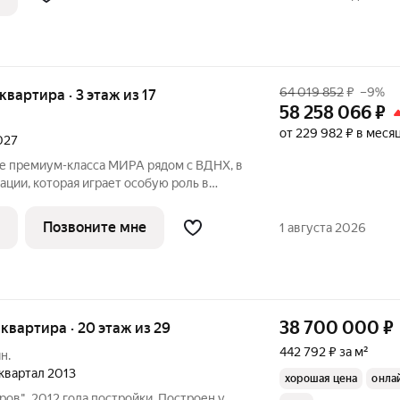
64 019 852
₽
–9%
 квартира · 3 этаж из 17
58 258 066
₽
от 229 982 ₽ в меся
2027
е премиум-класса МИРА рядом с ВДНХ, в
ации, которая играет особую роль в
ений москвичей. 3-комнатная квартира
жена в корпусе 1, на 3 этаже 17
Позвоните мне
1 августа 2026
38 700 000
₽
я квартира · 20 этаж из 29
442 792 ₽ за м²
н.
2 квартал 2013
хорошая цена
онла
ров", 2012 года постройки. Построен у