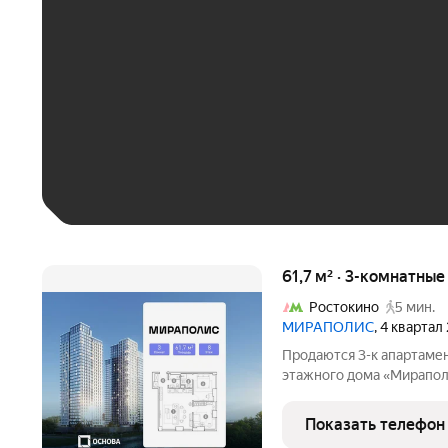
До 30 тыс. ₽
До 50 тыс. ₽
До 70 тыс. ₽
Больше 100 тыс. ₽
61,7 м² · 3-комнатны
Ростокино
5 мин.
МИРАПОЛИС
, 4 квартал
Продаются 3-к апартамен
этажного дома «Мираполи
для тех, кому важно, что
жизни. Проект состоит и
Показать телефон
стеклянными