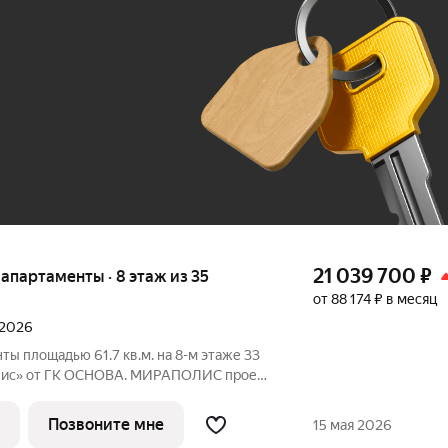
До 100 тыс. ₽
21 039 700
₽
е апартаменты · 8 этаж из 35
от 88 174 ₽ в месяц
 2026
ты площадью 61.7 кв.м. на 8-м этаже 33
с» от ГК ОСНОВА. МИРАПОЛИС проект
бы рядом было всё для работы, отдыха и
з четырех башен с авторскими
Позвоните мне
15 мая 2026