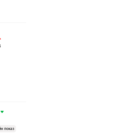
ц
йн показ