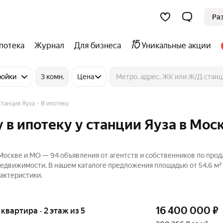
Ра
потека
Журнал
Для бизнеса
Уникальные акции
ройки
3 комн.
Цена
Станция Яуза
В ипотеку
в ипотеку у станции Яуза в Мос
 Москве и МО — 94 объявления от агентств и собственников по про
Недвижимости. В нашем каталоге предложения площадью от 54,6 м² д
актеристики.
16 400 000
₽
 квартира · 2 этаж из 5