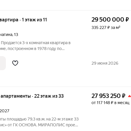
29 500 000
₽
вартира · 1 этаж из 11
335 227 ₽ за м²
чагина
,
13
 Продается 3-х комнатная квартира в
ме, построенном в 1978 году по
. Высота потолков 2,8 метра, что
 ощущение комфорта. Просторные
29 июня 2026
 в двух
27 953 250
₽
е апартаменты · 22 этаж из 33
от 117 148 ₽ в месяц
 2027
ты площадью 79.3 кв.м. на 22-м этаже 33
с» от ГК ОСНОВА. МИРАПОЛИС проект
бы рядом было всё для работы, отдыха и