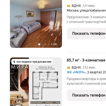
ВДНХ
11 мин.
Москва
,
улица Кибальчич
Предложение: 3-комнатн
с отличной транспортной
теплую и готовую кварт
наше предложение для Ва
Показать телефон
комнатная квартира,
+
24
85,7 м² · 3-комнатна
последнее предложение
ВДНХ
12 мин.
ЖК «МИРА»
, 3 квартал 
Продажа квартиры в дом
культовой столичной лок
жизни нескольких покол
площадью 85.68 м распол
Показать телефон
этажного дома.