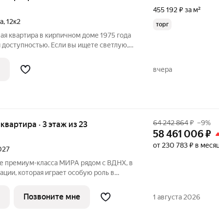
455 192 ₽ за м²
а
,
12к2
торг
ая квартира в кирпичном доме 1975 года
 доступностью. Если вы ищете светлую,
иру в престижном районе Москвы, то
с! Предлагается просторная 3-
вчера
64 242 864
₽
–9%
я квартира · 3 этаж из 23
58 461 006
₽
от 230 783 ₽ в меся
2027
е премиум-класса МИРА рядом с ВДНХ, в
ации, которая играет особую роль в
ений москвичей. 3-комнатная квартира
ожена в корпусе 2, на 3 этаже 23
Позвоните мне
1 августа 2026