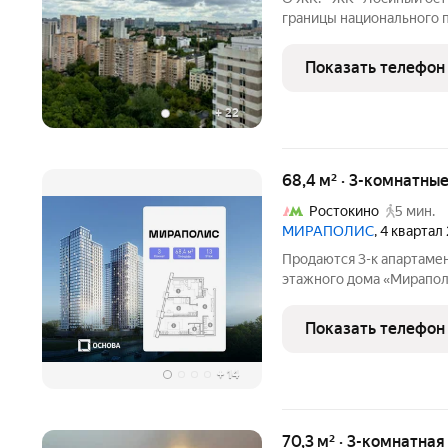
границы национального п
ресурсосберегающий дом
чистых натуральных ма
Показать телефон
теплоизоляционными сво
+
22
68,4 м² · 3-комнатны
Ростокино
5 мин.
МИРАПОЛИС
, 4 квартал
Продаются 3-к апартамен
этажного дома «Мираполи
для тех, кому важно, что
жизни. Проект состоит и
Показать телефон
стеклянными
+
14
70,3 м² · 3-комнатная