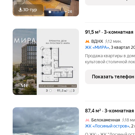
постройки
3D-тур
+
26
91,5 м² · 3-комнатная
ВДНХ
12 мин.
ЖК «МИРА»
, 3 квартал 
Продажа квартиры в дом
культовой столичной лок
жизни нескольких покол
площадью 91.47 м располо
Показать телефон
этажного дома.
+
16
87,4 м² · 3-комнатна
Белокаменная
18 ми
ЖК «Лосиный остров»
, 
О ЖК: - ЖК "Лосиный ост