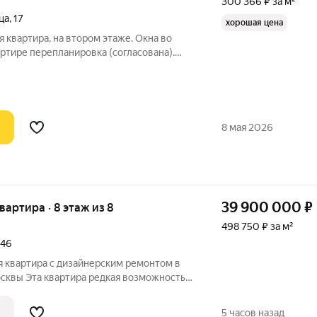
300 366 ₽ за м²
ца
,
17
хорошая цена
 квартира, на втором этаже. Окна во
артире перепланировка (согласована).
динены, между двумя спальнями нет
полностью все коммуникации(
8 мая 2026
39 900 000
₽
квартира · 8 этаж из 8
498 750 ₽ за м²
146
я квартира с дизайнерским ремонтом в
артира редкая возможность
орного жилья у самого сердца столицы.
ом этаже сталинского дома 1959 года
5 часов назад