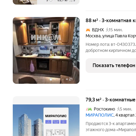
+
16
88 м² · 3-комнатная к
ВДНХ
15 мин.
Москва
,
улица Павла Кор
Номер лота: вт-0430373.
добротном кирпичном до
индивидуальному проекту
добавляет пространству
Показать телефон
изолированные комнаты,
+
21
79,3 м² · 3-комнатны
Ростокино
5 мин.
МИРАПОЛИС
, 4 квартал
Продаются 3-к апартамен
этажного дома «Мираполи
для тех, кому важно, что