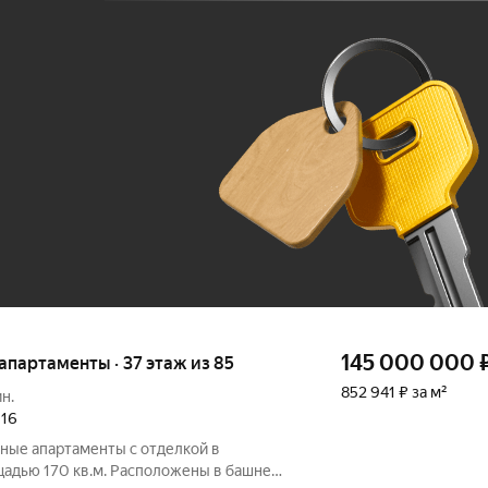
Ж
До 100 тыс. ₽
145 000 000
 апартаменты · 37 этаж из 85
852 941 ₽ за м²
ин.
016
ные апартаменты с отделкой в
адью 170 кв.м. Расположены в башне