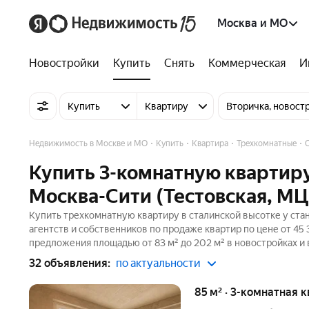
Москва и МО
Новостройки
Купить
Снять
Коммерческая
И
Купить
Квартиру
Вторичка, новост
Недвижимость в Москве и МО
Купить
Квартира
Трехкомнатные
Купить 3-комнатную квартиру
Москва-Сити (Тестовская, МЦ
Купить трехкомнатную квартиру в сталинской высотке у ста
агентств и собственников по продаже квартир по цене от 4
предложения площадью от 83 м² до 202 м² в новостройках и
32 объявления:
по актуальности
85 м² · 3-комнатная 