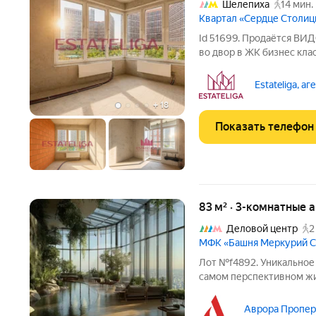
Шелепиха
14 мин.
Квартал «Сердце Столи
Id 51699. Продаётся ВИ
во двор в ЖК бизнес к
ВО ДВОР Ключи на руках
воплощений дизайна. Сам
Estateliga, а
районе СЗАО!
+
18
Показать телефон
83 м² · 3-комнатные 
Деловой центр
2
МФК «Башня Меркурий 
Лот №f4892. Уникальное
самом перспективном жи
башне ОНЕ. Превосходна
недвижимости с огромны
Аврора Проперт