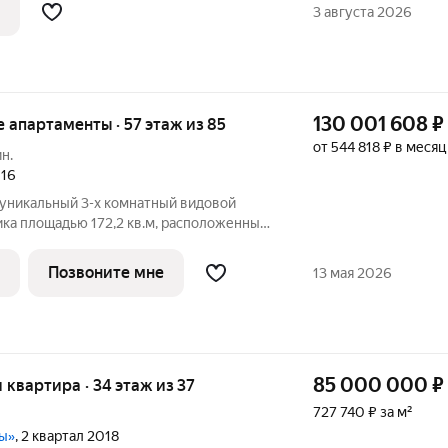
рживает комфортную температуру
3 августа 2026
т около 75% вредного
130 001 608
₽
ые апартаменты · 57 этаж из 85
от 544 818 ₽ в месяц
ин.
016
 уникальный 3-х комнатный видовой
ика площадью 172,2 кв.м, расположенный
ебоскреба Око. Идеальный лот для семьи,
ичного пространства и масштаба,
Позвоните мне
13 мая 2026
85 000 000
₽
я квартира · 34 этаж из 37
727 740 ₽ за м²
цы»
, 2 квартал 2018