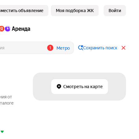
зместить объявление
Моя подборка ЖК
Войти
1
Сохранить поиск
Метро
Смотреть на карте
ния от
аталоге