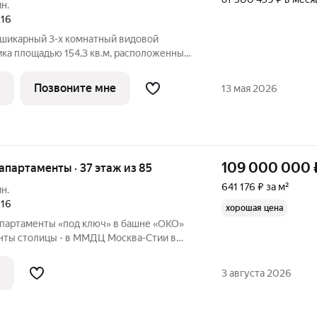
ин.
016
 шикарный 3-х комнатный видовой
ика площадью 154,3 кв.м, расположенный
небоскреба ОКО. Апартамент полностью
чи передаются в день покупки. Обе
Позвоните мне
13 мая 2026
109 000 000
 апартаменты · 37 этаж из 85
641 176 ₽ за м²
ин.
016
хорошая цена
апартаменты «под ключ» в башне «ОКО»
нты столицы - в ММДЦ Москва-Стии в
остранство с современной отделкой
ью готовое к проживанию или сдаче в
3 августа 2026