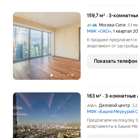
159,7 м² · 3-комнатн
Москва-Сити
1 м
МФК «ОКО»
, 1 квартал 2
К продаже предлагается
апартамент от застройщ
на 56 этаже знакового 
готов к проживанию, клю
Показать телефон
спальных комнаты
+
14
163 м² · 3-комнатные
Деловой центр
2
МФК «Башня Меркурий 
Предлагаем на покупку 
апартаменты в башне Ме
панорамное энергосбере