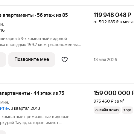
119 948 048
₽
ые апартаменты · 56 этаж из 85
от 502 685 ₽ в меся
ин.
016
 шикарный 3-х комнатный видовой
ика площадью 159,7 кв.м, расположенный
небоскреба ОКО. Апартамент полностью
чи передаются в день покупки. Обе
Позвоните мне
13 мая 2026
159 000 000
 апартаменты · 44 этаж из 75
975 460 ₽ за м²
 мин.
Сити»
, 3 квартал 2013
онлайн показ
торг
3-комнатные премиальные видовые
ркурий Тауэр, которые имеют
гающее остекление с золотым