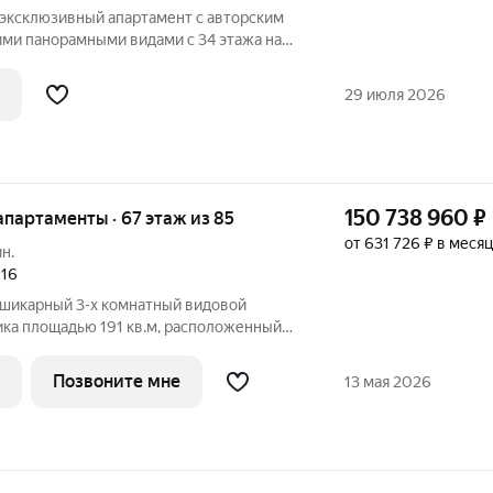
 эксклюзивный апартамент с авторским
ми панорамными видами с 34 этажа на
ити». Пространство создано для
ом из самых престижных ЖК столицы.
29 июля 2026
150 738 960
₽
 апартаменты · 67 этаж из 85
от 631 726 ₽ в месяц
ин.
016
 шикарный 3-х комнатный видовой
ика площадью 191 кв.м, расположенный
ебоскреба ОКО. Апартамент идеально
емьи и полностью готов к проживанию,
Позвоните мне
13 мая 2026