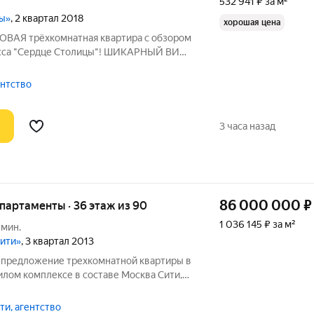
532 941 ₽ за м²
цы»
, 2 квартал 2018
хорошая цена
ДОВАЯ трёхкомнатная квартира с обзором
ласса "Сердце Столицы"! ШИКАРНЫЙ ВИД
! Квартира без отделки для любых
ая высокая транспортная доступность в
гентство
3 часа назад
86 000 000
₽
апартаменты · 36 этаж из 90
1 036 145 ₽ за м²
 мин.
Сити»
, 3 квартал 2013
 предложение трехкомнатной квартиры в
лом комплексе в составе Москва Сити,
я возможность стать инвестором
м потенциалом роста. Одна из самых
и, агентство