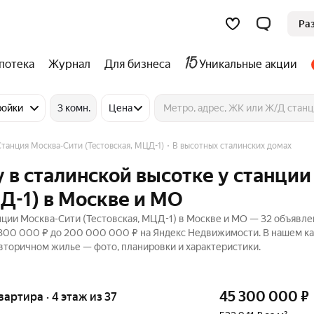
Ра
потека
Журнал
Для бизнеса
Уникальные акции
ройки
3 комн.
Цена
Станция Москва-Сити (Тестовская, МЦД-1)
В высотных сталинских домах
 в сталинской высотке у станции
Д-1) в Москве и МО
нции Москва-Сити (Тестовская, МЦД-1) в Москве и МО — 32 объявле
5 300 000 ₽ до 200 000 000 ₽ на Яндекс Недвижимости. В нашем к
 вторичном жилье — фото, планировки и характеристики.
45 300 000
₽
квартира · 4 этаж из 37