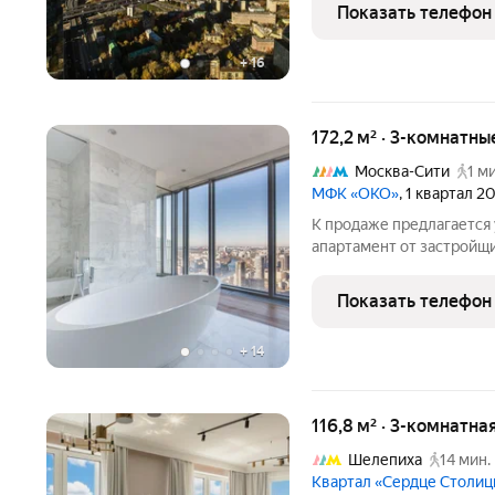
напылением, что подде
Показать телефон
внутри, а также отражае
+
16
172,2 м² · 3-комнатн
Москва-Сити
1 м
МФК «ОКО»
, 1 квартал 2
К продаже предлагается
апартамент от застройщ
на 57 этаже знакового н
а также для ценителей л
Показать телефон
полностью готов
+
14
116,8 м² · 3-комнатна
Шелепиха
14 мин.
Квартал «Сердце Столи