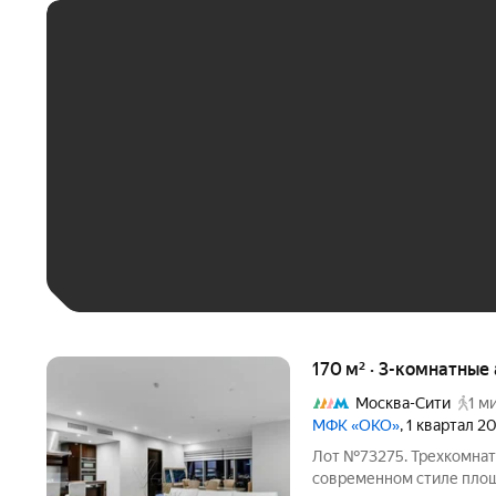
ЕЖЕМЕСЯЧНЫЙ ПЛАТЁ
До 30 тыс. ₽
До 50 тыс. ₽
До 70 тыс. ₽
Больше 100 тыс. ₽
170 м² · 3-комнатные
Москва-Сити
1 м
МФК «ОКО»
, 1 квартал 2
Лот №73275. Трехкомнат
современном стиле площ