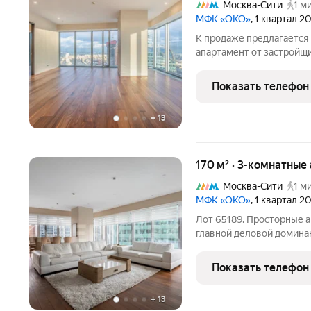
Москва-Сити
1 м
МФК «ОКО»
, 1 квартал 2
К продаже предлагается
апартамент от застройщ
на 62 этаже знакового 
готов к проживанию, клю
Показать телефон
спальных комнаты
+
13
170 м² · 3-комнатные
Москва-Сити
1 м
МФК «ОКО»
, 1 квартал 2
Лот 65189. Просторные 
главной деловой домина
Пресненском районе. Пр
премиум-класса полност
Показать телефон
аренду. Удобно
+
13