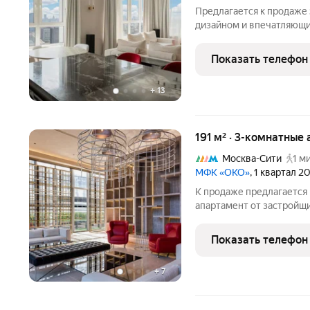
Предлагается к продаже
дизайном и впечатляющи
Москву-реку и «Москва-С
комфортной жизни в одн
Показать телефон
Продуманная
+
13
191 м² · 3-комнатные
Москва-Сити
1 м
МФК «ОКО»
, 1 квартал 2
К продаже предлагается
апартамент от застройщ
на 67 этаже знакового н
подходит для большой с
Показать телефон
ключи передаются в
+
7