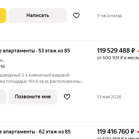
Написать
3 часа назад
119 529 488
₽
ые апартаменты · 53 этаж из 85
от 500 931 ₽ в меся
ин.
016
 шикарный 3-х комнатный видовой
ика площадью 161,6 кв.м, расположенный
небоскреба ОКО. Апартамент полностью
чи передаются в день покупки. Обе
Позвоните мне
13 мая 2026
119 416 760
₽
ые апартаменты · 62 этаж из 85
от 500 459 ₽ в меся