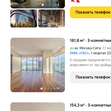
удачных планировок в
+
5
Показать телефон
161,6 м² · 3-комнатн
Москва-Сити
1 м
МФК «ОКО»
, 1 квартал 2
К продаже предлагается
апартамент от застройщ
на 53 этаже знакового 
готов к проживанию, клю
Показать телефон
спальных комнаты
+
14
154,3 м² · 3-комнатн