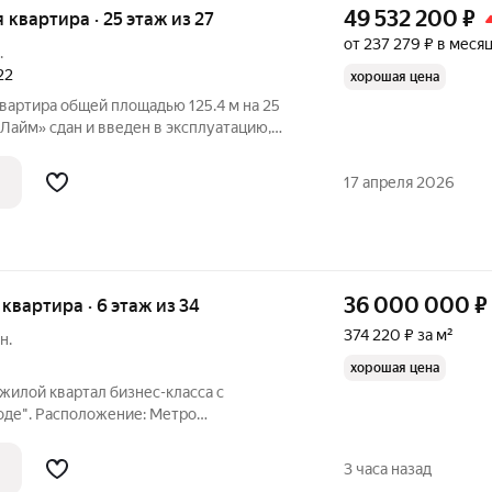
49 532 200
₽
я квартира · 25 этаж из 27
от 237 279 ₽ в меся
.
22
хорошая цена
вартира общей площадью 125.4 м на 25
Лайм» сдан и введен в эксплуатацию,
после сделки и оплаты. В комплексе
льные квартиры с открытой
17 апреля 2026
от
36 000 000
₽
я квартира · 6 этаж из 34
374 220 ₽ за м²
н.
хорошая цена
жилой квартал бизнес-класса с
оде". Расположение: Метро
жайшем окружении расположены крупные
кино", Ботанический сад, Сокольники.
3 часа назад
 надёжно и