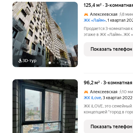
125,4 м² · 3-комнатна
Алексеевская
8 мин
ЖК «Лайм»
, 1 квартал 20
Продается 3-комнатная к
этаже в ЖК «Лайм». ЖК «
ключи передаются сразу 
представлены функциона
Показать телефон
планировкой площадью 
3D-тур
+
12
96,2 м² · 3-комнатна
Алексеевская
10 ми
ЖК iLove
, 3 квартал 2022
ЖК iLOVE, это семейный 
концепцией "город в гор
"Алексеевская", в бли
парки ВДНХ, парк "Остан
Показать телефон
Ипотека под ключ