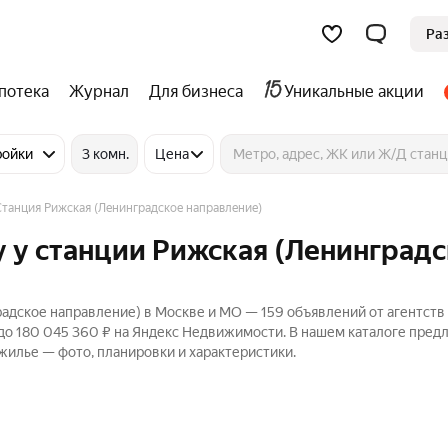
Ра
потека
Журнал
Для бизнеса
Уникальные акции
ройки
3 комн.
Цена
Станция Рижская (Ленинградское направление)
 у станции Рижская (Ленинград
адское направление) в Москве и МО — 159 объявлений от агентств
 до 180 045 360 ₽ на Яндекс Недвижимости. В нашем каталоге пре
 жилье — фото, планировки и характеристики.