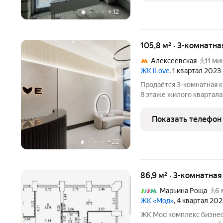
+
12
105,8 м² · 3-комнатна
Алексеевская
11 ми
ЖК iLove
, 1 квартал 2023
Продаётся 3-комнатная к
8 этаже жилого квартала
из нескольких спален от
холлом и коридором. В к
Показать телефон
помещение
+
22
86,9 м² · 3-комнатна
Марьина Роща
6 
ЖК «Мод»
, 4 квартал 20
ЖК Mod комплекс бизнес-класса. Расположен