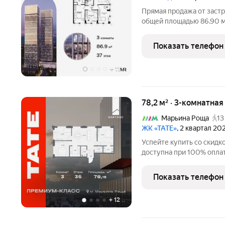
Прямая продажа от застр
общей площадью 86.90 м
37-м этаже 44 этажного 
класса в историческом 
Показать телефон
из трех
+
11
78,2 м² · 3-комнатна
Марьина Роща
13
ЖК «ТАТЕ»
, 2 квартал 20
Успейте купить со скидк
доступна при 100% оплат
действует до 31.07.2026
площадью 78.15 м2 с пр
Показать телефон
класса
+
12