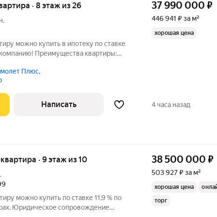
37 990 000
₽
квартира · 8 этаж из 26
446 941 ₽ за м²
н.
хорошая цена
тиру можно купить в ипотеку по ставке
у компанию! Преимущества квартиры:
з машин, подземный
молет Плюс,
нциал роста
о
Написать
4 часа назад
38 500 000
₽
 квартира · 9 этаж из 10
503 927 ₽ за м²
.
99
хорошая цена
онла
тиру можно купить по ставке 11,9 % по
торг
ерах. Юридическое сопровождение