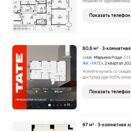
пешком от одноименной 
Цветного Бульвара. Поб
в 10 минутах пешком. Ипотека под кл
Показать телефон
помогаем
+
6
80,6 м² · 3-комнатна
Марьина Роща
13
ЖК «ТАТЕ»
, 2 квартал 20
Успейте купить со скидк
доступна при 100% оплат
действует до 31.07.2026
площадью 80.63 м2 с пр
Показать телефон
класса
+
11
67 м² · 3-комнатная 