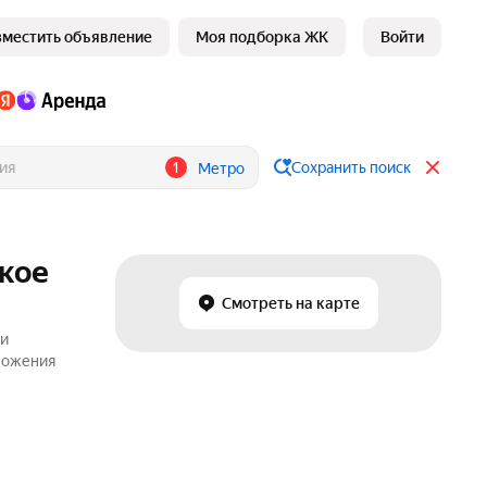
зместить объявление
Моя подборка ЖК
Войти
1
Сохранить поиск
Метро
ское
Смотреть на карте
 и
дложения