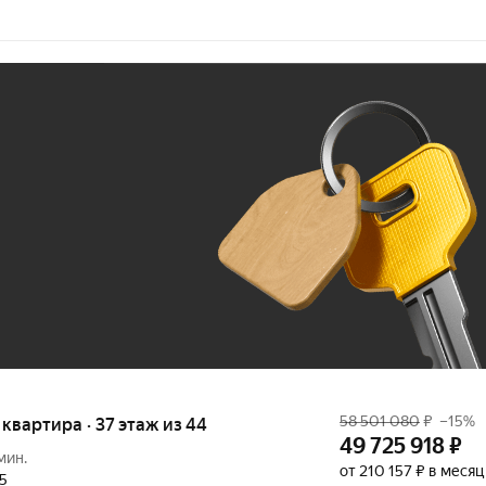
Ж
До 100 тыс. ₽
58 501 080
₽
–15%
я квартира · 37 этаж из 44
49 725 918
₽
мин.
от 210 157 ₽ в месяц
25