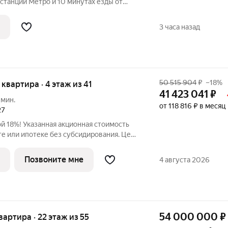
станции Метро и 10 минутах езды от
лизости раскинулся парка "Фестивальный
юч надёжно и выгодно.Мы
3 часа назад
50 515 904
₽
–18%
я квартира · 4 этаж из 41
41 423 041
₽
 мин.
от 118 816 ₽ в месяц
27
ой 18%! Указанная акционная стоимость
е или ипотеке без субсидирования. Цена
 23:59:00. Продается 3-к квартира общей
едчистовой отделкой в ЖК премиум-
Позвоните мне
4 августа 2026
54 000 000
₽
квартира · 22 этаж из 55