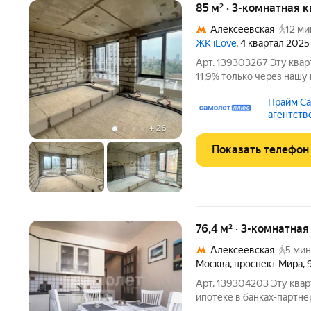
85 м² · 3-комнатная 
Алексеевская
12 ми
ЖК iLove
, 4 квартал 2025
Арт. 139303267 Эту квар
11,9% только через наш
свободная планировка без отделки; двор бе
Прайм Са
паркинг и современные лобби; высокий поте
агентств
стоимости
+
26
Показать телефон
76,4 м² · 3-комнатная
Алексеевская
5 мин
Москва
,
проспект Мира
,
Арт. 139304203 Эту квар
ипотеке в банках-партн