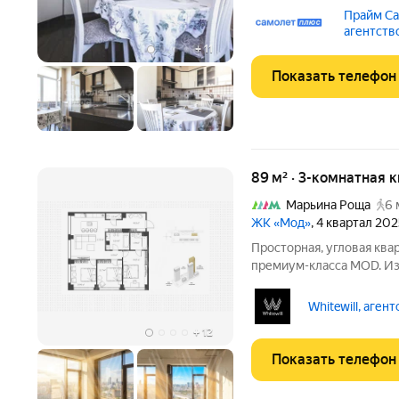
сделки. Предлагается к
Прайм Са
уютная квартира в крас
агентств
построенном в 1959
+
11
Показать телефон
89 м² · 3-комнатная 
Марьина Роща
6 
ЖК «Мод»
, 4 квартал 20
Просторная, угловая ква
премиум-класса MOD. Из
Останкинскую башню. Кв
box площадью 89 м расп
Whitewill, аген
корпусе семь Dreiser.
+
12
Показать телефон