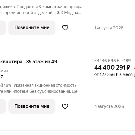
ойщика. Продается 3-комнатная квартира
 с предчистовой отделкой в ЖК Мод на
дома. Мод - жилой комплекс премиум-
районе Москвы Марьина Роща, состоящий
Позвоните мне
1 августа 2026
54 146 696
₽
–18%
я квартира · 35 этаж из 49
44 400 291
₽
 мин.
от 127 356 ₽ в месяц
27
ой 18%! Указанная акционная стоимость
е или ипотеке без субсидирования. Цена
 23:59:00. Продается 3-к квартира общей
едчистовой отделкой в ЖК премиум-
Позвоните мне
4 августа 2026