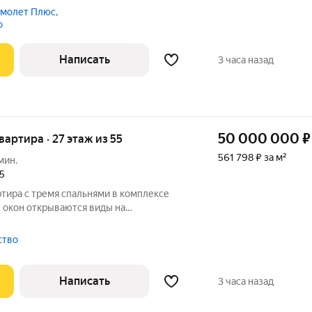
 продаже атмосферная и по-настоящему
молет Плюс,
ивом 10-этажном кирпичном доме,
о
Написать
3 часа назад
50 000 000
₽
квартира · 27 этаж из 55
561 798 ₽ за м²
мин.
25
ртира с тремя спальнями в комплексе
 окон открываются виды на
артира с предчистовой отделкой white
оложена на двадцать седьмом этаже в
тство
Написать
3 часа назад