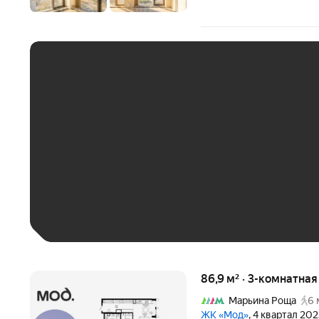
ЕЖЕМЕСЯЧНЫЙ ПЛАТЁ
До 30 тыс. ₽
До 50 тыс. ₽
До 70 тыс. ₽
Больше 100 тыс. ₽
86,9 м² · 3-комнатна
Марьина Роща
6 
ЖК «Мод»
, 4 квартал 20