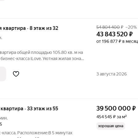
54 804 400
₽
–20%
я квартира · 8 этаж из 32
43 843 520
₽
н.
от 196 877 ₽ в месяц
вартира общей площадью 105.80 кв. м на
 бизнес-класса iLove. Уютная жилая зона
делена от просторной кухни-гостиной
вартире предусмотрены 2 санузла,
3 августа 2026
39 500 000
₽
я квартира · 33 этаж из 55
454 545 ₽ за м²
мин.
25
хорошая цена
ие:В 5 минутах