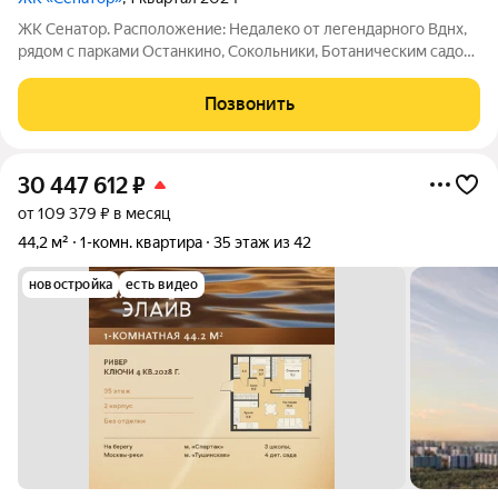
ЖК Сенатор. Расположение: Недалеко от легендарного Вднх,
рядом с парками Останкино, Сокольники, Ботаническим садом.
Транспортная доступность: до метро Алексеевская 700 м, до
метро Вднх 850 м, до центра 10 минут на автомобиле.
Позвонить
Удобный прямой выезд на
30 447 612
₽
от 109 379 ₽ в месяц
44,2 м²
1-комн. квартира
35 этаж из 42
новостройка
есть видео