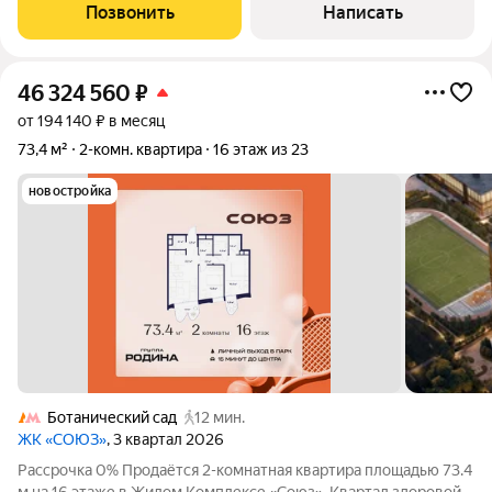
три спальни, два с/у. Приятные виды из окон: Москва-Сити,
Позвонить
Написать
река, двор. Квартира
46 324 560
₽
от 194 140 ₽ в месяц
73,4 м²
2-комн. квартира
16 этаж из 23
новостройка
Ботанический сад
12 мин.
ЖК «СОЮЗ»
, 3 квартал 2026
Рассрочка 0% Продаётся 2-комнатная квартира площадью 73.4