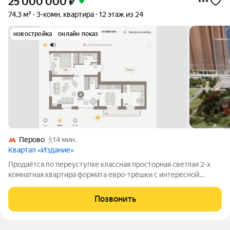
25 000 000
₽
74,3 м²
3-комн. квартира
12 этаж из 24
новостройка
онлайн показ
Перово
14 мин.
Квартал «Издание»
Продаётся по переуступке классная просторная светлая 2-х
комнатная квартира формата евро-трёшки с интересной
планировкой, панорамными окнами в пол, в ЖК бизнес класса,
в шаговой доступности от метро. м. Нижегородская, 12 мин.
Позвонить
пешком или МЦД Перово 12