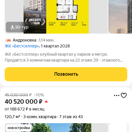
3D-тур
Андроновка
14 мин.
ЖК «Бестселлер»
, 1 квартал 2028
ЖК «Бестселлер» клубный квартал у парков и метро.
Продаётся 3-комнатная квартира на 22 этаже 29 - этажного
дома (Корпус 1). Общая площадь: 67.8. Высота потолков от 2.87
м. «Бестселлер» жилой комплекс комфорт-класса на юго-
Позвонить
востоке Москвы, в
45 020 000
₽
–10%
40 520 000
₽
от 188 672 ₽ в месяц
120,7 м²
3-комн. квартира
7 этаж из 43
новостройка