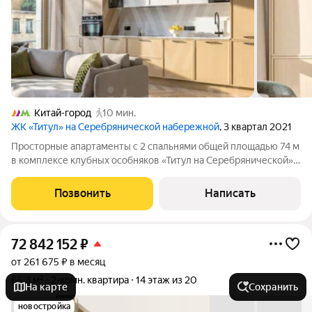
Китай-город
10 мин.
ЖК «Титул» на Серебрянической набережной
, 3 квартал 2021
Просторные апартаменты с 2 спальнями общей площадью 74 м
в комплексе клубных особняков «Титул на Серебрянической».
Угловые апартаменты с готовой отделкой расположены на 3
этаже в корпусе 1.1. Высота потолков 3,2 метра. Планировка:
Позвонить
Написать
кухня-гостиная,
72 842 152
₽
от 261 675 ₽ в месяц
65,3 м²
2-комн. квартира
14 этаж из 20
На карте
Сохранить
новостройка