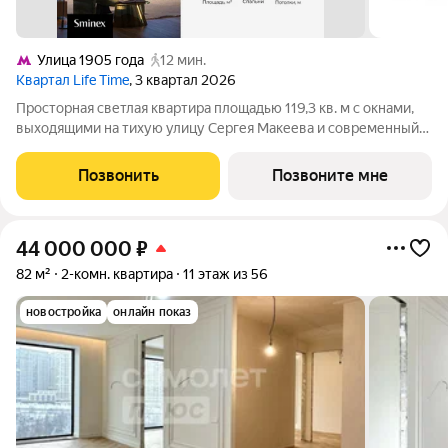
Улица 1905 года
12 мин.
Квартал Life Time
, 3 квартал 2026
Просторная светлая квартира площадью 119,3 кв. м с окнами,
выходящими на тихую улицу Сергея Макеева и современный
бизнес-центр Marr Plaza. Большое панорамное окно в с/у с
возможностью открывания настежь улучшает видовые
Позвонить
Позвоните мне
характеристики. Продуманная
44 000 000
₽
82 м²
2-комн. квартира
11 этаж из 56
новостройка
онлайн показ