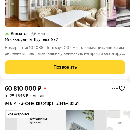
Волжская
6 мин.
Москва
,
улица Шкулёва
,
9к2
Номер лота: 104036. Пентхаус 204 м с готовым дизайнерским
решением Предлагаю вашему вниманию не просто квартиру, а
приватный двухуровневый пентхаус, где статус и комфорт
подчеркнуты каждой деталью. Это готовое решение для тех,
Позвонить
кто не приемлет
60 810 000
₽
от 254 846 ₽ в месяц
84,5 м²
2-комн. квартира
2 этаж из 21
новостройка