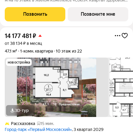
м на 16 этаже в Жилом Комплексе «Союз». Квартал здоровой
жизни премиум-класса с рекордным количеством
олимпийских видов спорта: - Ледовая арена для хоккея и
Позвонить
Позвоните мне
фигурного катания, - Футбольные
14 177 481
₽
от 38 134 ₽ в месяц
47,1 м²
1-комн. квартира
10 этаж из 22
новостройка
3D-тур
Рассказовка
15 мин.
Город-парк «Первый Московский»
, 3 квартал 2029