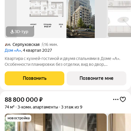
3D-тур
Серпуховская
16 мин.
Дом «А»
, 4 квартал 2027
Квартира с кухней-гостиной и двумя спальнями в Доме «А».
Особенности планировки: без отделки, вид во двор,
гардеробная, мастер-спальня, окна на две стороны,
постирочная, разнесённые спальни. Срок сдачи IV кв. 2027
Позвонить
Позвоните мне
Дом А - проект от застройщика
88 800 000
₽
74 м²
3-комн. апартаменты
3 этаж из 9
новостройка