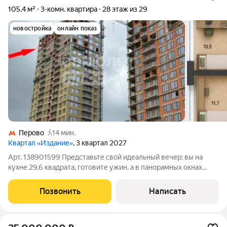
105,4 м²
3-комн. квартира
28 этаж из 29
новостройка
онлайн показ
Перово
14 мин.
Квартал «Издание»
, 3 квартал 2027
Арт. 138901599 Представьте свой идеальный вечер: вы на
кухне 29,6 квадрата, готовите ужин, а в панорамных окнах
солнце раскрашивает небо в золото и багрянец. Этот вид,
открывающийся с 28 этажа, не надоедает, он влюбляет в себя
Позвонить
Написать
каждый день. А уютная