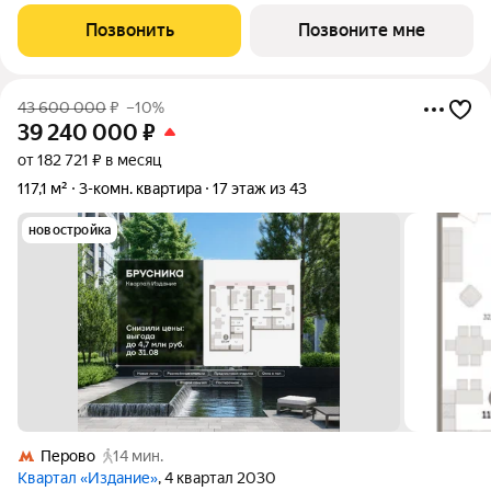
разнесённые спальни, окна в пол, второй санузел,
постирочная. «Издание» квартал на юго-востоке Москвы,
Позвонить
Позвоните мне
рядом с транспортно-пересадочным узлом
43 600 000
₽
–10%
39 240 000
₽
от 182 721 ₽ в месяц
117,1 м²
3-комн. квартира
17 этаж из 43
новостройка
Перово
14 мин.
Квартал «Издание»
, 4 квартал 2030