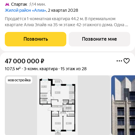
Спартак
14 мин.
Жилой район «Алиа»
, 2 квартал 2028
Продаётся 1-комнатная квартира 44.2 м. В премиальном
квартале Алиа Элайв на 35-м этаже 42-этажного дома. Одна из
самых ярких и впечатляющих частей жилого района Алиа
премиальный квартал Алиа Элайв. Это две башни LIGHTHOUSE
Позвонить
Позвоните мне
от бюро APEX на первой
47 000 000
₽
107,5 м²
3-комн. квартира
15 этаж из 28
новостройка