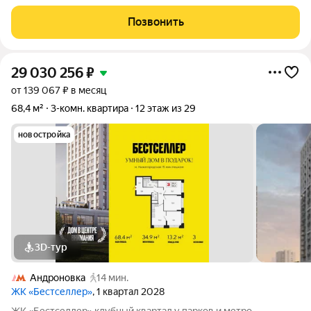
вл. 39, к. 2. Общая площадь квартиры - 88,30 кв.м., этаж 30.
Стоимость квартиры - 33 378 501 р. Продаётся без отделки.
Позвонить
Жилой комплекс
29 030 256
₽
от 139 067 ₽ в месяц
68,4 м²
3-комн. квартира
12 этаж из 29
новостройка
3D-тур
Андроновка
14 мин.
ЖК «Бестселлер»
, 1 квартал 2028