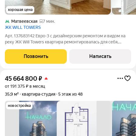
хорошая цена
Матвеевская
7 мин.
ЖК WILL TOWERS
Арт. 137683142 Евро-3 с дизайнерским ремонтом и видом на
реку ЖК Will Towers квартира ремонтировалась для себя,
имеется полный пакет дизайн проекта! продается в связи с
покупкой большей площади! Межкомнатные двери и
Позвонить
Написать
светильники возможно подобрать
45 664 800
₽
от 191 375 ₽ в месяц
35,9 м²
квартира-студия
5 этаж из 48
новостройка