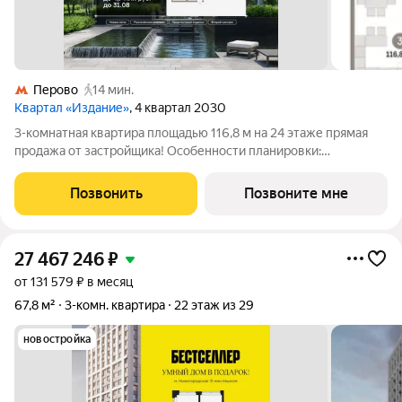
Перово
14 мин.
Квартал «Издание»
, 4 квартал 2030
3-комнатная квартира площадью 116,8 м на 24 этаже прямая
продажа от застройщика! Особенности планировки:
разнесённые спальни, второй санузел. «Издание» квартал на
юго-востоке Москвы, рядом с транспортно-пересадочным
Позвонить
Позвоните мне
узлом «Нижегородская». Брусника
27 467 246
₽
от 131 579 ₽ в месяц
67,8 м²
3-комн. квартира
22 этаж из 29
новостройка