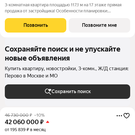
3-комнатная квартира площадью 117,1 м на 17 этаже прямая
продажа от застройщика! Особенности планировки:
разнесённые спальни, окна в пол, второй санузел,
постирочная. «Издание» квартал на юго-востоке Москвы,
Позвонить
Позвоните мне
рядом с транспортно-пересадочным узлом
Сохраняйте поиск и не упускайте
новые объявления
Купить квартиру, новостройки, 3-комн., Ж/Д станция:
Перово в Москве и МО
Сохранить поиск
46 730 000
₽
–10%
42 060 000
₽
от 195 839 ₽ в месяц