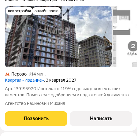
новостройка
онлайн показ
Перово
14 мин.
Квартал «Издание»
, 3 квартал 2027
Арт. 139195920 Ипотека от 11,9% годовых для всех наших
клментов. Помогаем с одобрением и подготовкой документов.
евро-3 квартира 65,6 м в ЖК "Издание" бизнес-класс с
Агентство Рабинович Михаил
двухсторонней ориентацией Параметры: Площадь: 65,6 м
Спален: 2 Кухня: 29,9 м Этаж: 4
Позвонить
Написать