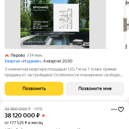
Перово
14 мин.
Квартал «Издание»
, 4 квартал 2030
3-комнатная квартира площадью 120,7 м на 7 этаже прямая
продажа от застройщика! Особенности планировки: свободная
планировка, разнесённые спальни, второй санузел. «Издание»
квартал на юго-востоке Москвы, рядом с транспортно-
Позвонить
Позвоните мне
пересадочным узлом
42 360 000
₽
–10%
38 120 000
₽
от 177 525 ₽ в месяц