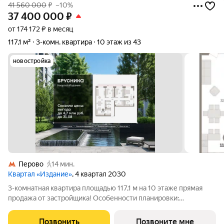
41 560 000
₽
–10%
37 400 000
₽
от 174 172 ₽ в месяц
117,1 м²
3-комн. квартира
10 этаж из 43
новостройка
Перово
14 мин.
Квартал «Издание»
, 4 квартал 2030
3-комнатная квартира площадью 117,1 м на 10 этаже прямая
продажа от застройщика! Особенности планировки:
разнесённые спальни, окна в пол, второй санузел,
постирочная. «Издание» квартал на юго-востоке Москвы,
Позвонить
Позвоните мне