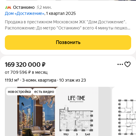
Останкино
2 мин.
Дом «Достижение»
, 1 квартал 2025
Продажа в престижном Московском ЖК "Дом Достижение".
Расположение: До метро "Останкино" всего 4 минуты пешком,
что делает передвижение по городу максимально удобным. В
пешей доступности находятся школы и детские сады. Рядом
Позвонить
также расположены
169 320 000
₽
от 709 596 ₽ в месяц
119,1 м²
3-комн. квартира
10 этаж из 23
новостройка
есть видео