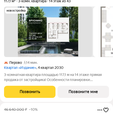
117,1 м²
3-комн. квартира
14 этаж из 43
новостройка
Перово
14 мин.
Квартал «Издание»
, 4 квартал 2030
3-комнатная квартира площадью 117,1 м на 14 этаже прямая
продажа от застройщика! Особенности планировки:
разнесённые спальни, окна в пол, второй санузел,
постирочная. «Издание» квартал на юго-востоке Москвы,
Позвонить
Позвоните мне
рядом с транспортно-пересадочным узлом
46 640 000
₽
–10%