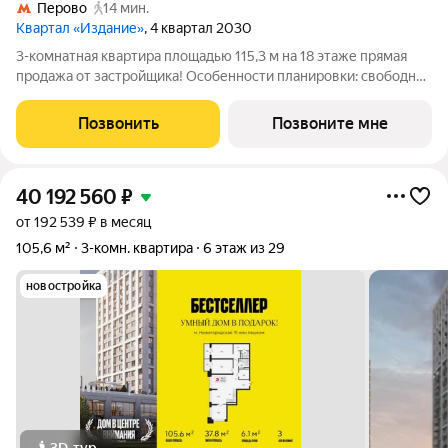
Перово
14 мин.
Квартал «Издание»
, 4 квартал 2030
3-комнатная квартира площадью 115,3 м на 18 этаже прямая
продажа от застройщика! Особенности планировки: свободная
планировка, терраса на крыше, разнесённые спальни, окна в
пол, панорамное остекление. «Издание» квартал на юго-
Позвонить
Позвоните мне
востоке Москвы, рядом
40 192 560
₽
от 192 539 ₽ в месяц
105,6 м²
3-комн. квартира
6 этаж из 29
новостройка