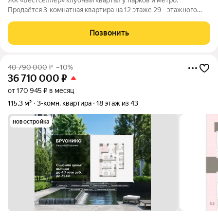
ЖК «Бестселлер» клубный квартал у парков и метро.
Продаётся 3-комнатная квартира на 12 этаже 29 - этажного
дома (Корпус 1). Общая площадь: 68.4. Высота потолков от 2.87
м. «Бестселлер» жилой комплекс комфорт-класса на юго-
Позвонить
востоке Москвы, в
40 790 000
₽
–10%
36 710 000
₽
от 170 945 ₽ в месяц
115,3 м²
3-комн. квартира
18 этаж из 43
новостройка