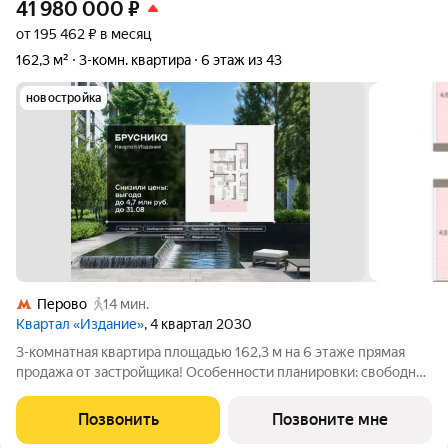
41 980 000
₽
от 195 462 ₽ в месяц
162,3 м²
3-комн. квартира
6 этаж из 43
новостройка
Перово
14 мин.
Квартал «Издание»
, 4 квартал 2030
3-комнатная квартира площадью 162,3 м на 6 этаже прямая
продажа от застройщика! Особенности планировки: свободная
планировка, терраса на крыше, разнесённые спальни, второй
санузел. «Издание» квартал на юго-востоке Москвы, рядом с
Позвонить
Позвоните мне