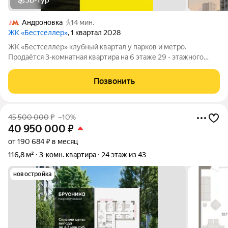
3D-тур
Андроновка
14 мин.
ЖК «Бестселлер»
, 1 квартал 2028
ЖК «Бестселлер» клубный квартал у парков и метро.
Продаётся 3-комнатная квартира на 6 этаже 29 - этажного
дома (Корпус 1). Общая площадь: 105.6. Высота потолков от
2.87 м. «Бестселлер» жилой комплекс комфорт-класса на юго-
Позвонить
востоке Москвы, в
45 500 000
₽
–10%
40 950 000
₽
от 190 684 ₽ в месяц
116,8 м²
3-комн. квартира
24 этаж из 43
новостройка