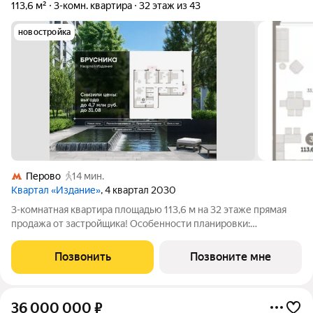
113,6 м²
3-комн. квартира
32 этаж из 43
новостройка
Перово
14 мин.
Квартал «Издание»
, 4 квартал 2030
3-комнатная квартира площадью 113,6 м на 32 этаже прямая
продажа от застройщика! Особенности планировки:
разнесённые спальни, окна в пол, второй санузел,
постирочная. «Издание» квартал на юго-востоке Москвы,
Позвонить
Позвоните мне
рядом с транспортно-пересадочным узлом
36 000 000
₽