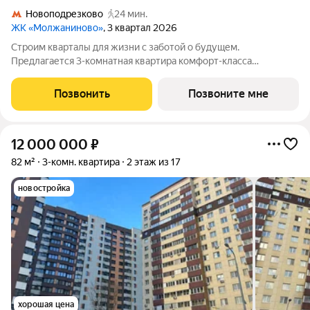
Новоподрезково
24 мин.
ЖК «Молжаниново»
, 3 квартал 2026
Строим кварталы для жизни с заботой о будущем.
Предлагается 3-комнатная квартира комфорт-класса
площадью 78.44 кв.м в Молжаниново, корпус 5КВ на 5-м этаже,
в жилом комплексе "Молжаниново".Для тех, кто ценит время,
Позвонить
Позвоните мне
предлагаем сделать готовую отделку:
12 000 000
₽
82 м²
3-комн. квартира
2 этаж из 17
новостройка
хорошая цена