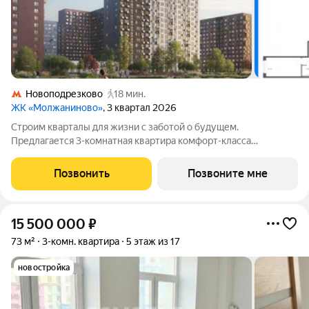
Новоподрезково
18 мин.
ЖК «Молжаниново»
, 3 квартал 2026
Строим кварталы для жизни с заботой о будущем.
Предлагается 3-комнатная квартира комфорт-класса
площадью 79.12 кв.м в Молжаниново, корпус 6КВ на 3-м этаже,
в жилом комплексе "Молжаниново".Для тех, кто ценит время,
Позвонить
Позвоните мне
предлагаем сделать готовую отделку:
15 500 000
₽
73 м²
3-комн. квартира
5 этаж из 17
новостройка