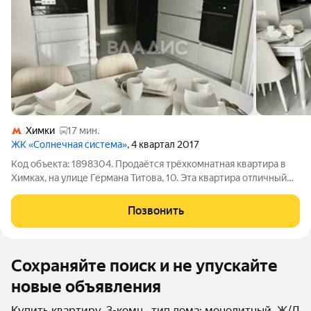
Химки
17 мин.
ЖК «Солнечная система»
, 4 квартал 2017
Код объекта: 1898304. Продаётся трёхкомнатная квартира в
Химках, на улице Германа Титова, 10. Эта квартира отличный
выбор для тех, кто ищет современное жильё с продуманной
планировкой и качественным ремонтом. Квартира
Позвонить
расположена на 16-м этаже
Сохраняйте поиск и не упускайте
новые объявления
Купить квартиру, 3-комн., тип дома: монолитный, Ж/Д