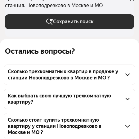
станция: Новоподрезково в Москве и МО
Сохранить поиск
Остались вопросы?
Сколько трехкомнатных квартир в продаже у
станции Новоподрезково в Москве и МО ?
На Яндекс Недвижимости в продаже у станции 
Новоподрезково в Москве и МО 117 трехкомнатных 
Как выбрать свою лучшую трехкомнатную
квартиру?
квартир, из них 3 объявления от собственников, 22 
объявления от агентств, 92 объявления от 
Чтобы купить 3-комнатную квартиру в монолитном 
застройщиков
доме у станции Новоподрезково, воспользуйтесь 
Сколько стоит купить трехкомнатную
квартиру у станции Новоподрезково в
тепловой картой для оценки инфраструктуры и 
Москве и МО ?
транспортной доступности в выбранном районе у 