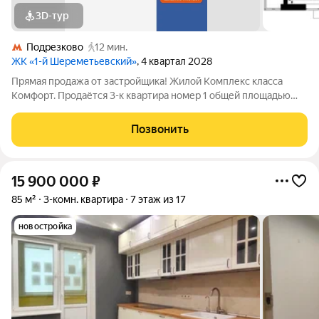
3D-тур
Подрезково
12 мин.
ЖК «1-й Шереметьевский»
, 4 квартал 2028
Прямая продажа от застройщика! Жилой Комплекс класса
Комфорт. Продаётся 3-к квартира номер 1 общей площадью
60.5 кв.м. на 2-м этаже 16 этажного здания. Предчистовая
отделка. - Мастер-зона с гардеробной. Просторное место для
Позвонить
отдыха и удобного хранения
15 900 000
₽
85 м²
3-комн. квартира
7 этаж из 17
новостройка