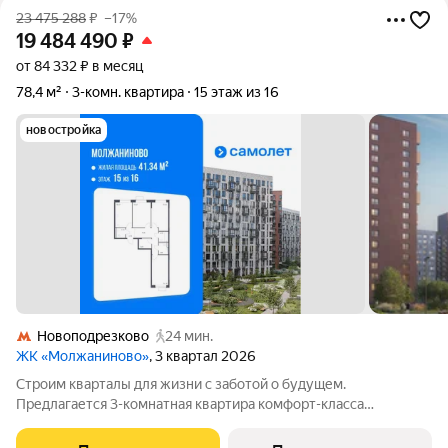
23 475 288
₽
–17%
19 484 490
₽
от 84 332 ₽ в месяц
78,4 м²
3-комн. квартира
15 этаж из 16
новостройка
Новоподрезково
24 мин.
ЖК «Молжаниново»
, 3 квартал 2026
Строим кварталы для жизни с заботой о будущем.
Предлагается 3-комнатная квартира комфорт-класса
площадью 78.44 кв.м в Молжаниново, корпус 5КВ на 15-м
этаже, в жилом комплексе "Молжаниново".Для тех, кто ценит