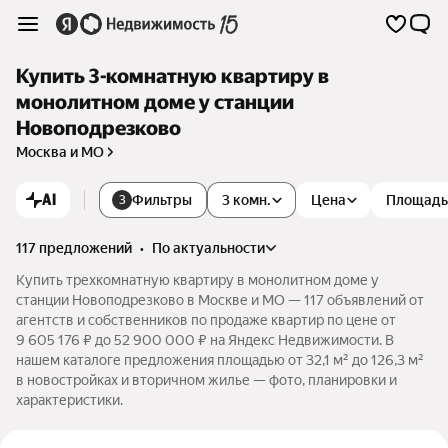
Купить 3-комнатную квартиру в
монолитном доме у станции
Новоподрезково
Москва и МО
AI
Фильтры
3 комн.
Цена
Площадь
3
117 предложений
•
по актуальности
Купить трехкомнатную квартиру в монолитном доме у
станции Новоподрезково в Москве и МО — 117 объявлений от
агентств и собственников по продаже квартир по цене от
9 605 176 ₽ до 52 900 000 ₽ на Яндекс Недвижимости. В
нашем каталоге предложения площадью от 32,1 м² до 126,3 м²
в новостройках и вторичном жилье — фото, планировки и
характеристики.