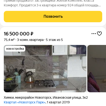
Прямая продажа от застройщика! Жилой Комплекс класса
Комфорт. Продаётся 3-к квартира номер 924 общей площадью
67.2 кв.м. на 6-м этаже 11 этажного здания. Без отделки. -
Просторная спальня, в которой можно разместить большую
Позвонить
кровать. - Угловая
16 500 000
₽
75,4 м²
3-комн. квартира
5 этаж из 5
новостройка
Химки
,
микрорайон Новогорск
,
Ивановская улица
,
3к2
Квартал «Новогорск Парк»
, 1 квартал 2019