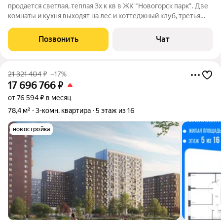
продается светлая, теплая 3х к кв в ЖК "Новогорск парк". Две
комнаты и кухня выходят на лес и коттеджный клуб, третья
выходит во двор. ЖК находится в окружении леса, где обитают
белки, лисы и даже лоси. Лес протяженностью более 7 км
Позвонить
Чат
выходит с одной
21 321 404
₽
–17%
17 696 766
₽
от 76 594 ₽ в месяц
78,4 м²
3-комн. квартира
5 этаж из 16
новостройка