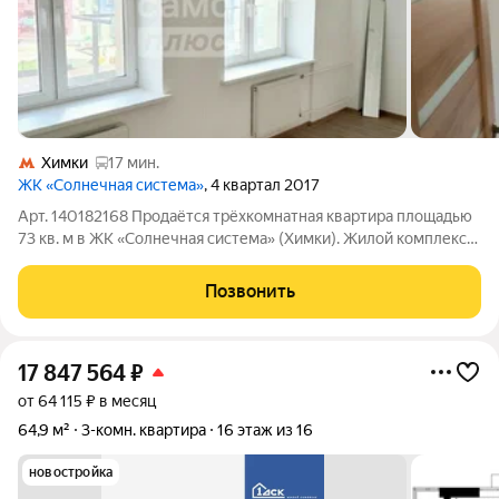
Химки
17 мин.
ЖК «Солнечная система»
, 4 квартал 2017
Арт. 140182168 Продаётся трёхкомнатная квартира площадью
73 кв. м в ЖК «Солнечная система» (Химки). Жилой комплекс
расположен в престижном северозападном направлении
Подмосковья в 4,4 км от МКАД по Ленинградскому шоссе. Дом
Позвонить
2017 года постройки,
17 847 564
₽
от 64 115 ₽ в месяц
64,9 м²
3-комн. квартира
16 этаж из 16
новостройка