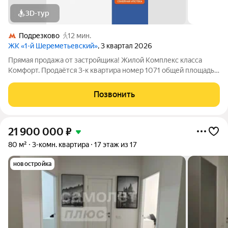
3D-тур
Подрезково
12 мин.
ЖК «1-й Шереметьевский»
, 3 квартал 2026
Прямая продажа от застройщика! Жилой Комплекс класса
Комфорт. Продаётся 3-к квартира номер 1071 общей площадью
62.9 кв.м. на 10-м этаже 16 этажного здания. Чистовая отделка.
- Просторная спальня, в которой можно разместить большую
Позвонить
кровать. -
21 900 000
₽
80 м²
3-комн. квартира
17 этаж из 17
новостройка