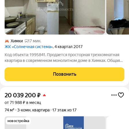
Химки
17 мин.
ЖК «Солнечная система»
, 4 квартал 2017
Код объекта: 1995841. Продается просторная трехкомнатная
квартира в современном монолитном доме в Химках. Общая
площадь 73 кв.м: жилая часть составляет 53 м, а кухня целых 12
м, что позволяет с комфортом разместить большую семью или
Позвонить
организовать
20 039 200
₽
от 71 988 ₽ в месяц
74 м²
3-комн. квартира
17 этаж из 17
новостройка