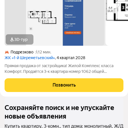
3D-тур
Подрезково
12 мин.
ЖК «1-й Шереметьевский»
, 4 квартал 2028
Прямая продажа от застройщика! Жилой Комплекс класса
Комфорт. Продаётся 3-к квартира номер 1062 общей
площадью 64.9 кв.м. на 16-м этаже 16 этажного здания.
Предчистовая отделка. - Мастер-зона с гардеробной.
Позвонить
Просторное место для отдыха и удобного
Сохраняйте поиск и не упускайте
новые объявления
Купить квартиру, 3-комн., тип дома: монолитный, Ж/Д