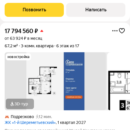
уникальная квартира, выполненная по дизайнерскому проекту
в закрытом поселке бизнес-класса «Олимпийская деревня
Позвонить
Написать
Новогорск»! О поселке: Поселок имеет все
17 794 560
₽
от 63 924 ₽ в месяц
67,2 м²
3-комн. квартира
6 этаж из 17
новостройка
3D-тур
Подрезково
12 мин.
ЖК «1-й Шереметьевский»
, 1 квартал 2027