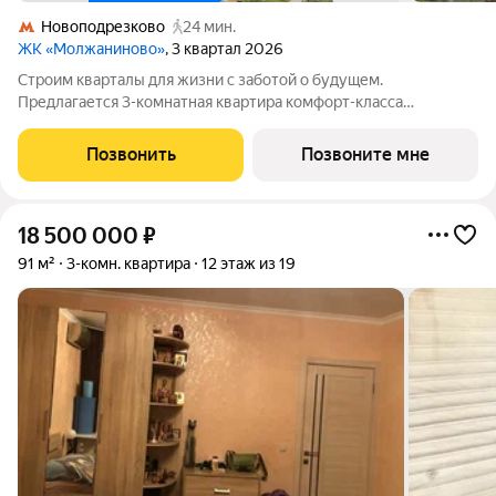
Новоподрезково
24 мин.
ЖК «Молжаниново»
, 3 квартал 2026
Строим кварталы для жизни с заботой о будущем.
Предлагается 3-комнатная квартира комфорт-класса
площадью 78.55 кв.м в Молжаниново, корпус 5КВ на 5-м этаже,
в жилом комплексе "Молжаниново".Для тех, кто ценит время,
Позвонить
Позвоните мне
предлагаем сделать готовую отделку:
18 500 000
₽
91 м²
3-комн. квартира
12 этаж из 19