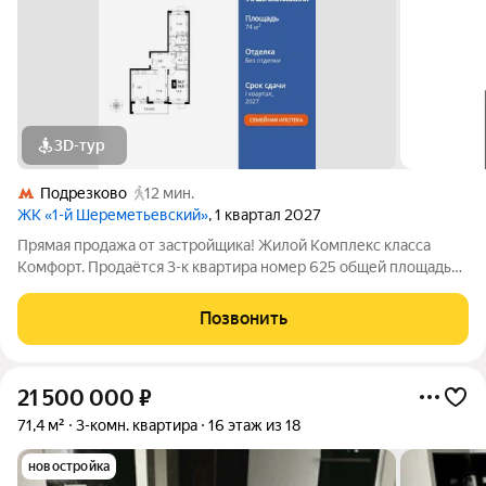
3D-тур
Подрезково
12 мин.
ЖК «1-й Шереметьевский»
, 1 квартал 2027
Прямая продажа от застройщика! Жилой Комплекс класса
Комфорт. Продаётся 3-к квартира номер 625 общей площадью
74 кв.м. на 17-м этаже 17 этажного здания. Без отделки. -
Мастер-зона с гардеробной. Просторное место для отдыха и
Позвонить
удобного хранения вещей.
21 500 000
₽
71,4 м²
3-комн. квартира
16 этаж из 18
новостройка