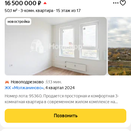
16 500 000
₽
50,1 м²
3-комн. квартира
15 этаж из 17
новостройка
Новоподрезково
13 мин.
ЖК «Молжаниново»
, 4 квартал 2024
Номер лота: 95360. Продается просторная и комфортная 3-
комнатная квартира в современном жилом комплексе на
Ленинградское ш., 229Ак2. Общая площадь составляет 50,1 м,
из которых 33,42 м - жилая. Квартира расположена на 15 этаже
Позвонить
17-этажного дома,