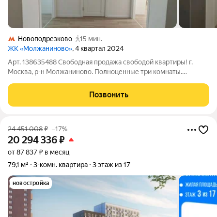
Новоподрезково
15 мин.
ЖК «Молжаниново»
, 4 квартал 2024
Арт. 138635488 Свободная продажа свободой квартиры! г.
Москва, р-н Молжаниново. Полноценные три комнаты.
Состояние отличное со всей мебелью и техникой. Все комнаты
изолированные-удобная планировка. Правое крыло(окна на
Позвонить
улицу) - комната 18 кв.м,
24 451 008
₽
–17%
20 294 336
₽
от 87 837 ₽ в месяц
79,1 м²
3-комн. квартира
3 этаж из 17
новостройка