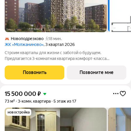
Новоподрезково
18 мин.
ЖК «Молжаниново»
, 3 квартал 2026
Строим кварталы для жизни с заботой о будущем.
Предлагается 3-комнатная квартира комфорт-класса
площадью 79.15 кв.м в Молжаниново, корпус 6КВ на 7-м этаже,
в жилом комплексе "Молжаниново".Для тех, кто ценит время,
Позвонить
Позвоните мне
предлагаем сделать готовую отделку:
15 500 000
₽
73 м²
3-комн. квартира
5 этаж из 17
новостройка