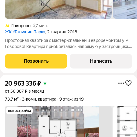
Говорово
7 мин.
ЖК «Татьянин Парк»
, 2 квартал 2018
Просторная квартира с мастер-спальней и евроремонтом у м.
Говорово! Квартира приобреталась напрямую у застройщика,
чистая и прозрачная история. Один взрослый собственник.
Полная стоимость в договоре. Подходит под ипотеку любого
Позвонить
Написать
банка, быстрый выход
20 963 336
₽
от 56 387 ₽ в месяц
73,7 м²
3-комн. квартира
9 этаж из 19
новостройка