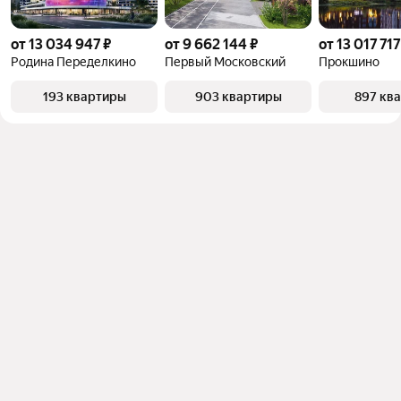
от 13 034 947 ₽
от 9 662 144 ₽
от 13 017 717
Родина Переделкино
Первый Московский
Прокшино
193 квартиры
903 квартиры
897 кв