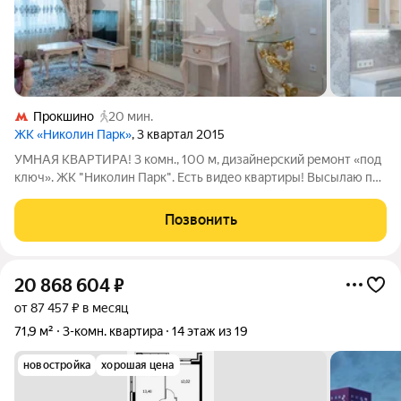
Прокшино
20 мин.
ЖК «Николин Парк»
, 3 квартал 2015
УМНАЯ КВАРТИРА! 3 комн., 100 м, дизайнерский ремонт «под
ключ». ЖК "Николин Парк". Есть видео квартиры! Высылаю при
необходимости. Эта квартира не просто с ремонтом. Она с
продуманной концепцией для вашего комфорта! Забудьте о
Позвонить
проблемах и затратах
20 868 604
₽
от 87 457 ₽ в месяц
71,9 м²
3-комн. квартира
14 этаж из 19
новостройка
хорошая цена