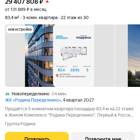
29 407 808
₽
от 131 889 ₽ в месяц
83,4 м²
3-комн. квартира
22 этаж из 30
новостройка
Новопеределкино
4 мин.
ЖК «Родина Переделкино»
, 4 квартал 2027
Продаётся 3-комнатная квартира площадью 83.4 м на 22 этаже
в Жилом Комплексе "Родина Переделкино". Первый в России
киберспортивный кластер от Группы Родина. Это жилой
Группа Родина
квартал бизнес-класса на Западе Москвы на границе с
Ульяновским лесопарком,
Позвонить
Позвоните мне