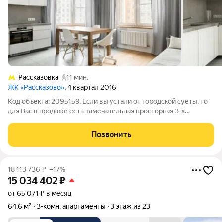
Рассказовка
11 мин.
ЖК «Рассказово»
, 4 квартал 2016
Код объекта: 2095159. Если вы устали от городской суеты, то
для Вас в продаже есть замечательная просторная 3-х
комнатная квартира. Функциональная планировка позволила
грамотно разметить: прихожую с зонами хранения, уютную
Позвонить
кухню-гостиную, две детские
18 113 736
₽
–17%
15 034 402
₽
от 65 071 ₽ в месяц
64,6 м²
3-комн. апартаменты
3 этаж из 23