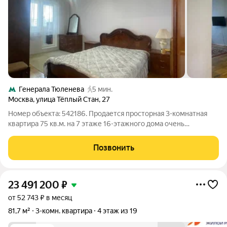
Генерала Тюленева
5 мин.
Москва
,
улица Тёплый Стан
,
27
Номер объекта: 542186. Продается просторная 3-комнатная
квартира 75 кв.м. на 7 этаже 16-этажного дома очень
экономичный вариант для вашего бюджета. Вас ждет
просторная кухня в 11 квадратных метров и стандартный
Позвонить
ремонт, а вся мебель остается, так что
23 491 200
₽
от 52 743 ₽ в месяц
81,7 м²
3-комн. квартира
4 этаж из 19