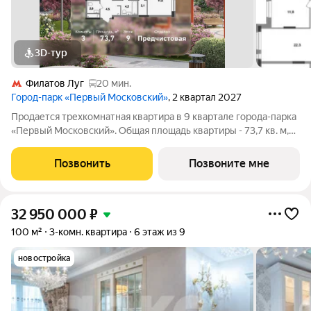
3D-тур
Филатов Луг
20 мин.
Город-парк «Первый Московский»
, 2 квартал 2027
Продается трехкомнатная квартира в 9 квартале города-парка
«Первый Московский». Общая площадь квартиры - 73,7 кв. м,
этаж 9 из 19. Срок сдачи - 2 квартал 2027 года. Тип дома -
монолитный. ТОЛЬКО ДО 31 АВГУСТА выгодные условия на
Позвонить
Позвоните мне
приобретение квартиры
32 950 000
₽
100 м²
3-комн. квартира
6 этаж из 9
новостройка