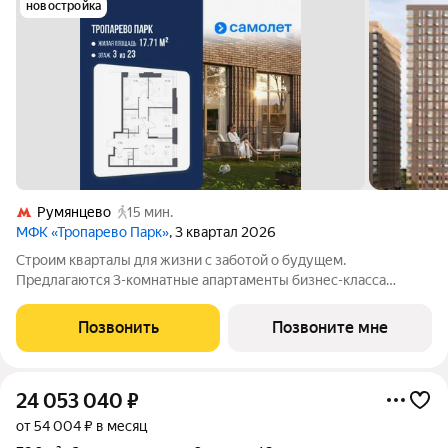
новостройка
Румянцево
15 мин.
МФК «Тропарево Парк»
, 3 квартал 2026
Строим кварталы для жизни с заботой о будущем.
Предлагаются 3-комнатные апартаменты бизнес-класса
площадью 64.61 кв.м в Тропарево Парк, корпус 2.3КВ на 3-м
этаже, в жилом комплексе "Тропарево Парк".Проект строится
Позвонить
Позвоните мне
полностью с отделкой, которая
24 053 040
₽
от 54 004 ₽ в месяц