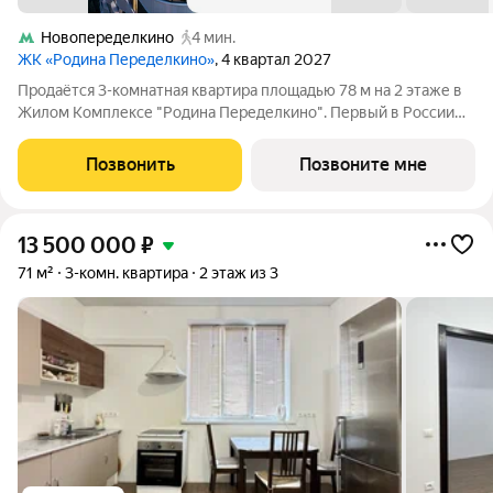
Новопеределкино
4 мин.
ЖК «Родина Переделкино»
, 4 квартал 2027
Продаётся 3-комнатная квартира площадью 78 м на 2 этаже в
Жилом Комплексе "Родина Переделкино". Первый в России
киберспортивный кластер от Группы Родина. Это жилой
квартал бизнес-класса на Западе Москвы на границе с
Позвонить
Позвоните мне
Ульяновским лесопарком, состоящий
13 500 000
₽
71 м²
3-комн. квартира
2 этаж из 3