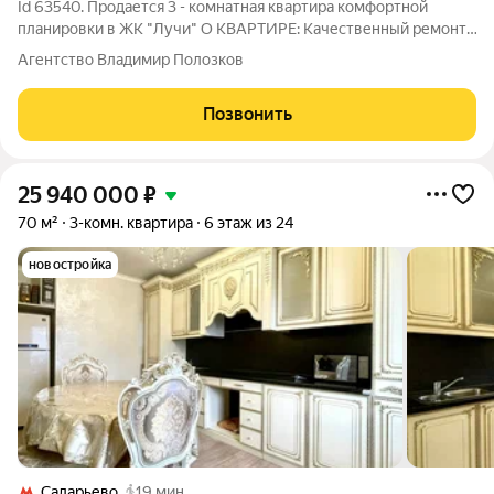
Id 63540. Продается 3 - комнатная квартира комфортной
планировки в ЖК "Лучи" О КВАРТИРЕ: Качественный ремонт,
со всем необходимым для комфортного проживания. Окна
Агентство Владимир Полозков
выходит на ОБЕ стороны. Раздельные комнаты + еще
дополнительное спальное пространство.
Позвонить
25 940 000
₽
70 м²
3-комн. квартира
6 этаж из 24
новостройка
Саларьево
19 мин.