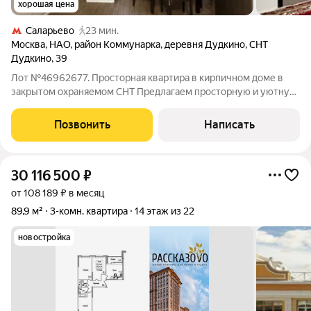
хорошая цена
Саларьево
23 мин.
Москва
,
НАО
,
район Коммунарка
,
деревня Дудкино
,
СНТ
Дудкино
,
39
Лот №46962677. Просторная квартира в кирпичном доме в
закрытом охраняемом СНТ Предлагаем просторную и уютную
квартиру в тёплом трёхэтажном кирпичном доме,
расположенном в закрытом СНТ с круглосуточной охраной. В
Позвонить
Написать
доме всего 5 квартир. Идеальный
30 116 500
₽
от 108 189 ₽ в месяц
89,9 м²
3-комн. квартира
14 этаж из 22
новостройка