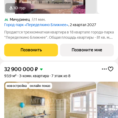
3D-тур
Мичуринец
11 мин.
Город-парк «Переделкино Ближнее»
, 2 квартал 2027
Продается трехкомнатная квартира в 18 квартале города-парка
"Переделкино Ближнее". Общая площадь квартиры - 81 кв. м,
этаж 8 из 8. Срок сдачи - 2 квартал 2027 года. Тип дома -
монолитный. ТОЛЬКО ДО 31 АВГУСТА выгодные условия на
Позвонить
Позвоните мне
приобретение квартиры
32 900 000
₽
93,9 м²
3-комн. квартира
7 этаж из 8
новостройка
онлайн показ