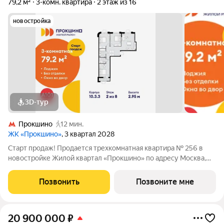
79,2 м²
3-комн. квартира
2 этаж из 16
новостройка
3D-тур
Прокшино
12 мин.
ЖК «Прокшино»
, 3 квартал 2028
Старт продаж! Продается трехкомнатная квартира № 256 в
новостройке Жилой квартал «Прокшино» по адресу Москва,
ТиНАО, Новомосковский АО, Сосенское С/П, Москва,
Новомосковский административный округ, район Коммунарка,
Позвонить
Позвоните мне
ЖК Прокшино, 7.1.3. Общая площадь
20 900 000
₽