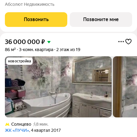
этаж 1 из 8. Срок сдачи - 2 квартал 2027 года. Тип дома -
Абсолют Недвижимость
монолитный. ТОЛЬКО ДО 31 АВГУСТА выгодные условия на
приобретение
Позвонить
Позвоните мне
36 000 000
₽
86 м²
3-комн. квартира
2 этаж из 19
новостройка
Солнцево
8 мин.
ЖК «ЛУЧИ»
, 4 квартал 2017