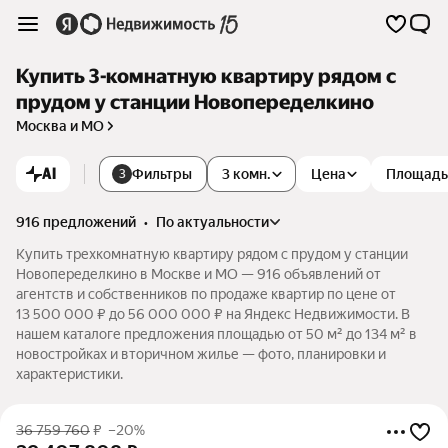
Купить 3-комнатную квартиру рядом с
прудом у станции Новопеределкино
Москва и МО
AI
Фильтры
3 комн.
Цена
Площадь
3
916 предложений
•
по актуальности
Купить трехкомнатную квартиру рядом с прудом у станции
Новопеределкино в Москве и МО — 916 объявлений от
агентств и собственников по продаже квартир по цене от
13 500 000 ₽ до 56 000 000 ₽ на Яндекс Недвижимости. В
нашем каталоге предложения площадью от 50 м² до 134 м² в
новостройках и вторичном жилье — фото, планировки и
характеристики.
36 759 760
₽
–20%