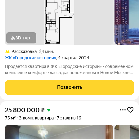
3D-тур
Рассказовка
4 мин.
ЖК «Городские истории»
, 4 квартал 2024
Продаётся квартира в ЖК «Городские истории» - современном
комплексе комфорт-класса, расположенном в Новой Москве
на границе с Западным административным округом столицы. В
продаже 3-комнатная квартира, на 14-этаже, общей площадью
Позвонить
71.87 кв. м. Жилой
25 800 000
₽
75 м²
3-комн. квартира
7 этаж из 16