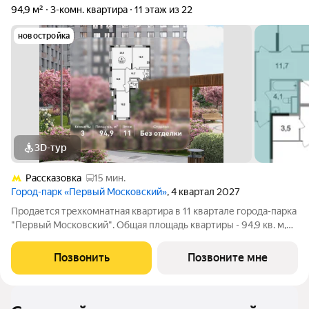
94,9 м²
3-комн. квартира
11 этаж из 22
новостройка
3D-тур
Рассказовка
15 мин.
Город-парк «Первый Московский»
, 4 квартал 2027
Продается трехкомнатная квартира в 11 квартале города-парка
"Первый Московский". Общая площадь квартиры - 94,9 кв. м,
этаж 11 из 22. Планируемый срок ввода в эксплуатацию - 1
квартал 2029 года. Тип дома - монолитный. ТОЛЬКО ДО 31
Позвонить
Позвоните мне
АВГУСТА выгодные