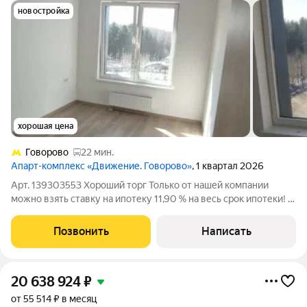
новостройка
хорошая цена
Говорово
22 мин.
Апарт-комплекс «Движение. Говорово»
, 1 квартал 2026
Арт. 139303553 Хороший торг Только от нашей компании
можно взять ставку на ипотеку 11,90 % на весь срок ипотеки! А
так же рефинансирования. Продаётся просторная 3 евро х
-комнатная квартира в современном ЖК Движение Говорова ,
Позвонить
Написать
квартиры формата с
20 638 924
₽
от 55 514 ₽ в месяц