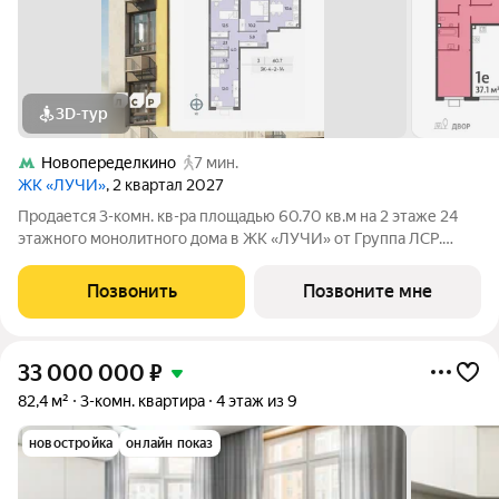
3D-тур
Новопеределкино
7 мин.
ЖК «ЛУЧИ»
, 2 квартал 2027
Продается 3-комн. кв-ра площадью 60.70 кв.м на 2 этаже 24
этажного монолитного дома в ЖК «ЛУЧИ» от Группа ЛСР.
Семейный квартал «Лучи» расположен в ЗАО в одном из
самых зелёных и благоприятных для жизни районов столицы
Позвонить
Позвоните мне
Солнцево, который
33 000 000
₽
82,4 м²
3-комн. квартира
4 этаж из 9
новостройка
онлайн показ