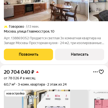
Говорово
13 мин.
Москва
,
улица Главмосстроя
,
10
Арт. 138869052 Продается светлая 3х комнатная квартира на
Западе Москвы Просторная кухня - 24 м2, три изолированные
комнаты 34, 18 и 16 м2. Совмещенный и раздельный санузлы
Застекленная лоджия Гардеробная и постирочная Просторный
Позвонить
Написать
коридор Окна выходят
20 704 040
₽
от 78 026 ₽ в месяц
60,7 м²
3-комн. квартира
2 этаж из 24
новостройка