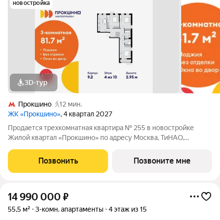
новостройка
3D-тур
Прокшино
12 мин.
ЖК «Прокшино»
, 4 квартал 2027
Продается трехкомнатная квартира № 255 в новостройке
Жилой квартал «Прокшино» по адресу Москва, ТиНАО,
Новомосковский АО, Сосенское С/П, Москва, Новомосковский
административный округ, район Коммунарка, жилой комплекс
Позвонить
Позвоните мне
Прокшино, 7.1.3. Общая площадь
14 990 000
₽
55,5 м²
3-комн. апартаменты
4 этаж из 15