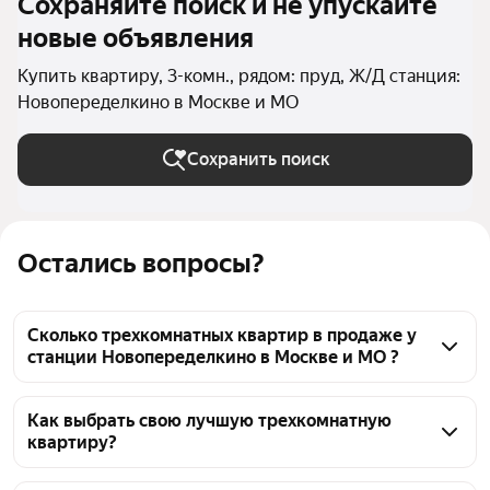
Сохраняйте поиск и не упускайте
новые объявления
Купить квартиру, 3-комн., рядом: пруд, Ж/Д станция:
Новопеределкино в Москве и МО
Сохранить поиск
Остались вопросы?
Сколько трехкомнатных квартир в продаже у
станции Новопеределкино в Москве и МО ?
На Яндекс Недвижимости в продаже у станции 
Новопеределкино в Москве и МО 916 
Как выбрать свою лучшую трехкомнатную
квартиру?
трехкомнатных квартир, из них 9 объявлений от 
собственников, 138 объявлений от агентств, 769 
Чтобы купить 3-комнатную квартиру рядом с 