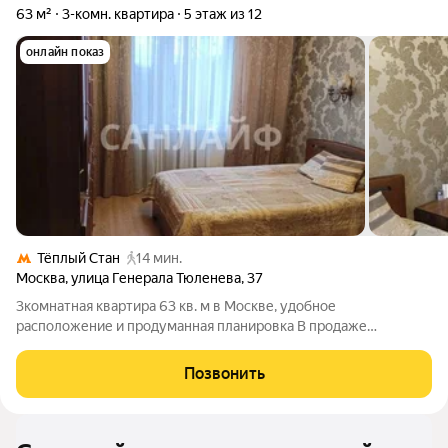
63 м²
3-комн. квартира
5 этаж из 12
онлайн показ
Тёплый Стан
14 мин.
Москва
,
улица Генерала Тюленева
,
37
3комнатная квартира 63 кв. м в Москве, удобное
расположение и продуманная планировка В продаже
3комнатная квартира площадью 63 кв. м. Планировка
включает три изолированные комнаты: 16, 13 и 14,6 кв.м.
Позвонить
Квартира с косметическим ремонтом, оснащена