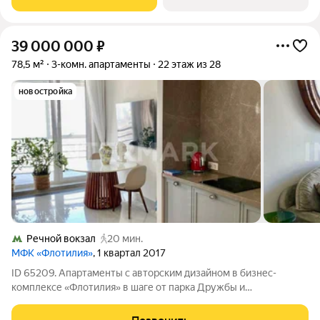
Ленинградского шоссе. В 9
39 000 000
₽
78,5 м²
3-комн. апартаменты
22 этаж из 28
новостройка
Речной вокзал
20 мин.
МФК «Флотилия»
, 1 квартал 2017
ID 65209. Апартаменты с авторским дизайном в бизнес-
комплексе «Флотилия» в шаге от парка Дружбы и
Фестивальных прудов в районе Речного вокзала. Просторная
комфортная планировка: кухня-гостиная, мастер-спальня с