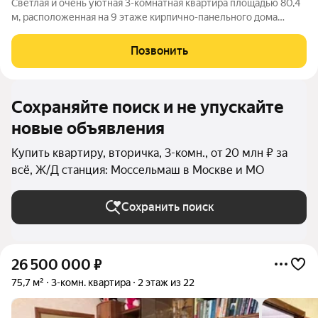
Светлая и очень уютная 3-комнатная квартира площадью 80,4
м, расположенная на 9 этаже кирпично-панельного дома
серии П44Т одной из самых надёжных и востребованных
серий за счёт удачных планировок и высокого качества
Позвонить
строительства. Планировка и
Сохраняйте поиск и не упускайте
новые объявления
Купить квартиру, вторичка, 3-комн., от 20 млн ₽ за
всё, Ж/Д станция: Моссельмаш в Москве и МО
Сохранить поиск
26 500 000
₽
75,7 м²
3-комн. квартира
2 этаж из 22