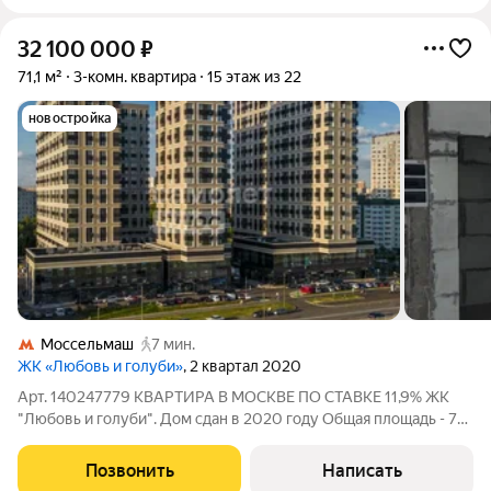
32 100 000
₽
71,1 м²
3-комн. квартира
15 этаж из 22
новостройка
Моссельмаш
7 мин.
ЖК «Любовь и голуби»
, 2 квартал 2020
Арт. 140247779 КВАРТИРА В МОСКВЕ ПО СТАВКЕ 11,9% ЖК
"Любовь и голуби". Дом сдан в 2020 году Общая площадь - 71,1
м Кухня-гостиная - 30,9 м Потолки - 3 м 2 санузла Монолитный
дом бизнес-класса. Все соседи уже сделали ремонт. 2 лифта:
Позвонить
Написать
пассажирский и