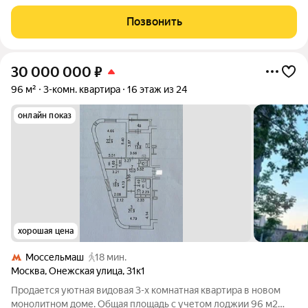
премиальному дизайн проекту, с разводкой электрики и
сантехники. Собственник заинтересован в быстрой продаже,
Позвонить
поэтому у вас есть отличная
30 000 000
₽
96 м²
3-комн. квартира
16 этаж из 24
онлайн показ
хорошая цена
Моссельмаш
18 мин.
Москва
,
Онежская улица
,
31к1
Продается уютная видовая 3-х комнатная квартира в новом
монолитном доме. Общая площадь с учетом лоджии 96 м2