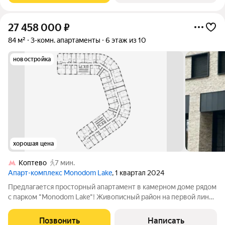
27 458 000
₽
84 м²
3-комн. апартаменты
6 этаж из 10
новостройка
хорошая цена
Коптево
7 мин.
Апарт-комплекс Monodom Lake
, 1 квартал 2024
Предлагается просторный апартамент в камерном доме рядом
с парком "Monodom Lake"! Живописный район на первой линии
Головинских прудов с развитой инфраструктурой. Потолки
3.1м. Подземный паркинг! 3 минуты на автомобиле до
Позвонить
Написать