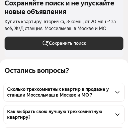
Сохраняйте поиск и не упускайте
новые объявления
Купить квартиру, вторичка, 3-комн., от 20 млн ₽ за
всё, Ж/Д станция: Моссельмаш в Москве и МО
Сохранить поиск
Остались вопросы?
Сколько трехкомнатных квартир в продаже у
станции Моссельмаш в Москве и МО ?
На Яндекс Недвижимости в продаже у станции 
Моссельмаш в Москве и МО 93 трехкомнатных 
Как выбрать свою лучшую трехкомнатную
квартиру?
квартиры, из них 4 объявления от собственников, 
89 объявлений от агентств
Чтобы купить 3-комнатную квартиру элит и 