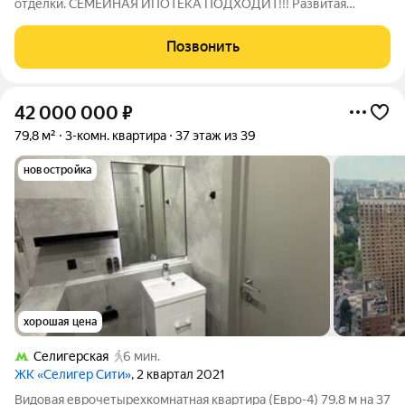
отделки. СЕМЕЙНАЯ ИПОТЕКА ПОДХОДИТ!!! Развитая
инфраструктура. Есть все необходимое для комфортной
жизни. Рядом парк Грачевский. Пешая доступность от метро!
Позвонить
Первичные документы, без
42 000 000
₽
79,8 м²
3-комн. квартира
37 этаж из 39
новостройка
хорошая цена
Селигерская
6 мин.
ЖК «Селигер Сити»
, 2 квартал 2021
Видовая еврочетырехкомнатная квартира (Евро-4) 79.8 м на 37