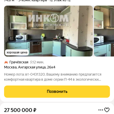
74,6 м²
3-комн. квартира
12 этаж из 12
хорошая цена
Грачёвская
12 мин.
Москва
,
Ангарская улица
,
26к4
Номер лота: вт-0431320. Вашему вниманию предлагается
комфортная квартира в доме серии П-44 в экологически
благоприятном районе Москвы с развитой инфраструктурой.
Дом расположен внутри квартала , вдали от шумных дорог. Во
Позвонить
дворе современный
27 500 000
₽