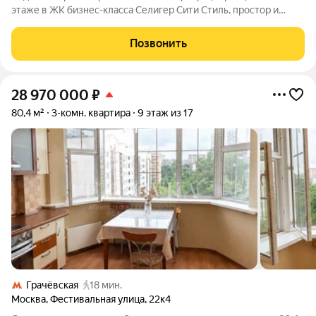
этаже в ЖК бизнес-класса Селигер Сити Стиль, простор и
панорама Москвы с высоты 37-го этажа! Продается роскошная
евро 4-комнатная квартира площадью 79.8 кв.м в престижном
Позвонить
жилом комплексе
28 970 000
₽
80,4 м²
3-комн. квартира
9 этаж из 17
Грачёвская
18 мин.
Москва
,
Фестивальная улица
,
22к4