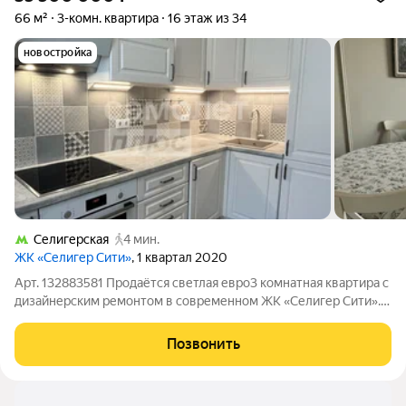
66 м²
3-комн. квартира
16 этаж из 34
новостройка
Селигерская
4 мин.
ЖК «Селигер Сити»
, 1 квартал 2020
Арт. 132883581 Продаётся светлая евро3 комнатная квартира с
дизайнерским ремонтом в современном ЖК «Селигер Сити».
Квартира общей площадью 66 м с удобной планировкой
«распашонка», благодаря чему комнаты выходят на разные
Позвонить
стороны и в квартире всегда