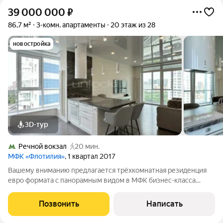
39 000 000
₽
86,7 м²
3-комн. апартаменты
20 этаж из 28
новостройка
3D-тур
Речной вокзал
20 мин.
МФК «Флотилия»
, 1 квартал 2017
Вашему вниманию предлагается трёхкомнатная резиденция
евро формата с панорамным видом в МФК бизнес-класса
"Флотилия". Бонус агентам, объект без обременений. В
апартаментах выполнен ремонт по дизайн-проекту с
Позвонить
Написать
использованием материалов премиум класса