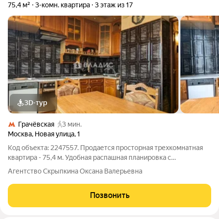
75,4 м²
3-комн. квартира
3 этаж из 17
3D-тур
Грачёвская
3 мин.
Москва
,
Новая улица
,
1
Код объекта: 2247557. Продается просторная трехкомнатная
квартира - 75,4 м. Удобная распашная планировка с
изолированными комнатами 13+15+18.4 м. Большая кухня 10.2
Агентство Скрыпкина Оксана Валерьевна
м Два застекленных балкона (4.6м+1.8м) Просторный холл 7.3
м, коридор 6.1м Ванная
Позвонить