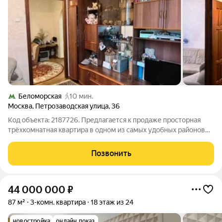
Беломорская
10 мин.
Москва
,
Петрозаводская улица
,
36
Код объекта: 2187726. Предлагается к продаже просторная
трёхкомнатная квартира в одном из самых удобных районов
города, в доме серии КАПЭ 1999 г. Удобная планировка -
распашонка на две стороны света, комнаты все раздельные,
Позвонить
правильной форм, лоджия
44 000 000
₽
87 м²
3-комн. квартира
18 этаж из 24
новостройка
онлайн показ