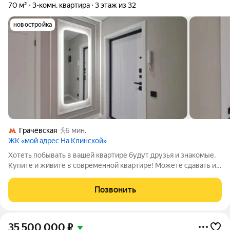
70 м²
3-комн. квартира
3 этаж из 32
новостройка
Грачёвская
6 мин.
ЖК «мой адрес На Клинской»
Хотеть побывать в вашей квартире будут друзья и знакомые.
Купите и живите в современной квартире! Можете сдавать и
квартирант будет счастлив! Купить квартиру в Москве вы
сможете сегодня, Просторная Евро-3х комнатная квартира, 70
Позвонить
м2 с учетом лоджии
35 500 000
₽