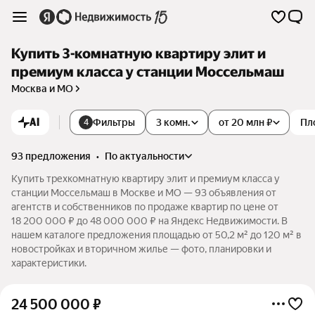
Купить 3-комнатную квартиру элит и
премиум класса у станции Моссельмаш
Москва и МО
AI
Фильтры
3 комн.
от 20 млн ₽
Пл
4
93 предложения
•
по актуальности
Купить трехкомнатную квартиру элит и премиум класса у
станции Моссельмаш в Москве и МО — 93 объявления от
агентств и собственников по продаже квартир по цене от
18 200 000 ₽ до 48 000 000 ₽ на Яндекс Недвижимости. В
нашем каталоге предложения площадью от 50,2 м² до 120 м² в
новостройках и вторичном жилье — фото, планировки и
характеристики.
24 500 000
₽