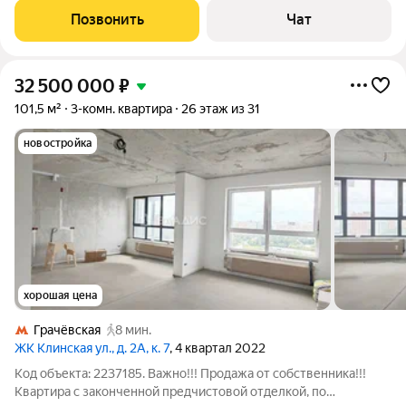
кухня 11, paздeльные комнаты 21м 13.5м 12.5м, с/у pаздельный.,
Позвонить
Чат
32 500 000
₽
101,5 м²
3-комн. квартира
26 этаж из 31
новостройка
хорошая цена
Грачёвская
8 мин.
ЖК Клинская ул., д. 2А, к. 7
, 4 квартал 2022
Код объекта: 2237185. Важно!!! Продажа от собственника!!!
Квартира с законченной предчистовой отделкой, по