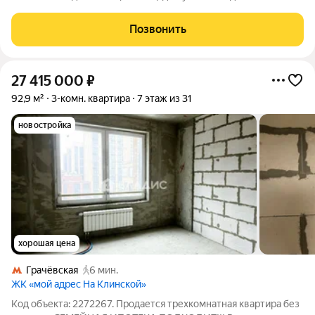
(без учета лоджии 91.6 м2) на 16-м этаже монолитного 24
этажного дома постройки 2022 года по адресу: Москва,
Позвонить
Онежская улица, 31 к1. Квартира
27 415 000
₽
92,9 м²
3-комн. квартира
7 этаж из 31
новостройка
хорошая цена
Грачёвская
6 мин.
ЖК «мой адрес На Клинской»
Код объекта: 2272267. Продается трехкомнатная квартира без