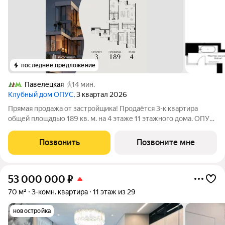
последнее предложение
Павелецкая
14 мин.
Клубный дом ОПУС
, 3 квартал 2026
Прямая продажа от застройщика! Продаётся 3-к квартира
общей площадью 189 кв. м. на 4 этаже 11 этажного дома. ОПУС
эксклюзивный клубный дом в одном повороте реки от Кремля,
проект премиум-класса от девелопера PIONEER с
Позвонить
Позвоните мне
архитектурной концепцией от
53 000 000
₽
70 м²
3-комн. квартира
11 этаж из 29
новостройка