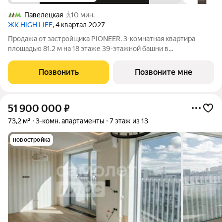
Павелецкая
10 мин.
ЖК HIGH LIFE
, 4 квартал 2027
Продажа от застройщика PIONEER. 3-комнатная квартира
площадью 81.2 м на 18 этаже 39-этажной башни в
премиальном комплексе HIGH LIFE, вблизи исторического
Замоскворечья. Жилой комплекс всего в 5 минутах от
Позвонить
Позвоните мне
Садового кольца. Архитектура от бюро ADM
51 900 000
₽
73,2 м²
3-комн. апартаменты
7 этаж из 13
новостройка