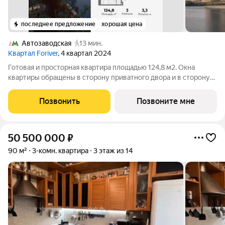
последнее предложение
хорошая цена
Автозаводская
13 мин.
Квартал Foriver
, 4 квартал 2024
Готовая и просторная квартира площадью 124,8 м2. Окна
квартиры обращены в сторону приватного двора и в сторону
нового спортивного комплекса имени Э.А. Стрельцова.
Продуманная планировка позволяет разместить три спальни и
Позвонить
Позвоните мне
просторную кухню-гостиную.
50 500 000
₽
90 м²
3-комн. квартира
3 этаж из 14