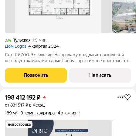
Тульская
5 мин.
Дом Logos
, 4 квартал 2024
Лот: 116700. Эксклюзив. На продажу предлагается видовой
пентхаус с каминами в доме Logos - престижное пространство
с захватывающими панорамами на город и реку. Планировка:
просторная кухня?гостиная, два мастер?блока с гардеробными
Позвонить
Написать
и санузлами (в
198 412 192
₽
от 831 517 ₽ в месяц
189 м²
3-комн. квартира
4 этаж из 11
новостройка