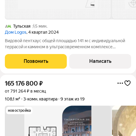
Тульская
5 мин.
Дом Logos
, 4 квартал 2024
Видовой пентхаус общей площадью 141 м с индивидуальной
террасой и камином в ультрасовременном комплексе
премиумкласса «Логос» рядом с Даниловской набережной.
Апартаменты с предчистовой отделкой расположены на
Позвонить
Написать
верхнем, 13 этаже, с видом на панораму
165 176 800
₽
от 791 264 ₽ в месяц
108,1 м²
3-комн. квартира
9 этаж из 19
новостройка