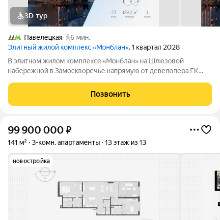
3D-тур
Павелецкая
6 мин.
Элитный жилой комплекс «Монблан»
, 1 квартал 2028
В элитном жилом комплексе «Монблан» на Шлюзовой
набережной в Замоскворечье напрямую от девелопера ГК
«Галс-Девелопмент» представлена 3-комнатная квартира
квартира на 22 этаже общей площадью 129.20 м. Квартира
Позвонить
предлагается без отделки. «Монблан»
99 900 000
₽
141 м²
3-комн. апартаменты
13 этаж из 13
новостройка