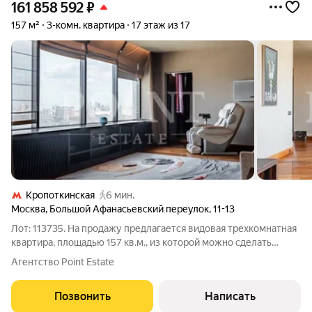
161 858 592
₽
157 м²
3-комн. квартира
17 этаж из 17
Кропоткинская
6 мин.
Москва
,
Большой Афанасьевский переулок
,
11-13
Лот: 113735. На продажу предлагается видовая трехкомнатная
квартира, площадью 157 кв.м., из которой можно сделать
четырехкомнатную. Планировка: кухня с отдельной гостиной
Агентство Point Estate
зоной (легко превращается в доп. спальню или кабинет - см. 2-
й вариант
Позвонить
Написать