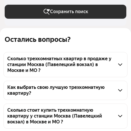
Сохранить поиск
Остались вопросы?
Сколько трехкомнатных квартир в продаже у
станции Москва (Павелецкий вокзал) в
Москве и МО ?
На Яндекс Недвижимости в продаже у станции 
Москва (Павелецкий вокзал) в Москве и МО 447 
Как выбрать свою лучшую трехкомнатную
квартиру?
трехкомнатных квартир, из них 1 объявление от 
собственников, 69 объявлений от агентств, 377 
Чтобы купить 3-комнатную квартиру в 
объявлений от застройщиков
многоэтажном доме у станции Москва (Павелецкий 
Сколько стоит купить трехкомнатную
квартиру у станции Москва (Павелецкий
вокзал), воспользуйтесь тепловой картой для 
вокзал) в Москве и МО ?
оценки инфраструктуры и транспортной 