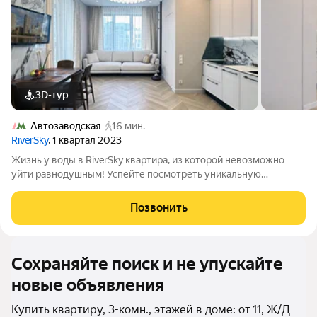
3D-тур
Автозаводская
16 мин.
RiverSky
, 1 квартал 2023
Жизнь у воды в RiverSky квартира, из которой невозможно
уйти равнодушным! Успейте посмотреть уникальную
квартиру в 5 км от Кремля по уникальной цене. Представьте
утро, которое начинается в панорамной спальне, наполненной
Позвонить
светом и воздухом. Тишина.
Сохраняйте поиск и не упускайте
новые объявления
Купить квартиру, 3-комн., этажей в доме: от 11, Ж/Д