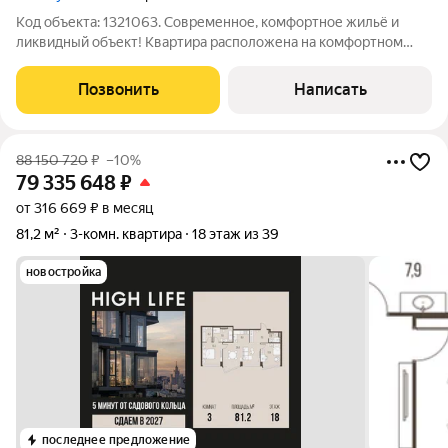
Код объекта: 1321063. Современное, комфортное жильё и
ликвидный объект! Квартира расположена на комфортном
этаже в заметном жилом комплексе и имеет по мимо
функциональной планировки отличные видовые
Позвонить
Написать
характеристики. Будем рады показать и рассказать
88 150 720
₽
–10%
79 335 648
₽
от 316 669 ₽ в месяц
81,2 м²
3-комн. квартира
18 этаж из 39
новостройка
последнее предложение