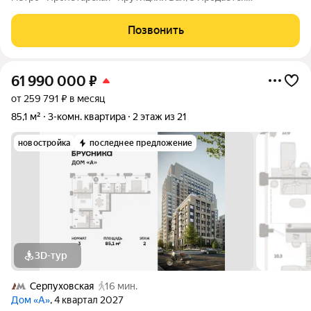
просторная 3-комнатная квартира в центре Москвы по адресу:
ул. Крутицкий Вал, д. 3, Таганский район, ЦАО. Общая площадь
Позвонить
69 м 7 этаж из 12 Кирпичный
61 990 000
₽
от 259 791 ₽ в месяц
85,1 м²
3-комн. квартира
2 этаж из 21
новостройка
последнее предложение
3D-тур
Серпуховская
16 мин.
Дом «А»
, 4 квартал 2027