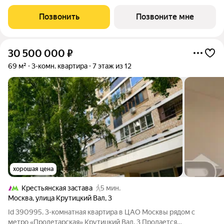
3. Общая площадь: 63.4 кв.м., жилая: 39.80 кв.м. Высота
потолков 3.15 м. Современный премиум-квартал ЭРА на
Позвонить
Позвоните мне
Дербеневской набережной,
30 500 000
₽
69 м²
3-комн. квартира
7 этаж из 12
хорошая цена
Крестьянская застава
5 мин.
Москва
,
улица Крутицкий Вал
,
3
Id 390995. 3-комнатная квартира в ЦАО Москвы рядом с
метро «Пролетарская» Крутицкий Вал, 3 Продается