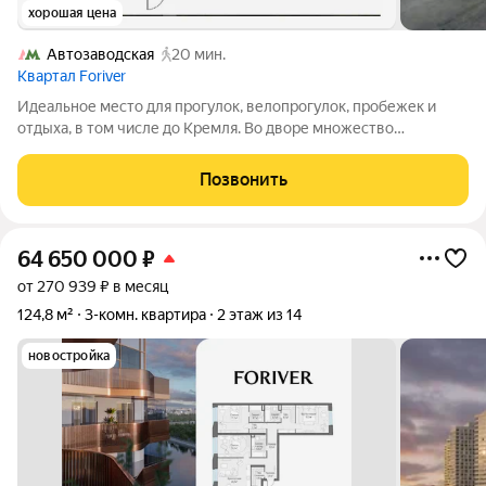
хорошая цена
Автозаводская
20 мин.
Квартал Foriver
Идеальное место для прогулок, велопрогулок, пробежек и
отдыха, в том числе до Кремля. Во дворе множество
идеальных зон для отдыха, собственный песчаный пляж,
деревянные шезлонги, конструкции, перголы. Ухоженный
Позвонить
двор с ландшафтным дизайном. Обилие
64 650 000
₽
от 270 939 ₽ в месяц
124,8 м²
3-комн. квартира
2 этаж из 14
новостройка