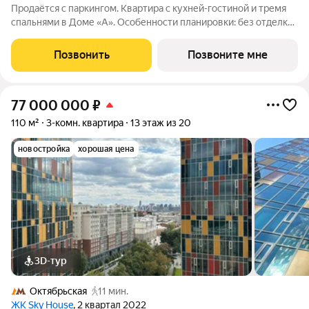
Продаётся с паркингом. Квартира с кухней-гостиной и тремя
спальнями в Доме «А». Особенности планировки: без отделки,
вид во двор, второй санузел, окно в коридоре, разнесённые
спальни. Срок сдачи IV кв. 2027 Дом А - проект от застройщика
Позвонить
Позвоните мне
Брусника
77 000 000
₽
110 м²
3-комн. квартира
13 этаж из 20
новостройка
хорошая цена
3D-тур
Октябрьская
11 мин.
ЖК Sky House
, 2 квартал 2022