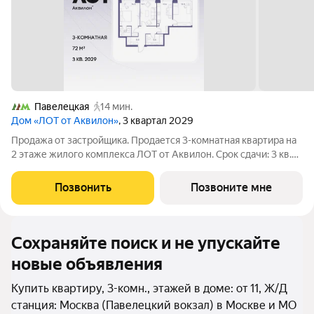
Павелецкая
14 мин.
Дом «ЛОТ от Аквилон»
, 3 квартал 2029
Продажа от застройщика. Продается 3-комнатная квартира на
2 этаже жилого комплекса ЛОТ от Аквилон. Срок сдачи: 3 кв.
2029 г. О ПРОЕКТЕ: Дом класса бизнес-плюс создан в
концепции Responsive Environment. Его пространство не
Позвонить
Позвоните мне
статично, оно
Сохраняйте поиск и не упускайте
новые объявления
Купить квартиру, 3-комн., этажей в доме: от 11, Ж/Д
станция: Москва (Павелецкий вокзал) в Москве и МО