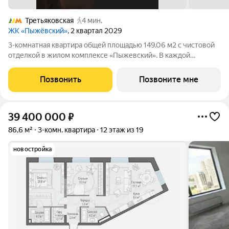
Третьяковская
4 мин.
ЖК «Пыжёвский»
, 2 квартал 2029
3-комнатная квартира общей площадью 149.06 м2 c чистовой
отделкой в жилом комплексе «Пыжевский». В каждой
квартире предусмотрена отдельная мастер-спальня, а
панорамное остекление формирует визуальную связь с
Позвонить
Позвоните мне
городом вид на Кремль, Храм Христа
39 400 000
₽
86,6 м²
3-комн. квартира
12 этаж из 19
новостройка