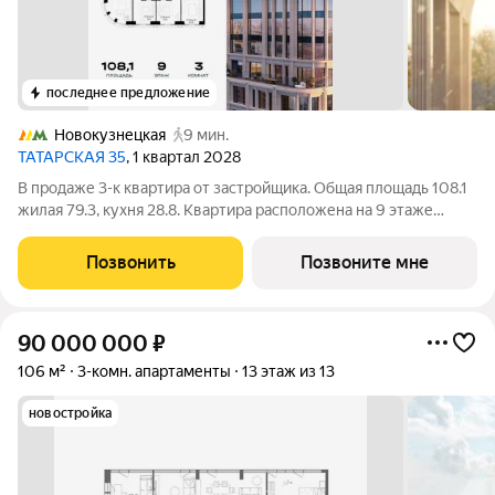
последнее предложение
Новокузнецкая
9 мин.
ТАТАРСКАЯ 35
, 1 квартал 2028
В продаже 3-к квартира от застройщика. Общая площадь 108.1
жилая 79.3, кухня 28.8. Квартира расположена на 9 этаже
элитного дома на Татарской, Секция 2. Квартира без отделки.
Срок сдачи: 3 кв. 2028 года. ТАТАРСКАЯ 35 - элитная
Позвонить
Позвоните мне
резиденция рядом с
90 000 000
₽
106 м²
3-комн. апартаменты
13 этаж из 13
новостройка