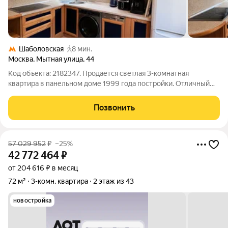
Шаболовская
8 мин.
Москва
,
Мытная улица
,
44
Код объекта: 2182347. Продается светлая 3-комнатная
квартира в панельном доме 1999 года постройки. Отличный
вариант для тех, кто ценит время и комфорт: метро
Шаболовская в 5 минутах пешком. Ключевые преимущества:
Позвонить
Лучшая локация: ул. Мытная, 44.
57 029 952
₽
–25%
42 772 464
₽
от 204 616 ₽ в месяц
72 м²
3-комн. квартира
2 этаж из 43
новостройка