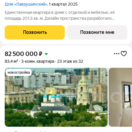
Дом «Лаврушинский»
, 1 квартал 2025
Единственная квартира в доме с отделкой и мебелью, её
площадь 201,5 кв. м. Дизайн пространства разработало
международное архитектурное бюро Олега Клодта.
Продуманная планировка разделена на две зоны. В парадной
Позвонить
Позвоните мне
части расположена кухня-гостиная
82 500 000
₽
83,4 м²
3-комн. квартира
23 этаж из 32
новостройка