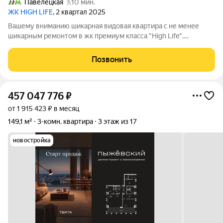
Павелецкая
10 мин.
ЖК HIGH LIFE
, 2 квартал 2025
Вашему вниманию шикарная видовая квартира с не менее
шикарным ремонтом в жк премиум класса "High Life".
Просторная и светлая квартира мечты на 23-м этаже, с видом
на набережную, идеальный ремонт от топового застройщика
Позвонить
Peeoner, заезжай в день сделки
457 047 776
₽
от 1 915 423 ₽ в месяц
149,1 м²
3-комн. квартира
3 этаж из 17
новостройка