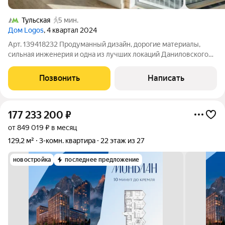
Тульская
5 мин.
Дом Logos
, 4 квартал 2024
Арт. 139418232 Продуманный дизайн, дорогие материалы,
сильная инженерия и одна из лучших локаций Даниловского
района 5 минут пешком до метро Тульская и прямой вид на
Даниловский рынок. Покупали и полностью проектировали
Позвонить
Написать
для собственного проживания
177 233 200
₽
от 849 019 ₽ в месяц
129,2 м²
3-комн. квартира
22 этаж из 27
новостройка
последнее предложение