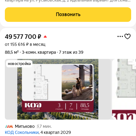
квартира на ул. Русаковская, д. 2 идеальный вариант для семьи,
стремящейся к комфортной городской жизни! Общая площадь
87,6 кв.м., включая большую жилую зону (54,7 кв.м.),
Позвонить
полноценные
49 577 700
₽
от 155 616 ₽ в месяц
88,5 м²
3-комн. квартира
7 этаж из 39
новостройка
Митьково
7 мин.
КОД Сокольники
, 4 квартал 2029