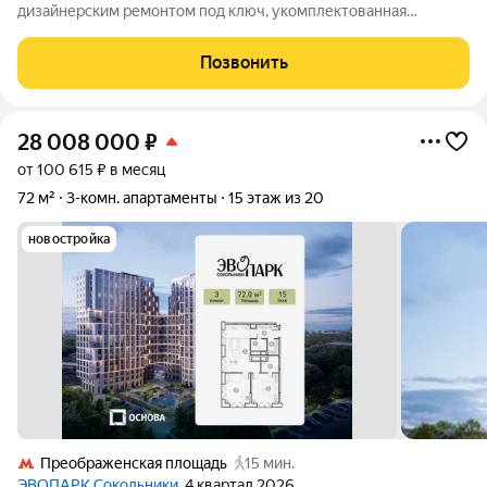
дизайнерским ремонтом под ключ, укомплектованная
мебелью и техникой 8 минут пешком от метро Бауманская.
Удобный выезд на ТТК и Садовое кольцо Район ЦАО с
Позвонить
развитой инфраструктурой, много школ
28 008 000
₽
от 100 615 ₽ в месяц
72 м²
3-комн. апартаменты
15 этаж из 20
новостройка
Преображенская площадь
15 мин.
ЭВОПАРК Сокольники
, 4 квартал 2026