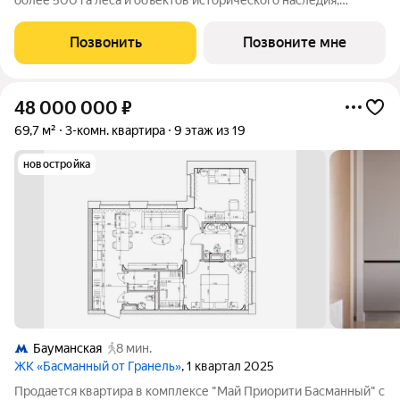
более 500 га леса и объектов исторического наследия,
продается 3-комнатная квартира площадью 86.60 кв. м без
отделки. Квартира расположена на 2 этаже 39-этажного
Позвонить
Позвоните мне
корпуса 2.1 жилого квартала
48 000 000
₽
69,7 м²
3-комн. квартира
9 этаж из 19
новостройка
Бауманская
8 мин.
ЖК «Басманный от Гранель»
, 1 квартал 2025
Продается квартира в комплексе "Май Приорити Басманный" с