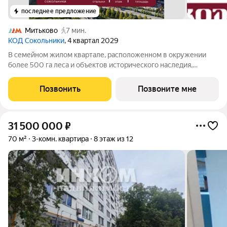
последнее предложение
Митьково
7 мин.
КОД Сокольники
, 4 квартал 2029
В семейном жилом квартале, расположенном в окружении
более 500 га леса и объектов исторического наследия,
продается 3-комнатная квартира площадью 90.30 кв. м без
отделки. Квартира расположена на 20 этаже 39-этажного
Позвонить
Позвоните мне
корпуса 2.2 жилого квартала
31 500 000
₽
70 м²
3-комн. квартира
8 этаж из 12