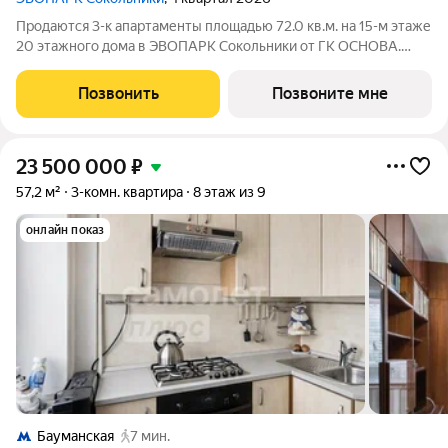
Продаются 3-к апартаменты площадью 72.0 кв.м. на 15-м этаже
20 этажного дома в ЭВОПАРК Сокольники от ГК ОСНОВА.
"ЭВОПАРК Сокольники" расположен в историческом районе
Преображенское, в 300 метрах от парка Сокольники.
Позвонить
Позвоните мне
"ЭВОПАРК Сокольники" расположен на
23 500 000
₽
57,2 м²
3-комн. квартира
8 этаж из 9
онлайн показ
Бауманская
7 мин.