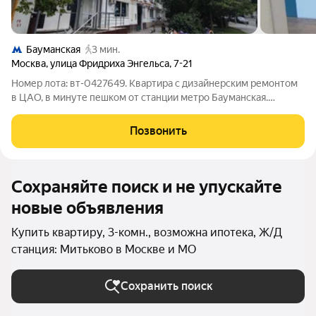
Бауманская
3 мин.
Москва
,
улица Фридриха Энгельса
,
7-21
Номер лота: вт-0427649. Квартира с дизайнерским ремонтом
в ЦАО, в минуте пешком от станции метро Бауманская.
Просторная распашонка, с дорогим, качественным ремонтом и
мебелью. Все делалось под себя, в квартире выполнен полный
Позвонить
цикл качественного
Сохраняйте поиск и не упускайте
новые объявления
Купить квартиру, 3-комн., возможна ипотека, Ж/Д
станция: Митьково в Москве и МО
Сохранить поиск