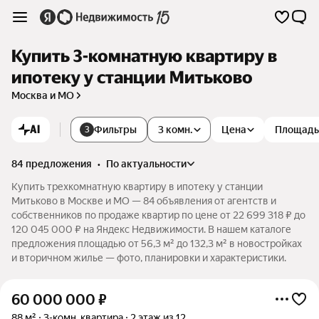
Купить 3-комнатную квартиру в
ипотеку у станции Митьково
Москва и МО
AI
Фильтры
3 комн.
Цена
Площадь
3
84 предложения
•
по актуальности
Купить трехкомнатную квартиру в ипотеку у станции
Митьково в Москве и МО — 84 объявления от агентств и
собственников по продаже квартир по цене от 22 699 318 ₽ до
120 045 000 ₽ на Яндекс Недвижимости. В нашем каталоге
предложения площадью от 56,3 м² до 132,3 м² в новостройках
и вторичном жилье — фото, планировки и характеристики.
60 000 000
₽
88 м²
3-комн. квартира
2 этаж из 12