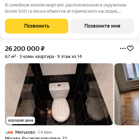
В семейном жилом квартале, расположенном в окружении
более 500 га леса и объектов исторического наследия,
продается 3-комнатная квартира площадью 88.50 кв. м без
отделки. Квартира расположена на 7 этаже 39-этажного
Позвонить
Позвоните мне
корпуса 2.1 жилого квартала
26 200 000
₽
67 м²
3-комн. квартира
9 этаж из 14
хорошая цена
Митьково
4 мин.
Москва
,
Русаковская улица
,
22