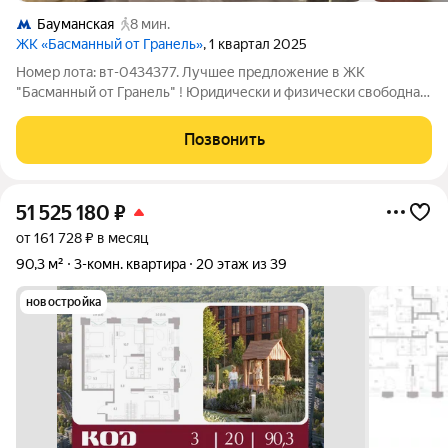
Бауманская
8 мин.
ЖК «Басманный от Гранель»
, 1 квартал 2025
Номер лота: вт-0434377. Лучшее предложение в ЖК
"Басманный от Гранель" ! Юридически и физически свободна. 1
взрослый собственник без обременений. Полная стоимость в
договоре. Также в собственности имеется кладовка и
Позвонить
машиноместо (продаются за
51 525 180
₽
от 161 728 ₽ в месяц
90,3 м²
3-комн. квартира
20 этаж из 39
новостройка