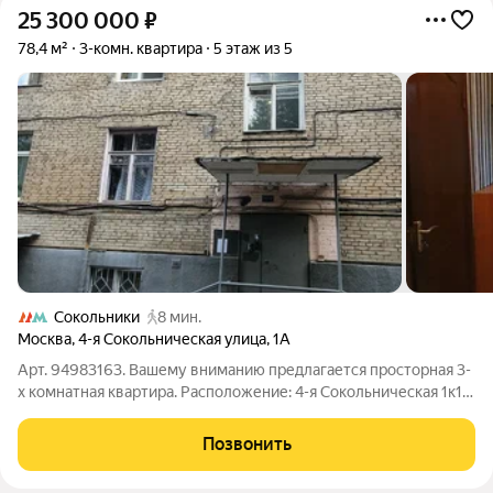
25 300 000
₽
78,4 м²
3-комн. квартира
5 этаж из 5
Сокольники
8 мин.
Москва
,
4-я Сокольническая улица
,
1А
Арт. 94983163. Вашему вниманию предлагается просторная 3-
х комнатная квартира. Расположение: 4-я Сокольническая 1к1.
Косметический ремонт. В 9 минутах от станции метро
Сокольники. 15 минут до огромного зеленого парка
Позвонить
Сокольники. Во дворе детская и