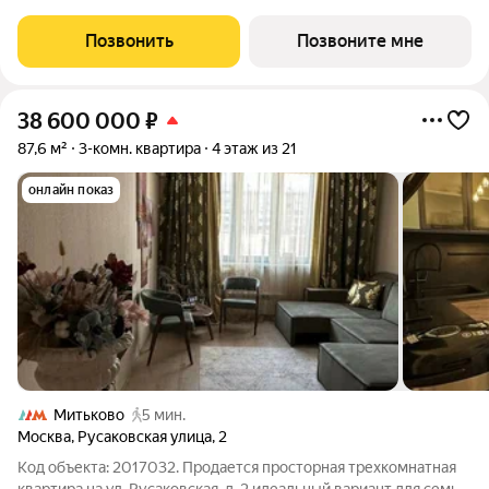
ОСНОВА. "ЭВОПАРК Сокольники" расположен в
историческом районе Преображенское, в 300 метрах от парка
Позвонить
Позвоните мне
Сокольники. "ЭВОПАРК Сокольники" расположен на
38 600 000
₽
87,6 м²
3-комн. квартира
4 этаж из 21
онлайн показ
Митьково
5 мин.
Москва
,
Русаковская улица
,
2
Код объекта: 2017032. Продается просторная трехкомнатная