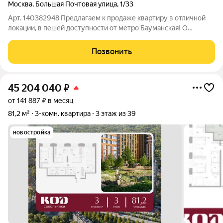
Москва
,
Большая Почтовая улица
,
1/33
Арт. 140382948 Предлагаем к продаже квартиру в отличной
локации, в пешей доступности от метро Бауманская! О
квартире: - 3 комнаты (18, 13,10 кв.м.) - кухня 6 кв.м. - балкон -
высокий 8 этаж О доме: Кирпичный дом 1971 года постройки
Позвонить
(П-29 - эта
45 204 040
₽
от 141 887 ₽ в месяц
81,2 м²
3-комн. квартира
3 этаж из 39
новостройка