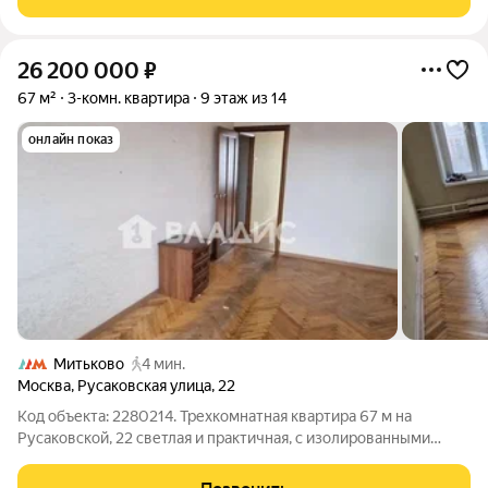
- Smart White и Casual Grey.
26 200 000
₽
67 м²
3-комн. квартира
9 этаж из 14
онлайн показ
Митьково
4 мин.
Москва
,
Русаковская улица
,
22
Код объекта: 2280214. Трехкомнатная квартира 67 м на
Русаковской, 22 светлая и практичная, с изолированными
комнатами и лоджией. Окна выходят и на улицу, и во двор, что
даёт свободу выбора вида и инсоляции в разное время дня.