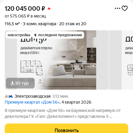
120 045 000
₽
от 575 065 ₽ в месяц
116,5 м²
3-комн. квартира
20 этаж из 20
новостройка
последнее предложение
3D-тур
Электрозаводская
12 мин.
Премиум-квартал «Дом 56»
, 4 квартал 2026
В премиум-квартале «Дом 56» на Бауманской напрямую от
девелопера ГК «Галс-Девелопмент» представлена 3-
комнатная квартира на 20 этаже общей площадью 116.50 м.
Квартира с качественной отделкой в одном из двух вариантов
Позвонить