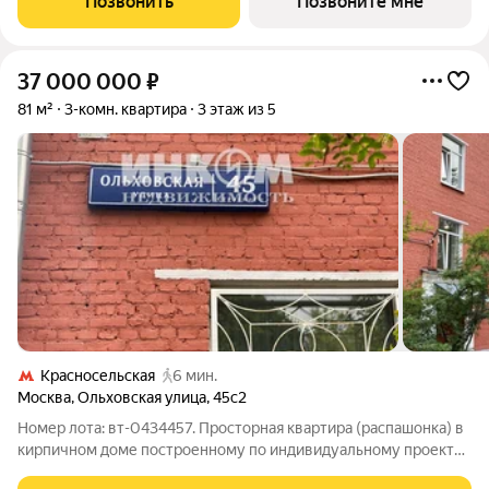
Позвонить
Позвоните мне
Сокольники. "ЭВОПАРК Сокольники" расположен
37 000 000
₽
81 м²
3-комн. квартира
3 этаж из 5
Красносельская
6 мин.
Москва
,
Ольховская улица
,
45с2
Номер лота: вт-0434457. Просторная квартира (распашонка) в
кирпичном доме построенному по индивидуальному проекту,
в ЦАО. Дом расположен во дворе, имеет свою детскую и