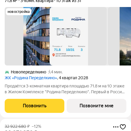
71,8 м²
3-комн. квартира
10 этаж из 31
новостройка
Новопеределкино
4 мин.
ЖК «Родина Переделкино»
, 4 квартал 2028
Продаётся 3-комнатная квартира площадью 71.8 м на 10 этаже
в Жилом Комплексе "Родина Переделкино". Первый в России
киберспортивный кластер от Группы Родина. Это жилой
квартал бизнес-класса на Западе Москвы на границе с
Позвонить
Позвоните мне
Ульяновским лесопарком,
32 922 680
₽
–12%