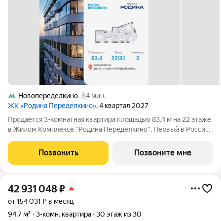
Новопеределкино
4 мин.
ЖК «Родина Переделкино»
, 4 квартал 2027
Продаётся 3-комнатная квартира площадью 83.4 м на 22 этаже
в Жилом Комплексе "Родина Переделкино". Первый в России
киберспортивный кластер от Группы Родина. Это жилой
квартал бизнес-класса на Западе Москвы на границе с
Позвонить
Позвоните мне
Ульяновским лесопарком,
42 931 048
₽
от 154 031 ₽ в месяц
94,7 м²
3-комн. квартира
30 этаж из 30