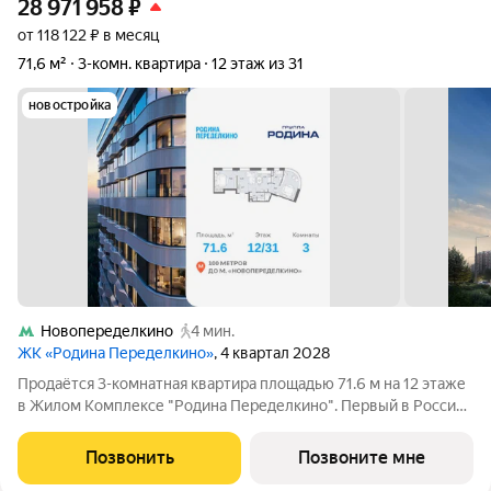
28 971 958
₽
от 118 122 ₽ в месяц
71,6 м²
3-комн. квартира
12 этаж из 31
новостройка
Новопеределкино
4 мин.
ЖК «Родина Переделкино»
, 4 квартал 2028
Продаётся 3-комнатная квартира площадью 71.6 м на 12 этаже
в Жилом Комплексе "Родина Переделкино". Первый в России
киберспортивный кластер от Группы Родина. Это жилой
квартал бизнес-класса на Западе Москвы на границе с
Позвонить
Позвоните мне
Ульяновским лесопарком,