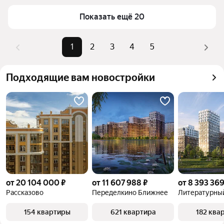
верхней части страницы есть самые частые 
Самый дорогой объект
42,93 млн ₽
Показать ещё 20
комбинации фильтров, например «» или «»
Помимо удобной сортировки по цене продажи вы 
можете отсортировать результаты по стоимости 
1
2
3
4
5
квадратного метра или площади
Подходящие вам новостройки
от 20 104 000 ₽
от 11 607 988 ₽
от 8 393 369
Рассказово
Переделкино Ближнее
Литературны
154 квартиры
621 квартира
182 ква