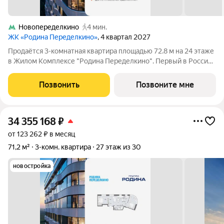
Новопеределкино
4 мин.
ЖК «Родина Переделкино»
, 4 квартал 2027
Продаётся 3-комнатная квартира площадью 72.8 м на 24 этаже
в Жилом Комплексе "Родина Переделкино". Первый в России
киберспортивный кластер от Группы Родина. Это жилой
квартал бизнес-класса на Западе Москвы на границе с
Позвонить
Позвоните мне
Ульяновским лесопарком,
34 355 168
₽
от 123 262 ₽ в месяц
71,2 м²
3-комн. квартира
27 этаж из 30
новостройка