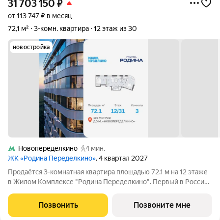
31 703 150
₽
от 113 747 ₽ в месяц
72,1 м²
3-комн. квартира
12 этаж из 30
новостройка
Новопеределкино
4 мин.
ЖК «Родина Переделкино»
, 4 квартал 2027
Продаётся 3-комнатная квартира площадью 72.1 м на 12 этаже
в Жилом Комплексе "Родина Переделкино". Первый в России
киберспортивный кластер от Группы Родина. Это жилой
квартал бизнес-класса на Западе Москвы на границе с
Позвонить
Позвоните мне
Ульяновским лесопарком,