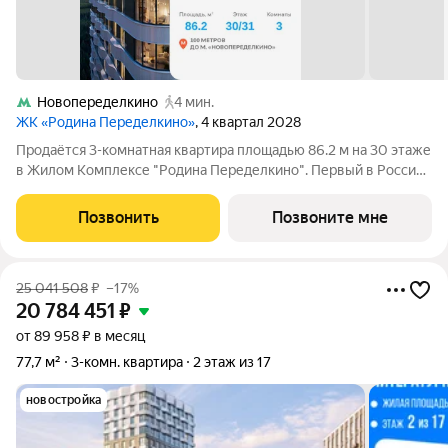
Новопеределкино
4 мин.
ЖК «Родина Переделкино»
, 4 квартал 2028
Продаётся 3-комнатная квартира площадью 86.2 м на 30 этаже
в Жилом Комплексе "Родина Переделкино". Первый в России
киберспортивный кластер от Группы Родина. Это жилой
квартал бизнес-класса на Западе Москвы на границе с
Позвонить
Позвоните мне
Ульяновским лесопарком,
25 041 508
₽
–17%
20 784 451
₽
от 89 958 ₽ в месяц
77,7 м²
3-комн. квартира
2 этаж из 17
новостройка