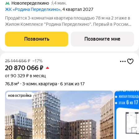
Новопеределкино
4 мин.
ЖК «Родина Переделкино»
, 4 квартал 2027
Продаётся 3-комнатная квартира площадью 78 м на 2 этаже в
Жилом Комплексе "Родина Переделкино". Первый в России
киберспортивный кластер от Группы Родина. Это жилой
квартал бизнес-класса на Западе Москвы на границе с
Позвонить
Позвоните мне
Ульяновским лесопарком, состоящий
25 144 656
₽
–17%
20 870 066
₽
от 90 329 ₽ в месяц
76,8 м²
3-комн. квартира
6 этаж из 17
новостройка