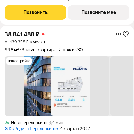
киберспортивный кластер от Группы Родина. Это жилой
квартал бизнес-класса на Западе Москвы на границе с
Позвонить
Позвоните мне
Ульяновским лесопарком,
38 841 488
₽
от 139 358 ₽ в месяц
94,8 м²
3-комн. квартира
2 этаж из 30
новостройка
Новопеределкино
4 мин.
ЖК «Родина Переделкино»
, 4 квартал 2027