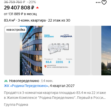
36 759 760
₽
–20%
29 407 808
₽
от 131 889 ₽ в месяц
83,4 м²
3-комн. квартира
22 этаж из 30
новостройка
Новопеределкино
4 мин.
ЖК «Родина Переделкино»
, 4 квартал 2027
Продаётся 3-комнатная квартира площадью 83.4 м на 22 этаже
в Жилом Комплексе "Родина Переделкино". Первый в России
киберспортивный кластер от Группы Родина. Это жилой
Группа Родина
квартал бизнес-класса на Западе Москвы на границе с