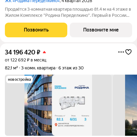
ЖК «Родина Переделкино»
, 4 квартал 2028
Продаётся 3-комнатная квартира площадью 81.4 м на 4 этаже в
Жилом Комплексе "Родина Переделкино". Первый в России
киберспортивный кластер от Группы Родина. Это жилой
квартал бизнес-класса на Западе Москвы на границе с
Позвонить
Позвоните мне
Ульяновским лесопарком,
34 196 420
₽
от 122 692 ₽ в месяц
82,1 м²
3-комн. квартира
6 этаж из 30
новостройка