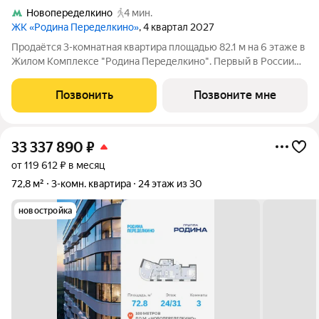
Новопеределкино
4 мин.
ЖК «Родина Переделкино»
, 4 квартал 2027
Продаётся 3-комнатная квартира площадью 82.1 м на 6 этаже в
Жилом Комплексе "Родина Переделкино". Первый в России
киберспортивный кластер от Группы Родина. Это жилой
квартал бизнес-класса на Западе Москвы на границе с
Позвонить
Позвоните мне
Ульяновским лесопарком,
33 337 890
₽
от 119 612 ₽ в месяц
72,8 м²
3-комн. квартира
24 этаж из 30
новостройка