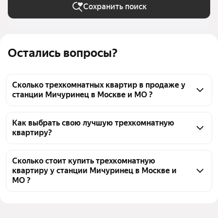
Сохранить поиск
Остались вопросы?
Сколько трехкомнатных квартир в продаже у
станции Мичуринец в Москве и МО ?
На Яндекс Недвижимости в продаже у станции 
Мичуринец в Москве и МО 96 трехкомнатных 
Как выбрать свою лучшую трехкомнатную
квартиру?
квартир 96 объявлений от застройщиков
Чтобы купить 3-комнатную квартиру в новостройке 
с террасой у станции Мичуринец, воспользуйтесь 
Сколько стоит купить трехкомнатную
квартиру у станции Мичуринец в Москве и
тепловой картой для оценки инфраструктуры и 
МО ?
транспортной доступности в выбранном районе у 
станции Мичуринец в Москве и МО
Цена за квадратный метр
257 462 — 521 692 ₽
Для легкого выбора подходящей квартиры в 
Площадь
63 — 95 м²