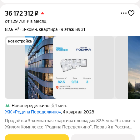
36 172 312
₽
от 129 781 ₽ в месяц
82,5 м²
3-комн. квартира
9 этаж из 31
новостройка
Новопеределкино
4 мин.
ЖК «Родина Переделкино»
, 4 квартал 2028
Продаётся 3-комнатная квартира площадью 82.5 м на 9 этаже в
Жилом Комплексе "Родина Переделкино". Первый в России
киберспортивный кластер от Группы Родина. Это жилой
квартал бизнес-класса на Западе Москвы на границе с