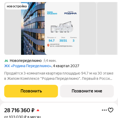
новостройка
Новопеределкино
4 мин.
ЖК «Родина Переделкино»
, 4 квартал 2027
Продаётся 3-комнатная квартира площадью 94.7 м на 30 этаже
в Жилом Комплексе "Родина Переделкино". Первый в России
киберспортивный кластер от Группы Родина. Это жилой
квартал бизнес-класса на Западе Москвы на границе с
Позвонить
Позвоните мне
Ульяновским лесопарком,
28 716 360
₽
от 103 030 ₽ в месяц