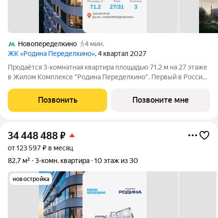
Новопеределкино
4 мин.
ЖК «Родина Переделкино»
, 4 квартал 2027
Продаётся 3-комнатная квартира площадью 71.2 м на 27 этаже
в Жилом Комплексе "Родина Переделкино". Первый в России
киберспортивный кластер от Группы Родина. Это жилой
квартал бизнес-класса на Западе Москвы на границе с
Позвонить
Позвоните мне
Ульяновским лесопарком,
34 448 488
₽
от 123 597 ₽ в месяц
82,7 м²
3-комн. квартира
10 этаж из 30
новостройка