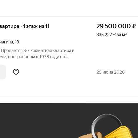
29 500 000
₽
вартира · 1 этаж из 11
335 227 ₽ за м²
чагина
,
13
 Продается 3-х комнатная квартира в
ме, построенном в 1978 году по
. Высота потолков 2,8 метра, что
 ощущение комфорта. Просторные
29 июня 2026
 в двух
Ж