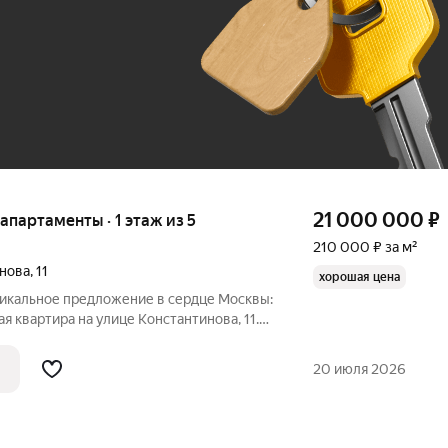
До 100 тыс. ₽
21 000 000
₽
 апартаменты · 1 этаж из 5
210 000 ₽ за м²
инова
,
11
хорошая цена
никальное предложение в сердце Москвы:
я квартира на улице Константинова, 11.
0 кв. м, из которых 80 кв. м жилая
а первом этаже пятиэтажного дома.
20 июля 2026