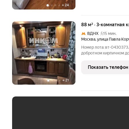
+
24
88 м² · 3-комнатная к
ВДНХ
15 мин.
Москва
,
улица Павла Кор
Номер лота: вт-0430373.
добротном кирпичном до
индивидуальному проекту
добавляет пространству
Показать телефон
изолированные комнаты,
+
21
ЕЖЕМЕСЯЧНЫЙ ПЛАТЁ