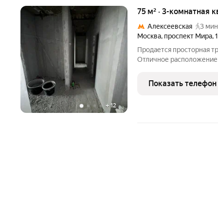
75 м² · 3-комнатная к
Алексеевская
3 мин
Москва
,
проспект Мира
,
Продается просторная тр
Отличное расположение 
"Алексеевская" 5 минут 
установлены новые окна 
Показать телефон
входная дверь из дерева
+
12