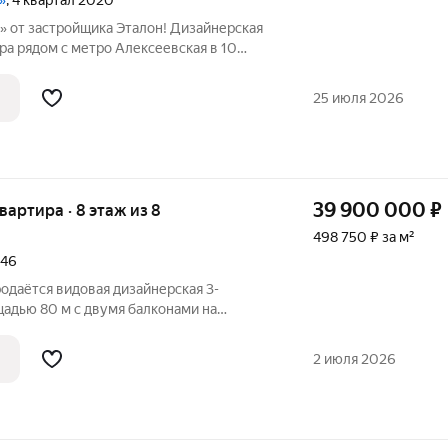
»
, 4 квартал 2020
 от застройщика Эталон! Дизайнерская
ра рядом с метро Алексеевская в 10
шему вниманию стильную 3-комнатную
мых престижных жилых комплексов
25 июля 2026
й
39 900 000
₽
квартира · 8 этаж из 8
498 750 ₽ за м²
146
родаётся видовая дизайнерская 3-
щадью 80 м c двумя балконами на
ра выполнена по индивидуальному
эксклюзивных интерьеров с
2 июля 2026
енных премиальных