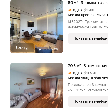
80 м² · 3-комнатная 
ВДНХ
1 мин.
Москва
,
проспект Мира
,
Id 390274. Трехкомнатна
историческом центре Москвы Эта кв
стать обладателем прост
Расположенная на восьм
Показать телефон
постройки
3D-тур
+
26
70,3 м² · 3-комнатная
ВДНХ
11 мин.
Москва
,
улица Кибальчич
Предложение: 3-комнатн
с отличной транспортной
теплую и готовую кварт
наше предложение для Ва
Показать телефон
комнатная квартира,