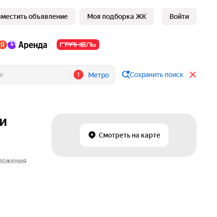
зместить объявление
Моя подборка ЖК
Войти
1
Сохранить поиск
Метро
ии
Смотреть на карте
дложения