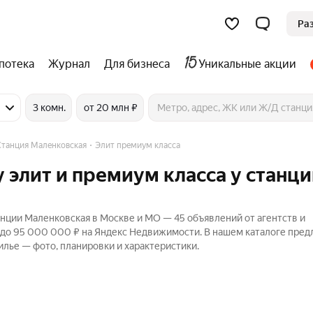
Ра
потека
Журнал
Для бизнеса
Уникальные акции
3 комн.
от 20 млн ₽
Станция Маленковская
Элит премиум класса
 элит и премиум класса у станц
анции Маленковская в Москве и МО — 45 объявлений от агентств и
₽ до 95 000 000 ₽ на Яндекс Недвижимости. В нашем каталоге пре
илье — фото, планировки и характеристики.