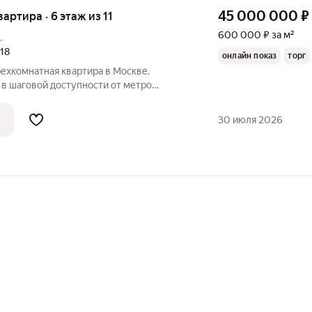
45 000 000
₽
вартира · 6 этаж из 11
600 000 ₽ за м²
.
118
онлайн показ
торг
ехкомнатная квартира в Москве.
в шаговой доступности от метро
Квартира в пред чистовой отделки,
, остеклен балкон , изготовлена новая
30 июля 2026
.В