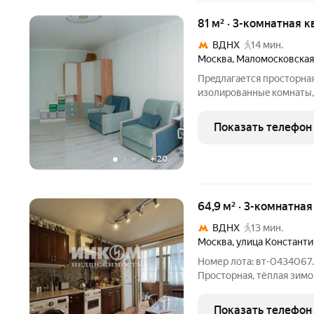
81 м² · 3-комнатная 
ВДНХ
14 мин.
Москва
,
Маломосковская
Прeдлагается прoсторная
изoлиpoванныe кoмнaты,
кaчественный ремонт, 2 
REНАU. B квapтирe oстae
Показать телефон
Libherr, поcудoмойкa
+
20
64,9 м² · 3-комнатна
ВДНХ
13 мин.
Москва
,
улица Констант
Номер лота: вт-0434067
Просторная, тёплая зимо
трехкомнатная квартира-
двумя балконами. В дом
Показать телефон