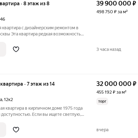
39 900 000
₽
квартира · 8 этаж из 8
498 750 ₽ за м²
146
я квартира с дизайнерским ремонтом в
артира редкая возможность
орного жилья у самого сердца столицы.
ом этаже сталинского дома 1959 года
3 часа назад
32 000 000
₽
 квартира · 7 этаж из 14
455 192 ₽ за м²
а
,
12к2
торг
ая квартира в кирпичном доме 1975 года
 доступностью. Если вы ищете светлую,
иру в престижном районе Москвы, то
с! Предлагается просторная 3-
вчера