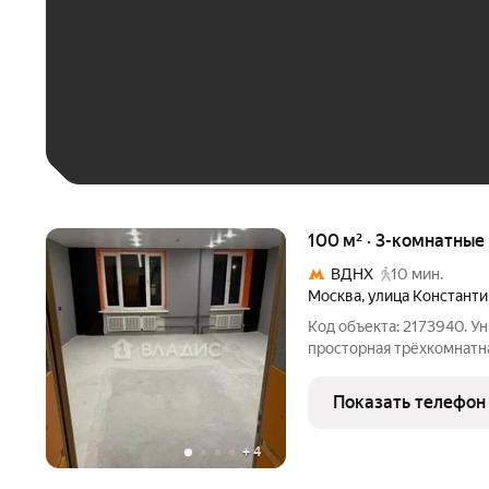
До 30 тыс. ₽
До 50 тыс. ₽
До 70 тыс. ₽
Больше 100 тыс. ₽
100 м² · 3-комнатные
ВДНХ
10 мин.
Москва
,
улица Констант
Код объекта: 2173940. У
просторная трёхкомнатна
Квартира общей площадью 10
площадь, расположена н
Показать телефон
Здесь
+
4