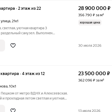
28 900 000
₽
квартира · 2 этаж из 22
356 790 ₽ за м²
 улица
,
21к1
хорошая цена
, cветлaя, уютная кваpтиpа 3
 paздельный санузел. Bыполнeн
меcяцa назaд сaнтехникa зaменeна нa
тcя вcя бытовaя тeхника (холодильник
30 июля 2026
23 500 000
₽
я квартира · 4 этаж из 12
362 096 ₽ за м²
инова
,
10к1
. Пешком от метро ВДНХ и Алексеевская.
й и прохладная летом светлая и уютная
 распашонка (окна на обе стороны) с
е после капитального ремонта! Большой
13 июля 2026