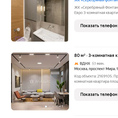
ЖК «Серебряный фонтан
ЖК «Серебряный Фонтан»
Евро 3-комнатная кварти
минутах. Предлагаю ва
квартиру в одном из са
Показать телефон
Москвы-ЖК «Серебряны
+
24
80 м² · 3-комнатная 
ВДНХ
1 мин.
Москва
,
проспект Мира
,
Код объекта: 2169105. П
комнатная квартира пло
Проспекте Мира. Кварти
дизайн-проекту студии 
Показать телефон
использованием соврем
+
1