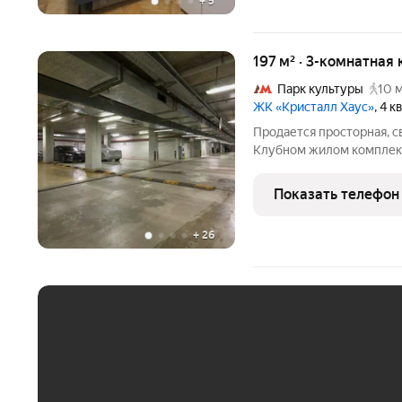
+
5
197 м² · 3-комнатная 
Парк культуры
10 
ЖК «Кристалл Хаус»
, 4 
Продается просторная, с
Клубном жилом комплекс
(Crystal House)». Крист
месте, в центре района 
Показать телефон
Красивый жилой
+
26
ЕЖЕМЕСЯЧНЫЙ ПЛАТЁ