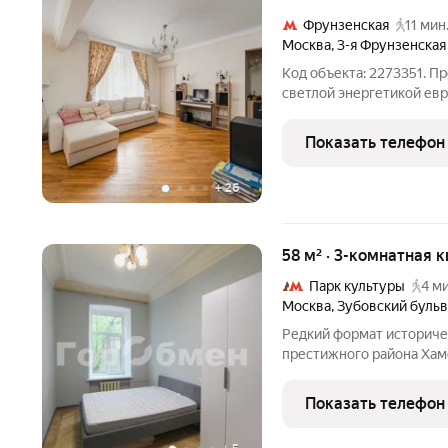
Фрунзенская
11 мин
Москва
,
3-я Фрунзенская
Код объекта: 2273351. Пр
светлой энергетикой евр
дружной семьи в легенд
Редкое предложение в о
Показать телефон
парадного
+
26
58 м² · 3-комнатная к
Парк культуры
4 ми
Москва
,
Зубовский буль
Редкий формат историче
престижного района Хамо
индивидуальному проект
дореволюционной архит
Показать телефон
ценностью. Высокие пот