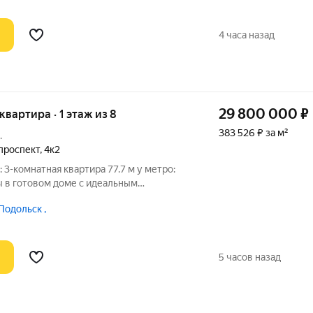
4 часа назад
29 800 000
₽
 квартира · 1 этаж из 8
383 526 ₽ за м²
.
проспект
,
4к2
3-комнатная квартира 77.7 м у метро:
ы в готовом доме с идеальным
НЫЙ ТОРГ УМЕСТЕН Желаете полное
Подольск ,
 пришлю индивидуальный 3D-тур, чтобы
не
5 часов назад