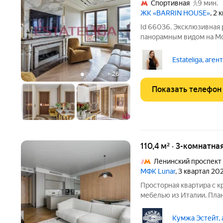
Спортивная
9 мин.
ЖК «BARRIN HOUSE»
, 2 
Id 66036. Эксклюзивная 
панорамным видом на Мос
собрание мировых бренд
186 м, продуманная пла
Estateliga, аген
спальнями и отдельным
+
26
Показать телефон
110,4 м² · 3-комнатна
Ленинский проспект
МФК Lunar
, 3 квартал 20
Просторная квартира с 
мебелью из Италии. Пла
оборудована кухонным г
столешница из натуральн
Кумжа Эстейт, 