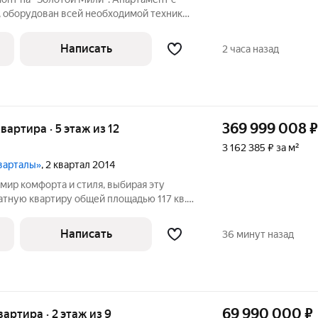
 оборудован всей необходимой техникой
ухня-гостиная, 2 спальни, 3 санузла. Из
уютный дворик. 2-х этажный
Написать
2 часа назад
369 999 008
₽
квартира · 5 этаж из 12
3 162 385 ₽ за м²
варталы»
, 2 квартал 2014
 мир комфорта и стиля, выбирая эту
тную квартиру общей площадью 117 кв.
12-этажного дома, вы будете наслаждаться
 утренние отражения солнца в пруду.
Написать
36 минут назад
69 990 000
₽
вартира · 2 этаж из 9