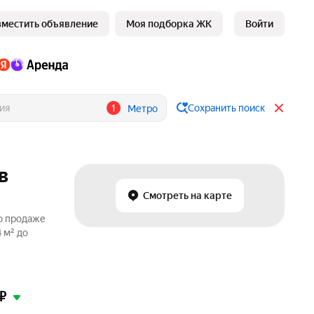
зместить объявление
Моя подборка ЖК
Войти
1
Сохранить поиск
Метро
в
Смотреть на карте
о продаже
 м² до
₽