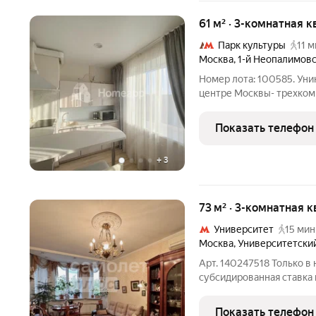
61 м² · 3-комнатная к
Парк культуры
11 м
Москва
,
1-й Неопалимов
Номер лота: 100585. Ун
центре Москвы- трехком
1934 года- уникальная в
уютной обстановке тихо
Показать телефон
возможность
+
3
73 м² · 3-комнатная к
Университет
15 мин
Москва
,
Университетски
Арт. 140247518 Только 
субсидированная ставка 
оформлении ипотеки от 
брокера и полное юриди
Показать телефон