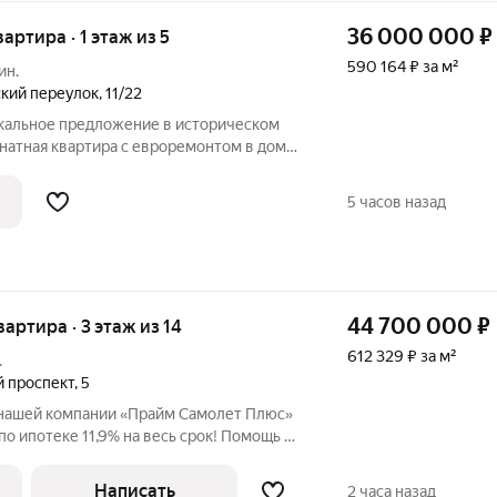
36 000 000
₽
вартира · 1 этаж из 5
590 164 ₽ за м²
ин.
ский переулок
,
11/22
икальное предложение в историческом
натная квартира с евроремонтом в доме
озможность жить в сердце Москвы в
го переулка. Свежий евроремонт дает
5 часов назад
44 700 000
₽
вартира · 3 этаж из 14
612 329 ₽ за м²
.
й проспект
,
5
в нашей компании «Прайм Самолет Плюс»
по ипотеке 11,9% на весь срок! Помощь в
квалифицированного ипотечного
ческое сопровождение сделки. Покупая
Написать
2 часа назад