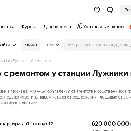
Ра
потека
Журнал
Для бизнеса
Уникальные акции
ройки
3 комн.
Цена
Станция Лужники
С ремонтом
 с ремонтом у станции Лужники 
ки в Москве и МО — 64 объявления от агентств и собственников п
кс Недвижимости. В нашем каталоге предложения площадью от 50,4
и и характеристики.
620 000 000
квартира · 10 этаж из 12