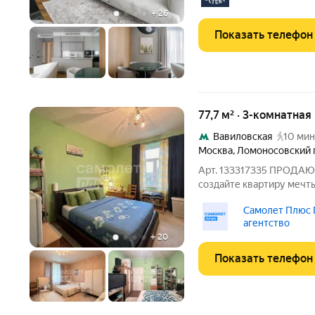
итальянской фирмы
+
26
Показать телефон
77,7 м² · 3-комнатная
Вавиловская
10 мин
Москва
,
Ломоносовский 
Арт. 133317335 ПРОДАЮ: 
создайте квартиру мечт
расположением! РАЗУМ
Самолет Плюс 
погружение? По запросу
агентство
оценить каждый уголок, 
+
20
Показать телефон