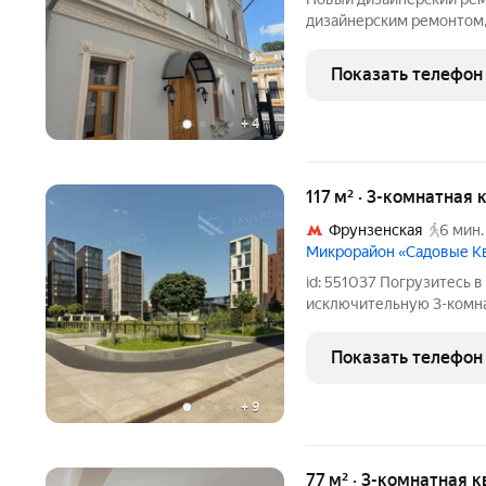
дизайнерским ремонтом,
и мебелью. Планировка: к
окон открывается вид в 
Показать телефон
исторический
+
4
117 м² · 3-комнатная 
Фрунзенская
6 мин.
Микрорайон «Садовые К
id: 551037 Погрузитесь в
исключительную 3-комна
м. Находясь на 5 этаже 
захватывающим видом на
Показать телефон
Квартира
+
9
77 м² · 3-комнатная к