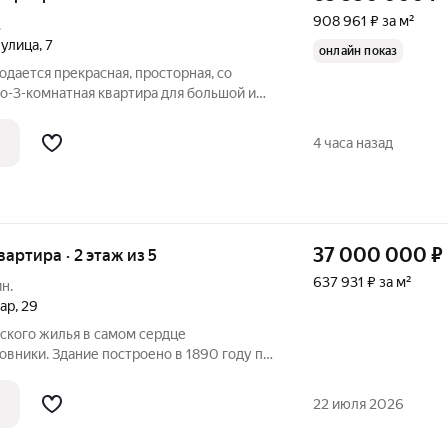
908 961 ₽ за м²
.
 улица
,
7
онлайн показ
одается прекрасная, просторная, со
о-3-комнатная квартира для большой и
арной сталинке Совета Министров СССР.
дном из самых статусных и тихих домов
4 часа назад
37 000 000
₽
вартира · 2 этаж из 5
637 931 ₽ за м²
н.
вар
,
29
ского жилья в самом сердце
вники. Здание построено в 1890 году по
у, что наделяет его особым шармом
ектуры и высокой инвестиционной
22 июля 2026
олки: