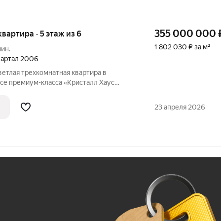
355 000 000
квартира · 5 этаж из 6
1 802 030 ₽ за м²
мин.
квартал 2006
ветлая трехкомнатная квартира в
е премиум-класса «Кристалл Хаус
алл Хаус расположен в тихом и спокойном
элитной застройки Золотая Миля.
23 апреля 2026
Ж