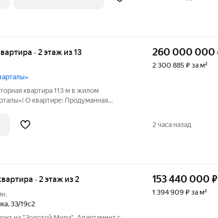
260 000 000
квартира · 2 этаж из 13
2 300 885 ₽ за м²
варталы»
сторная квартира 113 м в жилом
рталы»! О квартире: Продуманная
ка : 2 изолированные мастер-спальни,
венной гардеробной, просторная кухня-
2 часа назад
153 440 000
₽
квартира · 2 этаж из 2
1 394 909 ₽ за м²
ин.
нка
,
33/19с2
онт на "Золотой Мили". Апартамент с