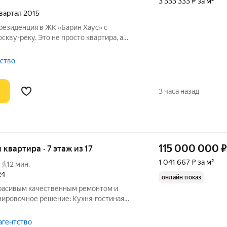
3 333 333 ₽ за м²
квартал 2015
резиденция в ЖК «Барин Хаус» с
кву-реку. Это не просто квартира, а
ов и авторского вкуса. Общая площадь
нировка с тремя изолированными
тство
3 часа назад
115 000 000
₽
я квартира · 7 этаж из 17
1 041 667 ₽ за м²
12 мин.
24
онлайн показ
красивым качественным ремонтом и
нировочное решение: Кухня-гостиная
арнитуром итальянской фабрики Mesons,
ого камня, техника фирмы Smeg, мебель
агентство