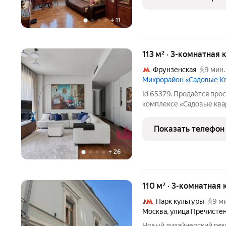
квартиру с нами,
+
11
113 м² · 3-комнатная 
Фрунзенская
9 мин.
Микрорайон «Садовые К
Id 65379. Продаётся про
комплексе «Садовые ква
функциональная планиров
одна из которых с собст
Показать телефон
гостиная удобное и
+
26
110 м² · 3-комнатная 
Парк культуры
9 м
Москва
,
улица Пречисте
Новый дизайнерский рем