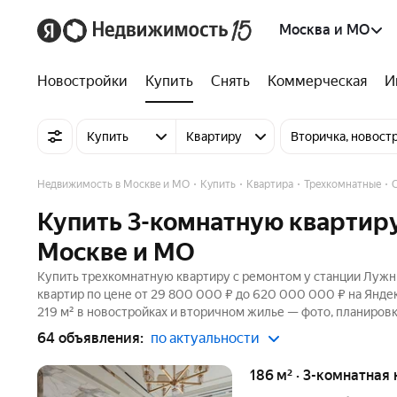
Москва и МО
Новостройки
Купить
Снять
Коммерческая
И
Купить
Квартиру
Вторичка, новост
Недвижимость в Москве и МО
Купить
Квартира
Трехкомнатные
Купить 3-комнатную квартиру
Москве и МО
Купить трехкомнатную квартиру с ремонтом у станции Лужни
квартир по цене от 29 800 000 ₽ до 620 000 000 ₽ на Янде
219 м² в новостройках и вторичном жилье — фото, планировк
64 объявления:
по актуальности
186 м² · 3-комнатная 