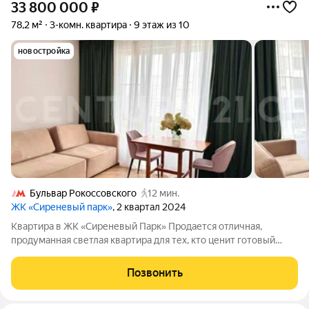
33 800 000
₽
78,2 м²
3-комн. квартира
9 этаж из 10
новостройка
Бульвар Рокоссовского
12 мин.
ЖК «Сиреневый парк»
, 2 квартал 2024
Квартира в ЖК «Сиреневый Парк» Продается отличная,
продуманная светлая квартира для тех, кто ценит готовый
комфорт и индивидуальное пространство. Полностью готова к
заезду: выполнен дизайнерский ремонт с использованием
Позвонить
качественных материалов.