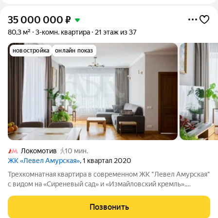
35 000 000
₽
80,3 м²
3-комн. квартира
21 этаж из 37
новостройка
онлайн показ
Локомотив
10 мин.
ЖК «Левел Амурская»
, 1 квартал 2020
Трехкомнатная квартира в современном ЖК "Левел Амурская"
с видом на «Сиреневый сад» и «Измайловский кремль».
КВАРТИРА: Светлая и просторная 3-х комнатная квартира,
изолированные комнаты, удачная планировка. В квартире
Позвонить
выполнен ремонт по