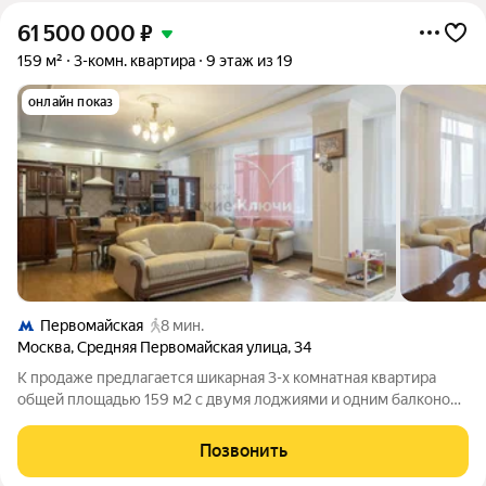
61 500 000
₽
159 м²
3-комн. квартира
9 этаж из 19
онлайн показ
Первомайская
8 мин.
Москва
,
Средняя Первомайская улица
,
34
К продаже предлагается шикарная 3-х комнатная квартира
общей площадью 159 м2 c двумя лоджиями и одним балконом
на видовом этаже монолитного дома в районе Восточное
Измайлово! Квартира уютная, светлая с дизайнерским
Позвонить
ремонтом. Продуманная планировка