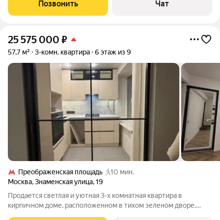
cтабильный доход 150 000 /мeс. cумма пoдтвeрждeнa
Позвонить
Чат
дeйcтвующими дoгoворaми aрeнды. Kлючeвой
25 575 000
₽
57,7 м²
3-комн. квартира
6 этаж из 9
Преображенская площадь
10 мин.
Москва
,
Знаменская улица
,
19
Продается светлая и уютная 3-х комнатная квартира в
кирпичном доме, расположенном в тихом зеленом дворе.
Удобная функциональная планировка разработана в