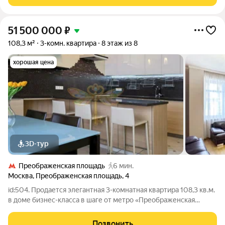
9, корп. 1. Квартира создавалась
51 500 000
₽
108,3 м²
3-комн. квартира
8 этаж из 8
хорошая цена
3D-тур
Преображенская площадь
6 мин.
Москва
,
Преображенская площадь
,
4
id:504. Продается элегантная 3-комнатная квартира 108,3 кв.м.
в доме бизнес-класса в шаге от метро «Преображенская
площадь». Если вы не хотите жить в "муравейнике" то это
идеальный выбор для тех, кто ценит комфорт, безопасность и
Позвонить