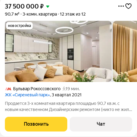
37 500 000
₽
90,7 м²
3-комн. квартира
12 этаж из 12
новостройка
Бульвар Рокоссовского
19 мин.
ЖК «Сиреневый парк»
, 3 квартал 2021
Продается 3-х комнатная квартира площадью 90,7 кв.м. с
новым качественном Дизайнерским ремонтом (никто не жил)
в современном ЖК Сиреневый парк 2021 года постройки.
Планировка квартиры: Кухня совмещённая с гостиной - 39 м2,
Позвонить
Чат
2 изолированные спальни (1