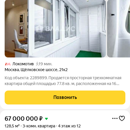
Локомотив
19 мин.
Москва
,
Щёлковское шоссе
,
21к2
Код объекта: 2289899. Продается просторная трехкомнатная
квартира общей площадью 77.8 кв. м, расположенная на 16
этаже 22-этажного дома. Квартира с дизайнерским ремонтом,
готова к заселению. Капитальный ремонт с заменой
Позвонить
коммуникаций произведен в 2021
67 000 000
₽
128,5 м²
3-комн. квартира
4 этаж из 12