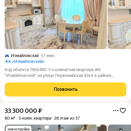
Измайловская
7 мин.
ЖК «Измайловский»
Код объекта: 1856480. 3-х комнатная квартира ЖК
"Измайловский" на улице Первомайская 42к4, в районе
Измайлово. Просторная и светлая кухня 18 кв.м. Светлая
угловая гостиная 16,5 кв.м. Две спальни 20 кв.м. Санузел
Позвонить
раздельный. Дубовый паркет в комнатах.
33 300 000
₽
80 м²
3-комн. квартира
28 этаж из 37
новостройка