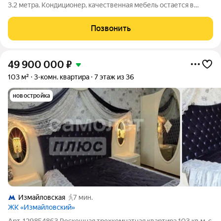
3.2 метра. Кондиционер, качественная мебель остается в
квартире. В шаговой доступности (11 минут пешком)
расположена вторая станция метро, а на транспорте до
Позвонить
третьей всего 4 минуты. Такая
49 900 000
₽
103 м²
3-комн. квартира
7 этаж из 36
новостройка
Измайловская
7 мин.
ЖК «Измайловский»