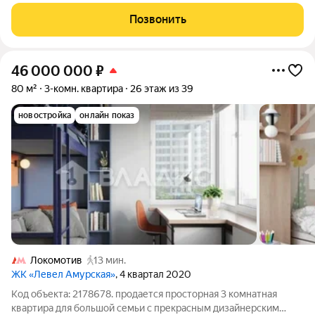
Это идеальный выбор для тех, кто ищет комфортное жильё в
развитом районе. Квартира расположена на 9 этаже 16-
Позвонить
этажного дома 2006 года
46 000 000
₽
80 м²
3-комн. квартира
26 этаж из 39
новостройка
онлайн показ
Локомотив
13 мин.
ЖК «Левел Амурская»
, 4 квартал 2020
Код объекта: 2178678. продается просторная 3 комнатная
квартира для большой семьи с прекрасным дизайнерским