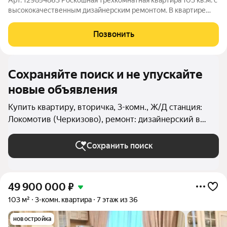
Арт. 129854863 Роскошная трехкомнатная квартира 103 кв.м. с
высококачественным дизайнерским ремонтом. В квартире
никто никогда не жил. Свободная продажа. У квартиры
функциональная, хорошо продуманная планировка: 2 спальни
Позвонить
по 20 кв.м., кухня 18 кв.м.,
Сохраняйте поиск и не упускайте
новые объявления
Купить квартиру, вторичка, 3-комн., Ж/Д станция:
Локомотив (Черкизово), ремонт: дизайнерский в
Москве и МО
Сохранить поиск
49 900 000
₽
103 м²
3-комн. квартира
7 этаж из 36
новостройка