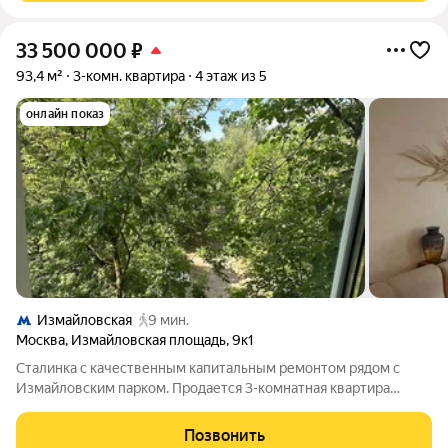
33 500 000
₽
93,4 м²
3-комн. квартира
4 этаж из 5
онлайн показ
Измайловская
9 мин.
Москва
,
Измайловская площадь
,
9к1
Сталинка с качественным капитальным ремонтом рядом с
Измайловским парком. Продается 3-комнатная квартира
площадью 93,4 м на 4 этаже добротного сталинского
кирпичного дома по адресу: Москва, Измайловская площадь, д.
Позвонить