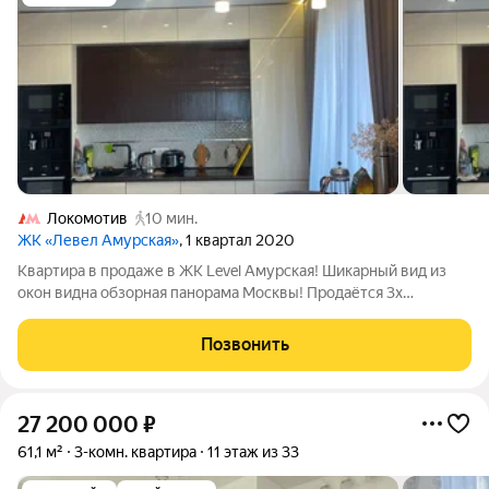
Локомотив
10 мин.
ЖК «Левел Амурская»
, 1 квартал 2020
Квартира в продаже в ЖК Level Амурская! Шикарный вид из
окон видна обзорная панорама Москвы! Продаётся 3х
комнатная квартира на 28м этаже в жилом комплексе бизнес-
класса. Площадь: 80 общая / 54 жилая / кухня 15, ул. Амурская ,
Позвонить
д.1Ак1, 28 этаж.
27 200 000
₽
61,1 м²
3-комн. квартира
11 этаж из 33