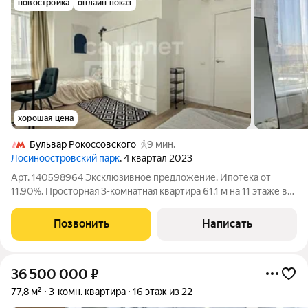
новостройка
онлайн показ
хорошая цена
Бульвар Рокоссовского
9 мин.
Лосиноостровский парк
, 4 квартал 2023
Арт. 140598964 Эксклюзивное предложение. Ипотека от
11,90%. Просторная 3-комнатная квартира 61,1 м на 11 этаже в
современном ЖК «Лосиноостровский парк» (2023 г.), в пешей
доступности от метро. О квартире Функциональная и
Позвонить
Написать
продуманная планировка,
36 500 000
₽
77,8 м²
3-комн. квартира
16 этаж из 22