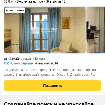
76,8 м²
3-комн. квартира
16 этаж из 18
новостройка
Измайловская
12 мин.
ЖК «Виноградный»
, 4 квартал 2014
Код объекта: 1792899. Предлагается к продаже квартира по
адресу: Измайловский проезд, д. 10, кор. 3. Дизайнерский
ремонт! Заезжай и живи! Новый ЖК бизнес класса
"Виноградный"! Пешком до метро Измайловская 11 минут!
Позвонить
Рядом парк Измайлово! ОПИСАНИЕ
Сохраняйте поиск и не упускайте