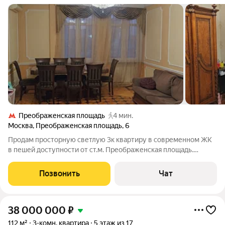
Преображенская площадь
4 мин.
Москва
,
Преображенская площадь
,
6
Продам просторную светлую 3к квартиру в современном ЖК
в пешей доступности от ст.м. Преображенская площадь.
Стильный качественный ремонт в классическом стиле, есть
всё, см. фото. Продаётся с мебелью. Просторная кухня 16,9
Позвонить
Чат
кв.м. Жилые комнаты
38 000 000
₽
112 м²
3-комн. квартира
5 этаж из 17