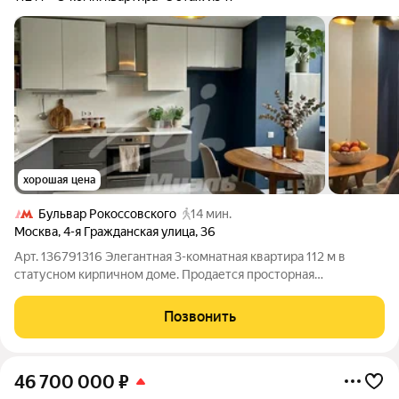
хорошая цена
Бульвар Рокоссовского
14 мин.
Москва
,
4-я Гражданская улица
,
36
Арт. 136791316 Элегантная 3-комнатная квартира 112 м в
статусном кирпичном доме. Продается просторная
трехкомнатная квартира с уникальной планировкой и
великолепным ремонтом. Это редкое предложение для тех,
Позвонить
кто ищет качество капитального
46 700 000
₽