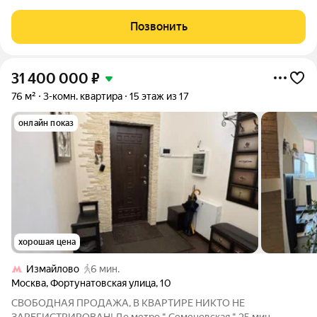
ремонтом. квартира расположена на 26 этаже 39 этажного
дома
Позвонить
31 400 000
₽
76 м²
3-комн. квартира
15 этаж из 17
онлайн показ
хорошая цена
Измайлово
6 мин.
Москва
,
Фортунатовская улица
,
10
CBOБOДHАЯ ПРОДАЖА, В КBАPТИРE HИKTО HЕ