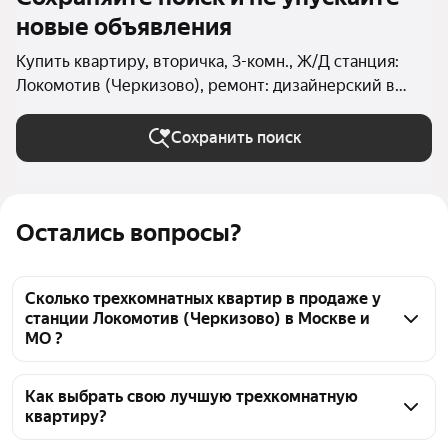
новые объявления
Купить квартиру, вторичка, 3-комн., Ж/Д станция:
Локомотив (Черкизово), ремонт: дизайнерский в
Москве и МО
Сохранить поиск
Остались вопросы?
Сколько трехкомнатных квартир в продаже у
станции Локомотив (Черкизово) в Москве и
МО ?
На Яндекс Недвижимости в продаже у станции 
Локомотив (Черкизово) в Москве и МО 24 
Как выбрать свою лучшую трехкомнатную
квартиру?
трехкомнатных квартиры, из них 2 объявления от 
собственников, 22 объявления от агентств