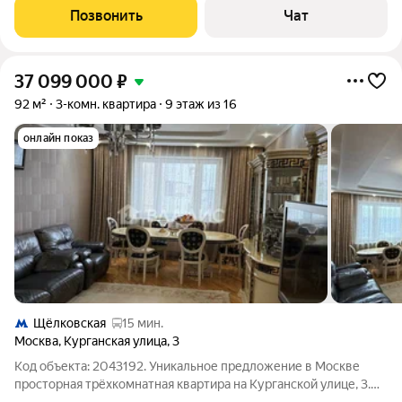
дизайнерском бюро, а ремонт выполнен одним из лидеров
Позвонить
Чат
рынка. Все черновые работы завершены,
37 099 000
₽
92 м²
3-комн. квартира
9 этаж из 16
онлайн показ
Щёлковская
15 мин.
Москва
,
Курганская улица
,
3
Код объекта: 2043192. Уникальное предложение в Москве
просторная трёхкомнатная квартира на Курганской улице, 3.