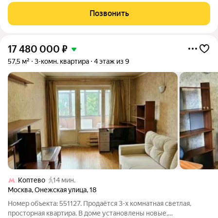
панорама Москвы с высоты 37-го этажа! Продается роскошная
евро 4-комнатная квартира площадью 79.8 кв.м в престижном
Позвонить
жилом комплексе
17 480 000
₽
57,5 м²
3-комн. квартира
4 этаж из 9
Коптево
14 мин.
Москва
,
Онежская улица
,
18
Номер объекта: 551127. Продаётся 3-х комнатная светлая,
просторная квартира. В доме установлены новые,