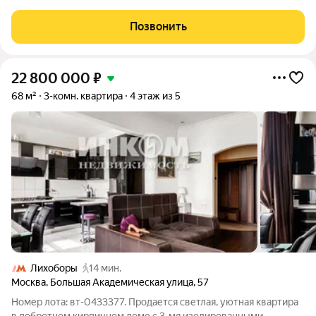
современные, просторные лифты, а также проведён
косметический ремонт подъездов. Развитая инфраструктура,
Позвонить
полностью готова к сделке, оперативный
22 800 000
₽
68 м²
3-комн. квартира
4 этаж из 5
Лихоборы
14 мин.
Москва
,
Большая Академическая улица
,
57
Номер лота: вт-0433377. Продается светлая, уютная квартира