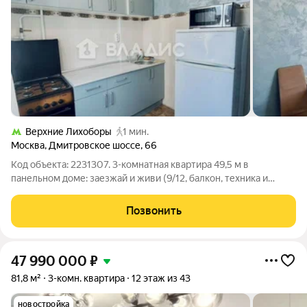
Верхние Лихоборы
1 мин.
Москва
,
Дмитровское шоссе
,
66
Код объекта: 2231307. 3-комнатная квартира 49,5 м в
панельном доме: заезжай и живи (9/12, балкон, техника и
мебель) Продаётся уютная 3-комнатная квартира общей
площадью 49,5 м, жилая площадь 34,2 м, площадь кухни 6,5 м.
Позвонить
Квартира расположена на 9
47 990 000
₽
81,8 м²
3-комн. квартира
12 этаж из 43
новостройка