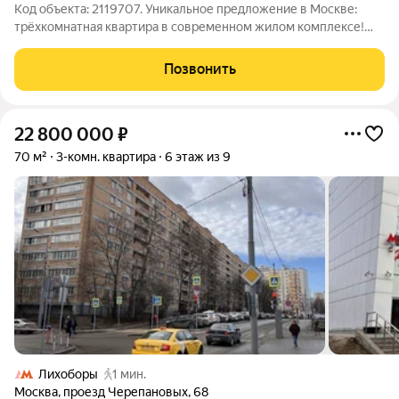
Код объекта: 2119707. Уникальное предложение в Москве:
трёхкомнатная квартира в современном жилом комплексе!
Продаётся трёхкомнатная квартира площадью 50,2 кв. м на
третьем этаже 30-этажного дома в Ильменском проезде, 12.
Позвонить
Квартира расположена в
22 800 000
₽
70 м²
3-комн. квартира
6 этаж из 9
Лихоборы
1 мин.
Москва
,
проезд Черепановых
,
68