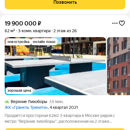
радостью расскажу по телефону. Звоните, отвечу на все
Позвонить
вопросы и договоримся о показе!
19 900 000
₽
62 м²
3-комн. квартира
2 этаж из 26
новостройка
онлайн показ
хорошая цена
Верхние Лихоборы
5 мин.
ЖК «Гранель Тринити»
, 4 квартал 2021
Продаётся просторная 62м2 3-квартира в Москве рядом с
метро "Верхние лихоборы", расположенная на 2 этаже
современного 26-этажного монолитного дома новой