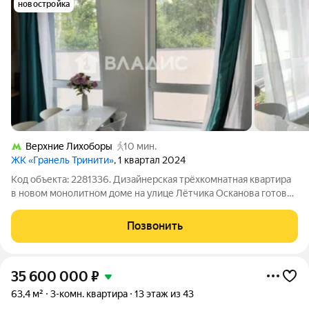
новостройка
Верхние Лихоборы
10 мин.
ЖК «Гранель Тринити»
, 1 квартал 2024
Код объекта: 2281336. Дизайнерская трёхкомнатная квартира
в новом монолитном доме на улице Лётчика Осканова готовое
пространство, куда можно заехать и начать жить без
дополнительных вложений. 51,7 м продуманной планировки с
Позвонить
яркой 18-метровой кухней,
35 600 000
₽
63,4 м²
3-комн. квартира
13 этаж из 43