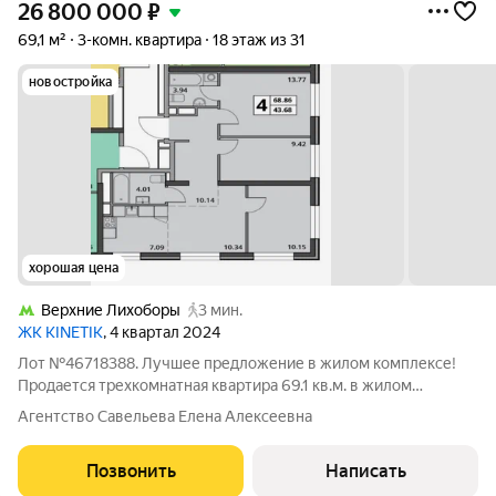
26 800 000
₽
69,1 м²
3-комн. квартира
18 этаж из 31
новостройка
хорошая цена
Верхние Лихоборы
3 мин.
ЖК KINETIK
, 4 квартал 2024
Лот №46718388. Лучшее предложение в жилом комплексе!
Продается трехкомнатная квартира 69.1 кв.м. в жилом
комплексе "KINETIK". Преимущества: Квартира идеальна для
Агентство Савельева Елена Алексеевна
проживания семьи. Просторная гостиная 17, 43 кв.м, где Вы
будете собираться всей семьей.
Позвонить
Написать