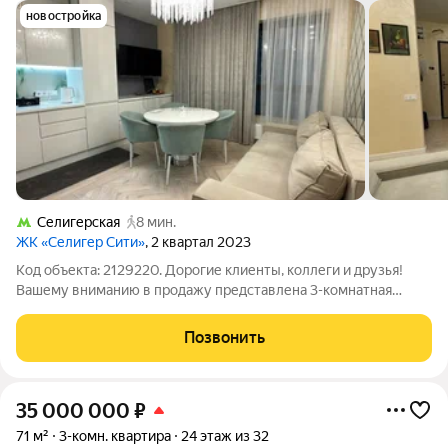
новостройка
Селигерская
8 мин.
ЖК «Селигер Сити»
, 2 квартал 2023
Код объекта: 2129220. Дорогие клиенты, коллеги и друзья!
Вашему вниманию в продажу представлена 3-комнатная
квартира, расположенная на 13-ом этаже 42-х этажного
монолитного дома 2023 года постройки. Здесь вас ждёт не
Позвонить
просто жильё, а продуманное до
35 000 000
₽
71 м²
3-комн. квартира
24 этаж из 32