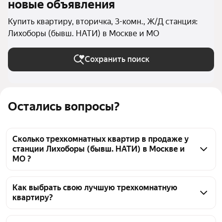
новые объявления
Купить квартиру, вторичка, 3-комн., Ж/Д станция:
Лихоборы (бывш. НАТИ) в Москве и МО
Сохранить поиск
Остались вопросы?
Сколько трехкомнатных квартир в продаже у
станции Лихоборы (бывш. НАТИ) в Москве и
МО ?
На Яндекс Недвижимости в продаже у станции 
Лихоборы (бывш. НАТИ) в Москве и МО 42 
Как выбрать свою лучшую трехкомнатную
квартиру?
трехкомнатных квартиры, из них 3 объявления от 
собственников, 39 объявлений от агентств
Чтобы купить 3-комнатную квартиру на вторичном 