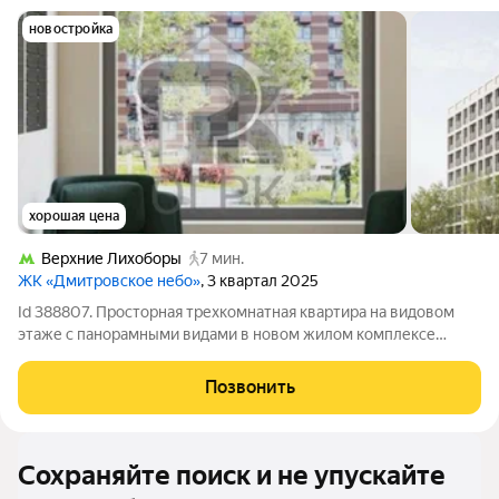
новостройка
хорошая цена
Верхние Лихоборы
7 мин.
ЖК «Дмитровское небо»
, 3 квартал 2025
Id 388807. Просторная трехкомнатная квартира на видовом
этаже с панорамными видами в новом жилом комплексе
Представляем к продаже светлую и функциональную
трехкомнатную квартиру площадью 71 м в новом
Позвонить
современном жилом комплексе на севере Москвы.
Сохраняйте поиск и не упускайте