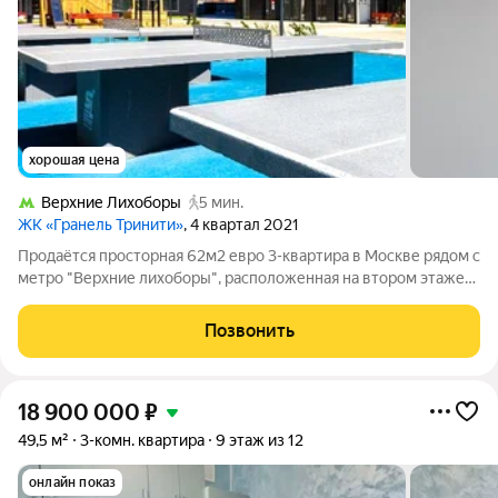
хорошая цена
Верхние Лихоборы
5 мин.
ЖК «Гранель Тринити»
, 4 квартал 2021
Продаётся просторная 62м2 евро 3-квартира в Москве рядом с
метро "Верхние лихоборы", расположенная на втором этаже
современного монолитного дома новой постройки по адресу:
Москва, Дмитровское шоссе. Действует: Льготная ипотека.
Позвонить
Выгодная безпроцентная
18 900 000
₽
49,5 м²
3-комн. квартира
9 этаж из 12
онлайн показ