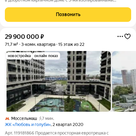
в добротном кирпичном доме с 3-мя изолированными
спальнями и большой кухней- гостиной. Потолки 3 м! Балкон
застеклен. Прекрасный зеленый район с развитой
Позвонить
инфраструктурой: Тимирязевский парк,
29 900 000
₽
71,7 м²
3-комн. квартира
15 этаж из 22
новостройка
онлайн показ
Моссельмаш
7 мин.
ЖК «Любовь и голуби»
, 2 квартал 2020
Арт. 119181866 Продаетcя просторная евpотpешка с