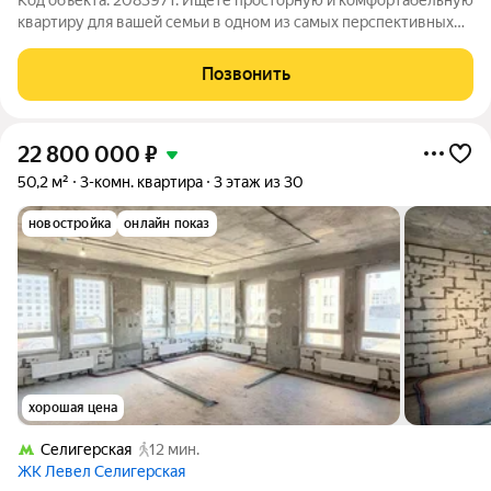
Код объекта: 2083971. Ищете просторную и комфортабельную
квартиру для вашей семьи в одном из самых перспективных
районов Москвы? Представляем вашему вниманию
трёхкомнатную квартиру площадью 87 кв. м в ЖК «Тринити» в
Позвонить
районе Западное Дегунино! Квартира
22 800 000
₽
50,2 м²
3-комн. квартира
3 этаж из 30
новостройка
онлайн показ
хорошая цена
Селигерская
12 мин.
ЖК Левел Селигерская