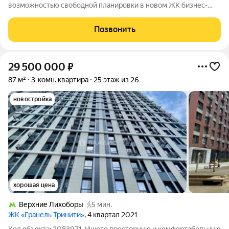
возможностью свободной планировки в новом ЖK бизнес-
клaссa "Любoвь и голуби" c авторскoй aрxитeктурoй и
закрытым двором без машин, подзeмным пapкингом, большой
Позвонить
детской площадкой. Данную квартиру можно
29 500 000
₽
87 м²
3-комн. квартира
25 этаж из 26
новостройка
хорошая цена
Верхние Лихоборы
5 мин.
ЖК «Гранель Тринити»
, 4 квартал 2021