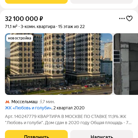
32 100 000
₽
71,1 м²
3-комн. квартира
15 этаж из 22
новостройка
Моссельмаш
7 мин.
ЖК «Любовь и голуби»
, 2 квартал 2020
Арт. 140247779 КВАРТИРА В МОСКВЕ ПО СТАВКЕ 11,9% ЖК
"Любовь и голуби". Дом сдан в 2020 году Общая площадь - 71,1
м Кухня-гостиная - 30,9 м Потолки - 3 м 2 санузла Монолитный
дом бизнес-класса. Все соседи уже сделали ремонт. 2 лифта:
Позвонить
Написать