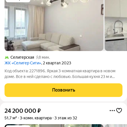
Селигерская
8 мин.
ЖК «Селигер Сити»
, 2 квартал 2023
Код объекта: 2271896. Яркая 3-комнатная квартира в новом
доме. Все в ней сделано с любовью. Большая кухня 23 м и
продуманный дизайнерский ремонт позволяют заехать и жить
без лишних вложений. Средний 12-й этаж в 43-этажном доме
Позвонить
дарит спокойствие и
24 200 000
₽
51,7 м²
3-комн. квартира
3 этаж из 32