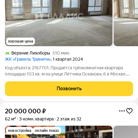
хорошая цена
Верхние Лихоборы
10 мин.
ЖК «Гранель Тринити»
, 1 квартал 2024
Код объекта: 2167701. Продаётся трёхкомнатная квартира
площадью 103 кв. м на улице Лётчика Осканова, 6 в Москве.
Квартира расположена на третьем этаже 12-этажного
монолитного дома с железобетонными перекрытиями. Жилая
Позвонить
площадь составляет 73 кв. м,
20 000 000
₽
62 м²
3-комн. квартира
2 этаж из 32
новостройка
онлайн показ