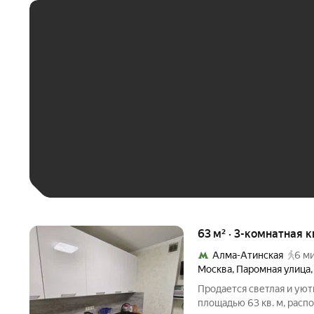
ЕЖЕМЕСЯЧНЫЙ ПЛАТЁ
До 30 тыс. ₽
До 50 тыс. ₽
До 70 тыс. ₽
Больше 100 тыс. ₽
63 м² · 3-комнатная 
Алма-Атинская
6 ми
Москва
,
Паромная улица
Продается светлая и уют
площадью 63 кв. м, расп