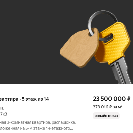
Ж
До 100 тыс. ₽
23 500 000
₽
квартира · 5 этаж из 14
373 016 ₽ за м²
н.
,
7к3
онлайн показ
ная 3-комнатная квартира, распашонка,
оложенная на 5-м этаже 14-этажного