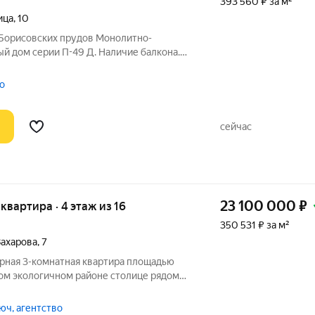
393 560 ₽ за м²
ица
,
10
у Борисовских прудов Монолитно-
й дом серии П-49 Д. Наличие балкона.
в РФ. На общественном транспорте за 7
до станции «Домодедовская». В шаговой
о
сейчас
23 100 000
₽
я квартира · 4 этаж из 16
350 531 ₽ за м²
Захарова
,
7
орная 3-комнатная квартира площадью
ном экологичном районе столице рядом
цино. О КВАРТИРЕ Главное
я
юч, агентство