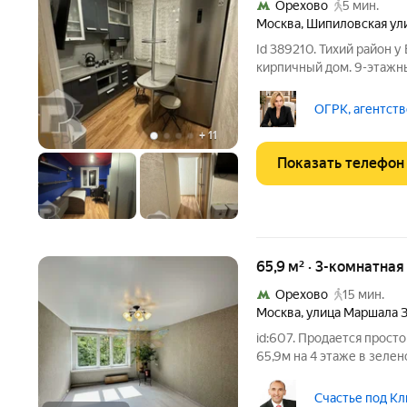
Орехово
5 мин.
Москва
,
Шипиловская ул
Id 389210. Тихий район 
кирпичный дом. 9-этажны
Собственник проживает 
минут можно добраться 
ОГРК, агентств
доступности
+
11
Показать телефон
65,9 м² · 3-комнатна
Орехово
15 мин.
Москва
,
улица Маршала 
id:607. Продается прост
65,9м на 4 этаже в зеле
музей заповедник Цари
преимущество квартиры три изолированные комнаты, удобна
Счастье под Кл