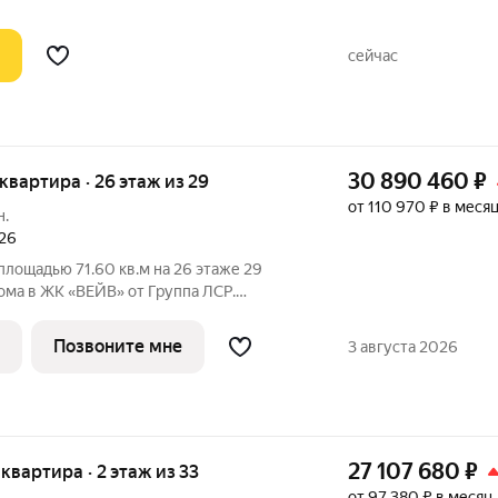
сейчас
30 890 460
₽
я квартира · 26 этаж из 29
от 110 970 ₽ в меся
н.
026
 площадью 71.60 кв.м на 26 этаже 29
ома в ЖК «ВЕЙВ» от Группа ЛСР.
м ВЕЙВ является благоустроенная
й площадкой, беговыми и
Позвоните мне
3 августа 2026
и и спортивными.
27 107 680
₽
 квартира · 2 этаж из 33
от 97 380 ₽ в месяц