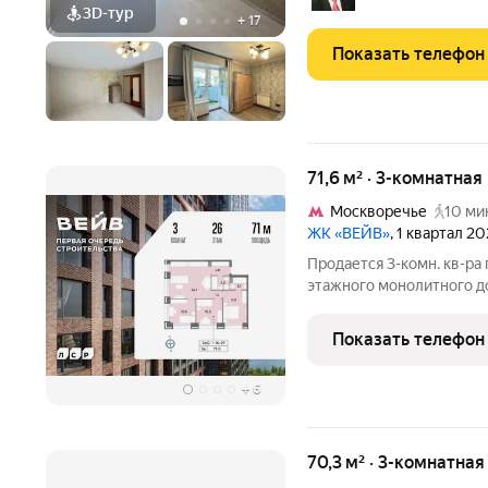
кухня, и раздельный
3D-тур
+
17
Показать телефон
71,6 м² · 3-комнатна
Москворечье
10 ми
ЖК «ВЕЙВ»
, 1 квартал 2
Продается 3-комн. кв-ра
этажного монолитного д
Ключевым преимущество
набережная со смотрово
Показать телефон
велодорожками, детским
+
6
70,3 м² · 3-комнатная