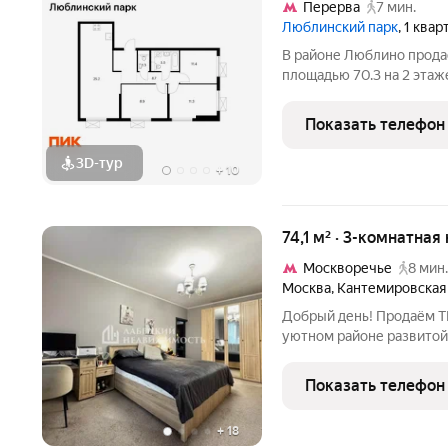
Перерва
7 мин.
Люблинский парк
, 1 ква
В районе Люблино прода
площадью 70.3 на 2 этаже
в проекте ПИК «Люблинс
минут пешком до станци
Показать телефон
«Перерва». 11
3D-тур
+
10
74,1 м² · 3-комнатная
Москворечье
8 мин.
Москва
,
Кантемировская
Добрый день! Продаём Т
уютном районе развитой
комиссии! Описание и ф
ПРО ДОКУМЕНТЫ: ОДИН
Показать телефон
который БУДЕТ ПРИСУТ
+
18