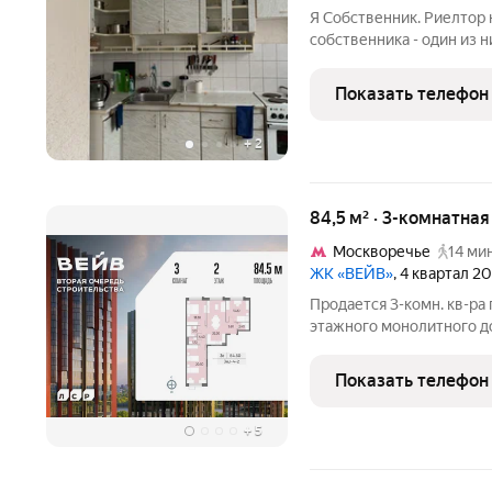
Я Собственник. Риелтор н
собственника - один из н
отказник от приватизаци
не выписывается при сд
Показать телефон
+
2
84,5 м² · 3-комнатна
Москворечье
14 мин
ЖК «ВЕЙВ»
, 4 квартал 2
Продается 3-комн. кв-ра 
этажного монолитного д
очередь ВЕЙВ представл
семи корпусов переменн
Показать телефон
стилобатом, в
+
5