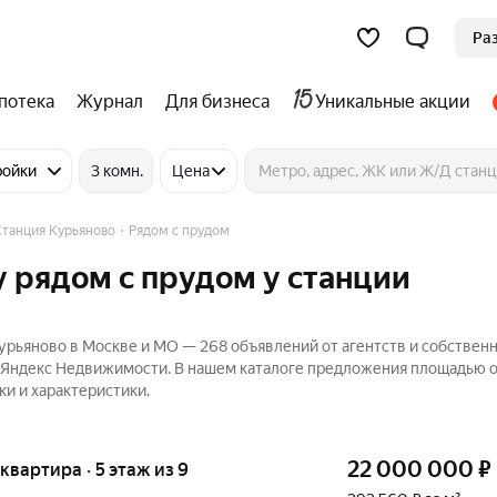
Ра
потека
Журнал
Для бизнеса
Уникальные акции
ройки
3 комн.
Цена
Станция Курьяново
Рядом с прудом
 рядом с прудом у станции
урьяново в Москве и МО — 268 объявлений от агентств и собствен
на Яндекс Недвижимости. В нашем каталоге предложения площадью о
ки и характеристики.
22 000 000
₽
 квартира · 5 этаж из 9