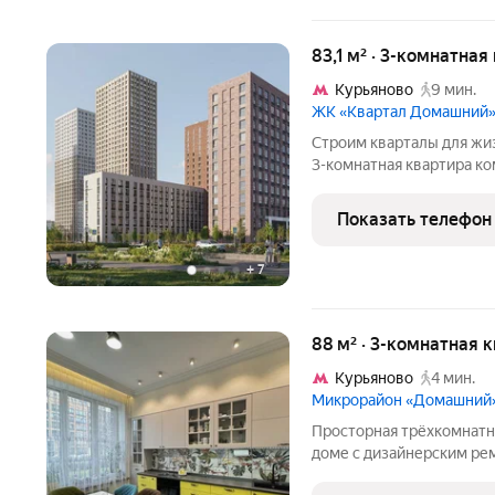
83,1 м² · 3-комнатная
Курьяново
9 мин.
ЖК «Квартал Домашний
Строим кварталы для жиз
3-комнатная квартира ко
Квартал Домашний, корпу
"Квартал Домашний".Зас
Показать телефон
нескольких
+
7
88 м² · 3-комнатная 
Курьяново
4 мин.
Микрорайон «Домашний
Просторная трёхкомнатн
доме с дизайнерским ре
зелёный двор и закрыту