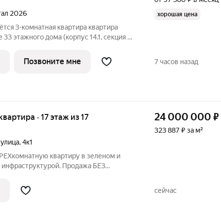
ртал 2026
хорошая цена
ётся 3-комнатная квартира квартира
 33 этажного дома (корпус 14.1, секция 1)
кий парк». Удобное расположение 15
и метро «Братиславская» и МЦД
Позвоните мне
7 часов назад
24 000 000
₽
 квартира · 17 этаж из 17
323 887 ₽ за м²
 улица
,
4к1
РЕХкомнатную квартиру в зеленом и
 инфраструктурой. Продажа БЕЗ
ото соответствуют действительности.
 СОВЕРШЕННОЛЕТНИЙ собственник,
сейчас
СТВОВАТЬ на