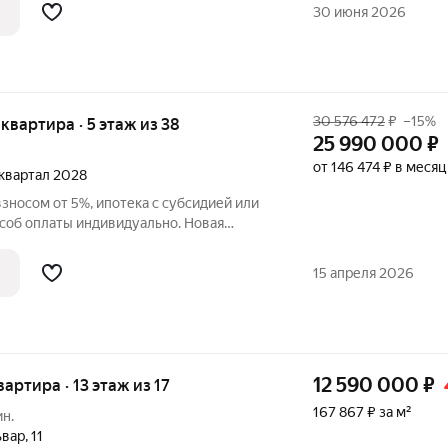
ая квартира площадью 88 квадратных
30 июня 2026
30 576 472
₽
–15%
я квартира · 5 этаж из 38
25 990 000
₽
от 146 474 ₽ в месяц
1 квартал 2028
зносом от 5%, ипотека с субсидией или
соб оплаты индивидуально. Новая
Заречная» напрямую от федерального
велопмент». Продается 3комнатная
15 апреля 2026
12 590 000
₽
вартира · 13 этаж из 17
167 867 ₽ за м²
ин.
ьвар
,
11