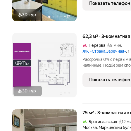
просторная трёхкомнатн
Показать телефон
метров на первом
3D-тур
+
17
62,3 м² · 3-комнатна
Перерва
9 мин.
ЖК «Страна.Заречная»
, 
Рассрочка 0% с первым в
наличные. Подберём спо
квартира в ЖК «Страна.
застройщика «Страна Де
Показать телефон
квартира на 5 этаже от
3D-тур
75 м² · 3-комнатная к
Братиславская
12 м
Москва
,
Марьинский бул