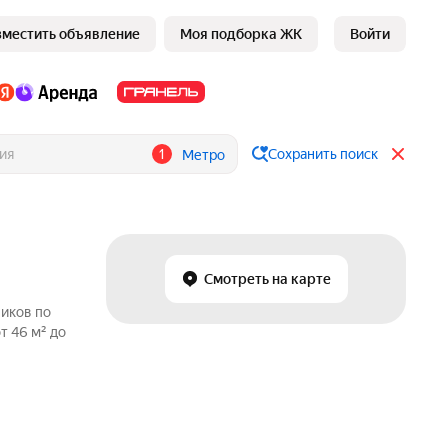
зместить объявление
Моя подборка ЖК
Войти
1
Сохранить поиск
Метро
Смотреть на карте
ников по
т 46 м² до