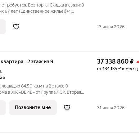
е требуется. Без торга! Скидка в связи: 3
их 67 лет (Единственное жилье!)+1
и (возраст молодой, проживает с 1996г,
елке, имеются решения суда о нечинении
13 июня 2026
37 338 860
₽
я квартира · 2 этаж из 9
от 134 135 ₽ в месяц
.
026
площадью 84.50 кв.м на 2 этаже 9
ома в ЖК «ВЕЙВ» от Группа ЛСР. Вторая
яет собой архитектурный ансамбль из
ой этажности, объединенных общим
Позвоните мне
31 июля 2026