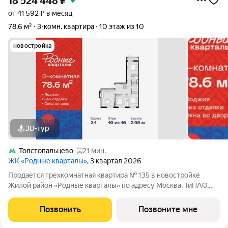
18 524 448
₽
от 41 592 ₽ в месяц
78,6 м²
3-комн. квартира
10 этаж из 10
новостройка
3D-тур
Толстопальцево
21 мин.
ЖК «Родные кварталы»
, 3 квартал 2026
Продается трехкомнатная квартира № 135 в новостройке
Жилой район «Родные кварталы» по адресу Москва, ТиНАО,
Новомосковский АО, Марушкинское С/П, жилой комплекс
Родные Кварталы, 3.1, район Внуково, Новомосковский
Позвонить
Позвоните мне
административный округ, Москва. Общая