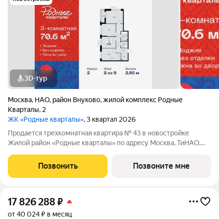
3D-тур
Москва
,
НАО
,
район Внуково
,
жилой комплекс Родные
Кварталы
,
2
ЖК «Родные кварталы»
, 3 квартал 2026
Продается трехкомнатная квартира № 43 в новостройке
Жилой район «Родные кварталы» по адресу Москва, ТиНАО,
Новомосковский АО, Марушкинское С/П, жилой комплекс
Родные Кварталы, 2, район Внуково, Новомосковский
Позвонить
Позвоните мне
административный округ, Москва. Общая
17 826 288
₽
от 40 024 ₽ в месяц