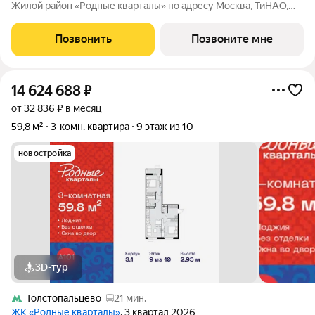
Жилой район «Родные кварталы» по адресу Москва, ТиНАО,
Новомосковский АО, Марушкинское С/П, жилой комплекс
Родные Кварталы, 3.1, район Внуково, Новомосковский
Позвонить
Позвоните мне
административный округ, Москва. Общая
14 624 688
₽
от 32 836 ₽ в месяц
59,8 м²
3-комн. квартира
9 этаж из 10
новостройка
3D-тур
Толстопальцево
21 мин.
ЖК «Родные кварталы»
, 3 квартал 2026