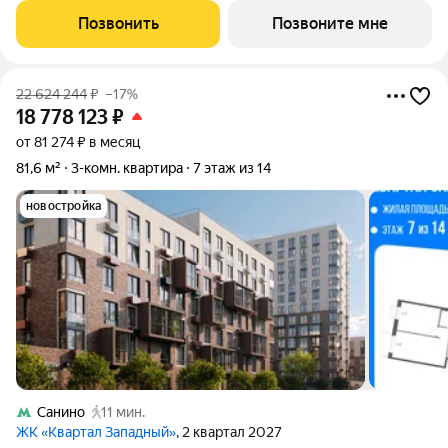
Родные Кварталы, 3.5, район Внуково, Новомосковский
Позвонить
Позвоните мне
административный округ, Москва. Общая
22 624 244
₽
–17%
18 778 123
₽
от 81 274 ₽ в месяц
81,6 м²
3-комн. квартира
7 этаж из 14
новостройка
Санино
11 мин.
ЖК «Квартал Западный»
, 2 квартал 2027