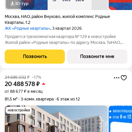
3D-тур
Москва
,
НАО
,
район Внуково
,
жилой комплекс Родные
Кварталы
,
1.2
ЖК «Родные кварталы»
, 3 квартал 2026
Продается трехкомнатная квартира № 129 в новостройке
Жилой район «Родные кварталы» по адресу Москва, ТиНАО,
Новомосковский АО, Марушкинское С/П, жилой комплекс
Родные Кварталы, 1.2, район Внуково, Новомосковский
Позвонить
Позвоните мне
административный округ, Москва. Общая
24 685 032
₽
–17%
20 488 578
₽
от 88 677 ₽ в месяц
81,5 м²
3-комн. квартира
6 этаж из 12
новостройка