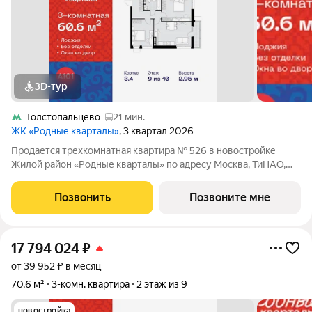
3D-тур
Толстопальцево
21 мин.
ЖК «Родные кварталы»
, 3 квартал 2026
Продается трехкомнатная квартира № 526 в новостройке
Жилой район «Родные кварталы» по адресу Москва, ТиНАО,
Новомосковский АО, Марушкинское С/П, жилой комплекс
Родные Кварталы, 3.4, район Внуково, Новомосковский
Позвонить
Позвоните мне
административный округ, Москва. Общая
17 794 024
₽
от 39 952 ₽ в месяц
70,6 м²
3-комн. квартира
2 этаж из 9
новостройка