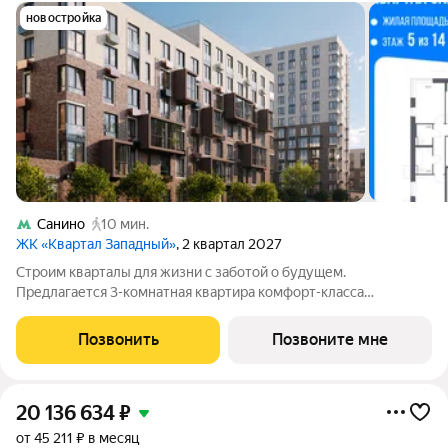
новостройка
Санино
10 мин.
ЖК «Квартал Западный»
, 2 квартал 2027
Строим кварталы для жизни с заботой о будущем.
Предлагается 3-комнатная квартира комфорт-класса
площадью 76.47 кв.м в Квартал Западный, корпус 10КВ на 5-м
этаже, в жилом комплексе "Квартал Западный".Застройщик
Позвонить
Позвоните мне
сдает квартиры с отделкой в нескольких
20 136 634
₽
от 45 211 ₽ в месяц