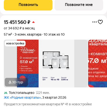
Родные Кварталы, 2, район Внуково, Новомосковский
Позвонить
Позвоните мне
административный округ, Москва. Общая
15 451 560
₽
от 34 692 ₽ в месяц
57 м²
3-комн. квартира
10 этаж из 10
новостройка
3D-тур
Толстопальцево
21 мин.
ЖК «Родные кварталы»
, 3 квартал 2026
Продается трехкомнатная квартира № 41 в новостройке