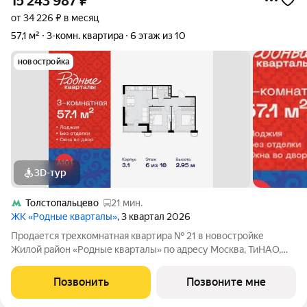
15 243 987
₽
от 34 226 ₽ в месяц
57,1 м²
3-комн. квартира
6 этаж из 10
новостройка
3D-тур
Толстопальцево
21 мин.
ЖК «Родные кварталы»
, 3 квартал 2026
Продается трехкомнатная квартира № 21 в новостройке
Жилой район «Родные кварталы» по адресу Москва, ТиНАО,
Новомосковский АО, Марушкинское С/П, жилой комплекс
Родные Кварталы, 3.1, район Внуково, Новомосковский
Позвонить
Позвоните мне
административный округ, Москва. Общая