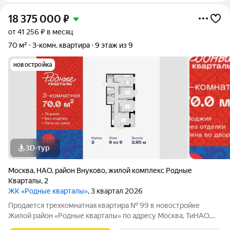
18 375 000
₽
от 41 256 ₽ в месяц
70 м²
3-комн. квартира
9 этаж из 9
новостройка
3D-тур
Москва
,
НАО
,
район Внуково
,
жилой комплекс Родные
Кварталы
,
2
ЖК «Родные кварталы»
, 3 квартал 2026
Продается трехкомнатная квартира № 99 в новостройке
Жилой район «Родные кварталы» по адресу Москва, ТиНАО,
Новомосковский АО, Марушкинское С/П, жилой комплекс