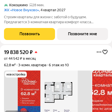
Кокошкино
28 мин.
ЖК «Новое Внуково»
, 4 квартал 2027
Строим кварталы для жизни с заботой о будущем.
Предлагается 3-комнатная квартира комфорт-класса
площадью 100.7 кв.м в Новое Внуково, корпус 34КВ на 1-м
этаже, в жилом комплексе "Новое Внуково". Застройщик
Позвонить
Позвоните мне
сдает квартиру с отделкой в нескольких
19 838 520
₽
от 44 542 ₽ в месяц
62,8 м²
3-комн. квартира
6 этаж из 10
новостройка