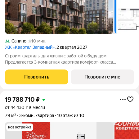
Санино
10 мин.
ЖК «Квартал Западный»
, 2 квартал 2027
Строим кварталы для жизни с заботой о будущем.
Предлагается 3-комнатная квартира комфорт-класса
площадью 81.54 кв.м в Квартал Западный, корпус 9КВ на 6-м
этаже, в жилом комплексе "Квартал Западный".Застройщик
Позвонить
Позвоните мне
сдает квартиры с отделкой в нескольких
19 788 710
₽
от 44 430 ₽ в месяц
79 м²
3-комн. квартира
10 этаж из 10
новостройка