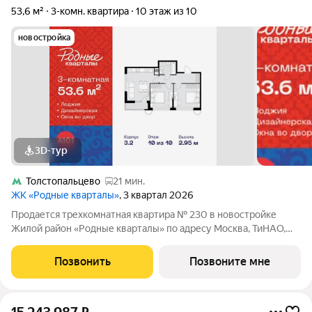
53,6 м²
3-комн. квартира
10 этаж из 10
новостройка
3D-тур
Толстопальцево
21 мин.
ЖК «Родные кварталы»
, 3 квартал 2026
Продается трехкомнатная квартира № 230 в новостройке
Жилой район «Родные кварталы» по адресу Москва, ТиНАО,
Новомосковский АО, Марушкинское С/П, жилой комплекс
Родные Кварталы, 3.2, район Внуково, Новомосковский
Позвонить
Позвоните мне
административный округ, Москва. Общая