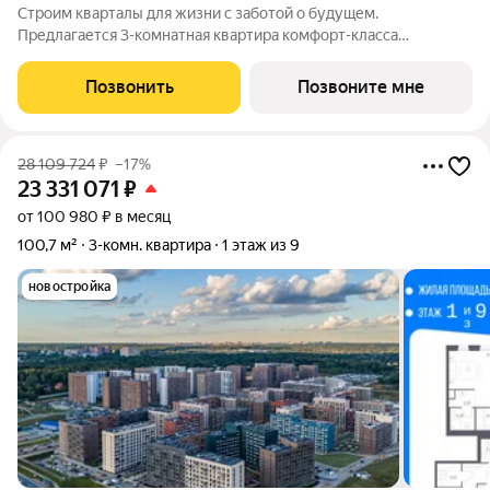
Строим кварталы для жизни с заботой о будущем.
Предлагается 3-комнатная квартира комфорт-класса
площадью 81.63 кв.м в Квартал Западный, корпус 6КВ на 7-м
этаже, в жилом комплексе "Квартал Западный".Застройщик
Позвонить
Позвоните мне
сдает квартиры с отделкой в нескольких
28 109 724
₽
–17%
23 331 071
₽
от 100 980 ₽ в месяц
100,7 м²
3-комн. квартира
1 этаж из 9
новостройка