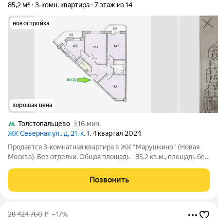
85,2 м²
3-комн. квартира
7 этаж из 14
новостройка
хорошая цена
Толстопальцево
16 мин.
ЖК Северная ул., д. 21, к. 1
, 4 квартал 2024
Продается 3-комнатная квартира в ЖК "Марушкино" (Новая
Москва). Без отделки. Общая площадь - 85,2 кв.м., площадь без
лоджий (ЕГРН) - 76,2 кв.м., 3 изолированные комнаты: 17,6-
14,7-15,2 кв.м., кухня - 10,3 кв.м.; 2 большие панорамные лоджии
Позвонить
5,5 и 3,5
28 424 760
₽
–17%