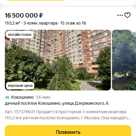
16 500 000
₽
110,2 м²
3-комн. квартира
15 этаж из 16
онлайн показ
хорошая цена
Кокошкино
6 мин.
дачный посёлок Кокошкино
,
улица Дзержинского
,
6
Арт. 137374601 Продается просторная 3-комнатная квартира
110.2 м в уютном посёлке Кокошкино, г. Москва. Она находится
на 15-м этаже 16-этажного дома, откуда открывается отличный
вид, а шума с улицы почти не слышно. Идеальный вариант для
Позвонить