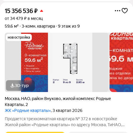
15 356 536
₽
от 34 479 ₽ в месяц
59,6 м²
3-комн. квартира
9 этаж из 9
новостройка
3D-тур
Москва
,
НАО
,
район Внуково
,
жилой комплекс Родные
Кварталы
,
2
ЖК «Родные кварталы»
, 3 квартал 2026
Продается трехкомнатная квартира № 372 в новостройке
Жилой район «Родные кварталы» по адресу Москва, ТиНАО,
Новомосковский АО, Марушкинское С/П, жилой комплекс