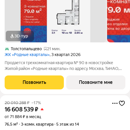
3D-тур
Толстопальцево
21 мин.
ЖК «Родные кварталы»
, 3 квартал 2026
Продается трехкомнатная квартира № 90 в новостройке
Жилой район «Родные кварталы» по адресу Москва, ТиНАО,
Новомосковский АО, Марушкинское С/П, жилой комплекс
Родные Кварталы, 3.1, район Внуково, Новомосковский
Позвонить
Позвоните мне
административный округ, Москва. Общая
20 010 288
₽
–17%
16 608 539
₽
от 71 884 ₽ в месяц
76,5 м²
3-комн. квартира
5 этаж из 14