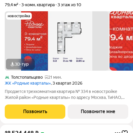
79,4 м²
3-комн. квартира
3 этаж из 10
новостройка
3D-тур
Толстопальцево
21 мин.
ЖК «Родные кварталы»
, 3 квартал 2026
Продается трехкомнатная квартира № 334 в новостройке
Жилой район «Родные кварталы» по адресу Москва, ТиНАО,
Новомосковский АО, Марушкинское С/П, жилой комплекс
Родные Кварталы, 3.3, район Внуково, Новомосковский
Позвонить
Позвоните мне
административный округ, Москва. Общая