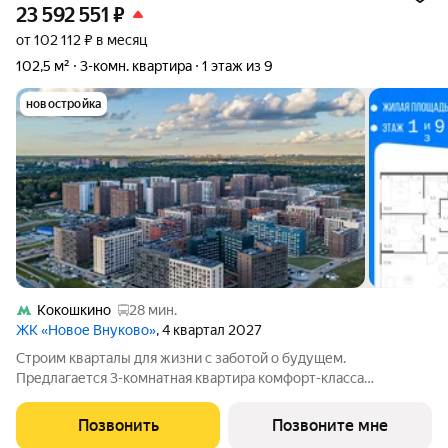
23 592 551
₽
от 102 112 ₽ в месяц
102,5 м²
3-комн. квартира
1 этаж из 9
новостройка
Кокошкино
28 мин.
ЖК «Новое Внуково»
, 4 квартал 2027
Строим кварталы для жизни с заботой о будущем.
Предлагается 3-комнатная квартира комфорт-класса
площадью 102.47 кв.м в Новое Внуково, корпус 34КВ на 1-м
этаже, в жилом комплексе "Новое Внуково". Застройщик
Позвонить
Позвоните мне
сдает квартиру с отделкой в нескольких